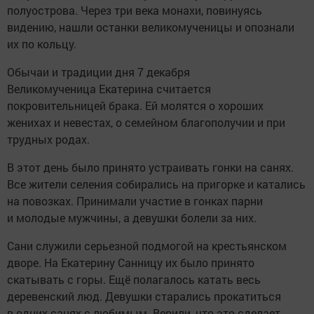
полуострова. Через три века монахи, повинуясь
видению, нашли останки великомученицы и опознали
их по кольцу.
Обычаи и традиции дня 7 декабря
Великомученица Екатерина считается
покровительницей брака. Ей молятся о хороших
женихах и невестах, о семейном благополучии и при
трудных родах.
В этот день было принято устраивать гонки на санях.
Все жители селения собирались на пригорке и катались
на повозках. Принимали участие в гонках парни
и молодые мужчины, а девушки болели за них.
Сани служили серьезной подмогой на крестьянском
дворе. На Екатерину Санницу их было принято
скатывать с горы. Ещё полагалось катать весь
деревенский люд. Девушки старались прокатиться
в одних санях с любимым. Верили, что это сделает