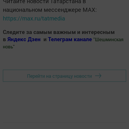
Читайте новости Татарстана в
национальном мессенджере MАХ:
https://max.ru/tatmedia
Следите за самым важным и интересным
в
Яндекс Дзен
и
Телеграм канале
"
Шешминская
новь
"
Добавить Шешминскую новь в Яндекс.Новости
Перейти на страницу новости