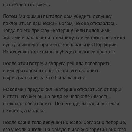
потребовал их сжечь.
Потом Максимин пытался сам убедить девушку
поклониться языческим богам, но она отказалась.
Тогда по его приказу Екатерину били воловьими
жилами и заключили в темницу, где её тайно посетили
супруга императора и его военачальник Порфирий.
Их девушка тоже смогла убедить в своей правоте.
После этой встречи супруга решила поговорить
с императором и попыталась его склонить
в христианство, за что была казнена.
Максимин предложил Екатерине отказаться от веры
и стать его женой, но видя её непоколебимость,
приказал обезглавить. По легенде, из раны вытекла
не кровь, а молоко.
После казни тело девушки исчезло. Согласно поверью,
его унесли ангелы на самую высокую гору Синайского