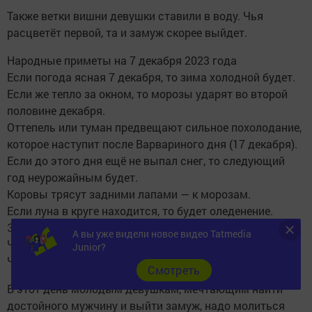
Также ветки вишни девушки ставили в воду. Чья
расцветёт первой, та и замуж скорее выйдет.
Народные приметы на 7 декабря 2023 года
Если погода ясная 7 декабря, то зима холодной будет.
Если же тепло за окном, то морозы ударят во второй
половине декабря.
Оттепель или туман предвещают сильное похолодание,
которое наступит после Варвариного дня (17 декабря).
Если до этого дня ещё не выпал снег, то следующий
год неурожайным будет.
Коровы трясут задними лапами — к морозам.
Если луна в круге находится, то будет оледенение.
Звезды маленького размера — ожидается снегопад.
А вы уже видели новое видео Tatmedia
Что можно и чего нельзя делать 7 декабря 2023
Junior?
Что можно делать
Cмотреть
В этот день молодым девушкам, мечтающим найти
достойного мужчину и выйти замуж, надо молиться