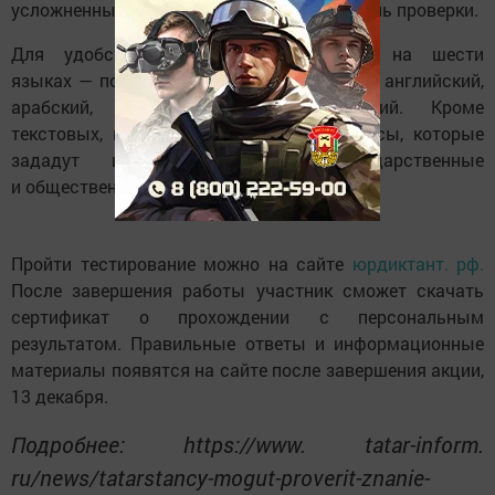
усложненный, «профессиональный», уровень проверки.
Для удобства юрдиктант проводится на шести
языках — помимо русского это китайский, английский,
арабский, испанский и португальский. Кроме
текстовых, в него включены видеовопросы, которые
зададут известные юристы, государственные
и общественные деятели.
Пройти тестирование можно на сайте
юрдиктант. рф.
После завершения работы участник сможет скачать
сертификат о прохождении с персональным
результатом. Правильные ответы и информационные
материалы появятся на сайте после завершения акции,
13 декабря.
Подробнее: https://www. tatar-inform.
ru/news/tatarstancy-mogut-proverit-znanie-