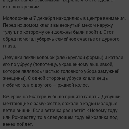
их союз крепким.
Молодожены 7 декабря находились в центре внимания.
Перед их домом клали вывернутый мехом наружу
тулуп, по которому они должны были пройти. Этот
обряд помогал уберечь семейное счастье от дурного
глаза.
Девушки пекли колобок (хлеб круглой формы) и катали
его по убрусу (полотенцу, украшенному вышивкой,
которое являлось частью головного убора замужней
женщины). С одной стороны убруса клали вещь
любимого, а с другого — ржаной колос.
Вечером на Екатерину было принято гадать. Девушки,
мечтающие о замужестве, сажали в кадки молодые
ветви вишни. Если веточка расцветёт к Новому году
или Рождеству, то в следующем году её хозяйка под
венец пойдёт.