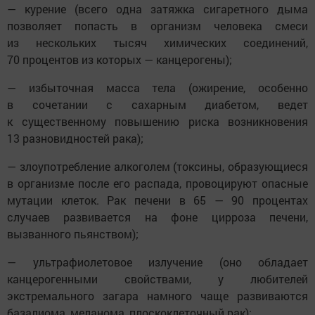
— курение (всего одна затяжка сигаретного дыма
позволяет попасть в организм человека смеси
из нескольких тысяч химических соединений,
70 процентов из которых — канцерогены);
— избыточная масса тела (ожирение, особенно
в сочетании с сахарным диабетом, ведет
к существенному повышению риска возникновения
13 разновидностей рака);
— злоупотребление алкоголем (токсины, образующиеся
в организме после его распада, провоцируют опасные
мутации клеток. Рак печени в 65 — 90 процентах
случаев развивается на фоне цирроза печени,
вызванного пьянством);
— ультрафиолетовое излучение (оно обладает
канцерогенными свойствами, у любителей
экстремального загара намного чаще развиваются
базалиома, меланома, плоскоклеточный рак);