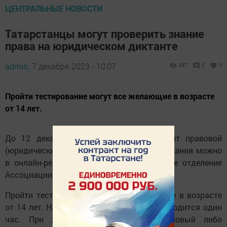
ЦЕНТРАЛЬНЫЕ НОВОСТИ
Татарстанцы могут проверить знание
права на юридическом диктанте
admin,
7 декабря 2023 - 10:07
397
0
0
Пройти тестирование могут все желающие в возрасте
от 14 лет.
До 12 декабря по всей стране проходит правовой
(юридический) диктант. Проверить свои знания можно
в онлайн-режиме, сообщает татарстанское отделение
Ассоциации юристов России.
Пройти тестирование могут все желающие в возрасте
от 14 лет. На решение 40 вопросов им отводится один
час. При желании можно пройти базовый либо