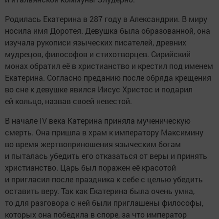
Родилась Екатерина в 287 году в Александрии. В миру
носила имя Доротея. Девушка была образованной, она
изучала рукописи языческих писателей, древних
мудрецов, философов и стихотворцев. Сирийский
монах обратил её в христианство и крестил под именем
Екатерина. Согласно преданию после обряда крещения
во сне к девушке явился Иисус Христос и подарил
ей кольцо, назвав своей невестой.
В начале IV века Катерина приняла мученическую
смерть. Она пришла в храм к императору Максимину
во время жертвоприношения языческим богам
и пыталась убедить его отказаться от веры и принять
христианство. Царь был поражен её красотой
и пригласил после праздника к себе с целью убедить
оставить веру. Так как Екатерина была очень умна,
то для разговора с ней были приглашены философы,
которых она победила в споре, за что император