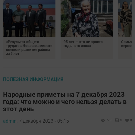
«Результат общего
95 лет — это не просто
Семья Г
труда»: в Новошешминске
годы, это эпоха
верност
оценили развитие района
за 5 лет
ПОЛЕЗНАЯ ИНФОРМАЦИЯ
Народные приметы на 7 декабря 2023
года: что можно и чего нельзя делать в
этот день
admin,
7 декабря 2023 - 05:15
778
0
0