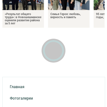
«Результат общего
Семья Героя: любовь,
95 лет 
труда»: в Новошешминске
верность и память
годы, э
оценили развитие района
за 5 лет
Главная
Фотогалереи