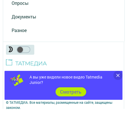
Опросы
Документы
Разное
Телефон АО «ТАТМЕДИА»:
(843) 222 09 84
А вы уже видели новое видео Tatmedia
Junior?
16+
Cмотреть
© 2011 - 2026. Шешминская новь. Все права защищены.
© ТАТМЕДИА. Все материалы, размещенные на сайте, защищены
законом.
Перепечатка, воспроизведение и распространение в любом объеме
информации,
размещенной на сайте, возможна только с письменного согласия