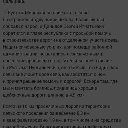
Сальцина.
— Рустам Минниханов приезжал в село
на стройплощадку новой школы. Возле школы
собрался народ, и Данилов Сергей Игнатьевич
обратился к главе республики с просьбой помочь
в строительстве дороги на отдаленном участке села.
Наши неимоверные усилия, при помощи районной
администрации, не остались незамеченными:
поселение произвело положительное впечатление
на Рустама Нургалиевича, он отметил, что видит, как
сельчане любят свое село, как заботятся о нем
и принял решение помочь с дорогой. Вскоре там, где
мы и мечтать боялись, появились хорошие
щебеночные дороги длиною в 4,5 км».
Всего из 16 км проселочных дорог на территории
сельского поселения защебенено 8,3 км
и заасфальтировано 1,9 км, в том числе и на средства
самообложения. Благодаря активным действиям