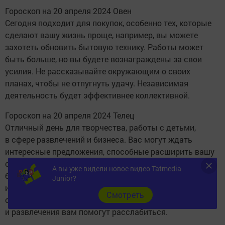
Гороскоп на 20 апреля 2024 Овен
Сегодня подходит для покупок, особенно тех, которые
сделают вашу жизнь проще, например, вы можете
захотеть обновить бытовую технику. Работы может
быть больше, но вы будете вознаграждены за свои
усилия. Не рассказывайте окружающим о своих
планах, чтобы не отпугнуть удачу. Независимая
деятельность будет эффективнее коллективной.
Гороскоп на 20 апреля 2024 Телец
Отличный день для творчества, работы с детьми,
в сфере развлечений и бизнеса. Вас могут ждать
интересные предложения, способные расширить вашу
сферу деятельности и увеличить заработок. Это
А вы уже видели новое видео Tatmedia
благоприятный день для встреч с друзьями
Junior?
и единомышленниками. Не отказывайтесь
Cмотреть
от посещения общественных мест, отдых
и развлечения вам помогут расслабиться.