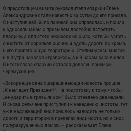
О предстоящем визите руководителя епархии Елене
Александровне стало известно за сутки до его приезда.
С наступившей было паникой она справилась и пошла
к односельчанам с призывом достойно встретить
владыку, а для этого необходимо было, хотя бы успеть
очистить от сорняков обочины вдоль дороги до храма,
и его прилегающую территорию. Откликнулись многие,
и в 4 утра начался «травокос», а к 9 часам закончился.
В итоге глава епархии остался доволен приемом
черемуховцев.
«Вскоре еще одна ошарашивающая новость пришла:
„К нам едет Президент!“. На подготовку к тому, чтобы
„не ударить в грязь лицом“ было отведено две недели.
И снова сельчане приступили к наведению чистоты, тут
уж в надлежащий вид пришлось наводить не только
дороги и территорию в пределах видимости, но и снос
полуразрушенных домов, — рассказывает Елена