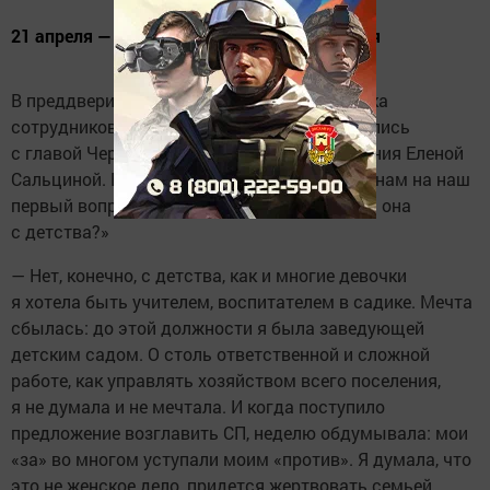
21 апреля — День местного самоуправления
В преддверии профессионального праздника
сотрудников муниципалитетов мы встретились
с главой Черемуховского сельского поселения Еленой
Сальциной. Елена Александровна ответила нам на наш
первый вопрос: «О такой ли работе мечтала она
с детства?»
— Нет, конечно, с детства, как и многие девочки
я хотела быть учителем, воспитателем в садике. Мечта
сбылась: до этой должности я была заведующей
детским садом. О столь ответственной и сложной
работе, как управлять хозяйством всего поселения,
я не думала и не мечтала. И когда поступило
предложение возглавить СП, неделю обдумывала: мои
«за» во многом уступали моим «против». Я думала, что
это не женское дело, придется жертвовать семьей.