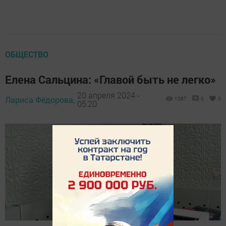
ОБЩЕСТВО
Елена Сальцина: «Главой быть не легко»
20 апреля 2024 -
Лариса Фёдорова,
1087
0
0
05:20