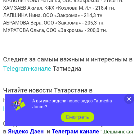
МАЛОЛЕТКОВА Наталья, ООО «Закрома» - 218,6 тн.
ХАМЗАЕВ Акмал, КФХ «Козлова М.И.» - 218,4 тн.
ЛАПШИНА Нина, ООО «Закрома» - 214,3 тн.
АБРАМОВА Вера, ООО «Закрома» - 205,3 тн.
МУРАТОВА Ольга, ООО «Закрома» - 200,0 тн.
Следите за самым важным и интересным в
Telegram-канале
Татмедиа
Читайте новости Татарстана в
национальном мессенджере MАХ:
А вы уже видели новое видео Tatmedia
Junior?
https://max.ru/tatmedia
Cмотреть
Следите за самым важным и интересным
в
Яндекс Дзен
и
Телеграм канале
"
Шешминская