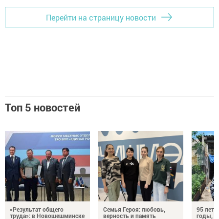
Перейти на страницу новости
Топ 5 новостей
«Результат общего
Семья Героя: любовь,
95 лет 
труда»: в Новошешминске
верность и память
годы, э