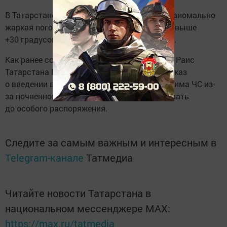
В Татарстане на этой неделе установилась аномально
жаркая погода с дневными температурами выше
+30 градусов, а также отсутствием осадков.
Как ранее сообщал «Татар-информ», 3 июля Раис
Татарстана Рустам Минниханов подписал указ
о введении во всех районах республики режима ЧС из-
за почвенной засухи. Режим будет действовать
до особого распоряжения.
Следите за самым важным и интересным в
Telegram-канале
Татмедиа
Читайте новости Татарстана в
национальном мессенджере MАХ:
https://max.ru/tatmedia