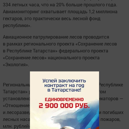
334 летных часа, что на 20% больше прошлого года.
Авиамониторинг охватывает площадь 1,2 миллиона
гектаров, это практически весь лесной фонд
республики».
Авиационное патрулирование лесов проводится
в рамках регионального проекта «Сохранение лесов
в Республике Татарстан» федерального проекта
«Сохранение лесов» национального проекта
«Экология».
Региональный проект «Сохранение лесов в Республике
Татарстан» реализуется с 2019 года. Проектом
установлено достижение двух целевых индикаторов —
«Отношение площади лесовосстановления
и лесоразведения к площади вырубленных и погибших
лесных насаждений, %» и «Ущерб от лесных пожаров,
млн. рублей».