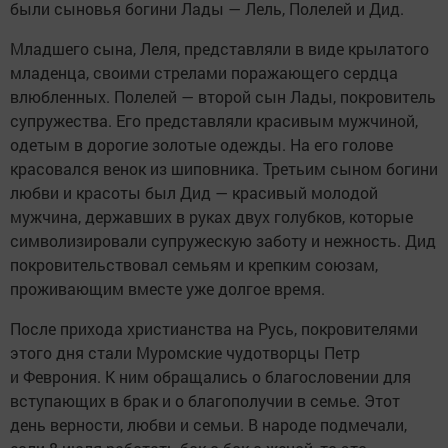
были сыновья богини Лады — Лель, Полелей и Дид.
Младшего сына, Леля, представляли в виде крылатого
младенца, своими стрелами поражающего сердца
влюбленных. Полелей — второй сын Лады, покровитель
супружества. Его представляли красивым мужчиной,
одетым в дорогие золотые одежды. На его голове
красовался венок из шиповника. Третьим сыном богини
любви и красоты был Дид — красивый молодой
мужчина, державших в руках двух голубков, которые
символизировали супружескую заботу и нежность. Дид
покровительствовал семьям и крепким союзам,
проживающим вместе уже долгое время.
После прихода христианства на Русь, покровителями
этого дня стали Муромские чудотворцы Петр
и Феврония. К ним обращались о благословении для
вступающих в брак и о благополучии в семье. Этот
день верности, любви и семьи. В народе подмечали,