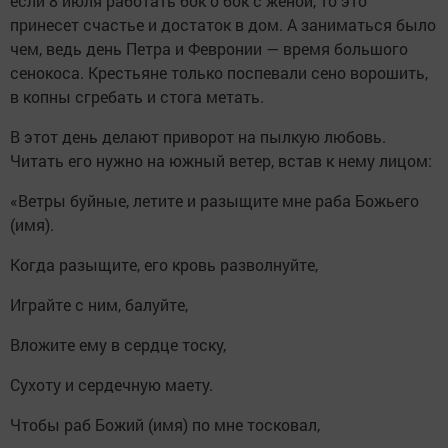
если 8 июля работать бок о бок с женой, то это
принесет счастье и достаток в дом. А заниматься было
чем, ведь день Петра и Февронии — время большого
сенокоса. Крестьяне только поспевали сено ворошить,
в копны сгребать и стога метать.
В этот день делают приворот на пылкую любовь.
Читать его нужно на южный ветер, встав к нему лицом:
«Ветры буйные, летите и разыщите мне раба Божьего
(имя).
Когда разыщите, его кровь разволнуйте,
Играйте с ним, балуйте,
Вложите ему в сердце тоску,
Сухоту и сердечную маету.
Чтобы раб Божий (имя) по мне тосковал,