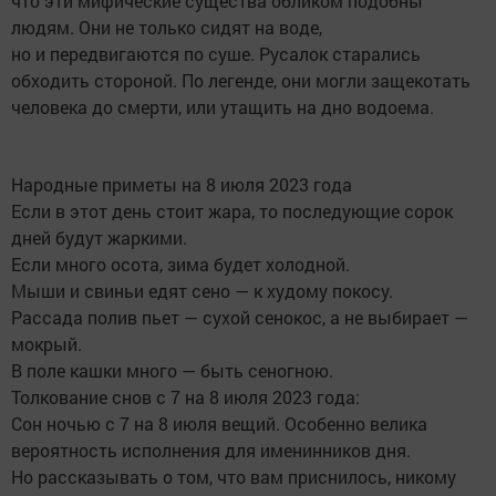
что эти мифические существа обликом подобны
людям. Они не только сидят на воде,
но и передвигаются по суше. Русалок старались
обходить стороной. По легенде, они могли защекотать
человека до смерти, или утащить на дно водоема.
Народные приметы на 8 июля 2023 года
Если в этот день стоит жара, то последующие сорок
дней будут жаркими.
Если много осота, зима будет холодной.
Мыши и свиньи едят сено — к худому покосу.
Рассада полив пьет — сухой сенокос, а не выбирает —
мокрый.
В поле кашки много — быть сеногною.
Толкование снов с 7 на 8 июля 2023 года:
Сон ночью с 7 на 8 июля вещий. Особенно велика
вероятность исполнения для именинников дня.
Но рассказывать о том, что вам приснилось, никому