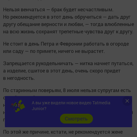
Нельзя венчаться — брак будет несчастливым.
Но рекомендуется в этот день обручиться — дать друг
другу обещание верности и любви, — тогда влюбленные
на всю жизнь сохранят трепетные чувства друг к другу.
Не стоит в день Петра и Февронии работать в огороде
или саду — по примете, ничего не вырастет.
Запрещается рукодельничать — нитка начнет путаться,
а изделие, сшитое в этот день, очень скоро придет
в негодность.
По старинным поверьям, 8 июля нельзя супругам есть
одной ложкой — могут сильно поссориться, притом,
А вы уже видели новое видео Tatmedia
на пустом месте. Поэтому в день Петра и Февронии
Junior?
надо, чтобы у каждого члена семьи был свой столовый
Cмотреть
прибор.
По этой же причине, кстати, не рекомендуется жене