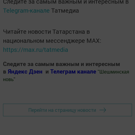
Следите за самым важным и интересным в
Telegram-канале
Татмедиа
Читайте новости Татарстана в
национальном мессенджере MАХ:
https://max.ru/tatmedia
Следите за самым важным и интересным
в
Яндекс Дзен
и
Телеграм канале
"
Шешминская
новь
"
Добавить Шешминскую новь в Яндекс.Новости
Перейти на страницу новости