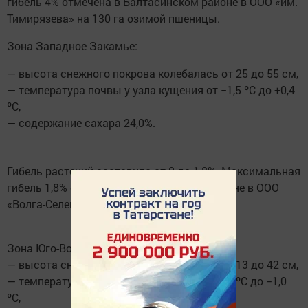
гибель 4% отмечена в Балтасинском районе в ООО «им.
Тимирязева» на 130 га озимой пшеницы.
Зона Западное Закамье:
— высота снежного покрова колебалась от 25 до 55 см,
— температура почвы у узла кущения от −1,5 ºС до +0,4
ºС,
— содержание сахара 24,0%.
Гибель растений составила от 0 до 1,8%. Максимальная
гибель 1,8% отмечена в Аксубаевском районе в ООО
«Волга-Селект» на 357 га озимой пшеницы
Зона Юго-Восточное Закамье:
— высота снежного покрова колебалась от 13 до 42 см,
— температура почвы у узла кущения от −8 ºС до −1,0
ºС,