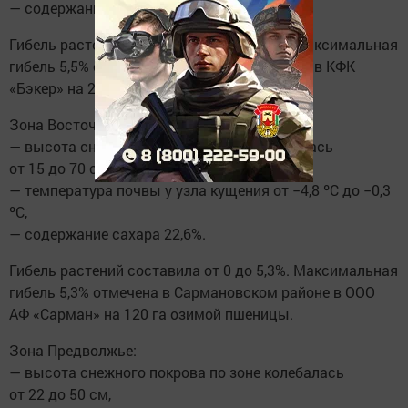
— содержание сахара 21,0%.
Гибель растений составила от 0 до 5,5%. Максимальная
гибель 5,5% отмечена в Бавлинском районе в КФК
«Бэкер» на 200 га озимой пшеницы.
Зона Восточное Закамье:
— высота снежного покрова здесь колебалась
от 15 до 70 см,
— температура почвы у узла кущения от −4,8 ºС до −0,3
ºС,
— содержание сахара 22,6%.
Гибель растений составила от 0 до 5,3%. Максимальная
гибель 5,3% отмечена в Сармановском районе в ООО
АФ «Сарман» на 120 га озимой пшеницы.
Зона Предволжье:
— высота снежного покрова по зоне колебалась
от 22 до 50 см,