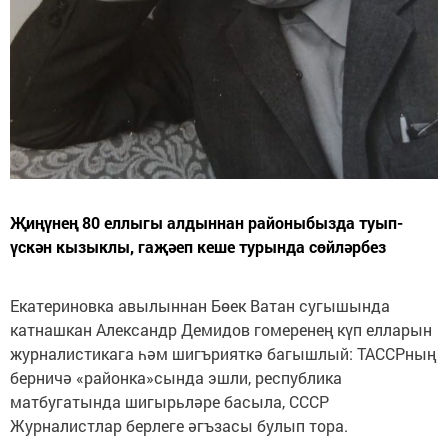
Җиңүнең 80 еллыгы алдыннан районыбызда туып-
үскән кызыклы, гаҗәеп кеше турында сөйләрбез
Екатериновка авылыннан Бөек Ватан сугышында
катнашкан Александр Демидов гомеренең күп елларын
журналистикага һәм шигърияткә багышлый: ТАССРның
берничә «районка»сында эшли, республика
матбугатында шигырьләре басыла, СССР
Журналистлар берлеге әгъзасы булып тора.