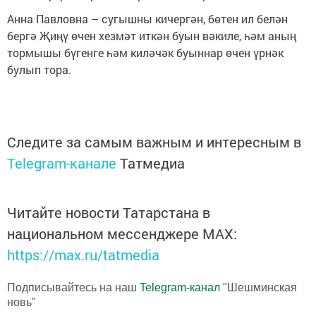
Анна Павловна – сугышны кичергән, бөтен ил белән
бергә Җиңү өчен хезмәт иткән буын вәкиле, һәм аның
тормышы бүгенге һәм киләчәк буыннар өчен үрнәк
булып тора.
Следите за самым важным и интересным в
Telegram-канале
Татмедиа
Читайте новости Татарстана в
национальном мессенджере MАХ:
https://max.ru/tatmedia
Подписывайтесь на наш
Telegram-канал
"Шешминская
новь"