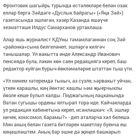
Фронтовик шагыйрь турында истәлекләре белән озак
еллар бергә Зәйдәге «Дуслык байрагы» («Яңа Зәй»)
газетасында эшләгән, хәзер Казанда яшәүче
хезмәттәше Илдус Самәрханов уртаклаша.
Алар яшь журналист КДУны тәмамлаганнан соң Зәй
«районка»сына билгеләнеп, эшләргә килгәч
танышалар. Ул вакытта инде Александр Иванович
пенсиядә була, ләкин көн саен редакциягә кереп, баш
редактор куйган бурыч-йөкләмәләрне штаттан тыш үти.
«Ул минем хәтеремдә тыныч, аз сүзле, һәрвакыт уйчан,
үткен карашлы, киң йөнтәс кашлы һәм җыерчыклы
йөзле кеше булып калды. Пиджагының лацканында
Ватан сугышы ордены ялтырап тора иде. Кайчакларда
ул редакция кабинетына кереп, исәнләшкәч: «Я, эшләр
ничек, комсомол, барамы?» - дип аталарча хәл белешә.
Мин аның белән газета битләрен макетлау буенча еш
киңәшләштем. Аның бар эшне дә җиңел башкарып