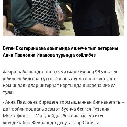
Бүген Екатериновка авылында яшәүче тыл ветераны
Анна Павловна Иванова турында сөйлибез
Февраль башында тыл хезмәтчәне үзенең 93 яшьлек
юбилеен билгеләп үтте. Ә июль аенда аның картлар
һәм инвалидлар интернат-йортында яшәвенә ике ел
тула.
- Анна Павловна биредәге тормышыннан бик канәгать, -
дип сөйли социаль хезмәт буенча белгеч Гүзәлия
Мостафина. – Матурайды, без аны матур итеп
киендерәбез. Февральдә депутатлар Советы