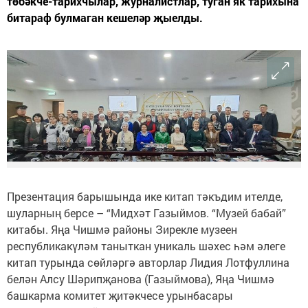
төбәкче-тарихчылар, журналистлар, туган як тарихына
битараф булмаган кешеләр җыелды.
Презентация барышында ике китап тәкъдим ителде,
шуларның берсе – “Мидхәт Газыймов. “Музей бабай”
китабы. Яңа Чишмә районы Зирекле музеен
республикакүләм таныткан уникаль шәхес һәм әлеге
китап турында сөйләргә авторлар Лидия Лотфуллина
белән Алсу Шәрипҗанова (Газыймова), Яңа Чишмә
башкарма комитет җитәкчесе урынбасары