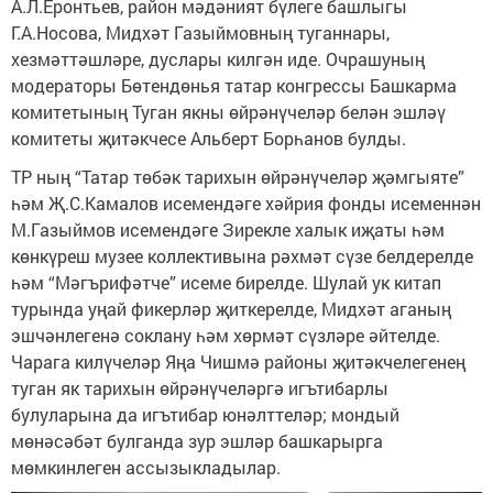
А.Л.Еронтьев, район мәдәният бүлеге башлыгы
Г.А.Носова, Мидхәт Газыймовның туганнары,
хезмәттәшләре, дуслары килгән иде. Очрашуның
модераторы Бөтендөнья татар конгрессы Башкарма
комитетының Туган якны өйрәнүчеләр белән эшләү
комитеты җитәкчесе Альберт Борһанов булды.
ТР ның “Татар төбәк тарихын өйрәнүчеләр җәмгыяте”
һәм Җ.С.Камалов исемендәге хәйрия фонды исеменнән
М.Газыймов исемендәге Зирекле халык иҗаты һәм
көнкүреш музее коллективына рәхмәт сүзе белдерелде
һәм “Мәгърифәтче” исеме бирелде. Шулай ук китап
турында уңай фикерләр җиткерелде, Мидхәт аганың
эшчәнлегенә соклану һәм хөрмәт сүзләре әйтелде.
Чарага килүчеләр Яңа Чишмә районы җитәкчелегенең
туган як тарихын өйрәнүчеләргә игътибарлы
булуларына да игътибар юнәлттеләр; мондый
мөнәсәбәт булганда зур эшләр башкарырга
мөмкинлеген ассызыкладылар.