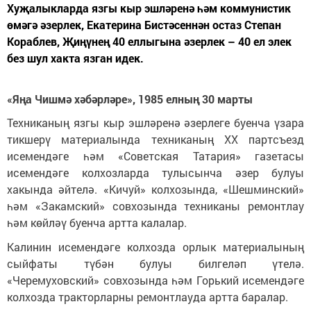
Хуҗалыкларда язгы кыр эшләренә һәм коммунистик
өмәгә әзерлек, Екатерина Бистәсеннән остаз Степан
Кораблев, Җиңүнең 40 еллыгына әзерлек – 40 ел элек
без шул хакта язган идек.
«Яңа Чишмә хәбәрләре
»
,
1985 елның 30 марты
Техниканың язгы кыр эшләренә әзерлеге буенча үзара
тикшерү материалында техниканың ХХ партсъезд
исемендәге һәм «Советская Татария» газетасы
исемендәге колхозларда тулысынча әзер булуы
хакында әйтелә. «Кичуй» колхозында, «Шешминский»
һәм «Закамский» совхозында техниканы ремонтлау
һәм көйләү буенча артта калалар.
Калинин исемендәге колхозда орлык материалының
сыйфаты түбән булуы билгеләп үтелә.
«Черемуховский» совхозында һәм Горький исемендәге
колхозда тракторларны ремонтлауда артта баралар.