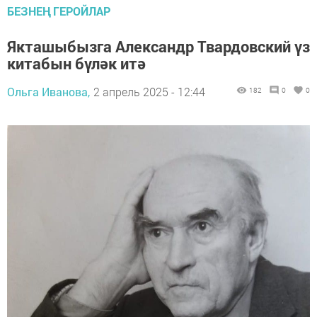
БЕЗНЕҢ ГЕРОЙЛАР
Якташыбызга Александр Твардовский үз
китабын бүләк итә
Ольга Иванова,
2 апрель 2025 - 12:44
182
0
0