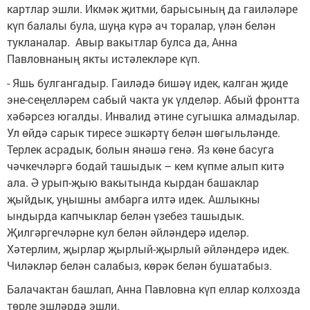
картлар эшли. Икмәк җитми, барысының да гаиләләре
күп балалы була, шуңа күрә ач торалар, үлән белән
тукланалар. Авыр вакытлар булса да, Анна
Павловнаның якты истәлекләре күп.
- Яшь булгангадыр. Гаиләдә бишәү идек, калган җиде
эне-сеңелләрем сабый чакта ук үлделәр. Абый фронтта
хәбәрсез югалды. Инвалид әтине сугышка алмадылар.
Ул өйдә сарык тиресе эшкәртү белән шөгыльләнде.
Терлек асрадык, болын янәшә генә. Яз көне басуга
чәчкечләргә бодай ташыдык – кем күпме алып китә
ала. Ә урып-җыю вакытында кырдан башаклар
җыйдык, уңышны амбарга илтә идек. Ашлыкны
ындырда капчыклар белән үзебез ташыдык.
Җилгәргечләрне кул белән әйләндерә иделәр.
Хәтерлим, җырлар җырлый-җырлый әйләндерә идек.
Чиләкләр белән салабыз, көрәк белән бушатабыз.
Балачактан башлап, Анна Павловна күп еллар колхозда
төрле эшләрдә эшли.