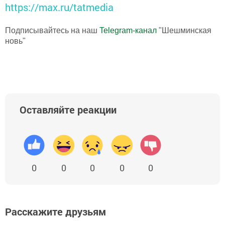
https://max.ru/tatmedia
Подписывайтесь на наш
Telegram-канал
"Шешминская
новь"
Оставляйте реакции
0
0
0
0
0
Расскажите друзьям