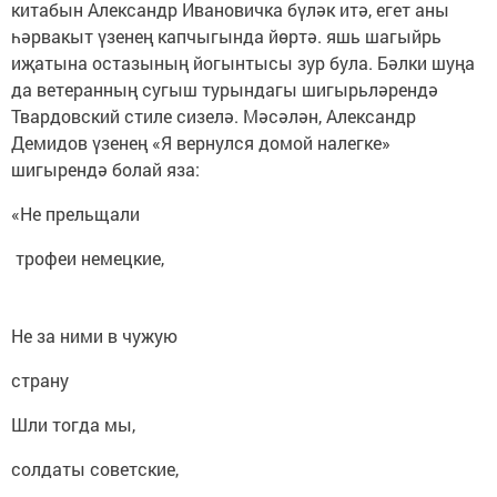
китабын Александр Ивановичка бүләк итә, егет аны
һәрвакыт үзенең капчыгында йөртә. яшь шагыйрь
иҗатына остазының йогынтысы зур була. Бәлки шуңа
да ветеранның сугыш турындагы шигырьләрендә
Твардовский стиле сизелә. Мәсәлән, Александр
Демидов үзенең «Я вернулся домой налегке»
шигырендә болай яза:
«Не прельщали
трофеи немецкие,
Не за ними в чужую
страну
Шли тогда мы,
солдаты советские,