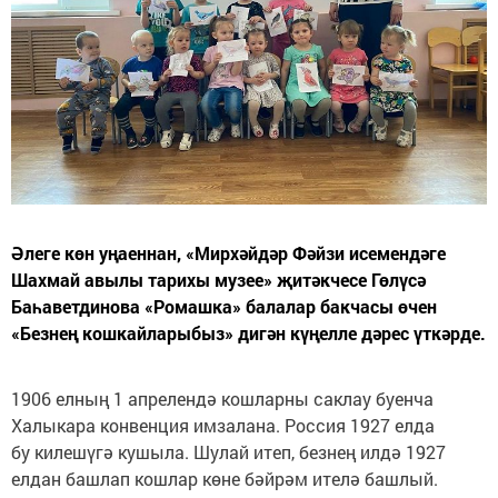
Әлеге көн уңаеннан, «Мирхәйдәр Фәйзи исемендәге
Шахмай авылы тарихы музее» җитәкчесе Гөлүсә
Баһаветдинова «Ромашка» балалар бакчасы өчен
«Безнең кошкайларыбыз» дигән күңелле дәрес үткәрде.
1906 елның 1 апрелендә кошларны саклау буенча
Халыкара конвенция имзалана. Россия 1927 елда
бу килешүгә кушыла. Шулай итеп, безнең илдә 1927
елдан башлап кошлар көне бәйрәм ителә башлый.