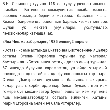
В.И. Ленинның тууына 115 ел тулу уңаеннан «кызыл
шимбә» - Бөтенсоюз коммунистик шимбә өмәсенә
әзерлек хакында берничә материал басылып чыга.
Хезмәт бәйрәмендә районның барлык хезмәтчәннәре,
шулай ук мәктәп укучылары, укытучылар,
пенсионерлар катнашачак.
«Яңа Чишмә хәбәрләре», 1985 елның 2 апреле
«Остаз» исеме астында Екатерина Бистәсеннән яшьләр
остазы Степан Кораблев турында зур материал
бастырыла. «Бөтен эшкә оста», - диләр аның турында.
67 яшендә булуына карамастан, ул өйдә утырмый,
совхозда ындыр табагында фураж ашлыгы тарттыра.
Степан Дмитриевич сугышны башыннан ахырына
кадәр узган, хәрби орденнар белән бүләкләнгән һәм
гомере буе механизатор булып эшләгән һәм күп кенә
яшь механизаторларга остазга әйләнгән. Хатыны
Мария Егоровна белән өч бала үстерәләр.