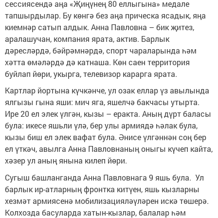
сессиясендә аңа «Җиңүнең 80 еллыгына» медале
тапшырдылар. Бу көнгә без аңа прическа ясадык, яңа
киемнәр сатып алдык. Анна Павловна – бик җитез,
аралашучан, компания ярата, актив. Барлык
дәресләрдә, бәйрәмнәрдә, спорт чараларында һәм
хәтта өмәләрдә дә катнаша. Көн саен территория
буйлап йөри, укырга, телевизор карарга ярата.
Картлар йортына күчкәнче, ул озак еллар үз авылында
ялгызы гына яши: мич яга, яшелчә бакчасы утырта.
Ире 20 ел элек үлгән, кызы – еракта. Аның дүрт баласы
була: икесе яшьли үлә, бер улы армиядә һәлак була,
кызы биш ел элек вафат була. Әнисе үлгәннән соң бер
ел үткәч, авылга Анна Павловнаның оныгы күчеп кайта,
хәзер ул аның янына килеп йөри.
Сугыш башланганда Анна Павловнага 9 яшь була. Ул
барлык ир-атларның фронтка китүен, яшь кызларны
хезмәт армиясенә мобилизацияләүләрен искә төшерә.
Колхозда басуларда хатын-кызлар, балалар һәм