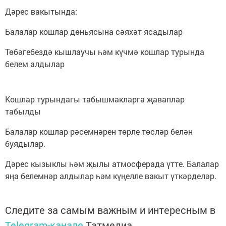
Дәрес вакытында:
Балалар кошлар дөньясына сәяхәт ясадылар
Төбәгебездә кышлаучы һәм күчмә кошлар турында
белем алдылар
Кошлар турындагы табышмакларга җаваплар
табылды
Балалар кошлар рәсемнәрен төрле төсләр белән
буядылар.
Дәрес кызыклы һәм җылы атмосферада үтте. Балалар
яңа белемнәр алдылар һәм күңелле вакыт үткәрделәр.
Следите за самым важным и интересным в
Telegram-канале
Татмедиа