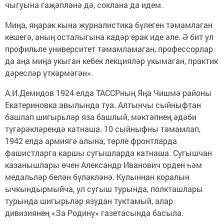
чыгуына гаҗәпләнә дә, соклана да идем.
Миңа, яңарак кына журналистика бүлеген тәмамлаган
кешегә, аның осталыгына кадәр ерак иде әле. Ә бит ул
профильле университет тәмамламаган, профессорлар
да аңа миңа укыган кебек лекцияләр укымаган, практик
дәресләр үткәрмәгән».
А.И.Демидов 1924 елда ТАССРның Яңа Чишмә районы
Екатериновка авылында туа. Алтынчы сыйныфтан
башлап шигырьләр яза башлый, мәктәпнең әдәби
түгәрәкләрендә катнаша. 10 сыйныфны тәмамлап,
1942 елда армиягә алына, төрле фронтларда
фашистларга каршы сугышларда катнаша. Сугышчан
казанышлары өчен Александр Иванович орден һәм
медальләр белән бүләкләнә. Кулыннан коралын
ычкындырмыйча, ул сугыш турында, полкташлары
турында шигырьләр язудан туктамый, алар
дивизиянең «За Родину» газетасында басыла.