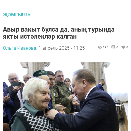
ҖӘМГЫЯТЬ
Авыр вакыт булса да, аның турында
якты истәлекләр калган
Ольга Иванова,
1 апрель 2025 - 11:25
195
0
0