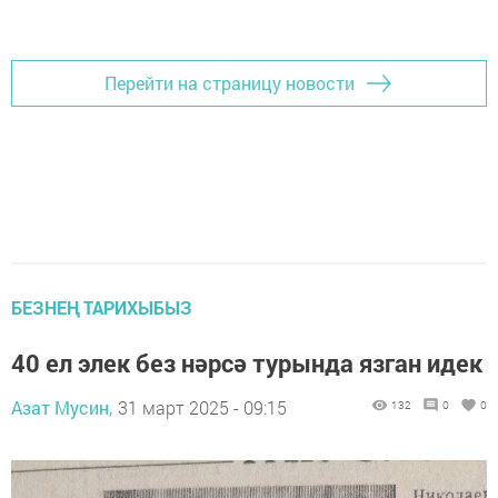
Перейти на страницу новости
БЕЗНЕҢ ТАРИХЫБЫЗ
40 ел элек без нәрсә турында язган идек
Азат Мусин,
31 март 2025 - 09:15
132
0
0