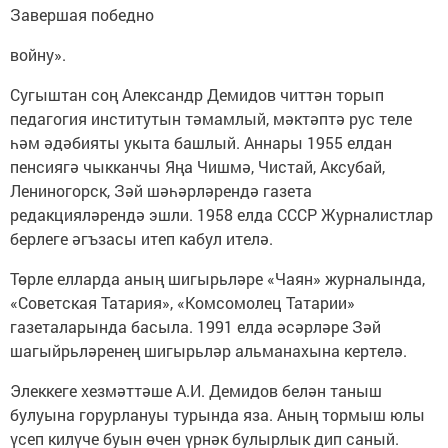
Завершая победно
войну».
Сугыштан соң Александр Демидов читтән торып
педагогия институтын тәмамлый, мәктәптә рус теле
һәм әдәбияты укыта башлый. Аннары 1955 елдан
пенсиягә чыкканчы Яңа Чишмә, Чистай, Аксубай,
Лениногорск, Зәй шәһәрләрендә газета
редакцияләрендә эшли. 1958 елда СССР Журналистлар
берлеге әгъзасы итеп кабул ителә.
Төрле елларда аның шигырьләре «Чаян» журналында,
«Советская Татария», «Комсомолец Татарии»
газеталарында басыла. 1991 елда әсәрләре Зәй
шагыйрьләренең шигырьләр альманахына кертелә.
Элеккеге хезмәттәше А.И. Демидов белән таныш
булуына горурлануы турында яза. Аның тормыш юлы
үсеп килүче буын өчен үрнәк булырлык дип саный.