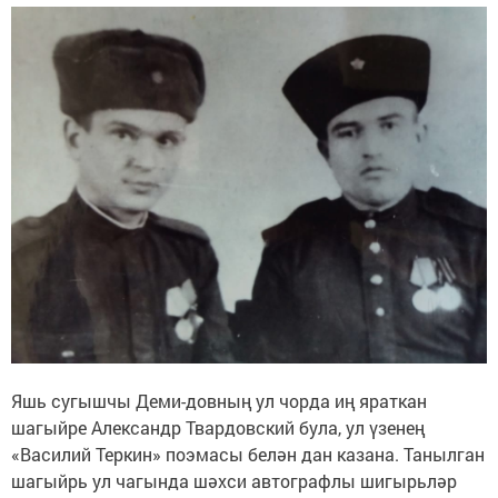
Яшь сугышчы Деми-довның ул чорда иң яраткан
шагыйре Александр Твардовский була, ул үзенең
«Василий Теркин» поэмасы белән дан казана. Танылган
шагыйрь ул чагында шәхси автографлы шигырьләр