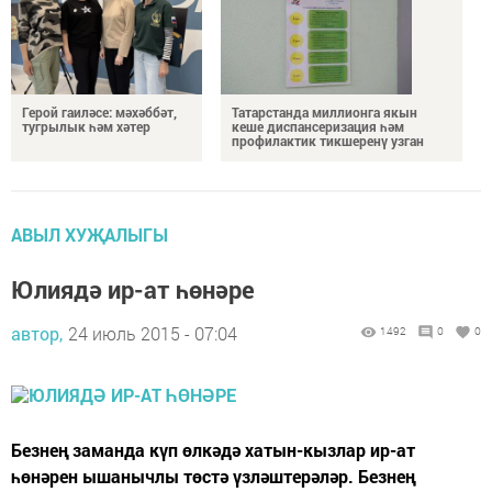
Герой гаиләсе: мәхәббәт,
Татарстанда миллионга якын
тугрылык һәм хәтер
кеше диспансеризация һәм
профилактик тикшеренү узган
АВЫЛ ХУҖАЛЫГЫ
Юлиядә ир-ат һөнәре
автор,
24 июль 2015 - 07:04
1492
0
0
Безнең заманда күп өлкәдә хатын-кызлар ир-ат
һөнәрен ышанычлы төстә үзләштерәләр. Безнең