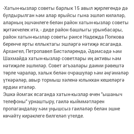
-Хатын-кызлар советы барлык 15 авыл җирлегендә дә
булдырылган һәм алар ярыйсы гына эшләп киләләр,
аларның эшчәнлеге белән район хатын-кызлар советы
җитәкчелек итә, - диде район башлыгы урынбасары,
район хатын-кызлар советы рәисе Надежда Попкова
беренче ярты еллыктагы эшләргә нәтиҗә ясаганда.
Архангел, Петропавел Бистәләрендә, Әдәмсәдә һәм
Шахмайда хатын-кызлар советлары иң активы һәм
нәтиҗәле эшлиләр. Совет әгъзалары даими рәвештә
төрле чаралар, халык белән очрашулар һәм әңгәмәләр
үткәрәләр, авыр тормыш хәленә юлыккан кешеләргә
ярдәм итәләр.
Эшкә йомгак ясаганда хатын-кызлар өчен "ышаныч
телефоны" урнаштыру, гаилә кыйммәтләрен
пропагандалау һәм уңышсыз гаиләләр белән эшне
көчәйтү кирәклеге билгеләп үтелде.