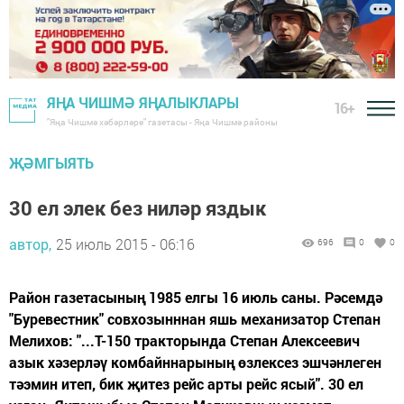
ЯҢА ЧИШМӘ ЯҢАЛЫКЛАРЫ
16+
"Яңа Чишмә хәбәрләре" газетасы - Яңа Чишмә районы
ҖӘМГЫЯТЬ
30 ел элек без ниләр яздык
автор,
25 июль 2015 - 06:16
696
0
0
Район газетасының 1985 елгы 16 июль саны. Рәсемдә
"Буревестник" совхозынннан яшь механизатор Степан
Мелихов: "...Т-150 тракторында Степан Алексеевич
азык хәзерләү комбайннарының өзлексез эшчәнлеген
тәэмин итеп, бик җитез рейс арты рейс ясый". 30 ел