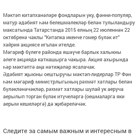
Мәктәп китапханәләре фондларын уку, фәнни-популяр,
матур әдәбият һәм белешмәлекләр белән тулыландыру
максатында Татарстанда 2015 елның 22 июленнән 22
октябренә чаклы "Китапка икенче гомер бүләк ит"
хәйрия акциясе игълан ителде.
Мәгариф бүлеге районда яшәүче барлык халыкны
әлеге акциядә катнашырга чакыра. Акция ахырында
һәр мәктәптә аңа нәтиҗәләр ясалачак.
Әдәбият җыюны оештыручы мәктәп-лидерлар ТР Фән
һәм мәгариф министрлыгының рәхмәт хатлары белән
бүләкләнәчәкләр, рәхмәт хатлары шулай ук аеруча
аерылып торган бүләк итүчеләргә (оешмаларга яки
аерым кешеләргә) дә җибәреләчәк.
Следите за самым важным и интересным в