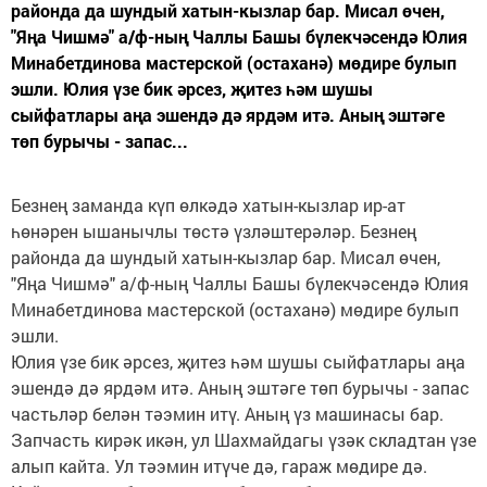
районда да шундый хатын-кызлар бар. Мисал өчен,
"Яңа Чишмә" а/ф-ның Чаллы Башы бүлекчәсендә Юлия
Минабетдинова мастерской (остаханә) мөдире булып
эшли. Юлия үзе бик әрсез, җитез һәм шушы
сыйфатлары аңа эшендә дә ярдәм итә. Аның эштәге
төп бурычы - запас...
Безнең заманда күп өлкәдә хатын-кызлар ир-ат
һөнәрен ышанычлы төстә үзләштерәләр. Безнең
районда да шундый хатын-кызлар бар. Мисал өчен,
"Яңа Чишмә" а/ф-ның Чаллы Башы бүлекчәсендә Юлия
Минабетдинова мастерской (остаханә) мөдире булып
эшли.
Юлия үзе бик әрсез, җитез һәм шушы сыйфатлары аңа
эшендә дә ярдәм итә. Аның эштәге төп бурычы - запас
частьләр белән тәэмин итү. Аның үз машинасы бар.
Запчасть кирәк икән, ул Шахмайдагы үзәк складтан үзе
алып кайта. Ул тәэмин итүче дә, гараж мөдире дә.