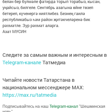
белән бер бүлмәле фатирда торып торабыз, кысан,
уңайсыз, билгеле. Сентябрь азагына өйне төзеп
бетереп, күченергә ниятлибез. Безнең гаилә
республикабыз һәм район җитәкчеләренә бик
рәхмәтле. Зур рәхмәт аларга.
Азат МУСИН
Следите за самым важным и интересным в
Telegram-канале
Татмедиа
Читайте новости Татарстана в
национальном мессенджере MАХ:
https://max.ru/tatmedia
Подписывайтесь на наш
Telegram-канал
"Шешминская
новь"