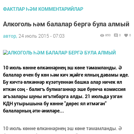
ФАКТЛАР ҺӘМ КОММЕНТАРИЙЛАР
Алкоголь һәм балалар бергә була алмый
автор,
24 июль 2015 - 07:03
850
0
0
10 июль көнне өлкәннәрнең эш көне тәмамланды. Ә
балалар өчен бу көн һәм кич җәйге ялның дәвамы иде.
Бу кичтә өлкәннәр күзәтүеннән башка алар ничек ял
иткән соң - балигъ булмаганнар эше буенча комиссия
әгъзалары шуны игътибарга алды. 21 июльдә узган
КДН утырышына бу көнне "дөрес ял итмәгән"
балаларның әти-әниләре...
10 июль көнне өлкәннәрнең эш көне тәмамланды. Ә