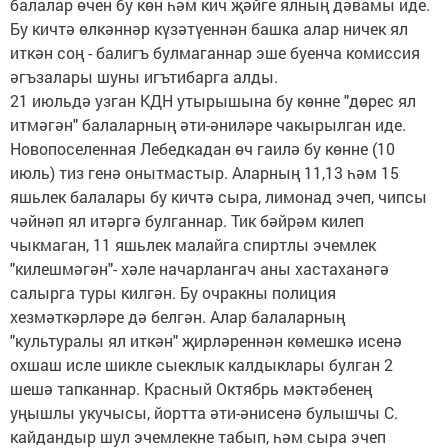
балалар өчен бу көн һәм кич җәйге ялның дәвамы иде.
Бу кичтә өлкәннәр күзәтүеннән башка алар ничек ял
иткән соң - балигъ булмаганнар эше буенча комиссия
әгъзалары шуны игътибарга алды.
21 июльдә узган КДН утырышына бу көнне "дөрес ял
итмәгән" балаларның әти-әниләре чакырылган иде.
Новопоселенная Лебедкадан өч гаилә бу көнне (10
июль) тиз генә онытмастыр. Аларның 11,13 һәм 15
яшьлек балалары бу кичтә сыра, лимонад эчеп, чипсы
чәйнәп ял итәргә булганнар. Тик бәйрәм килеп
чыкмаган, 11 яшьлек малайга спиртлы эчемлек
"килешмәгән"- хәле начарлангач аны хастаханәгә
салырга туры килгән. Бу очракны полиция
хезмәткәрләре дә белгән. Алар балаларның
"культуралы ял иткән" җирләреннән көмешкә исенә
охшаш исле шикле сыеклык калдыклары булган 2
шешә тапканнар. Красный Октябрь мәктәбенең
уңышлы укучысы, йортта әти-әнисенә булышчы С.
кайдандыр шул эчемлекне табып, һәм сыра эчеп