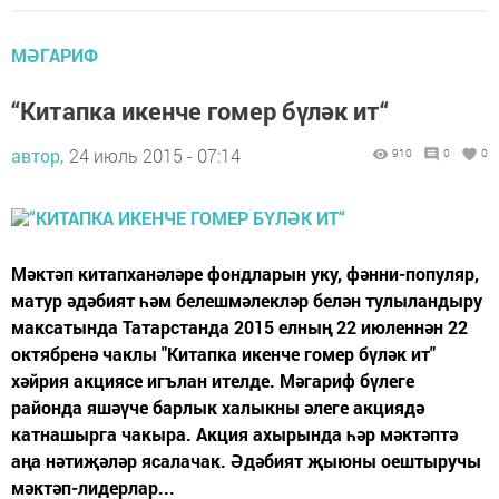
МӘГАРИФ
“Китапка икенче гомер бүләк ит“
автор,
24 июль 2015 - 07:14
910
0
0
Мәктәп китапханәләре фондларын уку, фәнни-популяр,
матур әдәбият һәм белешмәлекләр белән тулыландыру
максатында Татарстанда 2015 елның 22 июленнән 22
октябренә чаклы "Китапка икенче гомер бүләк ит"
хәйрия акциясе игълан ителде. Мәгариф бүлеге
районда яшәүче барлык халыкны әлеге акциядә
катнашырга чакыра. Акция ахырында һәр мәктәптә
аңа нәтиҗәләр ясалачак. Әдәбият җыюны оештыручы
мәктәп-лидерлар...