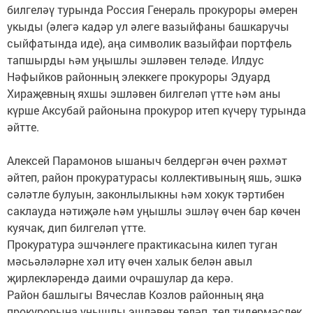
билгеләү турында Россия Генераль прокуроры әмерен
укыды (әлегә кадәр ул әлеге вазыйфаны башкаручы
сыйфатында иде), аңа символик вазыйфаи портфель
тапшырды һәм уңышлы эшләвен теләде. Илдус
Нәфыйков районның элеккеге прокуроры Эдуард
Хираҗевның яхшы эшләвен билгеләп үтте һәм аны
күрше Аксубай районына прокурор итеп күчерү турында
әйтте.
Алексей Парамонов ышаныч белдергән өчен рәхмәт
әйтеп, район прокуратурасы коллективының яшь, эшкә
сәләтле булуын, законлылыкны һәм хокук тәртибен
саклауда нәтиҗәле һәм уңышлы эшләү өчен бар көчен
куячак, дип билгеләп үтте.
Прокуратура эшчәнлеге практикасына килеп туган
мәсьәләләрне хәл итү өчен халык белән авыл
җирлекләрендә даими очрашулар да керә.
Район башлыгы Вячеслав Козлов районның яңа
прокурорына уңышлы эшләвен теләп, тел тидермәслек