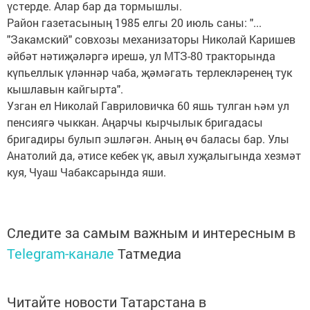
үстерде. Алар бар да тормышлы.
Район газетасының 1985 елгы 20 июль саны: "...
"Закамский" совхозы механизаторы Николай Каришев
әйбәт нәтиҗәләргә ирешә, ул МТЗ-80 тракторында
күпьеллык үләннәр чаба, җәмәгать терлекләренең тук
кышлавын кайгырта".
Узган ел Николай Гавриловичка 60 яшь тулган һәм ул
пенсиягә чыккан. Аңарчы кырчылык бригадасы
бригадиры булып эшләгән. Аның өч баласы бар. Улы
Анатолий да, әтисе кебек үк, авыл хуҗалыгында хезмәт
куя, Чуаш Чабаксарында яши.
Следите за самым важным и интересным в
Telegram-канале
Татмедиа
Читайте новости Татарстана в