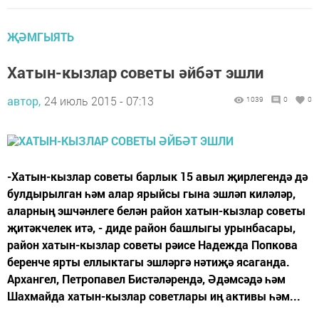
ҖӘМГЫЯТЬ
Хатын-кызлар советы әйбәт эшли
автор,
24 июль 2015 - 07:13
1039
0
0
-Хатын-кызлар советы барлык 15 авыл җирлегендә дә
булдырылган һәм алар ярыйсы гына эшләп киләләр,
аларның эшчәнлеге белән район хатын-кызлар советы
җитәкчелек итә, - диде район башлыгы урынбасары,
район хатын-кызлар советы рәисе Надежда Попкова
беренче ярты еллыктагы эшләргә нәтиҗә ясаганда.
Архангел, Петропавел Бистәләрендә, Әдәмсәдә һәм
Шахмайда хатын-кызлар советлары иң активы һәм...