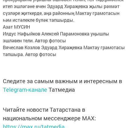
итеп эшләгәне өчен Эдуард Хираҗевка җылы рәхмәт
сүзләре җиткерде, аңа районның Мактау грамотасын
һәм истәлекле бүләк тапшырды.
Азат МУСИН
Илдус Нәфыйков Алексей Парамоновка уңышлы
эшләвен тели. Автор фотосы
Вячеслав Козлов Эдуард Хираҗевка Мактау грамотасы
тапшыра. Автор фотосы
Следите за самым важным и интересным в
Telegram-канале
Татмедиа
Читайте новости Татарстана в
национальном мессенджере MАХ:
https://max.ru/tatmedia