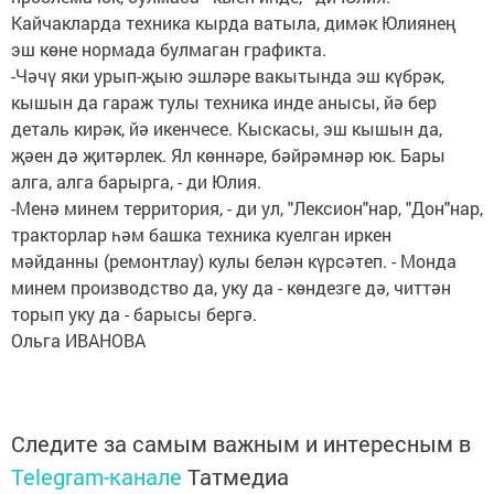
Кайчакларда техника кырда ватыла, димәк Юлиянең
эш көне нормада булмаган графикта.
-Чәчү яки урып-җыю эшләре вакытында эш күбрәк,
кышын да гараж тулы техника инде анысы, йә бер
деталь кирәк, йә икенчесе. Кыскасы, эш кышын да,
җәен дә җитәрлек. Ял көннәре, бәйрәмнәр юк. Бары
алга, алга барырга, - ди Юлия.
-Менә минем территория, - ди ул, "Лексион"нар, "Дон"нар,
тракторлар һәм башка техника куелган иркен
мәйданны (ремонтлау) кулы белән күрсәтеп. - Монда
минем производство да, уку да - көндезге дә, читтән
торып уку да - барысы бергә.
Ольга ИВАНОВА
Следите за самым важным и интересным в
Telegram-канале
Татмедиа