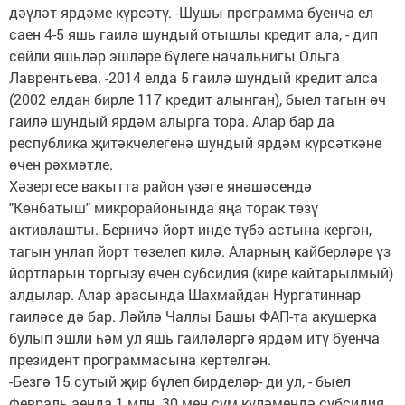
дәүләт ярдәме күрсәтү. -Шушы программа буенча ел
саен 4-5 яшь гаилә шундый отышлы кредит ала, - дип
сөйли яшьләр эшләре бүлеге начальнигы Ольга
Лаврентьева. -2014 елда 5 гаилә шундый кредит алса
(2002 елдан бирле 117 кредит алынган), быел тагын өч
гаилә шундый ярдәм алырга тора. Алар бар да
республика җитәкчелегенә шундый ярдәм күрсәткәне
өчен рәхмәтле.
Хәзергесе вакытта район үзәге янәшәсендә
"Көнбатыш" микрорайонында яңа торак төзү
активлашты. Берничә йорт инде түбә астына кергән,
тагын унлап йорт төзелеп килә. Аларның кайберләре үз
йортларын торгызу өчен субсидия (кире кайтарылмый)
алдылар. Алар арасында Шахмайдан Нургатиннар
гаиләсе дә бар. Ләйлә Чаллы Башы ФАП-та акушерка
булып эшли һәм ул яшь гаиләләргә ярдәм итү буенча
президент программасына кертелгән.
-Безгә 15 сутый җир бүлеп бирделәр- ди ул, - быел
февраль аенда 1 млн. 30 мең сум күләмендә субсидия