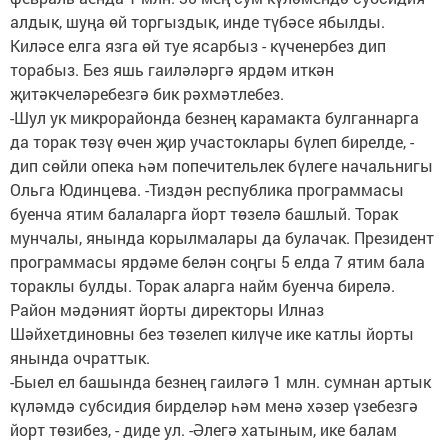
алдык, шуңа өй торгыздык, инде түбәсе ябылды.
Киләсе елга язга өй туе ясарбыз - күченербез дип
торабыз. Без яшь гаиләләргә ярдәм иткән
җитәкчеләребезгә бик рәхмәтлебез.
-Шул ук микрорайонда безнең карамакта булганнарга
да торак төзү өчен җир участоклары бүлеп бирелде, -
дип сөйли опека һәм попечительлек бүлеге начальнигы
Ольга Юдинцева. -Тиздән республика программасы
буенча ятим балаларга йорт төзелә башлый. Торак
мунчалы, янында корылмалары да булачак. Президент
программасы ярдәме белән соңгы 5 елда 7 ятим бала
тораклы булды. Торак аларга найм буенча бирелә.
Район мәдәният йорты директоры Илназ
Шәйхетдиновны без төзелеп килүче ике катлы йорты
янында очраттык.
-Быел ел башында безнең гаиләгә 1 млн. сумнан артык
күләмдә субсидия бирделәр һәм менә хәзер үзебезгә
йорт төзибез, - диде ул. -Әлегә хатыным, ике балам