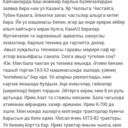
Кайчакларда баш инженер барлык бүлекчәләрдән
заявка бирә һәм ул Казанга, Яр Чаллыга, Чистайга,
Түбән Камага, Әлмәткә запас частьләр алырга китеп
бара. Йә үз машинасы белән, әгәр дә инде эрерәк әйбер
алып кайтырга кирәк булса, КамАЗ бирәләр.
Җитәкчелек тә зарланмый: җаваплы, намуслы
хезмәткәр, барлык техника да тәртиптә, диләр.
-Авыл хуҗалыгы техникасы гаражы мөдире саф ир-
атлар вазыйфасы санала. Сезгә авыр түгелме соң?
-Юк. Мин бала чактан ук техника янында. Әтием бензин
ташый торган ГАЗ-53 машинасында эшләде, үзенең
"копейкасы" бар иде. Ул аларны ремонтлады, мин
һәрчак янәшәдә булдым. Аңа ачкычлар, гайкалар
(шөрепләр) биреп тордым. Әйтергә кирәк, мин 8 ел руль
артында. Ирем Азат та стажлы механик. Бала чагымда
әтиемнән өйрәндем, хәзер- иремнән. Ирем К-700 дә
эшли. Мин монда эшләргә килгәндә тракторлар буенча
барысын да белә идем. Мисал өчен, МТЗ-82 тракторы.
Ул безнең йортта бар. Ирем трактор янына чыкса, мин