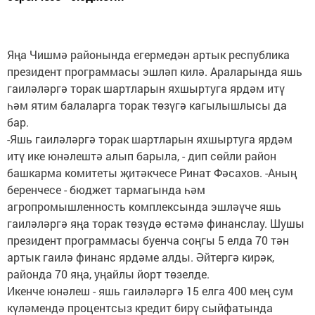
Яңа Чишмә районында егермедән артык республика
президент программасы эшләп килә. Араларында яшь
гаиләләргә торак шартларын яхшыртуга ярдәм итү
һәм ятим балаларга торак төзүгә кагылышлысы да
бар.
-Яшь гаиләләргә торак шартларын яхшыртуга ярдәм
итү ике юнәлештә алып барыла, - дип сөйли район
башкарма комитеты җитәкчесе Ринат Фәсахов. -Аның
беренчесе - бюджет тармагында һәм
агропромышленность комплексында эшләүче яшь
гаиләләргә яңа торак төзүдә өстәмә финанслау. Шушы
президент программасы буенча соңгы 5 елда 70 тән
артык гаилә финанс ярдәме алды. Әйтергә кирәк,
районда 70 яңа, уңайлы йорт төзелде.
Икенче юнәлеш - яшь гаиләләргә 15 елга 400 мең сум
күләмендә процентсыз кредит бирү сыйфатында