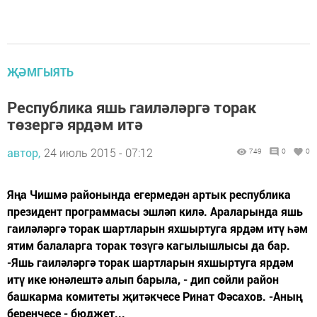
ҖӘМГЫЯТЬ
Республика яшь гаиләләргә торак
төзергә ярдәм итә
автор,
24 июль 2015 - 07:12
749
0
0
Яңа Чишмә районында егермедән артык республика
президент программасы эшләп килә. Араларында яшь
гаиләләргә торак шартларын яхшыртуга ярдәм итү һәм
ятим балаларга торак төзүгә кагылышлысы да бар.
-Яшь гаиләләргә торак шартларын яхшыртуга ярдәм
итү ике юнәлештә алып барыла, - дип сөйли район
башкарма комитеты җитәкчесе Ринат Фәсахов. -Аның
беренчесе - бюджет...