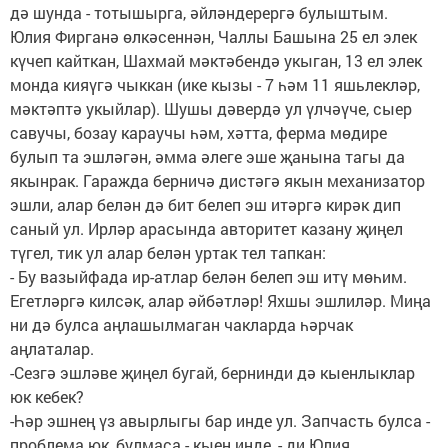
дә шунда - тотышырга, әйләндерергә булыштым.
Юлия Фирганә өлкәсеннән, Чаллы Башына 25 ел элек
күчеп кайткан, Шахмай мәктәбендә укыган, 13 ел элек
монда кияүгә чыккан (ике кызы - 7 һәм 11 яшьлекләр,
мәктәптә укыйлар). Шушы дәвердә ул үлчәүче, сыер
савучы, бозау караучы һәм, хәтта, ферма мөдире
булып та эшләгән, әмма әлеге эше җанына тагы да
якынрак. Гаражда берничә дистәгә якын механизатор
эшли, алар белән дә бит белеп эш итәргә кирәк дип
саный ул. Ирләр арасында авторитет казану җиңел
түгел, тик ул алар белән уртак тел тапкан:
- Бу вазыйфада ир-атлар белән белеп эш итү мөһим.
Егетләргә килсәк, алар әйбәтләр! Яхшы эшлиләр. Миңа
ни дә булса аңлашылмаган чакларда һәрчак
аңлаталар.
-Сезгә эшләве җиңел бугай, бернинди дә кыенлыклар
юк кебек?
-Һәр эшнең үз авырлыгы бар инде ул. Запчасть булса -
проблема юк, булмаса - кыен инде, - ди Юлия.