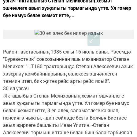
узгач -Якташыбыз Степан Мелиховның хезмәт
эшчәнлеге авыл хуҗалыгы тармагында үтте. Ул гомер
буе намус белән хезмәт итте,...
Район газетасының 1985 елгы 16 июль саны. Рәсемдә
"Буревестник" совхозынннан яшь механизатор Степан
Мелихов: "...Т-150 тракторында Степан Алексеевич азык
хәзерләү комбайннарының өзлексез эшчәнлеген
тәэмин итеп, бик җитез рейс арты рейс ясый".
30 ел узгач
-Якташыбыз Степан Мелиховның хезмәт эшчәнлеге
авыл хуҗалыгы тармагында үтте. Ул гомер буе намус
белән хезмәт итте, 3 ел элек, сәламәтлеге какшап,
пенсиягә чыкты, - дип сөйләде безгә Волчья Бистәсе
авыл җирлеге башлыгы Иван Улитин. -Степан
Алексеевич тормыш иптәше белән биш бала тәрбияләп