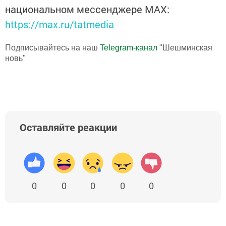
национальном мессенджере MАХ:
https://max.ru/tatmedia
Подписывайтесь на наш
Telegram-канал
"Шешминская
новь"
Оставляйте реакции
0
0
0
0
0