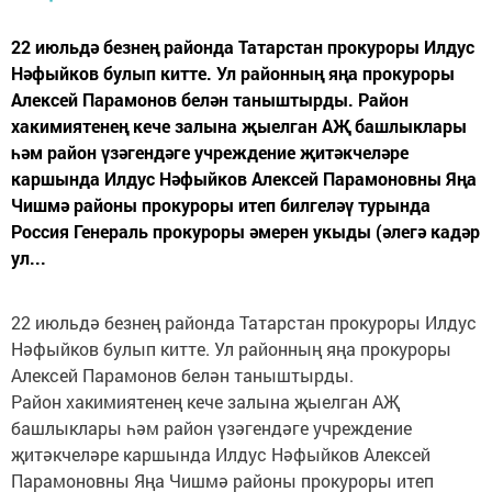
22 июльдә безнең районда Татарстан прокуроры Илдус
Нәфыйков булып китте. Ул районның яңа прокуроры
Алексей Парамонов белән таныштырды. Район
хакимиятенең кече залына җыелган АҖ башлыклары
һәм район үзәгендәге учреждение җитәкчеләре
каршында Илдус Нәфыйков Алексей Парамоновны Яңа
Чишмә районы прокуроры итеп билгеләү турында
Россия Генераль прокуроры әмерен укыды (әлегә кадәр
ул...
22 июльдә безнең районда Татарстан прокуроры Илдус
Нәфыйков булып китте. Ул районның яңа прокуроры
Алексей Парамонов белән таныштырды.
Район хакимиятенең кече залына җыелган АҖ
башлыклары һәм район үзәгендәге учреждение
җитәкчеләре каршында Илдус Нәфыйков Алексей
Парамоновны Яңа Чишмә районы прокуроры итеп