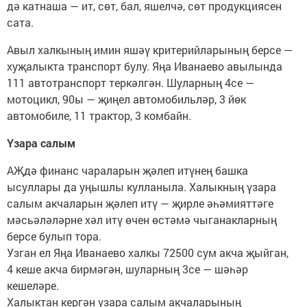
дә катнаша — ит, сөт, бал, яшелчә, сөт продукциясен
сата.
Авыл халкының имин яшәү критерийларының берсе —
хуҗалыкта транспорт булу. Яңа Иванаево авылында
111 автотранспорт теркәлгән. Шуларның 4се —
мотоцикл, 90ы — җиңел автомобильләр, 3 йөк
автомобиле, 11 трактор, 3 комбайн.
Үзара салым
АҖдә финанс чараларын җәлеп итүнең башка
ысуллары да уңышлы кулланыла. Халыкның үзара
салым акчаларын җәлеп итү — җирле әһәмияттәге
мәсьәләләрне хәл итү өчен өстәмә чыганакларның
берсе булып тора.
Узган ел Яңа Иванаево халкы 72500 сум акча җыйган,
4 кеше акча бирмәгән, шуларның 3се — шәһәр
кешеләре.
Халыктан кергән үзара салым акчаларының