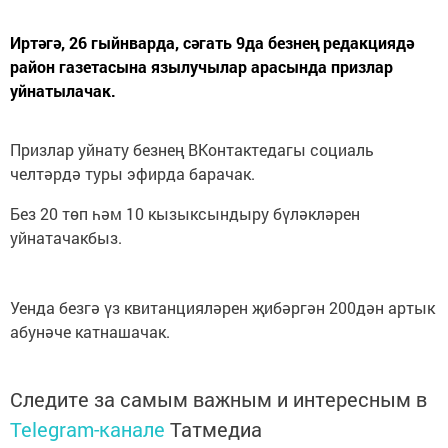
Иртәгә, 26 гыйнварда, сәгать 9да безнең редакциядә
район газетасына язылучылар арасында призлар
уйнатылачак.
Призлар уйнату безнең ВКонтактедагы социаль
челтәрдә туры эфирда барачак.
Без 20 төп һәм 10 кызыксындыру бүләкләрен
уйнатачакбыз.
Уенда безгә үз квитанцияләрен җибәргән 200дән артык
абунәче катнашачак.
Следите за самым важным и интересным в
Telegram-канале
Татмедиа