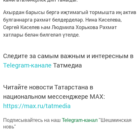
Ахырдан барысы бергә иҗтимагый тормышта иң актив
булганнарга рәхмәт белдерделәр. Нина Киселева,
Сергей Киселев һәм Людмила Хорькова Рәхмәт
хатлары белән билгеләп үтелде.
Следите за самым важным и интересным в
Telegram-канале
Татмедиа
Читайте новости Татарстана в
национальном мессенджере MАХ:
https://max.ru/tatmedia
Подписывайтесь на наш
Telegram-канал
"Шешминская
новь"