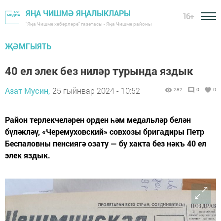
ЯҢА ЧИШМӘ ЯҢАЛЫКЛАРЫ
16+
"Яңа Чишмә хәбәрләре" газетасы - Яңа Чишмә районы
ҖӘМГЫЯТЬ
40 ел элек без ниләр турында яздык
Азат Мусин,
25 гыйнвар 2024 - 10:52
282
0
0
Район терлекчеләрен орден һәм медальләр белән
бүләкләү, «Черемуховский» совхозы бригадиры Петр
Беспаловны пенсиягә озату — бу хакта без нәкъ 40 ел
элек яздык.