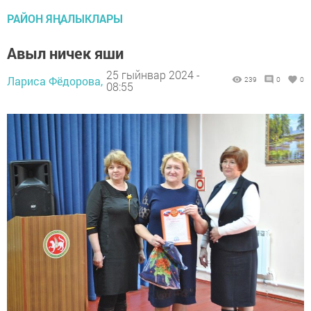
РАЙОН ЯҢАЛЫКЛАРЫ
Авыл ничек яши
25 гыйнвар 2024 -
Лариса Фёдорова,
239
0
0
08:55