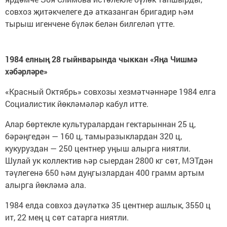
совхоз җитәкчелеге дә атказанган бригадир һәм
тырыш игенчене бүләк белән билгеләп үтте.
1984 елның 28 гыйнварында чыккан «Яңа Чишмә
хәбәрләре»
«Красный Октябрь» совхозы хезмәтчәннәре 1984 елга
Социалистик йөкләмәләр кабул итте.
Алар бөртекле культуралардан гектарыннан 25 ц,
бәрәңгедән — 160 ц, тамыразыклардан 320 ц,
кукуруздан — 250 центнер уңыш алырга ниятли.
Шулай ук коллектив һәр сыердан 2800 кг сөт, МЭТдән
тәүлегенә 650 һәм дуңгызлардан 400 грамм артым
алырга йөкләмә ала.
1984 елда совхоз дәүләткә 35 центнер ашлык, 3550 ц
ит, 22 мең ц сөт сатарга ниятли.