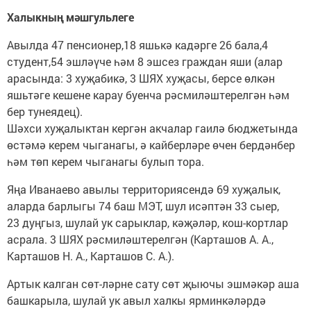
Халыкның мәшгульлеге
Авылда 47 пенсионер,18 яшькә кадәрге 26 бала,4
студент,54 эшләүче һәм 8 эшсез граждан яши (алар
арасында: 3 хуҗабикә, 3 ШЯХ хуҗасы, берсе өлкән
яшьтәге кешене карау буенча рәсмиләштерелгән һәм
бер тунеядец).
Шәхси хуҗалыктан кергән акчалар гаилә бюджетында
өстәмә керем чыганагы, ә кайберләре өчен бердәнбер
һәм төп керем чыганагы булып тора.
Яңа Иванаево авылы территориясендә 69 хуҗалык,
аларда барлыгы 74 баш МЭТ, шул исәптән 33 сыер,
23 дуңгыз, шулай ук сарыклар, кәҗәләр, кош-кортлар
асрала. 3 ШЯХ рәсмиләштерелгән (Карташов А. А.,
Карташов Н. А., Карташов С. А.).
Артык калган сөт-ләрне сату сөт җыючы эшмәкәр аша
башкарыла, шулай ук авыл халкы ярминкәләрдә