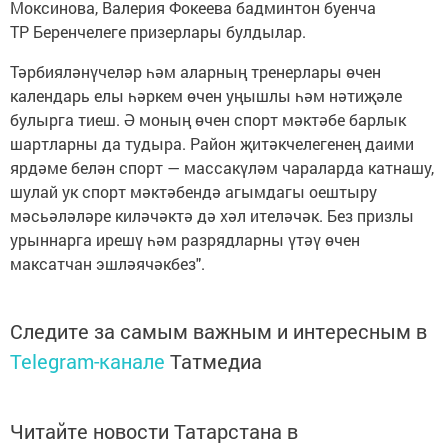
Моксинова, Валерия Фокеева бадминтон буенча
ТР Беренчелеге призерлары булдылар.
Тәрбияләнүчеләр һәм аларның тренерлары өчен
календарь елы һәркем өчен уңышлы һәм нәтиҗәле
булырга тиеш. Ә моның өчен спорт мәктәбе барлык
шартларны да тудыра. Район җитәкчелегенең даими
ярдәме белән спорт — массакүләм чараларда катнашу,
шулай ук спорт мәктәбендә агымдагы оештыру
мәсьәләләре киләчәктә дә хәл ителәчәк. Без призлы
урыннарга ирешү һәм разрядларны үтәү өчен
максатчан эшләячәкбез".
Следите за самым важным и интересным в
Telegram-канале
Татмедиа
Читайте новости Татарстана в