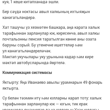
куя, 1 кеше китапханәдә эшли.
Бер сәүдә ноктасы авыл халкының ихтыяҗын
канәгатьләндерә.
Хат ташучы үз хезмәтен башкара, аңа карата халык
тарафыннан зарланулар юк, киресенчә, авыл халкы
почтальонны пенсия таратылган көнне аны озата
баруны сорый. Бу үтенечне ишеттеләр һәм
ул канәгатьләндереләчәк.
Мәктәп укучылары уку урынына кадәр һәм кире
мәктәп автобусларында йөртелә.
Коммуникация системасы
Яктырту: Яңа Иванаево авылы урамнарын 49 фонарь
яктырта.
Су белән тәэмин итү һәм юлларны карап тоту: халык
тарафыннан зарланулар юк — югын, тик ерак
урамнарда яшәүчеләр дә үз юлларын Үзәк юлдагы