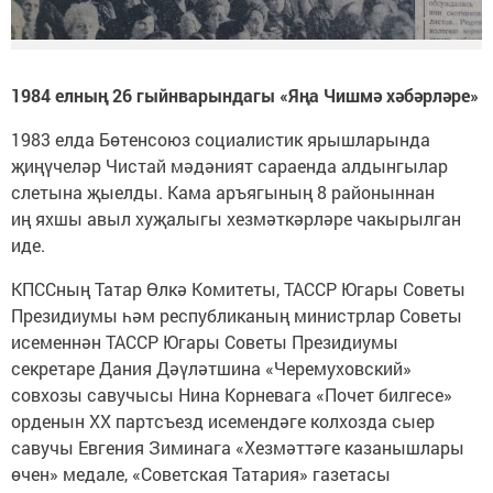
1984 елның 26 гыйнварындагы «Яңа Чишмә хәбәрләре»
1983 елда Бөтенсоюз социалистик ярышларында
җиңүчеләр Чистай мәдәният сараенда алдынгылар
слетына җыелды. Кама аръягының 8 районыннан
иң яхшы авыл хуҗалыгы хезмәткәрләре чакырылган
иде.
КПССның Татар Өлкә Комитеты, ТАССР Югары Советы
Президиумы һәм республиканың министрлар Советы
исеменнән ТАССР Югары Советы Президиумы
секретаре Дания Дәүләтшина «Черемуховский»
совхозы савучысы Нина Корневага «Почет билгесе»
орденын ХХ партсъезд исемендәге колхозда сыер
савучы Евгения Зиминага «Хезмәттәге казанышлары
өчен» медале, «Советская Татария» газетасы