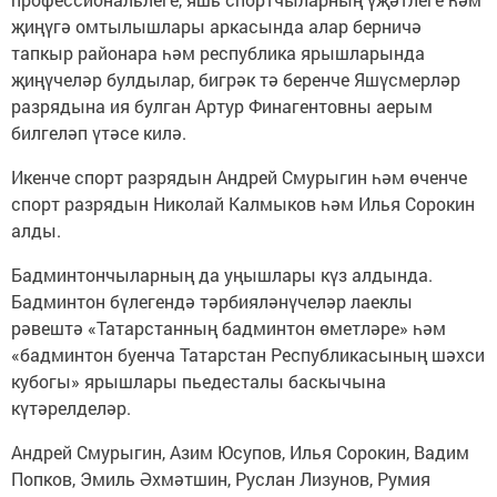
җиңүгә омтылышлары аркасында алар берничә
тапкыр районара һәм республика ярышларында
җиңүчеләр булдылар, бигрәк тә беренче Яшүсмерләр
разрядына ия булган Артур Финагентовны аерым
билгеләп үтәсе килә.
Икенче спорт разрядын Андрей Смурыгин һәм өченче
спорт разрядын Николай Калмыков һәм Илья Сорокин
алды.
Бадминтончыларның да уңышлары күз алдында.
Бадминтон бүлегендә тәрбияләнүчеләр лаеклы
рәвештә «Татарстанның бадминтон өметләре» һәм
«бадминтон буенча Татарстан Республикасының шәхси
кубогы» ярышлары пьедесталы баскычына
күтәрелделәр.
Андрей Смурыгин, Азим Юсупов, Илья Сорокин, Вадим
Попков, Эмиль Әхмәтшин, Руслан Лизунов, Румия