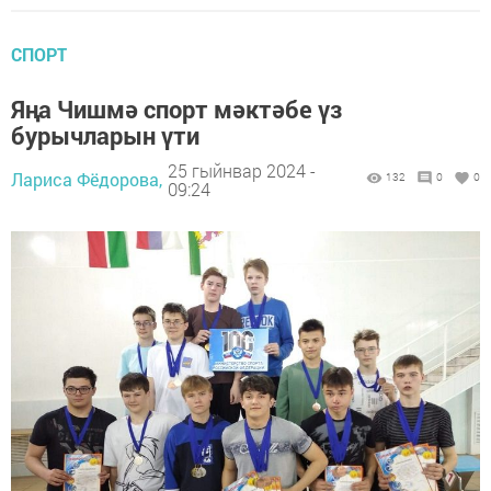
СПОРТ
Яңа Чишмә спорт мәктәбе үз
бурычларын үти
25 гыйнвар 2024 -
Лариса Фёдорова,
132
0
0
09:24