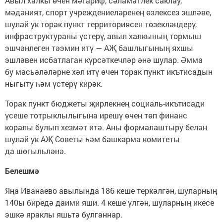
Авыл халкы өчен мәгариф, сәламәтлек саклау,
мәдәният, спорт учреждениеләренең өзлексез эшләве,
шулай ук торак пункт территориясен төзекләндерү,
инфраструктураны үстерү, авыл халкының тормыш
эшчәнлеген тәэмин итү — АҖ башлыгының яхшы
эшләвен исбатлаган күрсәткечләр әнә шулар. Әмма
бу мәсьәләләрне хәл итү өчен торак пункт икътисадын
ныгыту һәм үстерү кирәк.
Торак пункт бюджеты җирлекнең социаль-икътисади
үсеше тотрыклылыгына ирешү өчен төп финанс
коралы булып хезмәт итә. Аны формалаштыру белән
шулай ук АҖ Советы һәм башкарма комитеты
да шөгыльләнә.
Белешмә
Яңа Иванаево авылында 186 кеше теркәлгән, шуларның
140ы биредә даими яши. 4 кеше үлгән, шуларның икесе
эшкә яраклы яшьтә булганнар.