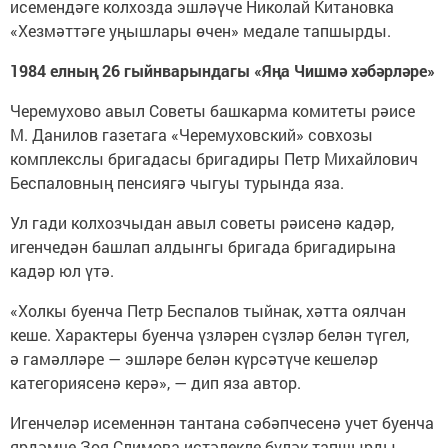
исемендәге колхозда эшләүче Николай Китановка
«Хезмәттәге уңышлары өчен» медале тапшырды.
1984 елның 26 гыйнварындагы «Яңа Чишмә хәбәрләре»
Черемухово авыл Советы башкарма комитеты рәисе
М. Данилов газетага «Черемуховский» совхозы
комплекслы бригадасы бригадиры Петр Михайлович
Беспаловның пенсиягә чыгуы турында яза.
Ул гади колхозчыдан авыл советы рәисенә кадәр,
игенчедән башлап алдынгы бригада бригадирына
кадәр юл үтә.
«Холкы буенча Петр Беспалов тыйнак, хәтта оялчан
кеше. Характеры буенча үзләрен сүзләр белән түгел,
ә гамәлләре — эшләре белән күрсәтүче кешеләр
категориясенә керә», — дип яза автор.
Игенчеләр исеменнән тантана сәбәпчесенә учет буенча
ярдәмче Зоя Слимова истәлекле бүләк тапшырды,