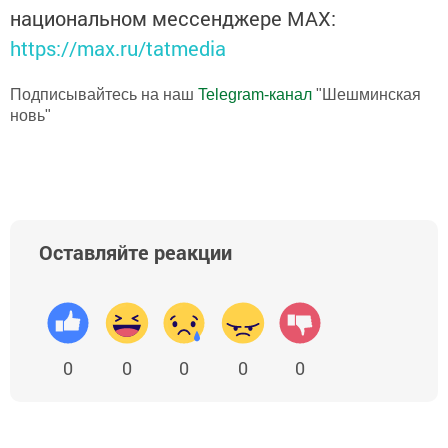
национальном мессенджере MАХ:
https://max.ru/tatmedia
Подписывайтесь на наш
Telegram-канал
"Шешминская
новь"
Оставляйте реакции
0
0
0
0
0