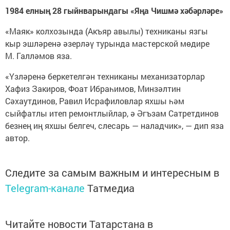
1984 елның 28 гыйнварындагы «Яңа Чишмә хәбәрләре»
«Маяк» колхозында (Акъяр авылы) техниканы язгы
кыр эшләренә әзерләү турында мастерской мөдире
М. Галләмов яза.
«Үзләренә беркетелгән техниканы механизаторлар
Хафиз Закиров, Фоат Ибраһимов, Минзәлтин
Сәхаутдинов, Равил Исрафиловлар яхшы һәм
сыйфатлы итеп ремонтлыйлар, ә Әгъзам Сатретдинов
безнең иң яхшы белгеч, слесарь — наладчик», — дип яза
автор.
Следите за самым важным и интересным в
Telegram-канале
Татмедиа
Читайте новости Татарстана в