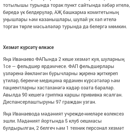
тотылышы турында торак пункт сайтында хәбәр ителә,
биредә үк белдерүләр, АҖ башкарма комитетының
уңышлары һәм казанышлары, шулай ук хәл ителә
торган төрле мәсьәләләр турында да белергә мөмкин.
Хезмәт күрсәтү өлкәсе
Яңа Иванаево ФАПында 2 кеше хезмәт куя, шуларның
1се — фельдшер ярдәмчесе. ФАП фельдшерлары
үзләренә йөкләнгән бурычларны җиренә җиткереп
үтиләр, беренче медицина ярдәмен күрсәтәләр һәм
пациентларны хастаханәгә кадәр озата баралар.
Авылда 90 кешегә гриппка каршы прививка ясалган.
Диспансерлаштыруны 97 граждан узган.
Яңа Иванаевода мәдәният учрежде-ниеләре өзлексез
эшли. Мәдәният йортында 5 клуб оешмасы
булдырылган, 2 белгеч һәм 1 техник персонал хезмәт