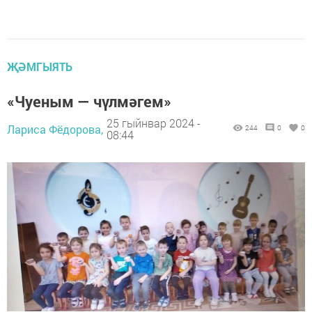
ҖӘМГЫЯТЬ
«Чуеным — чүлмәгем»
25 гыйнвар 2024 -
Лариса Фёдорова,
244
0
0
08:44