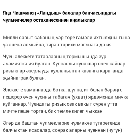
Яңа Чишмәнең «Ландыш» балалар бакчасындагы
чүлмәкчеләр остаханәсеннән яңалыклар
Милли савыт-сабаның һәр төре гамәли ихтыяҗны гына
үз эченә алмыйча, тирән тарихи мәгънәгә дә ия.
Чуен элеккеге татарларның тормышында зур
әһәмияткә ия булган. Күпсанлы кунаклар өчен кайнар
ризыклар әзерләүдә кулланылган казанга караганда
җыйнаграк булган.
Элеккеге заманнарда ботка, шулпа, ит белән бәрәңге
пешерер өчен чуенны табагач (ухват) ярдәмендә мичкә
куйганнар. Чуендагы ризык озак вакыт сүрән утта
мичтә пешә торгач, бик тәмле килеп чыккан.
Әгәр дә баштан чүлмәкләрне чүлмәкче түгәрәгендә
балчыктан ясасалар, соңрак аларны чуеннан (чугун)