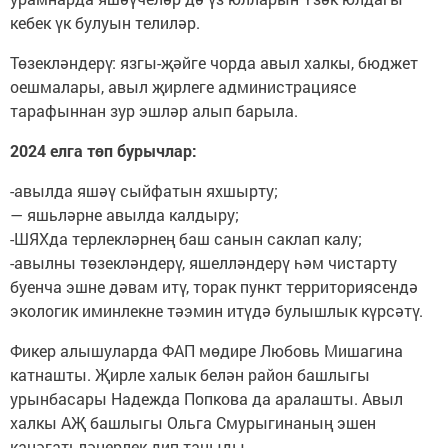
кебек үк булуын телиләр.
Төзекләндерү: язгы-җәйге чорда авыл халкы, бюджет
оешмалары, авыл җирлеге администрациясе
тарафыннан зур эшләр алып барыла.
2024 елга төп бурычлар:
-авылда яшәү сыйфатын яхшырту;
— яшьләрне авылда калдыру;
-ШЯХда терлекләрнең баш санын саклап калу;
-авылны төзекләндерү, яшелләндерү һәм чистарту
буенча эшне дәвам итү, торак пункт территориясендә
экологик иминлекне тәэмин итүдә булышлык күрсәтү.
Фикер алышуларда ФАП мөдире Любовь Мишагина
катнашты. Җирле халык белән район башлыгы
урынбасары Надежда Попкова да аралашты. Авыл
халкы АҖ башлыгы Ольга Смурыгинаның эшен
канәгатьләнерлек дип таныды.