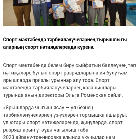
Спорт мәктәбендә тәрбияләнүчеләрнең тырышлыгы
аларның спорт нәтиҗәләрендә күренә.
Спорт мәктәбендә белем бирү сыйфатын бәяләүнең төп
нәтиҗәләре булып спорт разрядларына ия булу һәм
ярышларда призлы урыннар алу тора. Спорт
мәктәбендә тәрбияләнүчеләрнең казанышлары
турында аның директоры Ольга Роменская сөйли.
«Ярышларда чыгыш ясау — ул безнең
тәрбияләнүчеләрнең үз-үзләрен тормышка ашыруы,
ул югары спорт нәтиҗәләрендә, җиңүләрдә, спорт
разрядларын үтәүдә чагылыш таба.
2023 өйрәнү-тре-нировка елында укучылар һәм