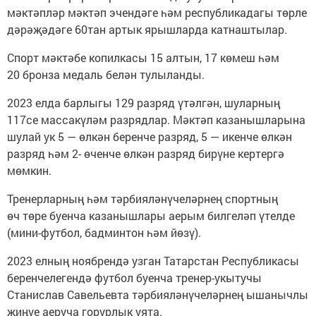
мәктәпләр мәктәп эчендәге һәм республикадагы төрле
дәрәҗәдәге 60тан артык ярышларда катнаштылар.
Спорт мәктәбе копилкасы 15 алтын, 17 көмеш һәм
20 бронза медаль белән тулыланды.
2023 елда барлыгы 129 разряд үтәлгән, шуларның
117се массакүләм разрядлар. Мәктәп казанышларына
шулай ук 5 — өлкән беренче разряд, 5 — икенче өлкән
разряд һәм 2- өченче өлкән разряд бирүне кертергә
мөмкин.
Тренерларның һәм тәрбияләнүчеләрнең спортның
өч төре буенча казанышлары аерым билгеләп үтелде
(мини-футбол, бадминтон һәм йөзү).
2023 елның ноябрендә узган Татарстан Республикасы
беренчелегендә футбол буенча тренер-укытучы
Станислав Савельевта тәрбияләнүчеләрнең ышанычлы
җиңүе аеруча горурлык уята.