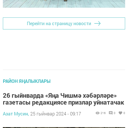
Перейти на страницу новости
РАЙОН ЯҢАЛЫКЛАРЫ
26 гыйнварда «Яңа Чишмә хәбәрләре»
газетасы редакциясе призлар уйнатачак
Азат Мусин,
25 гыйнвар 2024 - 09:17
216
0
0