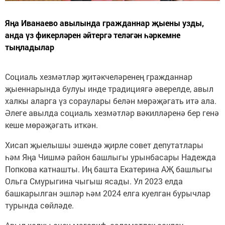
Яңа Иванаево авылында гражданнар җыены узды,
анда үз фикерләрен әйтергә теләгән һәркемне
тыңладылар
Социаль хезмәтләр җитәкчеләренең гражданнар
җыеннарында булуы инде традициягә әверелде, авыл
халкы аларга үз сораулары белән мөрәҗәгать итә ала.
Әлеге авылда социаль хезмәтләр вәкилләренә бер генә
кеше мөрәҗәгать иткән.
Хисап җыелышы эшендә җирле совет депутатлары
һәм Яңа Чишмә район башлыгы урынбасары Надежда
Попкова катнашты. Иң башта Екатерина АҖ башлыгы
Ольга Смурыгина чыгыш ясады. Ул 2023 елда
башкарылган эшләр һәм 2024 елга куелган бурычлар
турында сөйләде.