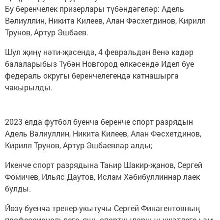
Бу беренчелек призерлары түбәндәгеләр: Адель
Вәлиуллин, Никита Килеев, Алан Фәсхетдинов, Кирилл
Трунов, Артур Эшбаев.
Шул җиңү нәти-җәсендә, 4 февральдән 8енә кадәр
балаларыбыз Түбән Новгород өлкәсендә Идел буе
федераль округы беренчелегендә катнашырга
чакырылды.
2023 елда футбол буенча беренче спорт разрядын
Адель Вәлиуллин, Никита Килеев, Алан Фәсхетдинов,
Кирилл Трунов, Артур Эшбаевлар алды;
Икенче спорт разрядына Таһир Шакир-җанов, Сергей
Фомичев, Ильяс Даутов, Ислам Хәбибуллиннар лаек
булды.
Йөзү буенча тренер-укытучы Сергей Финагентовның
профессиональлеге, яшь спортчыларның үҗәтлеге һәм