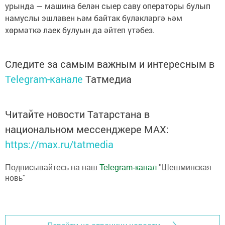
урында — машина белән сыер саву операторы булып
намуслы эшләвен һәм байтак бүләкләргә һәм
хөрмәткә лаек булуын да әйтеп үтәбез.
Следите за самым важным и интересным в
Telegram-канале
Татмедиа
Читайте новости Татарстана в
национальном мессенджере MАХ:
https://max.ru/tatmedia
Подписывайтесь на наш
Telegram-канал
"Шешминская
новь"