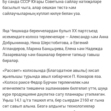
Бу санда СССР Югары Советына сайлау нәтиҗәләре
басылып чыга, алар оешкан төстә һәм
сайлаучыларның күпләп килүе белән уза.
Яңа Чишмәдә беренчеләрдән булып ХХ партсъезд
исемендәге колхоз терлекчеләре — Александр һәм Анна
Добрыниннар, Нина Шерстобитова, ә Евгений
Атландеров, Марина Банцырева, Елена һәм Надежда
Лазаревалар һәм башкалар беренче тапкыр тавыш
бирәләр.
«Рассвет» колхозында (Благодатное авылы) хисап
җыелышы турында авыл хәбәрчесе П. Комаров яза.
«Колхоз рәисе Федор Бурчин терлекчелек һәм
игенчелектә тиешенчә эшләнмәвен билгеләп үтте, шуңа
күрә продукцияне дәүләткә сату планнары үтәлмәгән.
Уңыш 14,1 ц/га тәшкил итә, бер сыердан 2160 кг гына
сөт савып алына. Безгә алдынгы технологияләр