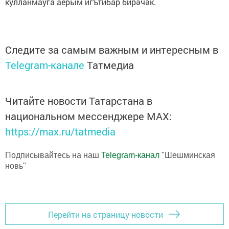
кулланмауга аерым игътибар бирәчәк.
Следите за самым важным и интересным в
Telegram-канале
Татмедиа
Читайте новости Татарстана в
национальном мессенджере MАХ:
https://max.ru/tatmedia
Подписывайтесь на наш
Telegram-канал
"Шешминская
новь"
Перейти на страницу новости