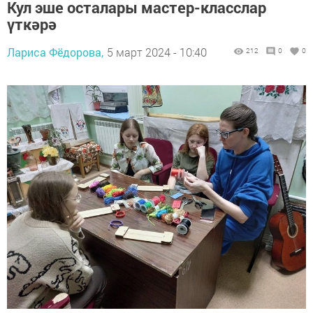
Кул эше осталары мастер-класслар
үткәрә
Лариса Фёдорова,
5 март 2024 - 10:40
212
0
0