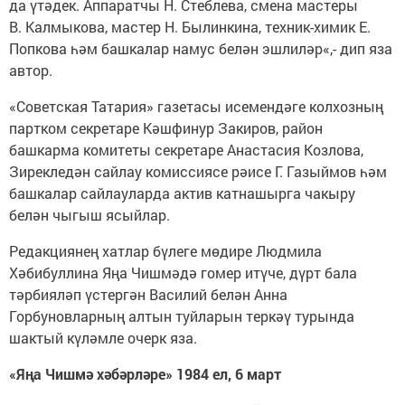
да үтәдек. Аппаратчы Н. Стеблева, смена мастеры
В. Калмыкова, мастер Н. Былинкина, техник-химик Е.
Попкова һәм башкалар намус белән эшлиләр«,- дип яза
автор.
«Советская Татария» газетасы исемендәге колхозның
партком секретаре Кәшфинур Закиров, район
башкарма комитеты секретаре Анастасия Козлова,
Зирекледән сайлау комиссиясе рәисе Г. Газыймов һәм
башкалар сайлауларда актив катнашырга чакыру
белән чыгыш ясыйлар.
Редакциянең хатлар бүлеге мөдире Людмила
Хәбибуллина Яңа Чишмәдә гомер итүче, дүрт бала
тәрбияләп үстергән Василий белән Анна
Горбуновларның алтын туйларын теркәү турында
шактый күләмле очерк яза.
«Яңа Чишмә хәбәрләре» 1984 ел, 6 март