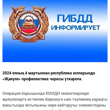
2024 елның 4 мартыннан республика юлларында
«Җәяүле» профилактика чарасы үткәрелә.
Операция барышында ЮХИДИ хезмәткәрләре
җәяүлеләргә өстенлек бирмәүгә һәм тәүлекнең караңгы
вакытында яктылыкны кире кайтаручы элементларны