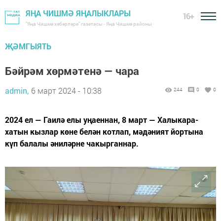
ЯҢА ЧИШМӘ ЯҢАЛЫКЛАРЫ
16+
"Яңа Чишмә хәбәрләре" газетасы - Яңа Чишмә районы
ҖӘМГЫЯТЬ
Бәйрәм хөрмәтенә — чара
admin,
6 март 2024 - 10:38
244
0
0
2024 ел — Гаилә елы уңаеннан, 8 март — Халыкара-
хатын кызлар көне белән котлап, мәдәният йортына
күп балалы әниләрне чакырганнар.