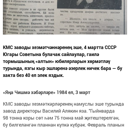
КМС заводы хезмәтчәннәренең эше, 4 мартта СССР
Югары Советына булачак сайлаулар, гаилә
тормышының «алтын» юбилярларын хөрмәтләү
турында, язгы кыр эшләренә әзерлек ничек бара — бу
хакта без 40 ел элек яздык.
«Яңа Чишмә хәбәрләре» 1984 ел, 3 март
КМС заводы хезмәткәрләренең намуслы эше турында
завод директоры Василий Алякин яза. "Гыйнварда
98 тонна коры сөт һәм 75 тонна май җитештерелгән,
бу билгеләнгән планнан күпкә күбрәк. Февраль планын