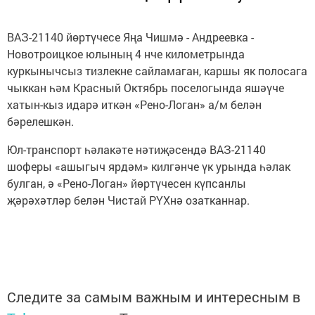
ВАЗ-21140 йөртүчесе Яңа Чишмә - Андреевка -
Новотроицкое юлының 4 нче километрында
куркынычсыз тизлекне сайламаган, каршы як полосага
чыккан һәм Красный Октябрь поселогында яшәүче
хатын-кыз идарә иткән «Рено-Логан» а/м белән
бәрелешкән.
Юл-транспорт һәлакәте нәтиҗәсендә ВАЗ-21140
шоферы «ашыгыч ярдәм» килгәнче үк урында һәлак
булган, ә «Рено-Логан» йөртүчесен күпсанлы
җәрәхәтләр белән Чистай РҮХнә озатканнар.
Следите за самым важным и интересным в