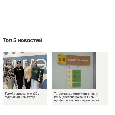
Топ 5 новостей
Герой гаиләсе: мәхәббәт,
Татарстанда миллионга якын
тугрылык һәм хәтер
кеше диспансеризация һәм
профилактик тикшеренү узган