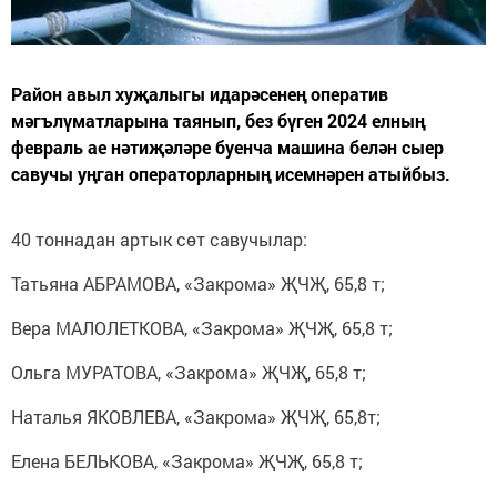
Район авыл хуҗалыгы идарәсенең оператив
мәгълүматларына таянып, без бүген 2024 елның
февраль ае нәтиҗәләре буенча машина белән сыер
савучы уңган операторларның исемнәрен атыйбыз.
40 тоннадан артык сөт савучылар:
Татьяна АБРАМОВА, «Закрома» ҖЧҖ, 65,8 т;
Вера МАЛОЛЕТКОВА, «Закрома» ҖЧҖ, 65,8 т;
Ольга МУРАТОВА, «Закрома» ҖЧҖ, 65,8 т;
Наталья ЯКОВЛЕВА, «Закрома» ҖЧҖ, 65,8т;
Елена БЕЛЬКОВА, «Закрома» ҖЧҖ, 65,8 т;