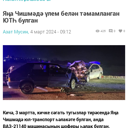
Яңа Чишмәдә үлем белән тәмамланган
ЮТҺ булган
Азат Мусин,
4 март 2024 - 09:12
425
0
0
Кичә, 3 мартта, кичке сәгать тугызлар тирәсендә Яңа
Чишмәдә юл-транспорт һәлакәте булган, анда
ВАЗ-21140 машинасының шоферы һәлак булган.