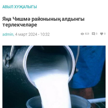
АВЫЛ ХУҖАЛЫГЫ
Яңа Чишмә районының алдынгы
терлекчеләре
admin,
4 март 2024 - 10:32
323
0
0