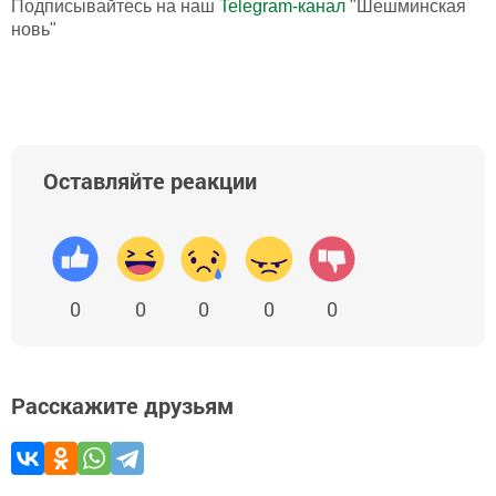
Подписывайтесь на наш
Telegram-канал
"Шешминская
новь"
Оставляйте реакции
0
0
0
0
0
Расскажите друзьям