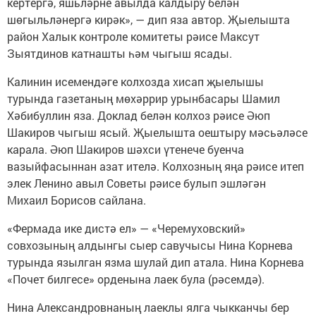
кертергә, яшьләрне авылда калдыру белән
шөгыльләнергә кирәк», — дип яза автор. Җыелышта
район Халык контроле комитеты рәисе Максут
Зыятдинов катнашты һәм чыгыш ясады.
Калинин исемендәге колхозда хисап җыелышы
турында газетаның мөхәррир урынбасары Шамил
Хәбибуллин яза. Доклад белән колхоз рәисе Әюп
Шакиров чыгыш ясый. Җыелышта оештыру мәсьәләсе
карала. Әюп Шакиров шәхси үтенече буенча
вазыйфасыннан азат ителә. Колхозның яңа рәисе итеп
элек Ленино авыл Советы рәисе булып эшләгән
Михаил Борисов сайлана.
«Фермада ике дистә ел» — «Черемуховский»
совхозының алдынгы сыер савучысы Нина Корнева
турында язылган язма шулай дип атала. Нина Корнева
«Почет билгесе» орденына лаек була (рәсемдә).
Нина Александровнаның лаеклы ялга чыкканчы бер