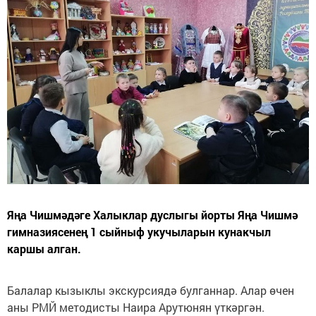
Яңа Чишмәдәге Халыклар дуслыгы йорты Яңа Чишмә
гимназиясенең 1 сыйныф укучыларын кунакчыл
каршы алган.
Балалар кызыклы экскурсиядә булганнар. Алар өчен
аны РМЙ методисты Наира Арутюнян үткәргән.