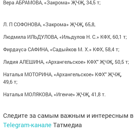
Вера АБРАМОВА, «Закрома» ҖЧҖ, 34,5 т;
Л. П СОФОНОВА, «Закрома» ҖЧҖ, 65,8,
Людмила ИЛЬДУЛОВА, «Ильдулов Н. С.» КФХ, 60,1 т;
Фирдәүсә САФИНА, «Садыйков М. Х.» КФХ, 58,4 т;
Лидия АЛЕШИНА, «Архангельское» КФХ" ҖЧҖ, 50,5 т;
Наталья МОТОРИНА, «Архангельское» КФХ" ҖЧҖ,
49,6 т;
Наталья МОЛЯКОВА, «Игенче» ҖЧҖ, 41,8 т.
Следите за самым важным и интересным в
Telegram-канале
Татмедиа