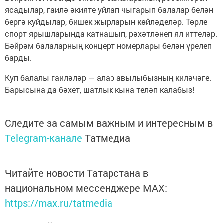
ясадылар, гаилә әкияте уйлап чыгарып балалар белән
бергә куйдылар, бишек жырларын көйләделәр. Төрле
спорт ярышларында катнашып, рәхәтләнеп ял иттеләр.
Бәйрәм балаларның концерт номерлары белән үрелеп
барды.
Куп балалы гаиләләр — алар авылыбызның киләчәге.
Барысына да бәхет, шатлык кына теләп калабыз!
Следите за самым важным и интересным в
Telegram-канале
Татмедиа
Читайте новости Татарстана в
национальном мессенджере MАХ:
https://max.ru/tatmedia