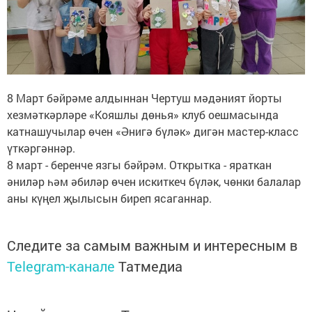
8 Март бәйрәме алдыннан Чертуш мәдәният йорты
хезмәткәрләре «Кояшлы дөнья» клуб оешмасында
катнашучылар өчен «Әнигә бүләк» дигән мастер-класс
үткәргәннәр.
8 март - беренче язгы бәйрәм. Открытка - яраткан
әниләр һәм әбиләр өчен искиткеч бүләк, чөнки балалар
аны күңел җылысын биреп ясаганнар.
Следите за самым важным и интересным в
Telegram-канале
Татмедиа