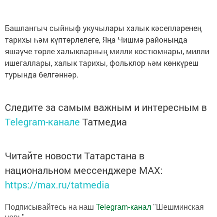
Башлангыч сыйныф укучылары халык кәсепләренең
тарихы һәм күптөрлелеге, Яңа Чишмә районында
яшәүче төрле халыкларның милли костюмнары, милли
ишегаллары, халык тарихы, фольклор һәм көнкүреш
турында белгәннәр.
Следите за самым важным и интересным в
Telegram-канале
Татмедиа
Читайте новости Татарстана в
национальном мессенджере MАХ:
https://max.ru/tatmedia
Подписывайтесь на наш
Telegram-канал
"Шешминская