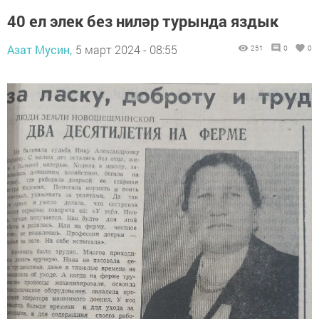
40 ел элек без ниләр турында яздык
Азат Мусин,
5 март 2024 - 08:55
251
0
0