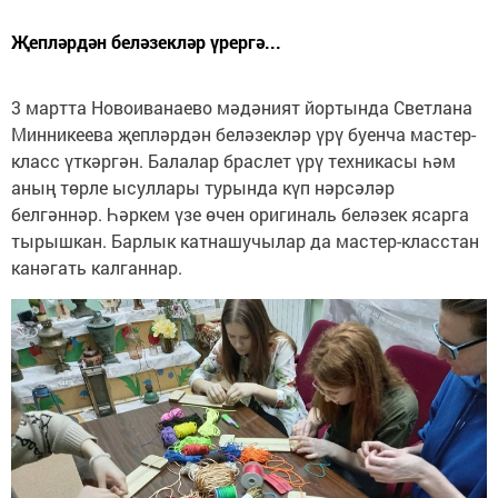
Җепләрдән беләзекләр үрергә...
3 мартта Новоиванаево мәдәният йортында Светлана
Минникеева җепләрдән беләзекләр үрү буенча мастер-
класс үткәргән. Балалар браслет үрү техникасы һәм
аның төрле ысуллары турында күп нәрсәләр
белгәннәр. Һәркем үзе өчен оригиналь беләзек ясарга
тырышкан. Барлык катнашучылар да мастер-класстан
канәгать калганнар.