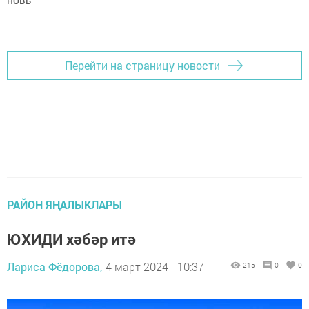
новь"
Перейти на страницу новости
РАЙОН ЯҢАЛЫКЛАРЫ
ЮХИДИ хәбәр итә
Лариса Фёдорова,
4 март 2024 - 10:37
215
0
0