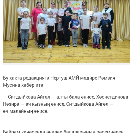
Бу хакта редакциягә Чертуш АМЙ мөдире Рәмзия
Мусина хәбәр итә.
— Ситдыйкова Айгөл — алты бала әнисе, Хөснетдинова
Нәзирә — өч кызның әнисе, Ситдыйкова Айгөл —
өч малайның әнисе.
Бәйрәм кичәсендә әниләр балаларының рәсемнәрен