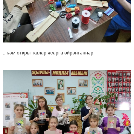
...һәм открыткалар ясарга өйрәнгәннәр