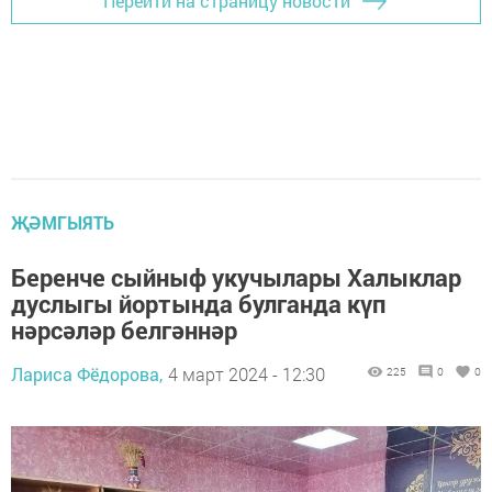
Перейти на страницу новости
ҖӘМГЫЯТЬ
Беренче сыйныф укучылары Халыклар
дуслыгы йортында булганда күп
нәрсәләр белгәннәр
Лариса Фёдорова,
4 март 2024 - 12:30
225
0
0