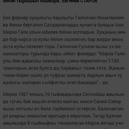
бе­лән ты­ры­шып баш­ка­ра. Ев­ге­ний СТА­РОВ
Без фер­мер ху­
а­лы­гы баш­лы­гы Г
л­ч
­ч
к
х­м
т­в
­ли­е­
җ
ө
ә
ә
Ә
ә
ә
ва бе­л
н бер­г
­л
п Сат­да­ров­лар­да ку­нак­та бул­дык
м
ә
ә
ә
һә
Мир­за Га­ли улын юби­лее бе­л
н кот­ла­дык. Ху­
а­ны
ен­
ә
җ
ң
ө
д
бар н
р­с
з ку­лы бе­л
н эш­л
н­г
н, бар
ир­д
аны
ә
ә
ә
ү
ә
ә
ә
җ
ә
ң
ос­та ку­лы си­зе­леп то­ра. Г
л­ч
­ч
к Гус­ма­н кызы
з ме­
ө
ә
ә
ү
ха­ни­за­то­ры ту­рын­да ба­ры
й­б
т фи­кер­д
: "Мир­за Га­ли­
ә
ә
ә
улы бик
а­вап­лы хез­м
т­к
р,
зе­н
бер­ке­тел­г
н Т-150
җ
ә
ә
ү
ә
ә
трак­то­рын, ис­ке бул­са да,
р­ва­кыт т
­зек то­та.
а­нын-
һә
ө
Җ
т
­нен би­реп эш­ли, ул туф­рак эш­к
р­т
, бар­лык авыл ху­
ә
ә
ә
а­лы­гы эш­л
­рен сый­фат­лы итеп баш­ка­ра", - ди.
җ
ә
Мир­за 1957 ел­ны
16 гыйн­ва­рын­да С
л­ч
­баш авы­лын­
ң
ө
ә
да ту­ган, бик яшь­ли
ти­сез кал­ган,
ни­се Са­ния Са­бир
ә
ә
кы­зы ял­гы­зы
ч ба­ла т
р­би­я­л
п
с­тер­г
н. Ба­ла­чак­тан
ө
ә
ә
ү
ә
ул алар­ны хез­м
т­не яра­тыр­га
й­р
т­к
н. Та­тар Бул­чие
ә
ө
ә
ә
авы­лын­да 8 сый­ныф­ны т
­мам­ла­ган Мир­за Ак­таш учи­
ә