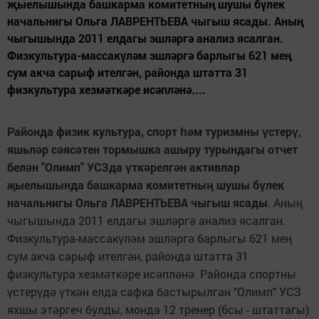
җыелышында башкарма комитетның шушы бүлек
начальнигы Ольга ЛАВРЕНТЬЕВА чыгыш ясады. Аның
чыгышында 2011 елдагы эшләргә анализ ясалган.
Физкультура-массакүләм эшләргә барлыгы 621 мең
сум акча сарыф ителгән, районда штатта 31
физкультура хезмәткәре исәпләнә....
Районда физик культура, спорт
м туризмны
стер
,
һә
ү
ү
яшьл
р с
яс
тен тормышка ашыру турындагы отчет
ә
ә
ә
бел
н "Олимп" УСЗда
тк
релг
н активлар
ә
ү
ә
ә
ыелышында башкарма комитетны
шушы б
лек
җ
ң
ү
начальнигы
Ольга ЛАВРЕНТЬЕВА чыгыш ясады
. Аны
ң
чыгышында 2011 елдагы эшл
рг
анализ ясалган.
ә
ә
Физкультура-массак
л
м эшл
рг
барлыгы 621 ме
ү
ә
ә
ә
ң
сум акча сарыф ителг
н, районда штатта 31
ә
физкультура хезм
тк
ре ис
пл
н
. Районда спортны
ә
ә
ә
ә
ә
стер
д
тк
н елда сафка бастырылган "Олимп" УСЗ
ү
ү
ә
ү
ә
яхшы эт
ргеч булды, монда 12 тренер (6сы - штаттагы)
ә