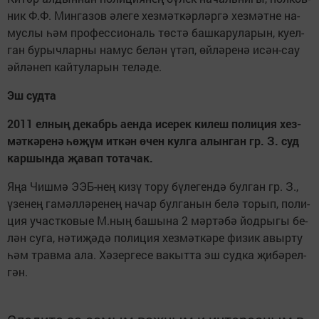
ник Ф.Ф. Мин­га­зов әле­ге хез­мәт­кәр­ләр­гә хез­мәт­не на­
мус­лы һәм про­фес­си­о­наль төс­тә баш­ка­ру­ла­рын, ку­ел­
ган бу­рыч­лар­ны на­мус бе­лән үтәп, өй­лә­ре­нә исән-сау
әй­лә­неп кай­ту­ла­рын те­лә­де.
Эш суд­та
2011 ел­ны
ң
де­кабрь аен­да исе­рек ки­леш по­ли­ция хез­
м
ә
т­к
ә
­ре­н
ә
һө
җү
м ит­к
ә
н
ө
чен кул­га алын­ган гр. З. суд
кар­шын­да
җ
а­вап то­та­чак.
Яңа Чиш­мә ЭЭБ-нең ки­зү то­ру бү­ле­ген­дә бул­ган гр. З.,
үзе­нең га­мәл­лә­ре­нең на­чар бул­га­нын бе­лә то­рып, по­ли­
ция участ­ко­вые М.ның ба­шы­на 2 мәр­тә­бә йод­ры­гы бе­
лән су­га, нә­ти­җә­дә по­ли­ция хез­мәт­кә­ре фи­зик авыр­ту
һәм трав­ма ала. Хә­зер­ге­се ва­кыт­та эш суд­ка җи­бә­рел­
гән.