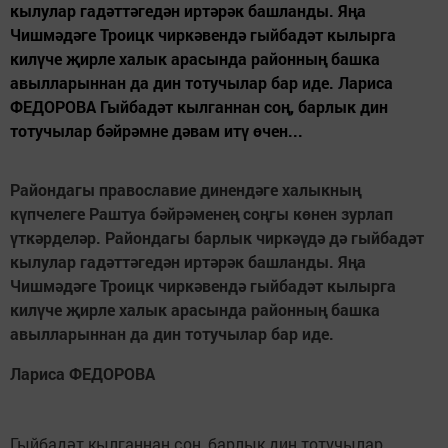
кылулар гадәттәгедән иртәрәк башланды. Яңа
Чишмәдәге Троицк чиркәвендә гыйбадәт кылырга
килүче җирле халык арасында районның башка
авылларыннан да дин тотучылар бар иде. Лариса
ФЕДОРОВА Гыйбадәт кылганнан соң, барлык дин
тотучылар бәйрәмне дәвам итү өчен...
Райондагы православие диненд
ә
ге халыкны
ң
к
ү
пчелеге Раштуа б
ә
йр
ә
мене
ң
со
ң
гы к
ө
нен зурлап
ү
тк
ә
рдел
ә
р. Райондагы барлык чирк
әү
д
ә
д
ә
гыйбад
ә
т
кылулар гад
ә
тт
ә
гед
ә
н ирт
ә
р
ә
к башланды. Я
ң
а
Чишм
ә
д
ә
ге Троицк чирк
ә
венд
ә
гыйбад
ә
т кылырга
кил
ү
че
җ
ирле халык арасында районны
ң
башка
авылларыннан да дин тотучылар бар иде.
Лариса ФЕДОРОВА
Гыйбадәт кылганнан соң, барлык дин тотучылар