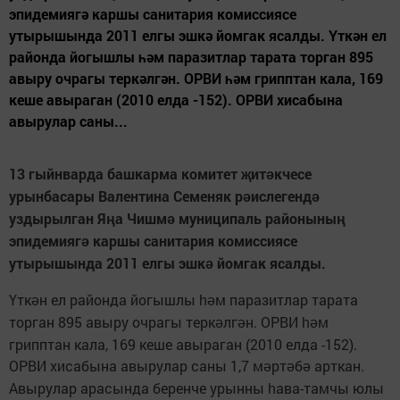
эпидемиягә каршы санитария комиссиясе
утырышында 2011 елгы эшкә йомгак ясалды. Үткән ел
районда йогышлы һәм паразитлар тарата торган 895
авыру очрагы теркәлгән. ОРВИ һәм грипптан кала, 169
кеше авыраган (2010 елда -152). ОРВИ хисабына
авырулар саны...
13 гыйнварда башкарма комитет
ит
кчесе
җ
ә
урынбасары Валентина Семеняк р
ислегенд
ә
ә
уздырылган Я
а Чишм
муниципаль районыны
ң
ә
ң
эпидемияг
каршы
санитария комиссиясе
ә
утырышында 2011 елгы эшк
йомгак ясалды.
ә
тк
н ел районда йогышлы
м паразитлар тарата
Ү
ә
һә
торган 895 авыру очрагы терк
лг
н. ОРВИ
м
ә
ә
һә
грипптан кала, 169 кеше авыраган (2010 елда
-152).
ОРВИ хисабына авырулар саны 1,7 м
рт
б
арткан.
ә
ә
ә
Авырулар арасында беренче урынны
ава-тамчы юлы
һ