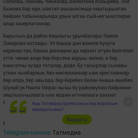
Попкова, Любовь Чибизова, Валентина Козырева, Зоя
Быкова бар иде, мәктәп ашханәсендә оештырылган
бәйрәм табыннарында урын алган сый-нигъмәтләрне
алар хәзерләгәннәр.
Барысын да район башлыгы урынбасары Наилә
Закирова котлады. Ул башка дин вәкиле булуга
карамастан, башка диннәрне дә хөрмәт итүен билгеләп
үтте, чөнки алар бер-берсенә каршы килми, ә бер
максатны күздә тоталар, диде. Бу гасырлар сынавы
үткән чынбарлык, без мөселманнар һәм христианнар
бер илдә, бер авылда, бер-беребез белән янәшә яшибез.
Шулай ук Наилә Мирас кызы бу районкүләм бәйрәмне
оештыручыларга һәм ярдәм итүчеләргә рәхмәт
белдерде.
Яшь Татмедиа проектының яңа видеосын
карадыгызмы?
Карарга
Следите за самым важным и интересным в
Telegram-канале
Татмедиа