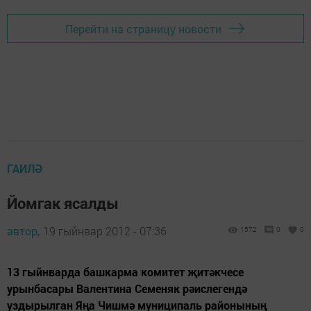
Перейти на страницу новости
ГАИЛӘ
Йомгак ясалды
автор,
19 гыйнвар 2012 - 07:36
1572
0
0
13 гыйнварда башкарма комитет җитәкчесе
урынбасары Валентина Семеняк рәислегендә
уздырылган Яңа Чишмә муниципаль районының