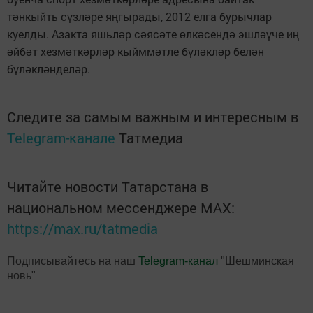
т
нкыйть с
зл
ре я
гырады, 2012 елга бурычлар
ә
ү
ә
ң
куелды. Азакта яшьл
р с
яс
те
лк
сенд
эшл
че и
ә
ә
ә
ө
ә
ә
әү
ң
йб
т хезм
тк
рл
р кыймм
тле б
л
кл
р бел
н
ә
ә
ә
ә
ә
ә
ү
ә
ә
ә
б
л
кл
ндел
р.
ү
ә
ә
ә
Следите за самым важным и интересным в
Telegram-канале
Татмедиа
Читайте новости Татарстана в
национальном мессенджере MАХ:
https://max.ru/tatmedia
Подписывайтесь на наш
Telegram-канал
"Шешминская
новь"