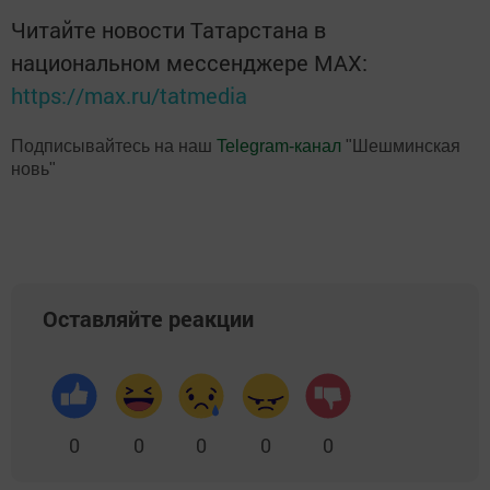
Читайте новости Татарстана в
национальном мессенджере MАХ:
https://max.ru/tatmedia
Подписывайтесь на наш
Telegram-канал
"Шешминская
новь"
Оставляйте реакции
0
0
0
0
0