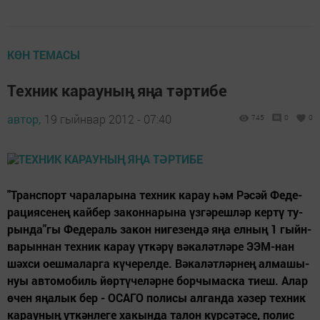
КӨН ТЕМАСЫ
Техник карауның яңа тәртибе
автор,
19 гыйнвар 2012 - 07:40
745
0
0
"Т­ранс­порт ча­ра­ла­ры­на тех­ник ка­рау һәм Рә­сәй Фе­де­
ра­ци­я­се­нең кай­бер за­кон­на­ры­на үз­гә­реш­ләр кер­тү ту­
рын­да"­гы Фе­де­раль за­кон ни­ге­зен­дә яңа ел­ның 1 гыйн­
ва­рын­нан тех­ник ка­рау үт­кә­рү вә­ка­ләт­лә­ре ЭЭМ-нан
шәх­си оеш­ма­лар­га кү­че­рел­де. Вә­ка­ләт­ләр­нең ал­ма­шы­
нуы ав­то­мо­биль йөр­тү­че­ләр­не бор­чы­мас­ка ти­еш. Алар
өчен яңа­лык бер - ОСА­ГО по­ли­сы ал­ган­да хә­зер тех­ник
ка­рау­ның үт­кәнле­ге ха­кын­да та­лон күр­сә­тә­се, по­лис