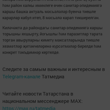
м район халкы иминлеге
чен санитар-эпидемияг
һә
ө
ә
каршы башка актуаль м
сь
л
л
р буенча тиешле
ә
ә
ә
ә
карарлар кабул итеп, 8 м
сь
л
карап тикшерелг
н.
ә
ә
ә
ә
Кил
ч
кт
д
райондагы санитар-эпидемияг
каршы
ә
ә
ә
ә
ә
торышны яхшырту, йогышлы
м паразитлар тарата
һә
торган авыруларны кимет
максатларында тиешле
ү
хезм
тл
р
ит
кчел
рен
к
рс
тм
л
р бирелде
м
ә
ә
җ
ә
ә
ә
ү
ә
ә
ә
һә
конкрет т
къдимн
р кертелде.
ә
ә
Следите за самым важным и интересным в
Telegram-канале
Татмедиа
Читайте новости Татарстана в
национальном мессенджере MАХ:
https://max.ru/tatmedia