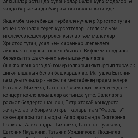
алкышлар астында сувенирлар белән бүләкләделәр. Ә
залда барысын да бәйрәм тантанасы көтә иде.
Якшәмбе мәктәбендә тәрбияләнүчеләр Христос туган
көнен сәхнәләштереп күрсәттеләр. Игелекле һәм
игелексез кешеләр ролен кызлар һәм малайлар
Христос тугач, усал һәм сараннар игелеклегә
әйләнәчәк, шушы төнне кабынган Вифлеем йолдызы
бервакытта да сүнмәс һәм ышанучыларга
(шикләнгәннәргә дә) гомер юлларын яктыртып торачак
дигән ышаныч белән башкардылар. Матушка Евгения
һәм укытучылар - мәхәллә мәктәбенең ярдәмчеләре
Наталья Михеева, Татьяна Лосева җитәкчелегендәге
концерт көчле алкышлар астында үтте. Балаларга
рәхмәт белдергәннән соң, Петр атакай конкурста
җиңүчеләргә бәйрәм открыткалары һәм "Фәрештә"
сувенирлары тапшырды. Алар арасында Екатерина
Попкова, Александра Лихачева, Татьяна Пузикова,
Евгения Якушкина, Татьяна Урядникова, Людмила