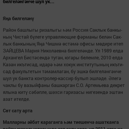
бил­ге­лән­гән­че шул ук...
Яңа бил­ге­лә­нү
Ра­йон баш­лы­гы ри­за­лы­гы һәм Рос­сия Сак­лык бан­кы­
ның Чис­тай бү­ле­ге уп­рав­ля­ю­щие фәр­ма­ны бе­лән Сак­
лык бан­кы­ның Яңа Чиш­мә өс­тә­мә офи­сы мө­ди­ре итеп
ЗАЙ­ЦЕ­ВА Ма­рия Ни­ко­ла­ев­на бил­ге­лән­де. Ул 1989 ел­да
Ар­хан­гел Бис­тә­сен­дә ту­ган, юга­ры бе­лем­ле, 2010 ел­да
Ка­зан икъ­ти­сад, ида­рә һәм хо­кук инс­ти­ту­ты­ның икъ­ти­
сад фа­куль­те­тын тә­мам­ла­ган, бу эш­кә бил­ге­лән­гән­че
шул ук банк­та конт­ро­лер-кас­сир бу­лып эш­лә­де. Әле­гә
чак­лы бу ва­зый­фа­ны баш­кар­ган С.О. Ар­темь­е­ва дек­рет
ялы­на ки­тү сә­бәп­ле, шәх­си га­ри­за­сы ни­ге­зен­дә эш­тән
азат ител­де.
Сөт са­ту ар­та
Мал­лар­ны
ә
й­б
ә
т ка­ра­ган­га
һә
м ти­е­шен­ч
ә
ашат­кан­га
ра­йон ху­
җ
а­лык­ла­рын­да с
ө
т са­ту ар­та, ул 2011 ел­га ка­