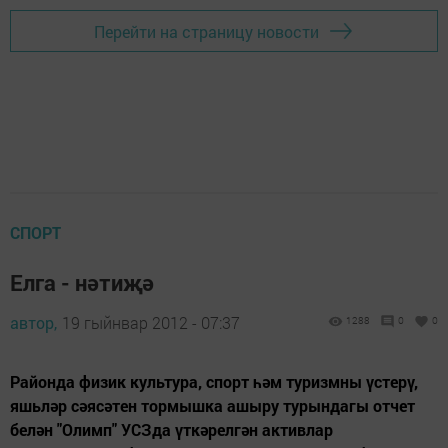
Перейти на страницу новости
СПОРТ
Елга - нәтиҗә
автор,
19 гыйнвар 2012 - 07:37
1288
0
0
Районда физик культура, спорт һәм туризмны үстерү,
яшьләр сәясәтен тормышка ашыру турындагы отчет
белән "Олимп" УСЗда үткәрелгән активлар