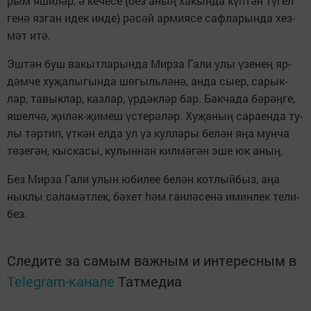
рым яши­л
р,
ке­че­се (без аны
ха­кын­да к
п­т
н т
­гел
ә
ә
ң
ү
ә
ү
ге­н
яз­ган идек ин­де) р
­с
й ар­ми­я­се саф­ла­рын­да хез­
ә
ә
ә
м
т ит
.
ә
ә
Эш­т
н буш ва­кыт­ла­рын­да Мир­за Гали улы
зе­не
яр­
ә
ү
ң
д
м­че ху­
а­лы­гын­да ш
­гыль­л
­н
, ан­да сы­ер, са­рык­
ә
җ
ө
ә
ә
лар, та­вык­лар, каз­лар,
р­д
к­л
р бар. Бак­ча­да б
­р
­ге,
ү
ә
ә
ә
әң
яшел­ч
,
и­л
к-
и­меш
с­те­р
­л
р. Ху­
а­ны
са­ра­ен­да ту­
ә
җ
ә
җ
ү
ә
ә
җ
ң
лы т
р­тип,
т­к
н ел­да ул
з кул­ла­ры бе­л
н я
а мун­ча
ә
ү
ә
ү
ә
ң
т
­зе­г
н, кыс­ка­сы, ку­лын­нан кил­м
­г
н эше юк аны
.
ө
ә
ә
ә
ң
Без Мир­за Га­ли улын юби­лее бе­л
н кот­лый­быз, а
а
ә
ң
нык­лы с
­ла­м
т­лек, б
­хет
м га­и­л
­се­н
имин­лек те­ли­
ә
ә
ә
һә
ә
ә
без.
Следите за самым важным и интересным в
Telegram-канале
Татмедиа