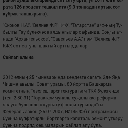
ра­та 126 про­цент т
ә
ш­кил ит
ә
(9,3 тон­на­дан ар­тык с
ө
т
к
ү
б­р
ә
к тап­шы­ры­ла).
"С­ко­ков Н.А.", "Вә­ли­ев Ф.Р." КФХ, "Та­тарс­тан" а/ф-ның Ту­
был­гы Тау бү­лек­чә­се ал­дын­гы­лар са­фын­да. Соң­гы ат­
на­да "Ар­хан­гельс­ко­е", "Са­вель­ев А.А." һәм "Вә­ли­ев Ф.Р."
КФХ сөт са­ту­ны шак­тый арт­тыр­ды­лар.
Сайлап алына
2012 елның 25 гыйнварында көндезге сәгать 2дә Яңа
Чишмә авылы, Совет урамы, 80 йортта Башкарма
комитетның Төзелеш, архитектура һәм ТКХ бүлегендә
(тел. 2-30-31) "Торак-коммуналь хуҗалыкка реформа
ясауга булышлык күрсәтү фонды турында"гы
Федераль закон (25.07.2007, №185-ФЗ) программасы
буенча күпфатирлы йортларга капиталь ремонт үткәрү
буенча подряд оешмаларын сайлап алу була.