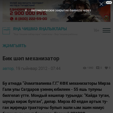
3
Автоматическое закрытие баннера через
ЯҢА ЧИШМӘ ЯҢАЛЫКЛАРЫ
16+
"Яңа Чишмә хәбәрләре" газетасы - Яңа Чишмә районы
ҖӘМГЫЯТЬ
Бик шәп механизатор
автор,
19 гыйнвар 2012 - 07:44
1360
0
0
Бу ат­на­да "Әх­мәт­вә­ли­е­ва Г.Г." КФХ ме­ха­ни­за­то­ры Мир­за
Га­ли улы Сат­да­ров үзе­нең юби­ле­ен - 55 яшь ту­лу­ны
бил­ге­ләп үт­те. Мон­дый ке­ше­ләр ту­рын­да: "Кай­да ту­ган,
шун­да ки­рәк бул­ган", ди­ләр. Мир­за 40 ел­дан ар­тык ту­
ган җи­рен­дә трак­тор­чы бу­лып эш­ли һәм эшен на­мус