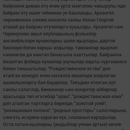
бәйрәмне дәвам итү өчен урта мәктәпкә чакырулы иде:
бәйрәм итү ишек төбеннән үк башланды, Архангел
чиркәвеннән үзенең мәхәллә халкы белән Георгий
атакай да бәйрәм итүчеләргә кушылды. Архангел һәм
Черемухово авыл клубларының фольклор
ансамбльләре кунакларны шаян җырлары, дәртле
биюләре белән каршы алдылар, такмаклар җырлап
һәммәсен дә мәктәп бинасына озаттылар. Бәйрәмчә
бизәлгән фойеда кунаклар укучылар иҗаты күргәзмәсе
белән таныштылар, "Рождественские яства" дип
аталган конкурс өчен мәхәллә кешеләре әзерләгән
ашамлыкларга бәя бирделәр. Тәкъдим ителгән күп
санлы салатлар, бөккәннәр һәм кондитер әйберләр
арасында төп игътибар "храм", "рождественская елка"
дип аталган тортларга бирелде, "золотой улей",
"ромашковая поляна", "родные просторы" салатларына,
сәнгать әсәренә караган күк, сокланып карадылар.
Оста хатын-кызларны (андыйлар уннан артык) көчле