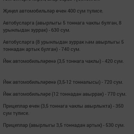
Җи­ңел ав­то­мо­биль­ләр өчен 400 сум тү­ли­се.
Ав­то­бус­лар­га (авыр­лы­гы 5 тон­на­га чак­лы бул­ган, 8
урын­лы­дан зур­рак) - 630 сум.
Ав­то­бус­лар­га (8 урын­лы­дан зур­рак һәм авыр­лы­гы 5
тон­на­дан ар­тык бул­ган) - 740 сум.
Йөк ав­то­мо­биль­лә­ре­нә (3,5 тон­на­га чак­лы) - 420 сум.
Йөк ав­то­мо­биль­лә­ре­нә (3,5-12 тон­на­лы­сы) - 720 сум.
Йөк ав­то­мо­биль­лә­ре (12 тон­на­дан авыр­рак) - 770 сум.
При­цеп­лар өчен (3,5 тон­на­га чак­лы авыр­лык­та) - 350
сум тү­ли­се.
При­цеп­лар (авыр­лы­гы 3,5 тон­на­дан ар­тык) - 530 сум.