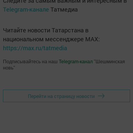
Следите за самым важным и интересным в
Telegram-канале
Татмедиа
Читайте новости Татарстана в
национальном мессенджере MАХ:
https://max.ru/tatmedia
Подписывайтесь на наш
Telegram-канал
"Шешминская
новь"
Перейти на страницу новости