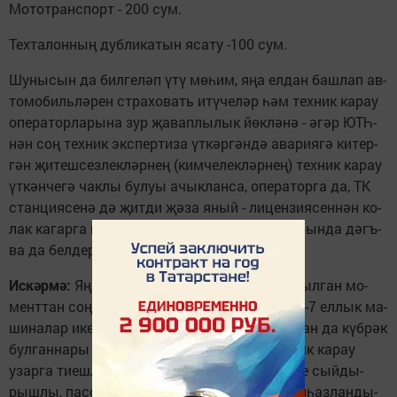
Мо­тот­ранс­порт - 200 сум.
Тех­та­лон­ның дуб­ли­ка­тын яса­ту -100 сум.
Шу­ны­сын да бил­ге­ләп үтү мө­һим, яңа ел­дан баш­лап ав­
то­мо­биль­лә­рен ст­ра­хо­вать итү­че­ләр һәм тех­ник ка­рау
опе­ра­тор­ла­ры­на зур җа­вап­лы­лык йөк­лә­нә - әгәр ЮТҺ-
нән соң тех­ник экс­пер­ти­за үт­кәр­гән­дә ава­ри­я­гә ки­тер­
гән җи­теш­сез­лек­ләр­нең (ким­че­лек­ләр­нең) тех­ник ка­рау
үт­кән­че­гә чак­лы бу­луы ачык­лан­са, опе­ра­тор­га да, ТК
стан­ци­я­се­нә дә җит­ди җә­за яный - ли­цен­зи­я­сен­нән ко­
лак ка­гар­га һәм кил­гән зы­ян­ны кап­ла­ту ту­рын­да дәгъ­
ва да бел­де­ре­лер­гә мөм­кин.
Ис­к
әр­м
ә:
Яңа ав­то­мо­биль­ләр эш­ләп чы­га­рыл­ган мо­
мент­тан соң өч ел­га ТК узу­дан азат ите­лә. 3-7 ел­лык ма­
ши­на­лар ике ел­га бер тап­кыр, ә ел­ла­ры ан­нан да күб­рәк
бул­ган­на­ры ел­га бер тап­кыр мәҗ­бү­ри тех­ник ка­рау
узар­га ти­еш­ләр. 8 һәм ан­нан да күб­рәк ке­ше сый­ды­
рыш­лы, пас­са­жир­лар йөр­тү өчен яңа­дан җи­һаз­лан­ды­