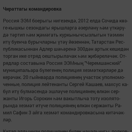
Чи­рат­та­гы ко­ман­ди­ров­ка
Рос­сия ЭЭМ бо­е­ры­гы ни­ге­зен­дә, 2012 ел­да Со­чи­да көз­
ге-кыш­кы се­зон­да­гы ярыш­лар­га әзер­лә­нү һәм үт­кә­рү­
дә тәр­тип һәм җә­мә­гать кур­кы­ныч­сыз­лы­гын тәэ­мин
итү бу­ен­ча бу­рыч­лар­ны үтәү йө­зен­нән, Та­тарс­тан Рес­
пуб­ли­ка­сын­нан Ад­лер шә­һә­ре­нә 300дән ар­тык ке­ше­дән
тор­ган ике от­ряд оеш­ты­ры­ла­чак һәм җи­бә­ре­лә­чәк. От­
ряд­лар сос­та­вы­на Рос­сия ЭЭМ­ның "Че­рем­шанс­кий"
му­ни­ци­паль­а­ра бү­ле­ге­нең по­ли­ция хез­мәт­кәр­лә­ре дә
ке­рә­чәк. 20 гыйн­вар­да по­ли­ци­я­нең учас­ток упол­но­мо­
чен­ные, по­ли­ция лей­те­нан­ты Сер­гей Ка­ша­ев, мах­сус ка­
бул итү бүл­мә­сен­дә эш­ләү­че по­ли­ци­я­нең өл­кән сер­
жанты Игорь Со­ро­кин һәм ва­кыт­лы­ча то­ту изо­ля­то­
рын­да хез­мәт итү­че по­ли­ци­я­нең өл­кән сер­жанты Ра­
мил Са­фин 3 ай­га хез­мәт ко­ман­ди­ров­ка­сы­на ки­тә­чәк­
ләр.
Ки­тәр ал­дын­нан по­ли­ци­я­нең бү­лек на­чаль­ни­гы, пол­ков­