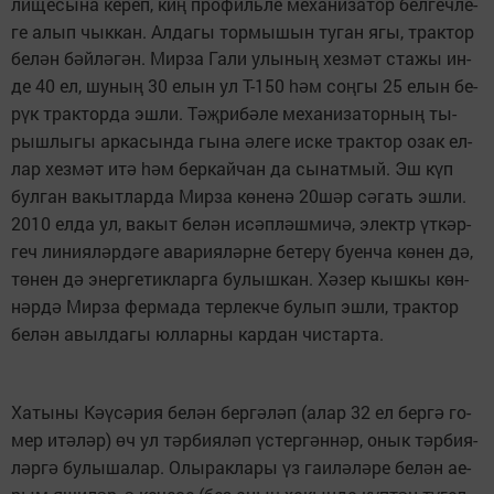
ли­ще­сы­на ке­реп, ки
про­филь­ле ме­ха­ни­за­тор бел­геч­ле­
ң
ге алып чык­кан. Ал­да­гы тор­мы­шын ту­ган ягы, трак­тор
бе­л
н б
й­л
­г
н. Мир­за Га­ли улы­ны
хез­м
т ста­жы ин­
ә
ә
ә
ә
ң
ә
де 40 ел, шу­ны
30 елын ул Т-150
м со
­гы 25 елын бе­
ң
һә
ң
р
к трак­тор­да эш­ли. Т
­ри­б
­ле ме­ха­ни­за­тор­ны
ты­
ү
әҗ
ә
ң
рыш­лы­гы ар­ка­сын­да гы­на
ле­ге ис­ке трак­тор озак ел­
ә
лар хез­м
т ит
м бер­кай­чан да сы­нат­мый. Эш к
п
ә
ә
һә
ү
бул­ган ва­кыт­лар­да Мир­за к
­не­н
20ш
р с
­гать эш­ли.
ө
ә
ә
ә
2010 ел­да ул, ва­кыт бе­л
н ис
п­л
ш­ми­ч
, электр
т­к
р­
ә
ә
ә
ә
ү
ә
геч ли­ни­я­л
р­д
­ге ава­ри­я­л
р­не бе­те­р
бу­ен­ча к
­нен д
,
ә
ә
ә
ү
ө
ә
т
­нен д
энер­ге­тик­лар­га бу­лыш­кан. Х
­зер кыш­кы к
н­
ө
ә
ә
ө
н
р­д
Мир­за фер­ма­да тер­лек­че бу­лып эш­ли, трак­тор
ә
ә
бе­л
н авыл­да­гы юл­лар­ны кар­дан чис­тар­та.
ә
Ха­ты­ны К
­с
­рия бе­л
н бер­г
­л
п (алар 32 ел бер­г
го­
әү
ә
ә
ә
ә
ә
мер ит
­л
р)
ч ул т
р­би­я­л
п
с­тер­г
н­н
р, онык т
р­би­я­
ә
ә
ө
ә
ә
ү
ә
ә
ә
л
р­г
бу­лы­ша­лар. Олы­рак­ла­ры
з га­и­л
­л
­ре бе­л
н ае­
ә
ә
ү
ә
ә
ә