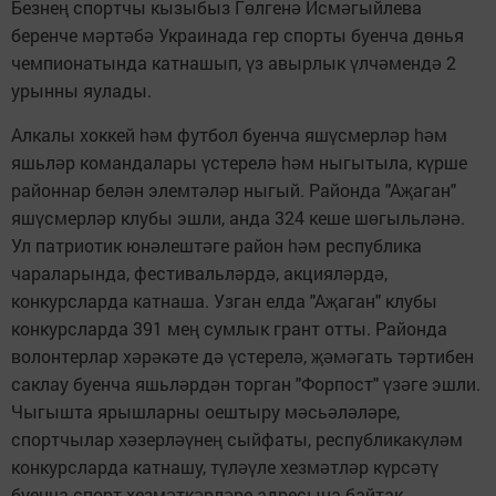
Безне
спортчы кызыбыз Г
лген
Исм
гыйлева
ң
ө
ә
ә
беренче м
рт
б
Украинада гер спорты буенча д
нья
ә
ә
ә
ө
чемпионатында катнашып,
з авырлык
лч
менд
2
ү
ү
ә
ә
урынны яулады.
Алкалы хоккей
м футбол буенча яш
смерл
р
м
һә
ү
ә
һә
яшьл
р командалары
стерел
м ныгытыла, к
рше
ә
ү
ә
һә
ү
районнар бел
н элемт
л
р ныгый. Районда "А
аган"
ә
ә
ә
җ
яш
смерл
р клубы эшли, анда 324 кеше ш
гыльл
н
.
ү
ә
ө
ә
ә
Ул патриотик юн
лешт
ге район
м республика
ә
ә
һә
чараларында, фестивальл
рд
, акциял
рд
,
ә
ә
ә
ә
конкурсларда катнаша. Узган елда "А
аган" клубы
җ
конкурсларда 391 ме
сумлык грант отты. Районда
ң
волонтерлар х
р
к
те д
стерел
,
м
гать т
ртибен
ә
ә
ә
ә
ү
ә
җә
ә
ә
саклау буенча яшьл
рд
н торган "Форпост"
з
ге эшли.
ә
ә
ү
ә
Чыгышта ярышларны оештыру м
сь
л
л
ре,
ә
ә
ә
ә
спортчылар х
зерл
не
сыйфаты, республикак
л
м
ә
әү
ң
ү
ә
конкурсларда катнашу, т
л
ле хезм
тл
р к
рс
т
ү
әү
ә
ә
ү
ә
ү
буенча спорт хезм
тк
рл
ре адресына байтак
ә
ә
ә