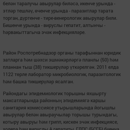
бел
н таралучы авырулар бил
с
, икенче урында -
ә
ә
ә
этл
р тешл
,
ченче урында - паразитлар тарата
ә
әү
ө
торган, д
ртенче - тире-венерологик авырулар били.
ү
Бишенче урында - вируслы гепатит, алтынчы -
рвакыттагыча эч
к инфекциял
ре.
һә
ә
ә
Район Роспотребнадзор органы тарафыннан юридик
затларга
м ш
хси эшм
к
рл
рг
планлы (50)
м
һә
ә
ә
ә
ә
ә
һә
планнан тыш (38) тикшер
л
р
тк
релг
н. 2011 елда
ү
ә
ү
ә
ә
1122 т
рле лаборатор микробиологик, паразитологик
ө
м башка тикшер
л
р ясалган.
һә
ү
ә
Райондагы эпидемиологик торышны яхшырту
максатларында районны
эпидемияг
каршы
ң
ә
санитария комиссиясе утырышларында йогышлы
авырулар бел
н авыраучылар торышы турындагы,
ә
котыру авыруы
м грипп, кискен эч
к инфекциясе,
һә
ә
холера
м вируслы А гепатиты, ГЛПС (БСГБ) буенча
һә