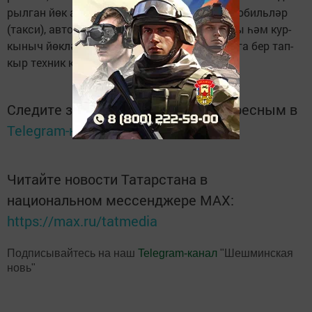
рыл­ган йөк ав­то­ма­ши­на­ла­ры, җи­ңел ав­то­мо­биль­ләр
(так­си), ав­то­бус ке­бек пас­са­жир транс­пор­ты һәм кур­
кы­ныч йөк­ләр та­шу­чы ав­то­мо­би­льләр 6 ай­га бер тап­
кыр тех­ник ка­рау үтәр­гә ти­еш­ләр.
Следите за самым важным и интересным в
Telegram-канале
Татмедиа
Читайте новости Татарстана в
национальном мессенджере MАХ:
https://max.ru/tatmedia
Подписывайтесь на наш
Telegram-канал
"Шешминская
новь"