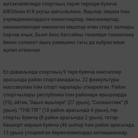
ит
кчелегенд
спортны
т
рле т
рл
ре буенча
җ
ә
ә
ң
ө
ө
ә
БЯСМн
н 418 укучы ш
гыльл
н
. Яшьл
р, оешма
м
ә
ө
ә
ә
ә
һә
учреждениел
рд
ге хезм
тк
рл
р, пенсионерлар,
ә
ә
ә
ә
ә
м
мкинлекл
ре чикл
нг
н кешел
р
чен спорт заллары
ө
ә
ә
ә
ә
ө
рчак ачык. Быел й
з
бассейны т
зелеше т
мамлану
һә
ө
ү
ө
ә
бел
н с
лам
т яш
р
вешен
тагы да к
бр
к кеше
ә
ә
ә
әү
ә
ә
ү
ә
леп ител
ч
к.
җә
ә
ә
Ел д
вамында спортны
9 т
ре буенча м
кт
пл
р
ә
ң
ө
ә
ә
ә
арасында район спартакиадасы, 22 физкультура-
массак
л
м
м спорт чаралары
тк
релг
н. Район
ү
ә
һә
ү
ә
ә
спортчылары республика
м районара ярышларда
һә
(19),
йтик, "Авыл яшьл
ре" (27 урын), "С
лам
тлек" (8
ә
ә
ә
ә
урын), "ТНВ-ТЯГ" (18 район арасында 4 урын), гер
спорты буенча (8 район арасында 2 урын), татар-
башкорт к
р
ше буенча (46 ш
р
м район арасында
ө
ә
әһә
һә
13 урын)
тк
релг
н беренчелекл
рд
катнашканнар.
ү
ә
ә
ә
ә