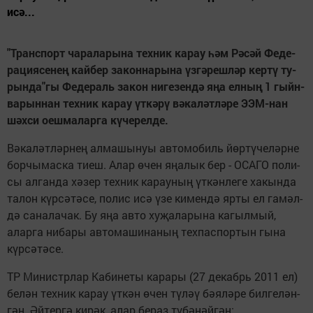
исә...
"Т­ранс­порт ча­ра­ла­ры­на тех­ник ка­рау
һә
м Р
ә
­с
ә
й Фе­де­
ра­ци­я­се­не
ң
кай­бер за­кон­на­ры­на
ү
з­г
ә
­реш­л
ә
р кер­т
ү
ту­
рын­да"­гы Фе­де­раль за­кон ни­ге­зен­д
ә
я
ң
а ел­ны
ң
1 гыйн­
ва­рын­нан тех­ник ка­рау
ү
т­к
ә
­р
ү
в
ә
­ка­л
ә
т­л
ә
­ре ЭЭМ-нан
ш
ә
х­си оеш­ма­лар­га к
ү
­че­рел­де.
Вә­ка­ләт­ләр­нең ал­ма­шы­нуы ав­то­мо­биль йөр­тү­че­ләр­не
бор­чы­мас­ка ти­еш. Алар өчен яңа­лык бер - ОСА­ГО по­ли­
сы ал­ган­да хә­зер тех­ник ка­рау­ның үт­кәнле­ге ха­кын­да
та­лон күр­сә­тә­се, по­лис исә үзе ки­мен­дә яр­ты ел га­мәл­
дә са­на­ла­чак. Бу яңа ав­то ху­җа­ла­ры­на ка­гыл­мый,
алар­га ни­ба­ры ав­то­ма­ши­на­ның тех­пас­пор­тын гы­на
күр­сә­тә­се.
ТР Ми­нистр­лар Ка­би­не­ты ка­ра­ры (27 де­кабрь 2011 ел)
бе­лән тех­ник ка­рау үт­кән өчен тү­ләү бә­я­лә­ре бил­ге­лән­
гән. Әй­тер­гә ки­рәк, алар бе­раз тү­бә­нәй­гән: