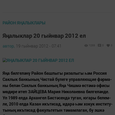
РАЙОН ЯҢАЛЫКЛАРЫ
Яңалыклар 20 гыйнвар 2012 ел
автор,
19 гыйнвар 2012 - 07:41
1233
0
0
Яңа бил­ге­лә­нү Ра­йон баш­лы­гы ри­за­лы­гы һәм Рос­сия
Сак­лык бан­кы­ның Чис­тай бү­ле­ге уп­рав­ля­ю­щие фәр­ма­
ны бе­лән Сак­лык бан­кы­ның Яңа Чиш­мә өс­тә­мә офи­сы
мө­ди­ре итеп ЗАЙ­ЦЕ­ВА Ма­рия Ни­ко­ла­ев­на бил­ге­лән­де.
Ул 1989 ел­да Ар­хан­гел Бис­тә­сен­дә ту­ган, юга­ры бе­лем­
ле, 2010 ел­да Ка­зан икъ­ти­сад, ида­рә һәм хо­кук инс­ти­ту­
ты­ның икъ­ти­сад фа­куль­те­тын тә­мам­ла­ган, бу эш­кә