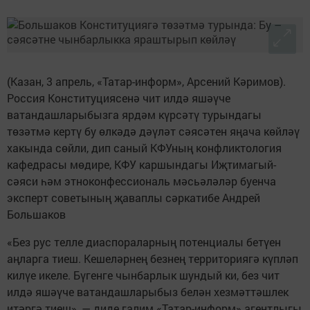
(Казан, 3 апрель, «Татар-информ», Арсений Кәримов).
Россия Конституциясенә чит илдә яшәүче
ватандашларыбызга ярдәм күрсәтү турындагы
төзәтмә кертү бу өлкәдә дәүләт сәясәтен яңача көйләү
хакында сөйли, дип саный КФУның конфликтология
кафедрасы мөдире, КФУ каршындагы Иҗтимагый-
сәяси һәм этноконфессиональ мәсьәләләр буенча
эксперт советының җаваплы сәркатибе Андрей
Большаков
«Без рус телле диаспораларның потенциалы бетүен
аңларга тиеш. Кешеләрнең безнең территориягә күпләп
килүе икеле. Бүгенге чынбарлык шундый ки, без чит
илдә яшәүче ватандашларыбыз белән хезмәттәшлек
итәргә тиеш», — диде галим «Татар-информ» агентлыгы