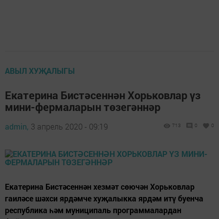
АВЫЛ ХУҖАЛЫГЫ
Екатерина Бистәсеннән Хорьковлар үз
мини-фермаларын төзегәннәр
admin,
3 апрель 2020 - 09:19
713
0
0
Екатерина Бистәсеннән хезмәт сөючән Хорьковлар
гаиләсе шәхси ярдәмче хуҗалыкка ярдәм итү буенча
республика һәм муниципаль программалардан