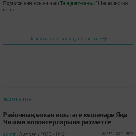
Подписывайтесь на наш
Telegram-канал
"Шешминская
новь"
Перейти на страницу новости
ҖӘМГЫЯТЬ
Районның өлкән яшьтәге кешеләре Яңа
Чишмә волонтерларына рәхмәтле
admin,
3 апрель 2020 - 10:34
635
0
0