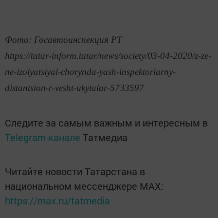
Фото: Госавтоинспекция РТ
https://tatar-inform.tatar/news/society/03-04-2020/z-ze-
ne-izolyatsiyal-chorynda-yash-inspektorlarny-
distantsion-r-vesht-ukytalar-5733597
Следите за самым важным и интересным в
Telegram-канале
Татмедиа
Читайте новости Татарстана в
национальном мессенджере MАХ:
https://max.ru/tatmedia