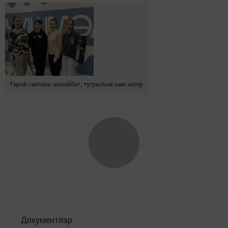
Герой гаиләсе: мәхәббәт, тугрылык һәм хәтер
Документлар