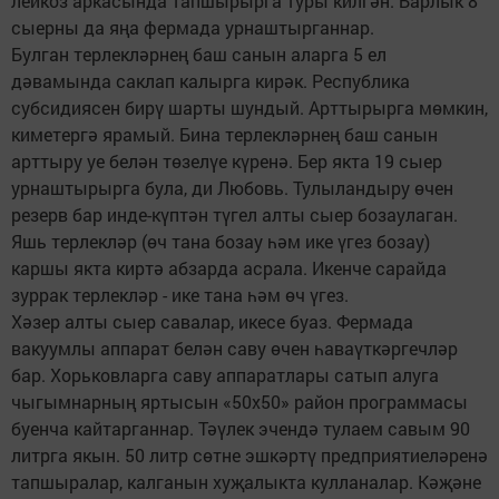
лейкоз аркасында тапшырырга туры килгән. Барлык 8
сыерны да яңа фермада урнаштырганнар.
Булган терлекләрнең баш санын аларга 5 ел
дәвамында саклап калырга кирәк. Республика
субсидиясен бирү шарты шундый. Арттырырга мөмкин,
киметергә ярамый. Бина терлекләрнең баш санын
арттыру уе белән төзелүе күренә. Бер якта 19 сыер
урнаштырырга була, ди Любовь. Тулыландыру өчен
резерв бар инде-күптән түгел алты сыер бозаулаган.
Яшь терлекләр (өч тана бозау һәм ике үгез бозау)
каршы якта киртә абзарда асрала. Икенче сарайда
зуррак терлекләр - ике тана һәм өч үгез.
Хәзер алты сыер савалар, икесе буаз. Фермада
вакуумлы аппарат белән саву өчен һаваүткәргечләр
бар. Хорьковларга саву аппаратлары сатып алуга
чыгымнарның яртысын «50х50» район программасы
буенча кайтарганнар. Тәүлек эчендә тулаем савым 90
литрга якын. 50 литр сөтне эшкәртү предприятиеләренә
тапшыралар, калганын хуҗалыкта кулланалар. Кәҗәне