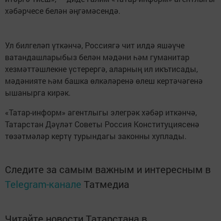
хәбәрчесе белән әңгәмәсендә.
Ул билгеләп үткәнчә, Россиягә чит илдә яшәүче
ватандашларыбыз белән мәдәни һәм гуманитар
хезмәттәшлекне үстерергә, аларның ил икътисады,
мәдәнияте һәм башка өлкәләренә өлеш кертәчәгенә
ышанырга кирәк.
«Татар-информ» агентлыгы элегрәк хәбәр иткәнчә,
Татарстан Дәүләт Советы Россия Конституциясенә
төзәтмәләр кертү турындагы законны хуплады.
Следите за самым важным и интересным в
Telegram-канале
Татмедиа
Читайте новости Татарстана в