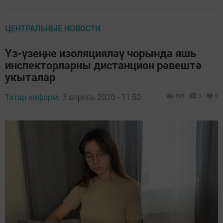
ЦЕНТРАЛЬНЫЕ НОВОСТИ
Үз-үзеңне изоляцияләү чорында яшь
инспекторларны дистанцион рәвештә
укыталар
Татар-информ,
3 апрель 2020 - 11:50
395
0
0