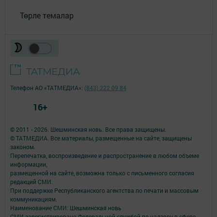
Төрле темалар
Телефон АО «ТАТМЕДИА»:
(843) 222 09 84
16+
© 2011 - 2026. Шешминская новь. Все права защищены.
© ТАТМЕДИА. Все материалы, размещенные на сайте, защищены
законом.
Перепечатка, воспроизведение и распространение в любом объеме
информации,
размещенной на сайте, возможна только с письменного согласия
редакций СМИ.
При поддержке Республиканского агентства по печати и массовым
коммуникациям.
Наименование СМИ: Шешминская новь
СМИ зарегистрировано Федеральной службой по надзору в сфере