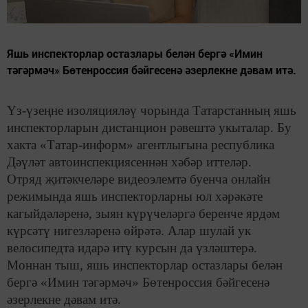
Яшь инспекторлар остазлары белән бергә «Имин
тәгәрмәч» Бөтенроссия бәйгесенә әзерлекне дәвам итә.
Үз-үзеңне изоляцияләү чорында Татарстанның яшь
инспекторларын дистанцион рәвештә укыталар. Бу
хакта «Татар-информ» агентлыгына республика
Дәүләт автоинспекциясеннән хәбәр иттеләр.
Отряд җитәкчеләре видеоэлемтә буенча онлайн
режимында яшь инспекторларны юл хәрәкәте
кагыйдәләренә, зыян күрүчеләргә беренче ярдәм
күрсәтү нигезләренә өйрәтә. Алар шулай ук
велосипедта идарә итү курсын да үзләштерә.
Моннан тыш, яшь инспекторлар остазлары белән
бергә «Имин тәгәрмәч» Бөтенроссия бәйгесенә
әзерлекне дәвам итә.