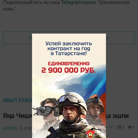
Подписывайтесь на наш
Telegram-канал
"Шешминская
новь"
Перейти на страницу новости
АВЫЛ ХУҖАЛЫГЫ
Яңа Чишмә игенчеләре басуларда эшли
admin,
3 апрель 2020 - 10:32
701
0
0