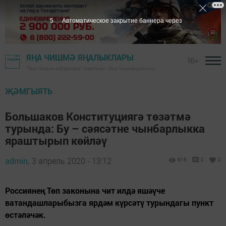
4
Автоматическое закрытие баннера через
ЯҢА ЧИШМӘ ЯҢАЛЫКЛАРЫ
16+
"Яңа Чишмә хәбәрләре" газетасы - Яңа Чишмә районы
ҖӘМГЫЯТЬ
Большаков Конституциягә төзәтмә
турында: Бу – сәясәтне чынбарлыкка
яраштырып көйләү
admin,
3 апрель 2020 - 13:12
615
0
0
Россиянең Төп законына чит илдә яшәүче
ватандашларыбызга ярдәм күрсәтү турындагы пункт
өстәләчәк.