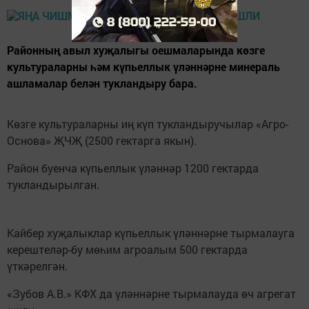
Районның авыл хуҗалыгы оешмаларында көзге
культураларны һәм күпьеллык үләннәрне минераль
ашламалар белән тукландыру бара.
Көзге культураларны иң күп тукландыручылар «Агро-
Основа» ҖЧҖ (2500 гектарга якын).
Район буенча күпьеллык үләннәр 1200 гектарда
тукландырылган.
Кайбер хуҗалыклар күпьеллык үләннәрне тырмалауга
керештеләр-бу мөһим агроалым 500 гектарда
үткәрелгән.
«Зубов А.В.» КФХ да үләннәрне тырмалауда өч агрегат