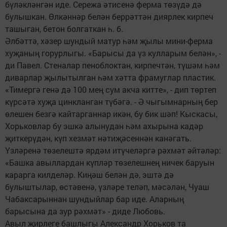
бүләкләнгән иде. Сережа әтисенә ферма төзүдә дә
булышкан. Өлкәннәр белән беррәттән диярлек кирпеч
ташыган, бетон болгаткан һ. б.
Әлбәттә, хәзер шундый матур һәм җылы мини-ферма
хуҗаның горурлыгы. «Барысы да үз кулларым белән», -
ди Павел. Стеналар пеноблоктан, кирпечтән, түшәм һәм
диварлар җылытылган һәм хәтта фрамуглар пластик.
«Тимергә генә дә 100 мең сум акча китте», - дип төртеп
күрсәтә хуҗа цинкланган түбәгә. - Ә чыгымнарның бер
өлешен безгә кайтарганнар икән, бу бик шәп! Кыскасы,
Хорьковлар бу эшкә алынудан һәм ахырына кадәр
җиткерүдән, күп хезмәт нәтиҗәсеннән канәгать.
Үзләренә төзелештә ярдәм итүчеләргә рәхмәт әйтәләр:
«Башка авыллардан күпләр төзелешнең ничек баруын
карарга килделәр. Киңәш белән дә, эштә дә
булыштылар, өстәвенә, үзләре теләп, мәсәлән, Чуаш
Чабаксарыннан шундыйлар бар иде. Аларның
барысына да зур рәхмәт» - диде Любовь.
Авыл җирлеге башлыгы Александр Хорьков та