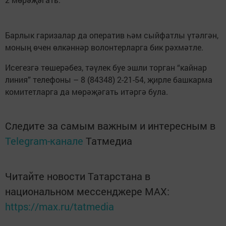
Барлык гаризалар да оператив һәм сыйфатлы үтәлгән,
моның өчен өлкәннәр волонтерларга бик рәхмәтле.
Исегезгә төшерәбез, тәүлек буе эшли торган “кайнар
линия” телефоны – 8 (84348) 2-21-54, җирле башкарма
комитетларга да мөрәҗәгать итәргә була.
Следите за самым важным и интересным в
Telegram-канале
Татмедиа
Читайте новости Татарстана в
национальном мессенджере MАХ:
https://max.ru/tatmedia