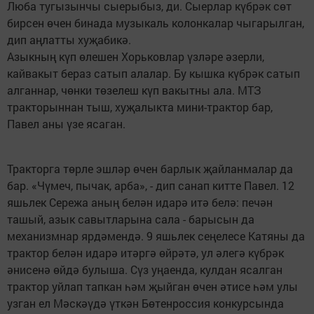
Люба тугызынчы сыерыбыз, ди. Сыерлар күбрәк сөт
бирсен өчен бинада музыкаль колонкалар чыгарылган,
дип аңлатты хуҗабикә.
Азыкның күп өлешен Хорьковлар үзләре әзерли,
кайвакыт бераз сатып алалар. Бу кышка күбрәк сатып
алганнар, чөнки төзелеш күп вакытны ала. МТЗ
тракторыннан тыш, хуҗалыкта мини-трактор бар,
Павел аны үзе ясаган.
Тракторга төрле эшләр өчен барлык җайланмалар да
бар. «Чүмеч, пычак, арба», - дип санап китте Павел. 12
яшьлек Сережа аның белән идарә итә белә: печән
ташый, азык савытларына сала - барысын да
механизмнар ярдәмендә. 9 яшьлек сеңелесе Катяны да
трактор белән идарә итәргә өйрәтә, ул әлегә күбрәк
әнисенә өйдә булыша. Сүз уңаенда, кулдан ясалган
трактор уйлап тапкан һәм җыйган өчен әтисе һәм улы
узган ел Мәскәүдә үткән Бөтенроссия конкурсында