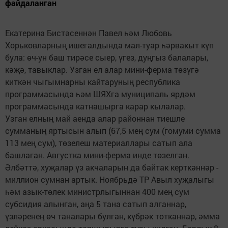
файдаланган
Екатерина Бистәсеннән Павел һәм Любовь
Хорьковларның ишегалдында мал-туар һәрвакыт күп
була: өч-ун баш тирәсе сыер, үгез, дуңгыз балалары,
кәҗә, тавыклар. Узган ел алар мини-ферма төзүгә
киткән чыгымнарны кайтаруның республика
программасында һәм ШЯХга муниципаль ярдәм
программасында катнашырга карар кылалар.
Узган елның май аенда алар районнан тиешле
сумманың яртысын алып (67,5 мең сум (гомуми сумма
113 мең сум), төзелеш материаллары сатып ала
башлаган. Августка мини-ферма инде төзелгән.
Әлбәттә, хуҗалар үз акчаларын да байтак керткәннәр -
миллион сумнан артык. Ноябрьдә ТР Авыл хуҗалыгы
һәм азык-төлек министрлыгыннан 400 мең сум
субсидия алынган, аңа 5 тана сатып алганнар,
үзләренең өч таналары булган, күбрәк тотканнар, әмма