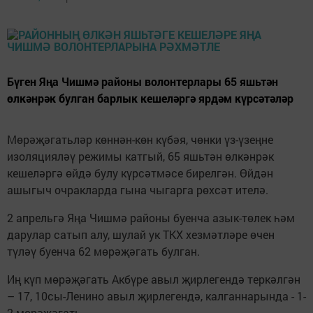
Бүген Яңа Чишмә районы волонтерлары 65 яшьтән
өлкәнрәк булган барлык кешеләргә ярдәм күрсәтәләр
Мөрәҗәгатьләр көннән-көн күбәя, чөнки үз-үзеңне
изоляцияләү режимы катгый, 65 яшьтән өлкәнрәк
кешеләргә өйдә булу күрсәтмәсе бирелгән. Өйдән
ашыгыч очракларда гына чыгарга рөхсәт ителә.
2 апрельгә Яңа Чишмә районы буенча азык-төлек һәм
дарулар сатып алу, шулай ук ТКХ хезмәтләре өчен
түләү буенча 62 мөрәҗәгать булган.
Иң күп мөрәҗәгать Акбүре авыл җирлегендә теркәлгән
– 17, 10сы-Ленино авыл җирлегендә, калганнарында - 1-
2 мөрәҗәгать.