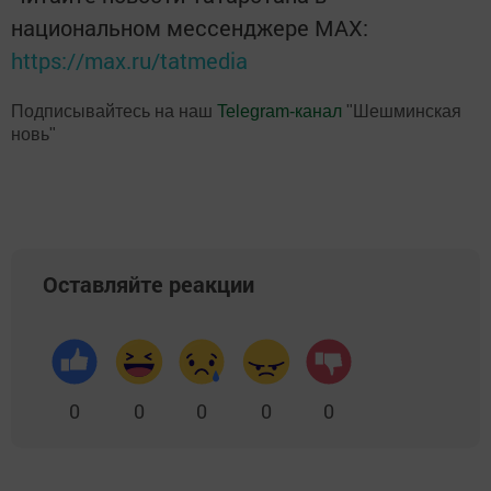
национальном мессенджере MАХ:
https://max.ru/tatmedia
Подписывайтесь на наш
Telegram-канал
"Шешминская
новь"
Оставляйте реакции
0
0
0
0
0