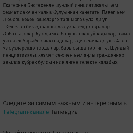
Екатерина Бистәсендә шундый инициативалы һәм
хезмәт сөючән халык булуыннан канәгать. Павел һәм
Любовь кебек кешеләргә таянырга була, ди ул.
- Кешеләр бик җаваплы, үз сүзләрендә торалар.
Әлбәттә, алар бу адымга баруны озак уйладылар, әмма
узган ел барыбер ниятләделәр, - дип сөйләде ул. - Алар
үз сүзләрендә тордылар, барысы да тәртиптә. Шундый
инициативалы, хезмәт сөючән һәм аңлы гражданнар
авылда күбрәк булсын иде дигән теләктә калабыз.
Следите за самым важным и интересным в
Telegram-канале
Татмедиа
Читайте новости Татарстана в