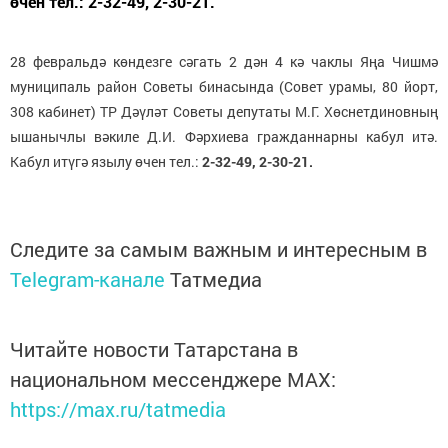
өчен тел.: 2-32-49, 2-30-21.
28 февральдә көндезге сәгать 2 дән 4 кә чаклы Яңа Чишмә
муниципаль район Советы бинасында (Совет урамы, 80 йорт,
308 кабинет) ТР Дәүләт Советы депутаты М.Г. Хөснетдиновның
ышанычлы вәкиле Д.И. Фәрхиева гражданнарны кабул итә.
Кабул итүгә язылу өчен тел.:
2-32-49, 2-30-21.
Следите за самым важным и интересным в
Telegram-канале
Татмедиа
Читайте новости Татарстана в
национальном мессенджере MАХ:
https://max.ru/tatmedia