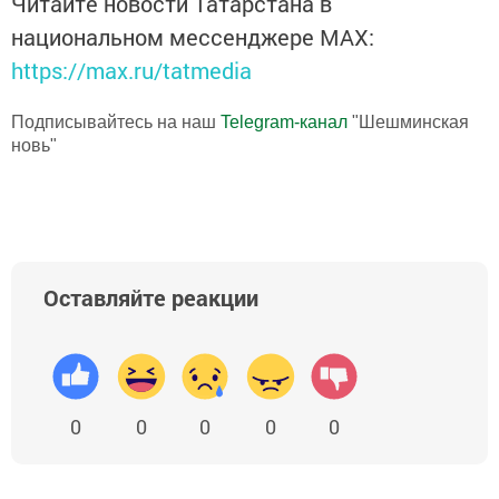
Читайте новости Татарстана в
национальном мессенджере MАХ:
https://max.ru/tatmedia
Подписывайтесь на наш
Telegram-канал
"Шешминская
новь"
Оставляйте реакции
0
0
0
0
0