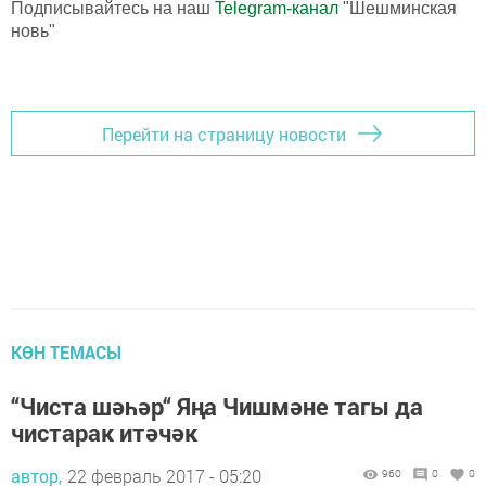
Подписывайтесь на наш
Telegram-канал
"Шешминская
новь"
Перейти на страницу новости
КӨН ТЕМАСЫ
“Чиста шәһәр“ Яңа Чишмәне тагы да
чистарак итәчәк
автор,
22 февраль 2017 - 05:20
960
0
0