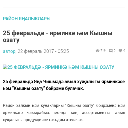
РАЙОН ЯҢАЛЫКЛАРЫ
25 февральдә - ярминкә һәм Кышны
озату
автор,
22 февраль 2017 - 05:25
719
0
0
25 февральдә Яңа Чишмәдә авыл хуҗалыгы ярминкәсе
һәм "Кышны озату" бәйрәме булачак.
Район халкын һәм кунакларны "Кышны озату" бәйрәменә һәм
ярминкәгә чакырабыз, монда киң ассортиментта авыл
хуҗалыгы продукциясе тәкъдим ителәчәк.