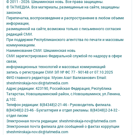
© 2011 - 2026. Шешминская новь. Все права защищены.
© ТАТМЕДИА. Все материалы, размещенные на сайте, защищены
законом.
Перепечатка, воспроизведение и распространение в любом объеме
информации,
размещенной на сайте, возможна только с письменного согласия
редакций СМИ.
При поддержке Республиканского агентства по печати и массовым
коммуникациям.
Наименование СМИ: Шешминская новь
СМИ зарегистрировано Федеральной службой по надзору в сфере
связи,
информационных технологий и массовых коммуникаций
запись о регистрации СМИ ЭЛ № ФС 77 - 90148 от 07.10.2025
ФИО главного редактора: Мусин Азат Вализанович Email:
sheshminskaja-nov.dir@tatmedia.com
Адрес редакции: 423190, Российская Федерация, Республика
Татарстан, Новошешминский район, с.Новошешминск, ул.Ленина,
д.102.
Телефон редакции: 8(84348)2-21-46 - Руководитель филиала.
8(84348)2-23-46 - Бухгалтерия и отдел рекламы. 8(84348)2-24-32 -
отдел писем
Электронная почта редакции: sheshminskaja-nov@tatmedia.com
Электронная почта филиала для сообщений о фактах коррупции
sheshminskaja-nov.dir@tatmedia.com