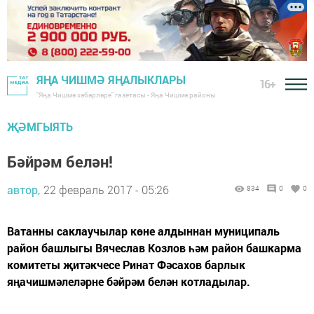
ЯҢА ЧИШМӘ ЯҢАЛЫКЛАРЫ
16+
"Яңа Чишмә хәбәрләре" газетасы - Яңа Чишмә районы
ҖӘМГЫЯТЬ
Бәйрәм белән!
автор,
22 февраль 2017 - 05:26
834
0
0
Ватанны саклаучылар көне алдыннан муниципаль
район башлыгы Вячеслав Козлов һәм район башкарма
комитеты җитәкчесе Ринат Фәсахов барлык
яңачишмәлеләрне бәйрәм белән котладылар.