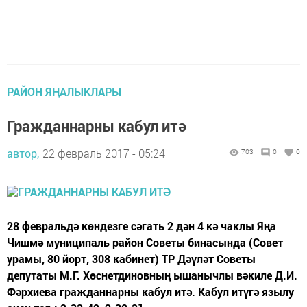
РАЙОН ЯҢАЛЫКЛАРЫ
Гражданнарны кабул итә
автор,
22 февраль 2017 - 05:24
703
0
0
28 февральдә көндезге сәгать 2 дән 4 кә чаклы Яңа
Чишмә муниципаль район Советы бинасында (Совет
урамы, 80 йорт, 308 кабинет) ТР Дәүләт Советы
депутаты М.Г. Хөснетдиновның ышанычлы вәкиле Д.И.
Фәрхиева гражданнарны кабул итә. Кабул итүгә язылу