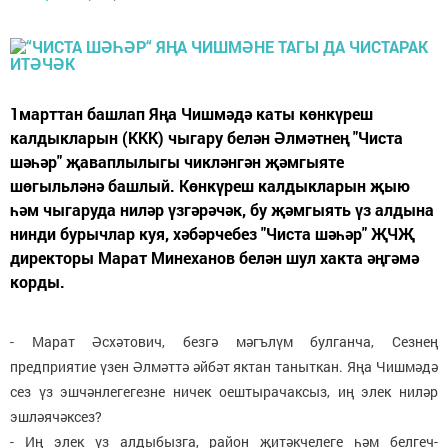
1марттан башлап Яңа Чишмәдә каты көнкүреш
калдыкларын (ККК) чыгару белән Әлмәтнең "Чиста
шәһәр" җаваплылыгы чикләнгән җәмгыяте
шөгыльләнә башлый. Көнкүреш калдыкларын җыю
һәм чыгаруда ниләр үзгәрәчәк, бу җәмгыять үз алдына
нинди бурычлар куя, хәбәрчебез "Чиста шәһәр" ҖЧҖ
директоры Марат Минеханов белән шул хакта әңгәмә
корды.
- Марат Әсхәтович, безгә мәгълүм булганча, Сезнең
предприятие үзен Әлмәттә әйбәт яктан таныткан. Яңа Чишмәдә
сез үз эшчәнлегегезне ничек оештырачаксыз, иң элек ниләр
эшләячәксез?
- Иң элек үз алдыбызга, район җитәкчелеге һәм белгеч-