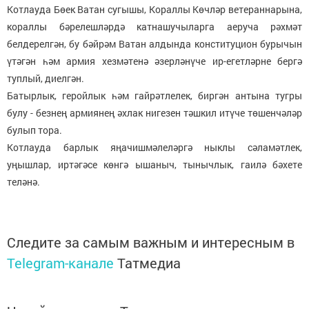
Котлауда Бөек Ватан сугышы, Кораллы Көчләр ветераннарына,
кораллы бәрелешләрдә катнашучыларга аеруча рәхмәт
белдерелгән, бу бәйрәм Ватан алдында конституцион бурычын
үтәгән һәм армия хезмәтенә әзерләнүче ир-егетләрне бергә
туплый, диелгән.
Батырлык, геройлык һәм гайрәтлелек, биргән антына тугры
булу - безнең армиянең әхлак нигезен тәшкил итүче төшенчәләр
булып тора.
Котлауда барлык яңачишмәлеләргә ныклы сәламәтлек,
уңышлар, иртәгәсе көнгә ышаныч, тынычлык, гаилә бәхете
теләнә.
Следите за самым важным и интересным в
Telegram-канале
Татмедиа