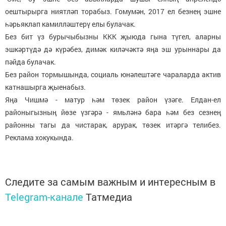
оештырырга ниятләп торабыз. Гомумән, 2017 ел безнең эшне
һәрьяклап камилләштерү елы булачак.
Без бит үз бурычыбызны ККК җыюда гына түгел, аларны
эшкәртүдә дә күрәбез, димәк киләчәктә яңа эш урыннары да
пәйда булачак.
Без район тормышында, социаль юнәлештәге чараларда актив
катнашырга җыенабыз.
Яңа Чишмә - матур һәм төзек район үзәге. Елдан-ел
районыгызның йөзе үзгәрә - ямьләнә бара һәм без сезнең
районны тагы да чистарак, арурак, төзек итәргә телибез.
Реклама хокукында.
Следите за самым важным и интересным в
Telegram-канале
Татмедиа