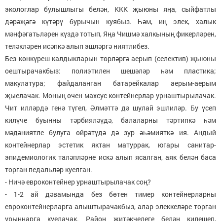
экологлар булышлыгы белән, ККК җыюны яңа, сыйфатлы
дәрәҗәгә күтәрү бурычын куябыз. Һәм, иң элек, халык
мәнфәгатьләрен күздә тотып, Яңа Чишмә халкының фикерләрен,
теләкләрен исәпкә алып эшләргә ниятлибез.
Без көнкүреш калдыкларын төрләргә аерып (селектив) җыюны
оештырачакбыз: полиэтилен шешәләр һәм пластика;
макулатура; файдаланган батарейкалар аерым-аерым
җыелачак. Моның өчен махсус контейнерлар урнаштырылачак.
Чит илләрдә генә түгел, Әлмәттә дә шулай эшлиләр. Бу үсеп
килүче буынны тәрбияләүдә, балаларны тәртипкә һәм
мәдәниятле булуга өйрәтүдә дә зур әһәмияткә ия. Андый
контейнерлар эстетик яктан матуррак, югары санитар-
эпидемиологик таләпләрне искә алып ясалган, аяк белән баса
торган педальләр куелган.
- Ничә евроконтейнер урнаштырылачак соң?
- 1-2 ай дәвамында без бөтен тимер контейнерларны
евроконтейнерларга алыштырачакбыз, алар элеккеләре торган
урыннарга куелачак. Район җитәкчелеге белән килешеп,