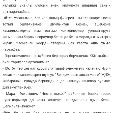
халыкка уңайлы булсын өчен, киләчәктә аларның санын
арттырачакбыз.
Әйтеп узганымча, без халыкның фикерен һәм теләкләрен истә
тотып эшләячәкбез. Шунлыктан безнең эшебезне
камилләштерүгә һәм өстәмә контейнерлар урнаштыруга
кагылышлы барлык сораулар белән дә безгә мөрәҗәгать итәргә
кирәк. Үзебезнең координатларны без газета аша хәбәр
итәчәкбез.
- Яңачишмәлеләрнең күбесен бер сорау борчыячак: ККК җыйган
өчен тарифлар артачакмы?
- Юк, бу төр хезмәт күрсәтүгә тариф элеккегечә калачак. Исәп-
хисап квитанцияләрен шул ук "Бердәм исәп-хисап үзәге" ҖЧҖ
җибәрәчәк. Түләүдә бернинди аңлашылмаучылыклар булмас,
дип өметләнәбез.
- Марат Әсхәтович, "Чиста шәһәр" районның башка торак
пунктларында да каты көнкүреш калдыклары җыю белән
шөгыльләнәчәкме?
-Әйе, бу эшне без авылларда шушы елның апрелендә