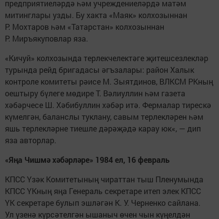
предприятиеләрдә һәм учреждениеләрдә матәм
митинглары узды. Бу хакта «Маяк» колхозыннан
Р. Мохтаров һәм «Татарстан» колхозыннан
Р. Миръякуповлар яза.
«Кичуй» колхозында терлекчелектәге җитешсезлекләр
турында рейд бригадасы әгъзалары: район Халык
контроле комитеты рәисе М. Зыятдинов, ВЛКСМ РКның
оештыру бүлеге мөдире Т. Вәлиуллин һәм газета
хәбәрчесе Ш. Хәбибуллин хәбәр итә. Фермалар тирескә
күмелгән, баланслы туклану, савым терлекләрен һәм
яшь терлекләрне тиешле дәрәҗәдә карау юк«, — дип
яза авторлар.
«Яңа Чишмә хәбәрләре» 1984 ел, 16 февраль
КПСС Үзәк Комитетының чираттан тыш Пленумында
КПСС ҮКның яңа Генераль секретаре итеп элек КПСС
ҮК секретаре булып эшләгән К. У. Черненко сайлана.
Ул үзенә күрсәтелгән ышаныч өчен чын күңелдән