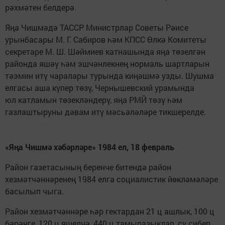
рәхмәтен белдерә.
Яңа Чишмәдә ТАССР Министрлар Советы Рәисе
урынбасары М. Г. Сабиров һәм КПСС Өлкә Комитеты
секретаре М. Ш. Шәймиев катнашында яңа төзелгән
районда яшәү һәм эшчәнлекнең нормаль шартларын
тәэмин итү чаралары турында киңәшмә узды. Шушма
елгасы аша күпер төзү, Чернышевский урамында
юл катламын төзекләндерү, яңа РМЙ төзү һәм
газлаштыруны дәвам итү мәсьәләләре тикшерелде.
«Яңа Чишмә хәбәрләре» 1984 ел, 18 февраль
Район газетасының беренче битендә район
хезмәтчәннәренең 1984 елга социалистик йөкләмәләре
басылып чыга.
Район хезмәтчәннәре һәр гектардан 21 ц ашлык, 100 ц
бәрәңге, 120 ц яшелчә, 440 ц тамыразыклар, су сибеп