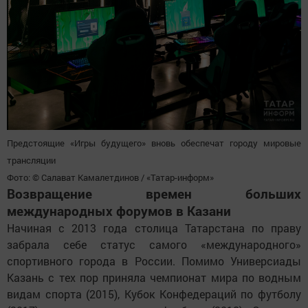
Предстоящие «Игры будущего» вновь обеспечат городу мировые
трансляции
Фото: © Салават Камалетдинов / «Татар-информ»
Возвращение времен больших
международных форумов в Казани
Начиная с 2013 года столица Татарстана по праву
забрала себе статус самого «международного»
спортивного города в России. Помимо Универсиады
Казань с тех пор приняла чемпионат мира по водным
видам спорта (2015), Кубок Конфедераций по футболу