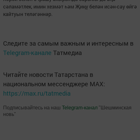
сәламәтлек, имин хезмәт һәм Җиңү белән исән-сау өйгә
кайтуын теләгәннәр.
Следите за самым важным и интересным в
Telegram-канале
Татмедиа
Читайте новости Татарстана в
национальном мессенджере MАХ:
https://max.ru/tatmedia
Подписывайтесь на наш
Telegram-канал
"Шешминская
новь"