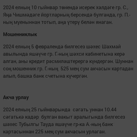
2024 елның 10 гыйнвар төнендә исерек хәлдәге гр. С.,
Яңа Чишмәдәге йортларның берсендә булганда, гр. П.-
ның муеныннан тотып, аңа үтерү белән янаган.
Мошенниклык
2024 елның 5 февралендә билгесез шәхес Шахмай
авылында яшәүче гр. Г.-ның шәхси кабинетына керә
алган, аны кредит рәсмиләштерергә күндергән. Шуннан
соң мошенник гр. Г.-ның 525 мең сум акчасын картадан
алып, башка банк счетына күчергән.
Акча урлау
2024 елның 25 гыйнварында сәгать уннан 10.44
сәгатькә кадәр булган вакыт аралыгында билгесез
шәхес Тубылгы Тауда яшәүче гр-ка А.-ның банк
картасыннан 225 мең сум акчасын урлаган.