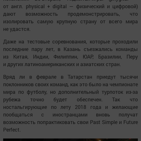
от англ. physical + digital — физический и цифровой)
дают возможность продемонстрировать, что
изолировать самую крупную страну от всего мира
не удастся.
Даже на тестовые соревнования, которые проходили
последние пару лет, в Казань съезжались команды
из Китая, Индии, Филиппин, ЮАР, Бразилии, Перу
и других латиноамериканских и азиатских стран.
Вряд ли в феврале в Татарстан приедут тысячи
поклонников своих команд, как это было на чемпионате
мира по футболу, но дополнительный турпоток из-за
рубежа точно будет обеспечен. Так что
ностальгирующие по лету 2018 года и желающие
пообщаться с иностранцами вновь получат
возможность попрактиковать свои Past Simple и Future
Perfect.