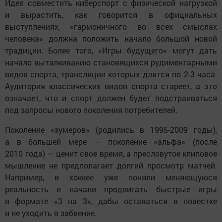
Идея совместить киберспорт с физической нагрузкой
и вырастить, как говорится в официальных
выступлениях, «гармоничного во всех смыслах
человека» должна положить начало большой новой
традиции. Более того, «Игры будущего» могут дать
начало выталкиванию становящихся рудиментарными
видов спорта, трансляции которых длятся по 2-3 часа.
Аудитория классических видов спорта стареет, а это
означает, что и спорт должен будет подстраиваться
под запросы нового поколения потребителей.
Поколение «зумеров» (родились в 1995-2009 годы),
а в большей мере — поколение «альфа» (после
2010 года) — ценит свое время, а пресловутое клиповое
мышление не предполагает долгий просмотр матчей.
Например, в хоккее уже поняли меняющуюся
реальность и начали продвигать быстрые игры
в формате «3 на 3», дабы оставаться в повестке
и не уходить в забвение.