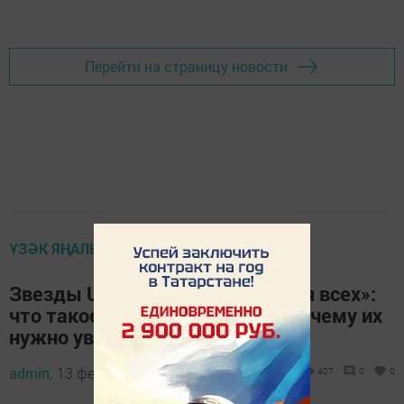
Перейти на страницу новости
ҮЗӘК ЯҢАЛЫКЛАР
Звезды UFC, Dota2 или «шоу для всех»:
что такое «Игры будущего» и почему их
нужно увидеть
admin,
13 февраль 2024 - 09:26
407
0
0