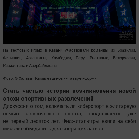
На тестовых игрых в Казани участвовали команды из Бразилии,
Филиппин, Аргентины, Камбоджи, Перу, Вьетнама, Белоруссии,
Казахстана и Азербайджана
Фото: © Салават Камалетдинов / «Татар-информ»
Стать частью истории возникновения новой
эпохи спортивных развлечений
Дискуссия о том, включать ли киберспорт в элитарную
семью классического спорта, продолжается уже
не первый десяток лет. Фиджитал-игры взяли на себя
миссию объединить два спорящих лагеря.