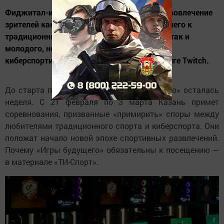
Фиджитал-игры предусматривают полное вовлечение
зрителей как старшего поколения, привыкшего к
традиционным физическим видам спорта, так и
молодого, не отлипающего от трансляций
киберспортивных баталий на видеостриминге Twitch.
До старта первых в истории «Игр будущего» осталась
неделя. С 21 февраля по 3 марта Казань примет
соревнования, призванные «примирить» споры между
любителями традиционного спорта и киберспорта. Они
положат начало новой эпохе спортивных развлечений.
Почему «Игры будущего» обязательны к посещению —
в материале «ТИ-Спорт».