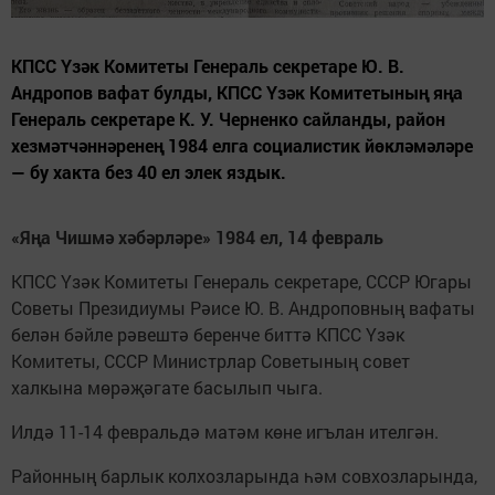
КПСС Үзәк Комитеты Генераль секретаре Ю. В.
Андропов вафат булды, КПСС Үзәк Комитетының яңа
Генераль секретаре К. У. Черненко сайланды, район
хезмәтчәннәренең 1984 елга социалистик йөкләмәләре
— бу хакта без 40 ел элек яздык.
«Яңа Чишмә хәбәрләре» 1984 ел, 14 февраль
КПСС Үзәк Комитеты Генераль секретаре, СССР Югары
Советы Президиумы Рәисе Ю. В. Андроповның вафаты
белән бәйле рәвештә беренче биттә КПСС Үзәк
Комитеты, СССР Министрлар Советының совет
халкына мөрәҗәгате басылып чыга.
Илдә 11-14 февральдә матәм көне игълан ителгән.
Районның барлык колхозларында һәм совхозларында,