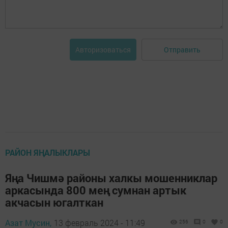
Отправить
Авторизоваться
РАЙОН ЯҢАЛЫКЛАРЫ
Яңа Чишмә районы халкы мошенниклар
аркасында 800 мең сумнан артык
акчасын югалткан
Азат Мусин,
13 февраль 2024 - 11:49
256
0
0