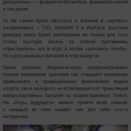
дисциплины — фиджитал-баскетбол, фиджитал-хоккей
и так далее.
То же самое будет касаться и игроков в «шутеры»
(«стрелялки») — CS2, Standoff 2 и WarFace. Быстрая
реакция здесь будет необходима не только для того,
чтобы быстрее засечь за стеной противника,
«пристрелить» его в игре, а потом «заложить бомбу».
Но и для реальных баталий в игре лазертаг.
Таким образом, Фиджитал-игры предусматривают
полное вовлечение зрителей как старшего поколения,
привыкшего к традиционным физическим видам
спорта, так и молодого, не отлипающего от трансляций
киберспортивных баталий на видеостриминге Twitch.
На «Игры будущего» можно прийти всей семьей,
и каждый ее член найдет там для себя что-то
интересное.