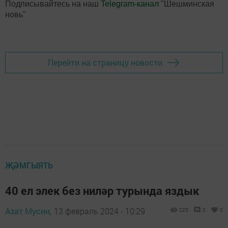
Подписывайтесь на наш
Telegram-канал
"Шешминская
новь"
Перейти на страницу новости
ҖӘМГЫЯТЬ
40 ел элек без ниләр турында яздык
Азат Мусин,
13 февраль 2024 - 10:29
225
0
0