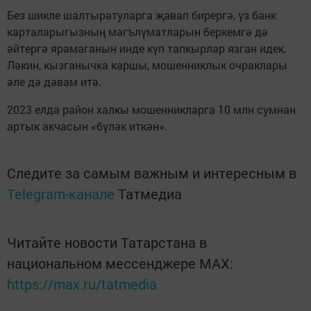
Без шикле шалтыратуларга җавап бирергә, үз банк
карталарыгызның мәгълүматларын беркемгә дә
әйтергә ярамаганын инде күп тапкырлар язган идек.
Ләкин, кызганычка каршы, мошенниклык очраклары
әле дә дәвам итә.
2023 елда район халкы мошенникларга 10 млн сумнан
артык акчасын «бүләк иткән».
Следите за самым важным и интересным в
Telegram-канале
Татмедиа
Читайте новости Татарстана в
национальном мессенджере MАХ:
https://max.ru/tatmedia