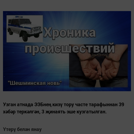
Узган атнада ЭЭБнең кизү тору часте тарафыннан 39
хәбәр теркәлгән, 3 җинаять эше кузгатылган.
Үтерү белән янау