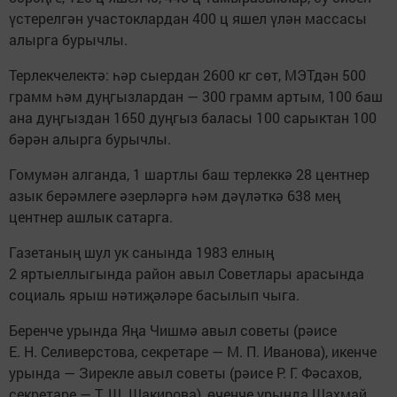
үстерелгән участоклардан 400 ц яшел үлән массасы
алырга бурычлы.
Терлекчелектә: һәр сыердан 2600 кг сөт, МЭТдән 500
грамм һәм дуңгызлардан — 300 грамм артым, 100 баш
ана дуңгыздан 1650 дуңгыз баласы 100 сарыктан 100
бәрән алырга бурычлы.
Гомумән алганда, 1 шартлы баш терлеккә 28 центнер
азык берәмлеге әзерләргә һәм дәүләткә 638 мең
центнер ашлык сатарга.
Газетаның шул ук санында 1983 елның
2 яртыеллыгында район авыл Советлары арасында
социаль ярыш нәтиҗәләре басылып чыга.
Беренче урында Яңа Чишмә авыл советы (рәисе
Е. Н. Селиверстова, секретаре — М. П. Иванова), икенче
урында — Зирекле авыл советы (рәисе Р. Г. Фәсахов,
секретаре — Т. Ш. Шакирова), өченче урында Шахмай