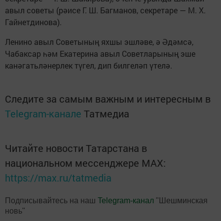
авыл советы (рәисе Г. Ш. Багманов, секретаре — М. Х.
Гайнетдинова).
Ленино авыл Советының яхшы эшләве, ә Әдәмсә,
Чабаксар һәм Екатерина авыл Советларының эше
канәгатьләнерлек түгел, дип билгеләп үтелә.
Следите за самым важным и интересным в
Telegram-канале
Татмедиа
Читайте новости Татарстана в
национальном мессенджере MАХ:
https://max.ru/tatmedia
Подписывайтесь на наш
Telegram-канал
"Шешминская
новь"