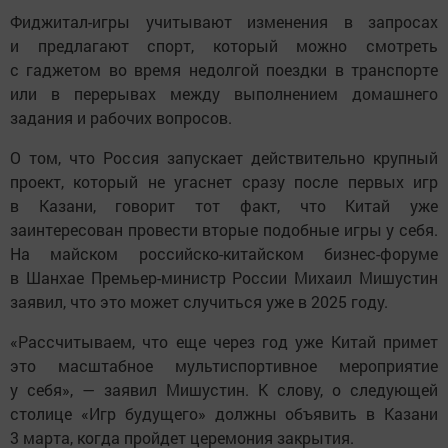
Фиджитал-игры учитывают изменения в запросах
и предлагают спорт, который можно смотреть
с гаджетом во время недолгой поездки в транспорте
или в перерывах между выполнением домашнего
задания и рабочих вопросов.
О том, что Россия запускает действительно крупный
проект, который не угаснет сразу после первых игр
в Казани, говорит тот факт, что Китай уже
заинтересован провести вторые подобные игры у себя.
На майском российско-китайском бизнес-форуме
в Шанхае Премьер-министр России Михаил Мишустин
заявил, что это может случиться уже в 2025 году.
«Рассчитываем, что еще через год уже Китай примет
это масштабное мультиспортивное мероприятие
у себя», — заявил Мишустин. К слову, о следующей
столице «Игр будущего» должны объявить в Казани
3 марта, когда пройдет церемония закрытия.