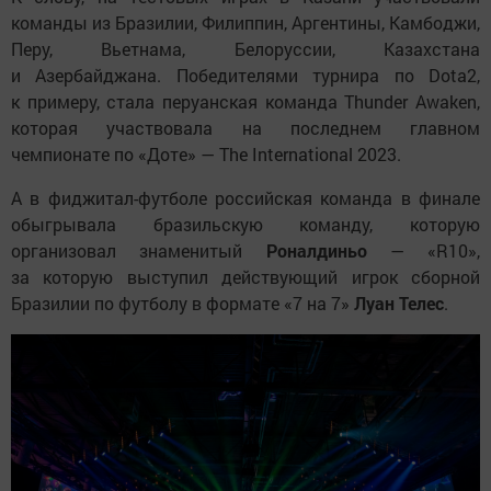
команды из Бразилии, Филиппин, Аргентины, Камбоджи,
Перу, Вьетнама, Белоруссии, Казахстана
и Азербайджана. Победителями турнира по Dota2,
к примеру, стала перуанская команда Thunder Awaken,
которая участвовала на последнем главном
чемпионате по «Доте» — The International 2023.
А в фиджитал-футболе российская команда в финале
обыгрывала бразильскую команду, которую
организовал знаменитый
Роналдиньо
— «R10»,
за которую выступил действующий игрок сборной
Бразилии по футболу в формате «7 на 7»
Луан Телес
.