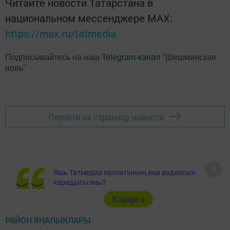
Читайте новости Татарстана в
национальном мессенджере MАХ:
https://max.ru/tatmedia
Подписывайтесь на наш
Telegram-канал
"Шешминская
новь"
Перейти на страницу новости
Яшь Татмедиа проектының яңа видеосын
карадыгызмы?
Карарга
РАЙОН ЯҢАЛЫКЛАРЫ