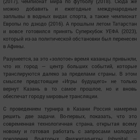
(2017), чемпионат мира по футболу (2018). Сюда же
можно добавить и ежегодные международные
заплывы в водных видах спорта, а также чемпионат
Европы по дзюдо (2016). А прошлым летом Татарстан
и вовсе готовился принять Суперкубок УЕФА (2023),
который из-за политической обстановки был перенесен
в Афины.
Разумеется, за это «золотое» время казанцы привыкли,
что их город — центр больших событий, которые
транслируются далеко за пределами страны. В этом
смысле предстоящие «Игры будущего» не только
вернут Казань в то самое прошлое, но и вновь
обеспечат городу мировые трансляции.
С проведением турнира в Казани Россия намерена
решить две задачи. Во-первых, показать, что это
современная технологичная страна, открытая всему
новому и готовая работать с запросами молодого
поколения. Во-вторых, Фиджитал-игры (phygital —