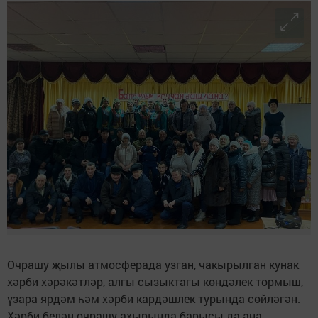
Очрашу җылы атмосферада узган, чакырылган кунак
хәрби хәрәкәтләр, алгы сызыктагы көндәлек тормыш,
үзара ярдәм һәм хәрби кардәшлек турында сөйләгән.
Хәрби белән очрашу ахырында барысы да аңа