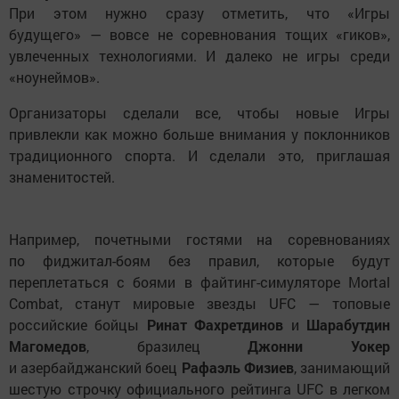
При этом нужно сразу отметить, что «Игры
будущего» — вовсе не соревнования тощих «гиков»,
увлеченных технологиями. И далеко не игры среди
«ноунеймов».
Организаторы сделали все, чтобы новые Игры
привлекли как можно больше внимания у поклонников
традиционного спорта. И сделали это, приглашая
знаменитостей.
Например, почетными гостями на соревнованиях
по фиджитал-боям без правил, которые будут
переплетаться с боями в файтинг-симуляторе Mortal
Combat, станут мировые звезды UFC — топовые
российские бойцы
Ринат Фахретдинов
и
Шарабутдин
Магомедов
, бразилец
Джонни Уокер
и азербайджанский боец
Рафаэль Физиев
, занимающий
шестую строчку официального рейтинга UFC в легком