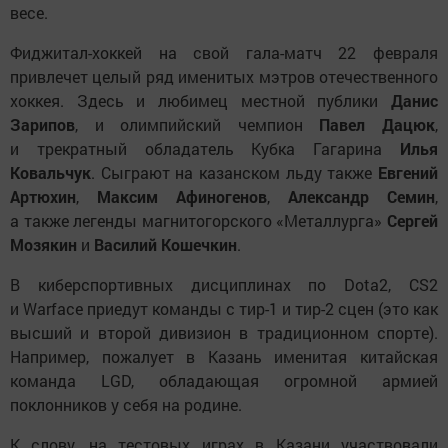
весе.
Фиджитал-хоккей на свой гала-матч 22 февраля
привлечет целый ряд именитых мэтров отечественного
хоккея. Здесь и любимец местной публики
Данис
Зарипов
, и олимпийский чемпион
Павел Дацюк
,
и трекратный обладатель Кубка Гагарина
Илья
Ковальчук
. Сыграют на казанском льду также
Евгений
Артюхин
,
Максим Афиногенов
,
Александр Семин
,
а также легенды магнитогорского «Металлурга»
Сергей
Мозякин
и
Василий Кошечкин
.
В киберспортивных дисциплинах по Dota2, CS2
и Warface приедут команды с тир-1 и тир-2 сцен (это как
высший и второй дивизион в традиционном спорте).
Например, пожалует в Казань именитая китайская
команда LGD, обладающая огромной армией
поклонников у себя на родине.
К слову, на тестовых играх в Казани участвовали