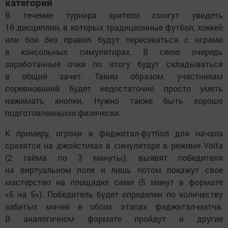
категорий
В течение турнира зрители смогут увидеть
16 дисциплин, в которых традиционные футбол, хоккей
или бои без правил будут пересекаться с играми
в консольных симуляторах. В свою очередь
заработанные очки по итогу будут складываться
в общий зачет. Таким образом, участникам
соревнований будет недостаточно просто уметь
нажимать кнопки. Нужно также быть хорошо
подготовленными физически.
К примеру, игроки в фиджитал-футбол для начала
сразятся на джойстиках в симуляторе в режиме Volta
(2 тайма по 3 минуты), выявят победителя
на виртуальном поле и лишь потом покажут свое
мастерство на площадке сами (5 минут в формате
«5 на 5»). Победитель будет определен по количеству
забитых мячей в обоих этапах фиджитал-матча.
В аналогичном формате пройдут и другие