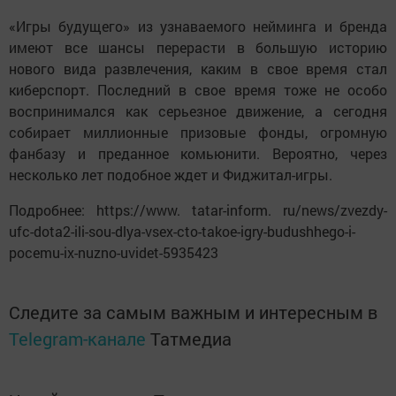
«Игры будущего» из узнаваемого нейминга и бренда
имеют все шансы перерасти в большую историю
нового вида развлечения, каким в свое время стал
киберспорт. Последний в свое время тоже не особо
воспринимался как серьезное движение, а сегодня
собирает миллионные призовые фонды, огромную
фанбазу и преданное комьюнити. Вероятно, через
несколько лет подобное ждет и Фиджитал-игры.
Подробнее: https://www. tatar-inform. ru/news/zvezdy-
ufc-dota2-ili-sou-dlya-vsex-cto-takoe-igry-budushhego-i-
pocemu-ix-nuzno-uvidet-5935423
Следите за самым важным и интересным в
Telegram-канале
Татмедиа