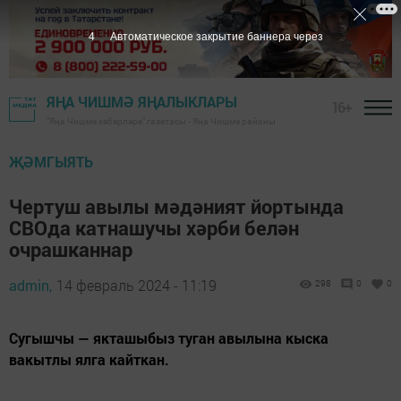
2
Автоматическое закрытие баннера через
ЯҢА ЧИШМӘ ЯҢАЛЫКЛАРЫ
16+
"Яңа Чишмә хәбәрләре" газетасы - Яңа Чишмә районы
ҖӘМГЫЯТЬ
Чертуш авылы мәдәният йортында
СВОда катнашучы хәрби белән
очрашканнар
admin,
14 февраль 2024 - 11:19
298
0
0
Сугышчы — якташыбыз туган авылына кыска
вакытлы ялга кайткан.