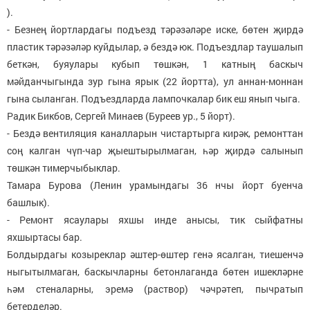
).
- Безнең йортлардагы подъезд тәрәзәләре иске, бөтен җирдә
пластик тәрәзәләр куйдылар, ә бездә юк. Подъездлар таушалып
беткән, буяулары кубып төшкән, 1 катның баскыч
мәйданчыгында зур гына ярык (22 йортта), ул аннан-моннан
гына сыланган. Подъездларда лампочкалар бик еш янып чыга.
Радик Бикбов, Сергей Минаев (Буреев ур., 5 йорт).
- Бездә вентиляция каналларын чистартырга кирәк, ремонттан
соң калган чүп-чар җыештырылмаган, һәр җирдә салынып
төшкән тимерчыбыклар.
Тамара Бурова (Ленин урамындагы 36 нчы йорт буенча
башлык).
- Ремонт ясаулары яхшы инде анысы, тик сыйфатны
яхшыртасы бар.
Болдырдагы козыреклар әштер-өштер генә ясалган, тиешенчә
ныгытылмаган, баскычларны бетонлаганда бөтен ишекләрне
һәм стеналарны, эремә (раствор) чәчрәтеп, пычратып
бетерделәр.