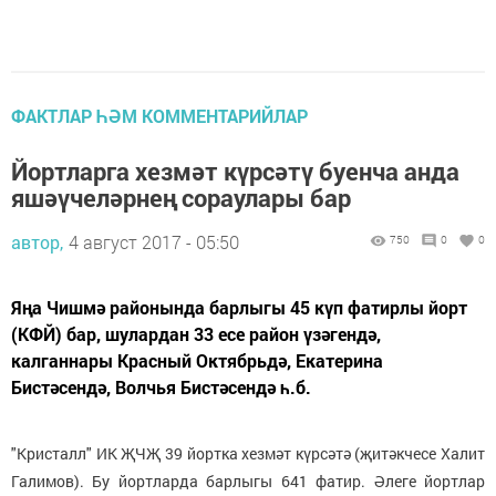
ФАКТЛАР ҺӘМ КОММЕНТАРИЙЛАР
Йортларга хезмәт күрсәтү буенча анда
яшәүчеләрнең сораулары бар
автор,
4 август 2017 - 05:50
750
0
0
Яңа Чишмә районында барлыгы 45 күп фатирлы йорт
(КФЙ) бар, шулардан 33 есе район үзәгендә,
калганнары Красный Октябрьдә, Екатерина
Бистәсендә, Волчья Бистәсендә һ.б.
"Кристалл" ИК ҖЧҖ 39 йортка хезмәт күрсәтә (җитәкчесе Халит
Галимов). Бу йортларда барлыгы 641 фатир. Әлеге йортлар