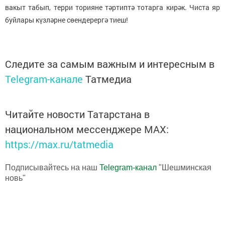
вакыт табып, терри торияне тәртиптә тотарга кирәк. Чиста яр
буйлары күзләрне сөендерергә тиеш!
Следите за самым важным и интересным в
Telegram-канале
Татмедиа
Читайте новости Татарстана в
национальном мессенджере MАХ:
https://max.ru/tatmedia
Подписывайтесь на наш
Telegram-канал
"Шешминская
новь"