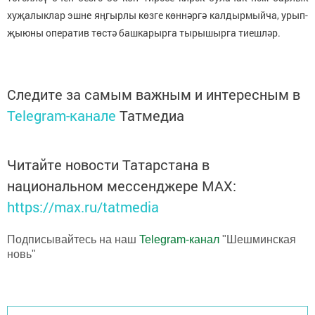
хуҗалыклар эшне яңгырлы көзге көннәргә калдырмыйча, урып-
җыюны оператив төстә башкарырга тырышырга тиешләр.
Следите за самым важным и интересным в
Telegram-канале
Татмедиа
Читайте новости Татарстана в
национальном мессенджере MАХ:
https://max.ru/tatmedia
Подписывайтесь на наш
Telegram-канал
"Шешминская
новь"