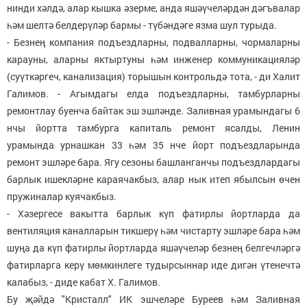
нинди хәлдә, алар кышка әзерме, анда яшәүчеләрдән дәгъвалар
һәм шелтә белдерүләр бармы - түбәндәге язма шул турыда.
- Безнең компания подъездларны, подвалларны, чормаларны
карауны, аларны яктыртуны һәм инженер коммуникацияләр
(суүткәргеч, канализация) торышын контрольдә тота, - ди Халит
Галимов. - Агымдагы елда подъездларны, тамбурларны
ремонтлау буенча байтак эш эшләнде. Заливная урамындагы 6
нчы йортта тамбурга капиталь ремонт ясалды, Ленин
урамында урнашкан 33 һәм 35 нче йорт подъездларында
ремонт эшләре бара. Ягу сезоны башланганчы подъездлардагы
барлык ишекләрне караячакбыз, алар нык итеп ябылсын өчен
пружиналар куячакбыз.
- Хәзергесе вакытта барлык күп фатирлы йортларда да
вентиляция каналларын тикшерү һәм чистарту эшләре бара һәм
шуңа да күп фатирлы йортларда яшәүчеләр безнең белгечләргә
фатирларга керү мөмкинлеге тудырсыннар иде дигән үтенечтә
калабыз, - диде кабат Х. Галимов.
Бу җәйдә "Кристалл" ИК эшчеләре Буреев һәм Заливная