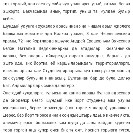
тик тормый, көн саен су сибә, чүп үләннәрен утый, китмән белән
эшкәртә. Бакчасында аның тәртип, уңыш та мулдан булыр
кебек.
Шундый ук уңган хуҗалар арасыннан Яңа Чишмә авыл җирлеге
башкарма комитетында Колхоз урамы, 8 һәм Чернышевский
урамы, 72 нче йортларда яшәүче Андрей Ерашов һәм Вячеслав
белән Наталья Ведякиннарны да атадылар. Кызганычка
каршы, без аларны өйләрендә очрата алмадык, барысы да
эштә иде. Тик йортка, өй каршыларындагы территорияләргә,
ишегалларына һәм Студенец ярларына күз төшерүгә үк моның
хак сүзләр булуына инанасың. Булганнан бар да була, диләр
бит. Андыйлар барысына да өлгерә.
Әлегедәй хуҗаларга тулысынча капма-каршы булган адреслар
да бирделәр безгә: шундый ике йорт Студенец аша узучы
күперләрнең берсе тирәсендә (тик төрле ярларда) урнашкан.
Дөрес, бер йорт тирәсе аннан соң җыештырылды, ә икенче якта,
элеккечә, ерып йөрмәслек һәм шуңа да әллә кайдан күренеп
тора торган яңа күпер өчен бик тә оят. Иренеп торырга түгел,