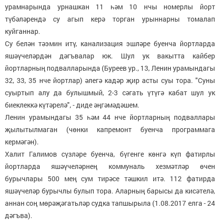
урамнарында урнашкан 11 һәм 10 нчы номерлы йорт
түбәләрендә су агып керә торган урыннарны томалап
куйганнар.
Су белән тәэмин итү, канализация эшләре буенча йортларда
яшәүчеләрдән дәгъвалар юк. Шул ук вакытта кайбер
йортларның подвалларында (Буреев ур., 13, Ленин урамындагы
32, 33, 35 нче йортлар) әлегә кадәр җир асты суы тора. "Суны
суыртып алу да булышмый, 2-3 сәгать үтүгә кабат шул ук
биеклеккә күтәрелә", - диде әңгәмәдәшем.
Ленин урамындагы 35 һәм 44 нче йортларның подваллары
җылытылмаган (чөнки капремонт буенча программага
кермәгән).
Халит Галимов сүзләре буенча, бүгенге көнгә күп фатирлы
йортларда яшәүчеләрнең коммуналь хезмәтләр өчен
бурычлары 500 мең сум тирәсе тәшкил итә. 112 фатирда
яшәүчеләр бурычлы булып тора. Аларның барысы да кисәтелә,
аннан соң мөрәҗәгатьләр судка тапшырыла (1.08.2017 елга - 24
дәгъва).