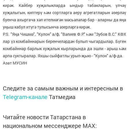
кирәк. Кайбер хуҗалыкларда ындыр табакларын, үлчәү
хуҗалыгын, киптерү һәм сортларга аеру агрегатларын әзерләү
буенча ахыргача хәл ителмәгән мәсьәләләр бар - аларны да яңа
уңыш кабул итүгә тулысынча әзерләргә кирәк.
P.S. "Яңа Чишмә", "Кулон" а/ф, "Вәлиев Ф.Р." һәм "Зубов В.С." КФХ
лар үз комбайннарын беренчеләрдән булып чыгардылар. Бүген
комбайннар барлык хуҗалык кырларында да эшли - арыш һәм
арпа суктыралар. Яхшы сыйфатлы урып-җыю - "Кулон" а/ф-да.
Азат МУСИН
Следите за самым важным и интересным в
Telegram-канале
Татмедиа
Читайте новости Татарстана в
национальном мессенджере MАХ: