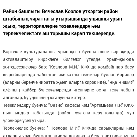
Район башлыгы Вячеслав Козлов үткәргән район
штабының чираттагы утырышында уңышны урып-
җыю, территорияләрне төзекләндерү һәм
терлекчелектәге эш торышы карап тикшерелде.
Бөртекле культураларны урып-җыю буенча эшне һәр җирдә
активлаштыру кирәклеге билгеләп үтелде. Урып-җыюда
җитешсезлекләр бар: "Козлова М.И." КФХ да комбайннар басу
кырыйларында чабылган ике катлы теземнәр буйлап йөриләр
(аларны беренче чиратта җыеп алырга кирәк иде), "Яңа Чишмә"
а/ф-ның кайбер бүлекчәләрендә игеннәрне өстән генә чабып
алганнар, бу уңышның югалуына китерә.
Төзекләндерү буенча: "Оазис" кафесы һәм "Артемьева Л.Р." КФХ-
ның ындыр табагында (район үзәгенә керү юлында) чүп
үләннәре үсеп утыра.
Терлекчелек буенча: " Козлова М.И." КФХ-да сарыкларны һәм
атларны үлән булмаган җирдә көтәләр, ә бераз читтәрәк менә