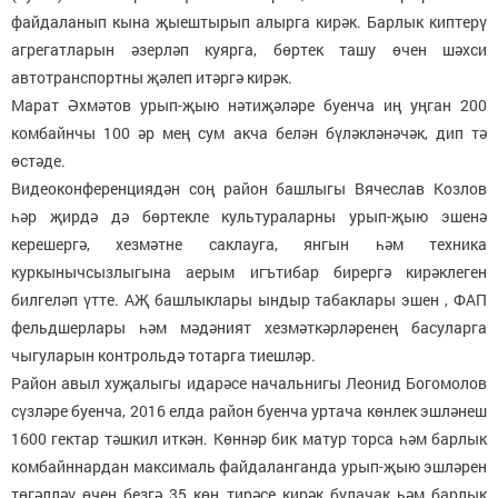
файдаланып кына җыештырып алырга кирәк. Барлык киптерү
агрегатларын әзерләп куярга, бөртек ташу өчен шәхси
автотранспортны җәлеп итәргә кирәк.
Марат Әхмәтов урып-җыю нәтиҗәләре буенча иң уңган 200
комбайнчы 100 әр мең сум акча белән бүләкләнәчәк, дип тә
өстәде.
Видеоконференциядән соң район башлыгы Вячеслав Козлов
һәр җирдә дә бөртекле культураларны урып-җыю эшенә
керешергә, хезмәтне саклауга, янгын һәм техника
куркынычсызлыгына аерым игътибар бирергә кирәклеген
билгеләп үтте. АҖ башлыклары ындыр табаклары эшен , ФАП
фельдшерлары һәм мәдәният хезмәткәрләренең басуларга
чыгуларын контрольдә тотарга тиешләр.
Район авыл хуҗалыгы идарәсе начальнигы Леонид Богомолов
сүзләре буенча, 2016 елда район буенча уртача көнлек эшләнеш
1600 гектар тәшкил иткән. Көннәр бик матур торса һәм барлык
комбайннардан максималь файдаланганда урып-җыю эшләрен
төгәлләү өчен безгә 35 көн тирәсе кирәк булачак һәм барлык