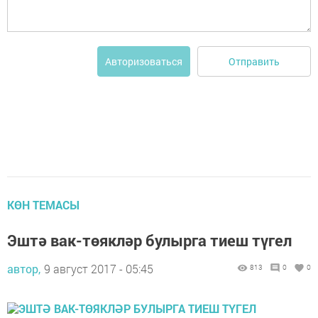
Отправить
Авторизоваться
КӨН ТЕМАСЫ
Эштә вак-төякләр булырга тиеш түгел
автор,
9 август 2017 - 05:45
813
0
0