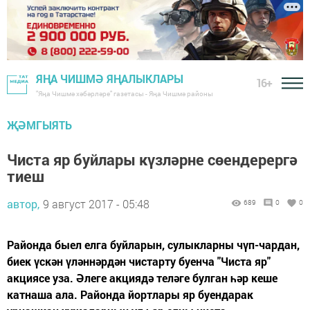
ЯҢА ЧИШМӘ ЯҢАЛЫКЛАРЫ
16+
"Яңа Чишмә хәбәрләре" газетасы - Яңа Чишмә районы
ҖӘМГЫЯТЬ
Чиста яр буйлары күзләрне сөендерергә
тиеш
автор,
9 август 2017 - 05:48
689
0
0
Районда быел елга буйларын, сулыкларны чүп-чардан,
биек үскән үләннәрдән чистарту буенча "Чиста яр"
акциясе уза. Әлеге акциядә теләге булган һәр кеше
катнаша ала. Районда йортлары яр буендарак