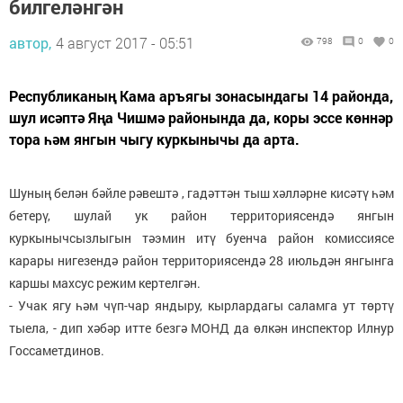
билгеләнгән
автор,
4 август 2017 - 05:51
798
0
0
Республиканың Кама аръягы зонасындагы 14 районда,
шул исәптә Яңа Чишмә районында да, коры эссе көннәр
тора һәм янгын чыгу куркынычы да арта.
Шуның белән бәйле рәвештә , гадәттән тыш хәлләрне кисәтү һәм
бетерү, шулай ук район территориясендә янгын
куркынычсызлыгын тәэмин итү буенча район комиссиясе
карары нигезендә район территориясендә 28 июльдән янгынга
каршы махсус режим кертелгән.
- Учак ягу һәм чүп-чар яндыру, кырлардагы саламга ут төртү
тыела, - дип хәбәр итте безгә МОНД да өлкән инспектор Илнур
Госсаметдинов.