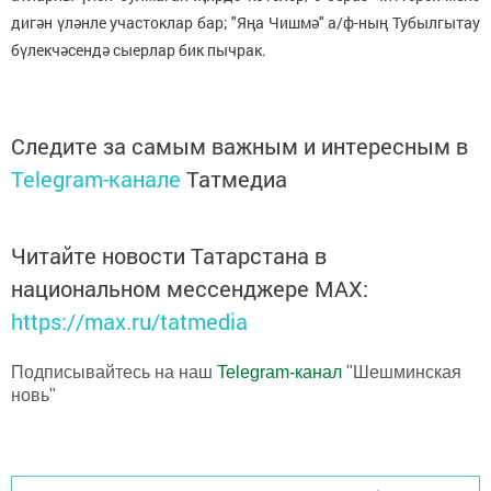
дигән үләнле участоклар бар; "Яңа Чишмә" а/ф-ның Тубылгытау
бүлекчәсендә сыерлар бик пычрак.
Следите за самым важным и интересным в
Telegram-канале
Татмедиа
Читайте новости Татарстана в
национальном мессенджере MАХ:
https://max.ru/tatmedia
Подписывайтесь на наш
Telegram-канал
"Шешминская
новь"