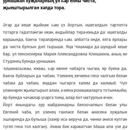
урнашкан хуҗаларның ул һәр елны чиста,
җыештырылган хәлдә тора.
Әгәр дә кеше җыйнак һәм үз йортын, ишегалдын тәртиптә
тотарга гадәтләнгән икән, андыйлар тирә-юньдә дә: ишегалды
каршында, бакча тирәләрендә һәм, әлбәттә инде, елга ярлары
да чиста булсын дип тырыша. Яңа Чишмәдә дә шундый кеше
бар, ул пенсионерка Мария Александровна Клюшкина, аның өе
Студенец буенда урнашкан.
-Ышанасызмы, юкмы, һәр көнне чабарга чыгам, яр буена да,
бакча буйларын да чабам. Үземнең кечкенә генә чалгым белән
чабам да чабам, яңадан чыгарга хәлем дә калмый. Чүп
үләннәрен җыештырып алам, ә менә ромашкаларга тотынмыйм,
яр буенда чәчәкләр үсәргә тиеш, алар бит матурлык өчен.
Йорт янындагы зур мәйданнарны бензочапкыч белән улы
Евгений чаба, ул үзенең гаиләсе белән әнисенә хуҗалык
эшләрендә дә булыша (хәзер исә аеруча да, чөнки әнисе күптән
түгел генә тол калган). Әмма бик хәрәкәтчән Маша апа үзе дә