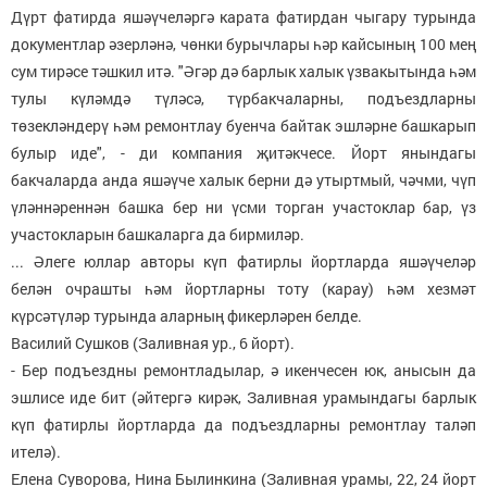
Дүрт фатирда яшәүчеләргә карата фатирдан чыгару турында
документлар әзерләнә, чөнки бурычлары һәр кайсының 100 мең
сум тирәсе тәшкил итә. "Әгәр дә барлык халык үзвакытында һәм
тулы күләмдә түләсә, түрбакчаларны, подъездларны
төзекләндерү һәм ремонтлау буенча байтак эшләрне башкарып
булыр иде", - ди компания җитәкчесе. Йорт янындагы
бакчаларда анда яшәүче халык берни дә утыртмый, чәчми, чүп
үләннәреннән башка бер ни үсми торган участоклар бар, үз
участокларын башкаларга да бирмиләр.
... Әлеге юллар авторы күп фатирлы йортларда яшәүчеләр
белән очрашты һәм йортларны тоту (карау) һәм хезмәт
күрсәтүләр турында аларның фикерләрен белде.
Василий Сушков (Заливная ур., 6 йорт).
- Бер подъездны ремонтладылар, ә икенчесен юк, анысын да
эшлисе иде бит (әйтергә кирәк, Заливная урамындагы барлык
күп фатирлы йортларда да подъездларны ремонтлау таләп
ителә).
Елена Суворова, Нина Былинкина (Заливная урамы, 22, 24 йорт