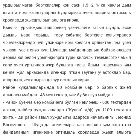
урдырылмаган бөртеклеләр көн саен 1,5 -2 % ка чаклы дым
югалта һәм, югалтуларны булдырмас өчен, аларны оптималь
срокларда җыештырып алырга кирәк.
Быелгы урып-җыю эшләренең үзенчәлеге тагын шунда, эссе
дымлы һава торышы тору сәбәпле бөртекле культуралар
чәчүлекләрендә чүп үләннәре һәм коелган орлыктан яңа үсеп
чыккан үсентеләр күп. Шуңа да мәйданнарның байтак өлешен
аерым юл белән урып-җыярга туры киләчәк, теземнәргә чабып
салу өчен ургычлар әзер булырга тиеш. Явым -төшемнәр һәм
көчле җил аркасында игеннәр яткан (ауган) участоклар бар,
аларны җыеп алырга да зур осталык кирәк.
Район хуҗалыкларында 80 комбайн бар, ә барлык җыеп
алынасы мәйдан - 48 мең гектар, һәм бу бик зур мәйдан.
- Район буенча бер комбайнга булган йөкләнеш - 600 гектардан
артык, кайбер хуҗалыкларда ("Кулон" а/ф) ул 1100 гектарга
җитә, - ди район авыл хуҗалыгы идарәсе начальнигы Леонид
Богомолов . - Шуңа да игенчеләргә һәр аяз көн һәм сәгатьтән
файдаланып, игеннәрне оптималь срокларда җыеп алырга