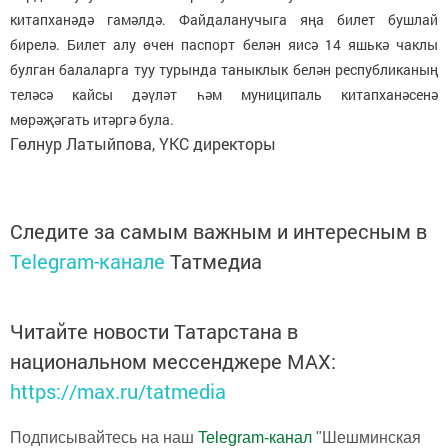
китапханәдә гамәлдә. Файдаланучыга яңа билет бушлай
бирелә. Билет алу өчен паспорт белән яисә 14 яшькә чаклы
булган балаларга туу турында таныклык белән республиканың
теләсә кайсы дәүләт һәм муниципаль китапханәсенә
мөрәҗәгать итәргә була.
Гөлнур Латыйпова, ҮКС директоры
Следите за самым важным и интересным в
Telegram-канале
Татмедиа
Читайте новости Татарстана в
национальном мессенджере MАХ:
https://max.ru/tatmedia
Подписывайтесь на наш
Telegram-канал
"Шешминская