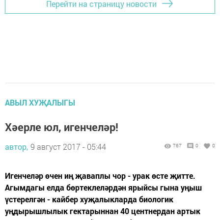
Перейти на страницу новости
АВЫЛ ХУҖАЛЫГЫ
Хәерле юл, игенчеләр!
автор,
9 август 2017 - 05:44
767
0
0
Игенчеләр өчен иң җаваплы чор - урак өсте җитте.
Агымдагы елда бөртеклеләрдән ярыйсы гына уңыш
үстерелгән - кайбер хуҗалыкларда биологик
уңдырышлылык гектарыннан 40 центнердан артык