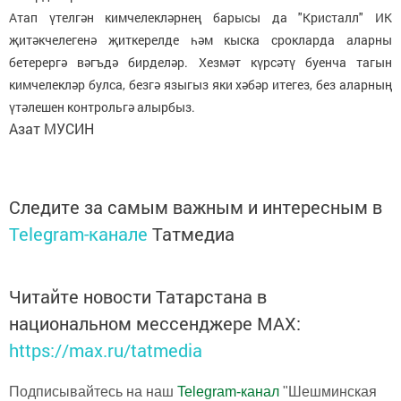
Атап үтелгән кимчелекләрнең барысы да "Кристалл" ИК
җитәкчелегенә җиткерелде һәм кыска срокларда аларны
бетерергә вәгъдә бирделәр. Хезмәт күрсәтү буенча тагын
кимчелекләр булса, безгә языгыз яки хәбәр итегез, без аларның
үтәлешен контрольгә алырбыз.
Азат МУСИН
Следите за самым важным и интересным в
Telegram-канале
Татмедиа
Читайте новости Татарстана в
национальном мессенджере MАХ:
https://max.ru/tatmedia
Подписывайтесь на наш
Telegram-канал
"Шешминская