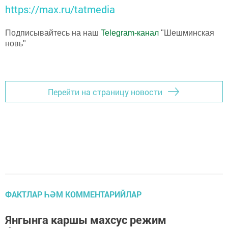
https://max.ru/tatmedia
Подписывайтесь на наш
Telegram-канал
"Шешминская
новь"
Перейти на страницу новости
ФАКТЛАР ҺӘМ КОММЕНТАРИЙЛАР
Янгынга каршы махсус режим