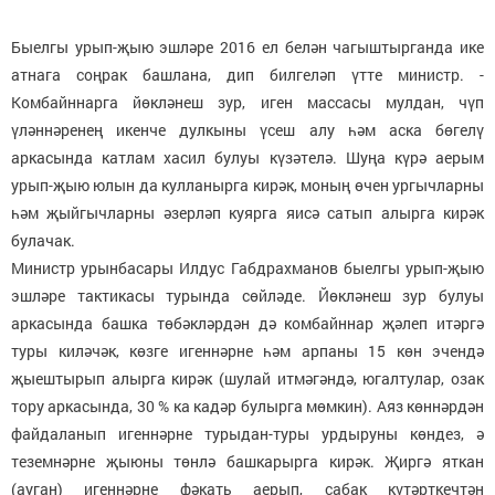
Быелгы урып-җыю эшләре 2016 ел белән чагыштырганда ике
атнага соңрак башлана, дип билгеләп үтте министр. -
Комбайннарга йөкләнеш зур, иген массасы мулдан, чүп
үләннәренең икенче дулкыны үсеш алу һәм аска бөгелү
аркасында катлам хасил булуы күзәтелә. Шуңа күрә аерым
урып-җыю юлын да кулланырга кирәк, моның өчен ургычларны
һәм җыйгычларны әзерләп куярга яисә сатып алырга кирәк
булачак.
Министр урынбасары Илдус Габдрахманов быелгы урып-җыю
эшләре тактикасы турында сөйләде. Йөкләнеш зур булуы
аркасында башка төбәкләрдән дә комбайннар җәлеп итәргә
туры киләчәк, көзге игеннәрне һәм арпаны 15 көн эчендә
җыештырып алырга кирәк (шулай итмәгәндә, югалтулар, озак
тору аркасында, 30 % ка кадәр булырга мөмкин). Аяз көннәрдән
файдаланып игеннәрне турыдан-туры урдыруны көндез, ә
теземнәрне җыюны төнлә башкарырга кирәк. Җиргә яткан
(ауган) игеннәрне фәкать аерып, сабак күтәрткечтән