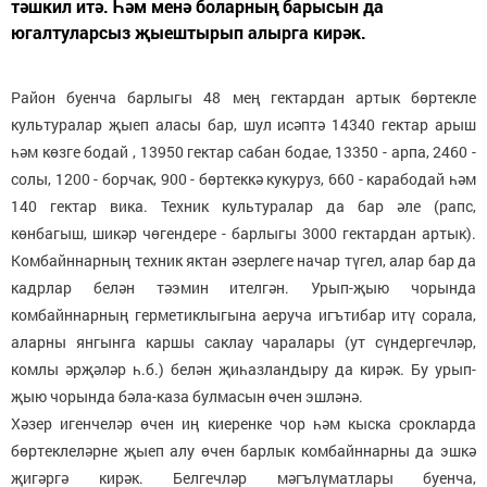
тәшкил итә. Һәм менә боларның барысын да
югалтуларсыз җыештырып алырга кирәк.
Район буенча барлыгы 48 мең гектардан артык бөртекле
культуралар җыеп аласы бар, шул исәптә 14340 гектар арыш
һәм көзге бодай , 13950 гектар сабан бодае, 13350 - арпа, 2460 -
солы, 1200 - борчак, 900 - бөртеккә кукуруз, 660 - карабодай һәм
140 гектар вика. Техник культуралар да бар әле (рапс,
көнбагыш, шикәр чөгендере - барлыгы 3000 гектардан артык).
Комбайннарның техник яктан әзерлеге начар түгел, алар бар да
кадрлар белән тәэмин ителгән. Урып-җыю чорында
комбайннарның герметиклыгына аеруча игътибар итү сорала,
аларны янгынга каршы саклау чаралары (ут сүндергечләр,
комлы әрҗәләр һ.б.) белән җиһазландыру да кирәк. Бу урып-
җыю чорында бәла-каза булмасын өчен эшләнә.
Хәзер игенчеләр өчен иң киеренке чор һәм кыска срокларда
бөртеклеләрне җыеп алу өчен барлык комбайннарны да эшкә
җигәргә кирәк. Белгечләр мәгълүматлары буенча,