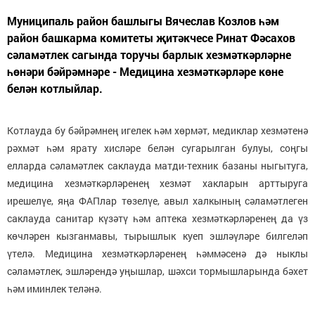
Муниципаль район башлыгы Вячеслав Козлов һәм
район башкарма комитеты җитәкчесе Ринат Фәсахов
сәламәтлек сагында торучы барлык хезмәткәрләрне
һөнәри бәйрәмнәре - Медицина хезмәткәрләре көне
белән котлыйлар.
Котлауда бу бәйрәмнең игелек һәм хөрмәт, медиклар хезмәтенә
рәхмәт һәм ярату хисләре белән сугарылган булуы, соңгы
елларда сәламәтлек саклауда матди-техник базаны ныгытуга,
медицина хезмәткәрләренең хезмәт хакларын арттыруга
ирешелүе, яңа ФАПлар төзелүе, авыл халкының сәламәтлеген
саклауда санитар күзәтү һәм аптека хезмәткәрләренең да үз
көчләрен кызганмавы, тырышлык куеп эшләүләре билгеләп
үтелә. Медицина хезмәткәрләренең һәммәсенә дә ныклы
сәламәтлек, эшләрендә уңышлар, шәхси тормышларында бәхет
һәм иминлек теләнә.