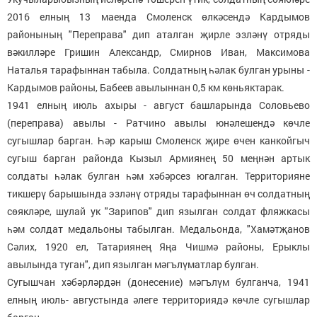
2016 елның 13 маенда Смоленск өлкәсендә Кардымов
районының "Переправа" дип аталган җирле эзләнү отряды
вәкилләре Гришин Александр, Смирнов Иван, Максимова
Наталья тарафыннан табыла. Солдатның һәлак булган урыны -
Кардымов районы, Бабеев авылыннан 0,5 км көньяктарак.
1941 елның июль ахыры - август башларында Соловьево
(переправа) авылы - Ратчино авылы юнәлешендә көчле
сугышлар барган. Һәр карыш Смоленск җире өчен канкойгыч
сугыш барган районда Кызыл Армиянең 50 меңнән артык
солдаты һәлак булган һәм хәбәрсез югалган. Территорияне
тикшерү барышында эзләнү отряды тарафыннан өч солдатның
сөякләре, шулай ук "Зарипов" дип язылган солдат фляжкасы
һәм солдат медальоны табылган. Медальонда, "Хамәтҗанов
Сәлих, 1920 ел, Татариянең Яңа Чишмә районы, Ерыклы
авылында туган", дип язылган мәгълүматлар булган.
Сугышчан хәбәрләрдән (донесение) мәгълүм булганча, 1941
елның июль- августында әлеге территориядә көчле сугышлар