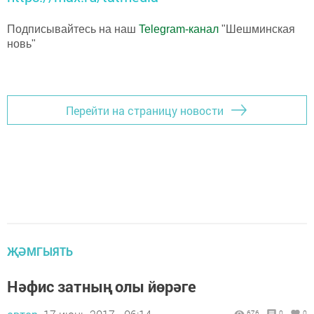
Подписывайтесь на наш
Telegram-канал
"Шешминская
новь"
Перейти на страницу новости
ҖӘМГЫЯТЬ
Нәфис затның олы йөрәге
676
0
0