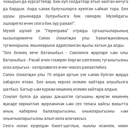
чокырын да күрсәттеләр. Бик күп солдатлар ятып калган кичүгә
дә бардык. Анда һәлак булучыларга куелган һәйкәл тора. Без
шушы урыннарда булуыбызга бик сөендек. Музейдагы
эшләрегез өчен сезгә бик зур рәхмәт".
Музей шулай ук "Переправа" отряды сугышчыларының
кызылармияче Сәлих Әхмәтҗан улы Хамәтҗановның
туганнарына, якыннарына адресланган җылы хатын да алды.
"Без безнең кече Ватаныбыз - Смоленск җирләре һәм олы
Ватаныбыз - Рәсәй өчен гомерен биргән үзегезнең туганыгызны
искә алуыгыз - хәтерләвегез өчен чиксез рәхмәтлебез.
Сәлих Әхмәтҗан улы 70 елдан артык үзе һәлак булган җирдә
хәбәрсез яткан. Без аның керсез исемен кайтара алуыбызга
шатбыз. Батыр һәм күркәм кешенең исемен кайтара алдык.
Соңлап булса да шушы дәһшәтле сугышны җиңгән кешенең
җәсәде хөрмәтләп җирләнәчәк һәм сез теләсә кайсы вакытта
аның каберенә балаларыгызны, оныкларыгызны һәм
оныкчыкларыгызны алып килә алачаксыз.
Сезгә ихлас күңелдән бәхет-шатлык, ныклы исәнлек, имин