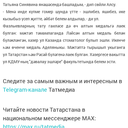
Татьяна Синявина янәшәсендә башладым, - дип сөйли Алсу.
- Менә инде күпме гомер шунда үтте - эшлибез, яшибез, ике
кызыбыз үсеп җитте, әйбәт белем алдылар, - ди ул.
Фазлыевларның тату гаиләсе дә өч алтын медальгә лаек
булган: мәктәп тәмамлаганда Ләйсән алтын медаль белән
бүләкләнгән, хәзер ул Казанда стоматолог булып эшли. Икенче
һәм өченче медаль Аделяныкы. Мәктәптә тырышып укыганга
ул Татарстан һәм Рәсәй бүләгенә лаек булган. Хәзергесе вакытта
ул КДМУ-ның "дәвалау эшләре" факультетында белем эсти.
Следите за самым важным и интересным в
Telegram-канале
Татмедиа
Читайте новости Татарстана в
национальном мессенджере MАХ:
https://max.ru/tatmedia