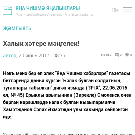
ЯҢА ЧИШМӘ ЯҢАЛЫКЛАРЫ
16+
"Яңа Чишмә хәбәрләре" газетасы - Яңа Чишмә районы
ҖӘМГЫЯТЬ
Халык хәтере мәңгелек!
автор,
20 июнь 2017 - 08:35
550
0
0
Нәкъ менә бер ел элек "Яңа Чишмә хәбәрләре" газетасы
битләрендә дөнья күргән "Һәлак булган солдатның
туганнары табылган" дигән язмада ("ЯЧХ", 22.06.2016
ел, № 45) Ерыклы авылыннан (Зирекле) Смоленск өчен
барган көрәшләрдә һәлак булган кызылармияче
Хамәтҗанов Сәлих Әхмәтҗан улы хакында сөйләнгән
иде.
Укучыларыбызның исләренә төшереп үтик, солдатның сөякләре