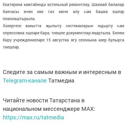
Екатерина мәктәбендә котельный ремонтлау, Шахмай балалар
бакчасы өчен ике газ миче алу һәм башка эшләр
планлаштырыла.
Хәзергесе вакытта җылыту системаларын юдырту һәм
опрессовка эшләре бара, тиешле документлар яңартыла. Белем
бирү учреждениеләре 15 августка ягу сезонына әзер булырга
тиешләр.
Следите за самым важным и интересным в
Telegram-канале
Татмедиа
Читайте новости Татарстана в
национальном мессенджере MАХ:
https://max.ru/tatmedia