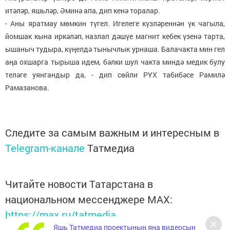
итәләр, яшьләр, Әминә апа, дип кенә торалар.
- Аны яратмау мөмкин түгел. Игелеге күзләреннән үк чагыла,
йомшак кына иркәләп, назлап дәшүе магнит кебек үзенә тарта,
ышаныч тудыра, күңелдә тынычлык урнаша. Балачакта мин гел
аңа охшарга тырыша идем, бәлки шул чакта миндә медик булу
теләге уянгандыр да, - дип сөйли РҮХ табибәсе Рамилә
Рамазанова.
Следите за самым важным и интересным в
Telegram-канале
Татмедиа
Читайте новости Татарстана в
национальном мессенджере MАХ:
https://max.ru/tatmedia
Яшь Татмедиа проектының яңа видеосын