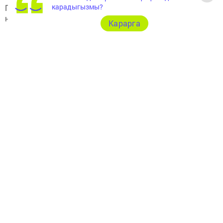
карадыгызмы?
Подписывайтесь на наш
Telegram-канал
"Шешминская
новь"
Карарга
Перейти на страницу новости