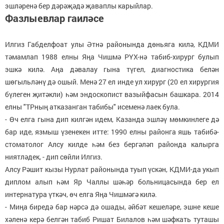
эшләренә бер дәрәҗәдә җаваплы карыйлар.
Фазлыевлар гаиләсе
Илгиз Габделфоат улы Әтнә районында дөньяга килә, КДМИ
тәмамлап 1988 елны Яңа Чишмә РҮХ-нә табиб-хирург булып
эшкә килә. Аңа дәвалау гына түгел, диагностика белән
шөгыльләнү дә ошый. Менә 27 ел инде ул хирург (20 ел хирургия
бүлеген җитәкли) һәм эндоскопист вазыйфасын башкара. 2014
елны "ТРның атказанган табибы" исеменә лаек була.
- Өч елга гына дип килгән идем, Казанда эшләү мөмкинлеге дә
бар иде, язмыш үзенекен итте: 1990 елны районга яшь табибә-
стоматолог Алсу килде һәм без бергәләп районда калырга
ниятләдек, - дип сөйли Илгиз.
Алсу Рәшит кызы Нурлат районында туып үскән, КДМИ-да укып
диплом алып һәм Яр Чаллы шәһәр больницасында бер ел
интернатура үткәч, өч елга Яңа Чишмәгә килә.
- Миңа биредә бар нәрсә дә ошады, әйбәт кешеләре, эшне кеше
хәленә керә белгән табиб Ришат Билалов һәм шәфкать туташы