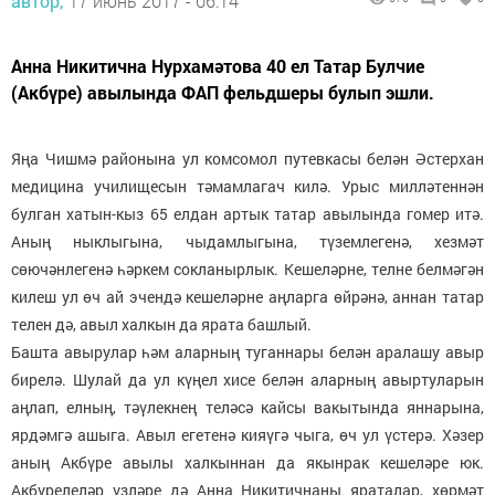
автор,
17 июнь 2017 - 06:14
Анна Никитична Нурхамәтова 40 ел Татар Булчие
(Акбүре) авылында ФАП фельдшеры булып эшли.
Яңа Чишмә районына ул комсомол путевкасы белән Әстерхан
медицина училищесын тәмамлагач килә. Урыс милләтеннән
булган хатын-кыз 65 елдан артык татар авылында гомер итә.
Аның ныклыгына, чыдамлыгына, түземлегенә, хезмәт
сөючәнлегенә һәркем сокланырлык. Кешеләрне, телне белмәгән
килеш ул өч ай эчендә кешеләрне аңларга өйрәнә, аннан татар
телен дә, авыл халкын да ярата башлый.
Башта авырулар һәм аларның туганнары белән аралашу авыр
бирелә. Шулай да ул күңел хисе белән аларның авыртуларын
аңлап, елның, тәүлекнең теләсә кайсы вакытында яннарына,
ярдәмгә ашыга. Авыл егетенә кияүгә чыга, өч ул үстерә. Хәзер
аның Акбүре авылы халкыннан да якынрак кешеләре юк.
Акбүрелеләр үзләре дә Анна Никитичнаны яраталар, хөрмәт