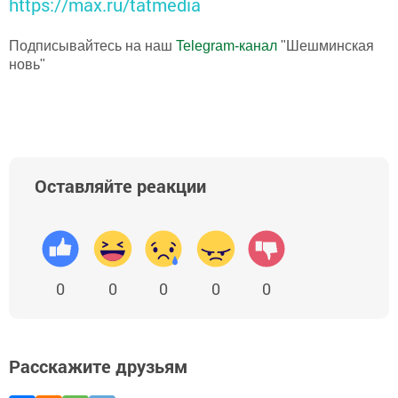
https://max.ru/tatmedia
Подписывайтесь на наш
Telegram-канал
"Шешминская
новь"
Оставляйте реакции
0
0
0
0
0
Расскажите друзьям