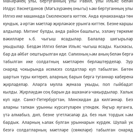
Маһирәнең улы, бертуганның улы Равил, улы Ильяс белән
Илдус Хөснетдинов (Мәгъзүрәнең оныгы) һәм бертуганның улы
Илгиз ике машинада Смоленскига киттек. Анда кунакханәдә төн
кундык, ә иртән мәетләр җирләнәсе урынга киттек. Безне каршы
алдылар. Митинг булды, анда район башлыгы, эзләнү төркеме
вәкилләре һ.б. чыгыш ясадылар. Балалар шигырьләр
укыдылар. Бездән Илгиз белән Ильяс чыгыш ясады. Кыскасы,
бар да әйбәт оештырылган иде. Сәлихның һәм аның белән бергә
табылган ике солдатның мәетләрен берләштерделәр. Зур
снаряд чокырында исемсез солдатлар күп табылган. Бөтен
шартын туры китереп, аларның барын бергә туганнар каберенә
җирләделәр. Аларга мулла җеназа укыды, поп гыйбадәт
кылды. Җирләүдән соң барын да ашханәгә чакырдылар. Халык
күп иде. Санкт-Петербургтан, Минскидан да килгәннәр. Без
аларны тапкан урынны күрсәтүләрен үтендек. Яңгыр яуганга,
үтә алмабыз, дип, безне үгетләсәләр дә, без нык тордык һәм
бардык. Аларның һәлак булган урыннарын күрдек. Шулай ук
безгә солдатларның мәетләре (сөякләре) табылган снаряд