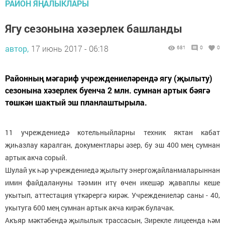
РАЙОН ЯҢАЛЫКЛАРЫ
Ягу сезонына хәзерлек башланды
автор,
17 июнь 2017 - 06:18
681
0
0
Районның мәгариф учреждениеләрендә ягу (җылыту)
сезонына хәзерлек буенча 2 млн. сумнан артык бәягә
төшкән шактый эш планлаштырыла.
11 учреждениедә котельныйларны техник яктан кабат
җиһазлау каралган, документлары әзер, бу эш 400 мең сумнан
артык акча сорый.
Шулай ук һәр учреждениедә җылыту энергоҗайланмаларыннан
имин файдалануны тәэмин итү өчен икешәр җаваплы кеше
укытып, аттестация үткәрергә кирәк. Учреждениеләр саны - 40,
укытуга 600 мең сумнан артык акча кирәк булачак.
Акъяр мәктәбендә җылылык трассасын, Зирекле лицеенда һәм