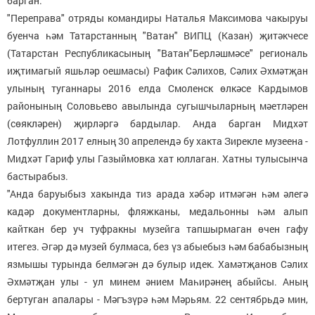
барган.
"Переправа" отряды командиры Наталья Максимова чакыруы
буенча һәм Татарстанның "Ватан" ВИПЦ (Казан) җитәкчесе
(Татарстан Республикасының "Ватан"Берләшмәсе" региональ
иҗтимагый яшьләр оешмасы) Рафик Сәлихов, Сәлих Әхмәтҗан
улының туганнары 2016 елда Смоленск өлкәсе Кардымов
районының Соловьево авылында сугышчыларның мәетләрен
(сөякләрен) җирләргә бардылар. Анда барган Мидхәт
Лотфуллин 2017 елның 30 апрелендә бу хакта Зирекле музеена -
Мидхәт Гариф улы Газыймовка хат юллаган. Хатны тулысынча
бастырабыз.
"Анда баруыбыз хакында тиз арада хәбәр итмәгән һәм әлегә
кадәр документларны, фляжканы, медальонны һәм алып
кайткан бер уч туфракны музейга тапшырмаган өчен гафу
итегез. Әгәр дә музей булмаса, без үз абыебыз һәм бабабызның
язмышы турында белмәгән дә булыр идек. Хамәтҗанов Сәлих
Әхмәтҗан улы - ул минем әнием Маһирәнең абыйсы. Аның
бертуган апалары - Мәгъзүрә һәм Мәрьям. 22 сентябрьдә мин,