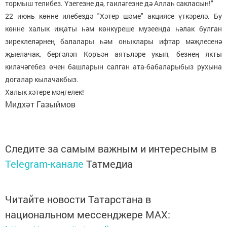
тормыш телибез. Үзегезне дә, гаиләгезне дә Аллаһ сакласын!"
22 июнь көнне илебездә "Хәтер шәме" акциясе үткәрелә. Бу
көнне халык иҗаты һәм көнкүреше музеенда һәлак булган
зиреклеләрнең балалары һәм оныклары ифтар мәҗлесенә
җыелачак, бергәләп Коръән аятьләре укып, безнең якты
киләчәгебез өчен башларын салган ата-бабаларыбыз рухына
догалар кылачакбыз.
Халык хәтере мәңгелек!
Мидхәт Газыймов
Следите за самым важным и интересным в
Telegram-канале
Татмедиа
Читайте новости Татарстана в
национальном мессенджере MАХ: