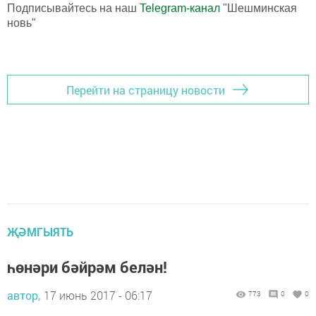
Подписывайтесь на наш
Telegram-канал
"Шешминская
новь"
Перейти на страницу новости
ҖӘМГЫЯТЬ
һөнәри бәйрәм белән!
автор,
17 июнь 2017 - 06:17
773
0
0