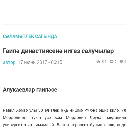
СӘЛАМӘТЛЕК САГЫНДА
Гаилә династиясенә нигез салучылар
автор,
17 июнь 2017 - 06:15
837
0
0
Алукаевлар гаиләсе
Равил Хәмзә улы 30 ел элек Яңа Чишмә РҮХ-нә эшкә килә. Ул
Мордовиядә туып үсә һәм Мордовия Дәүләт медицина
университетын тәмамлый. Башта терапевт булып эшли, инде