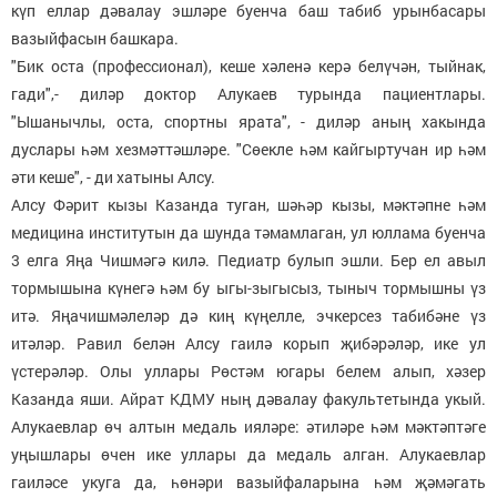
күп еллар дәвалау эшләре буенча баш табиб урынбасары
вазыйфасын башкара.
"Бик оста (профессионал), кеше хәленә керә белүчән, тыйнак,
гади",- диләр доктор Алукаев турында пациентлары.
"Ышанычлы, оста, спортны ярата", - диләр аның хакында
дуслары һәм хезмәттәшләре. "Сөекле һәм кайгыртучан ир һәм
әти кеше", - ди хатыны Алсу.
Алсу Фәрит кызы Казанда туган, шәһәр кызы, мәктәпне һәм
медицина институтын да шунда тәмамлаган, ул юллама буенча
3 елга Яңа Чишмәгә килә. Педиатр булып эшли. Бер ел авыл
тормышына күнегә һәм бу ыгы-зыгысыз, тыныч тормышны үз
итә. Яңачишмәлеләр дә киң күңелле, эчкерсез табибәне үз
итәләр. Равил белән Алсу гаилә корып җибәрәләр, ике ул
үстерәләр. Олы уллары Рөстәм югары белем алып, хәзер
Казанда яши. Айрат КДМУ ның дәвалау факультетында укый.
Алукаевлар өч алтын медаль ияләре: әтиләре һәм мәктәптәге
уңышлары өчен ике уллары да медаль алган. Алукаевлар
гаиләсе укуга да, һөнәри вазыйфаларына һәм җәмәгать