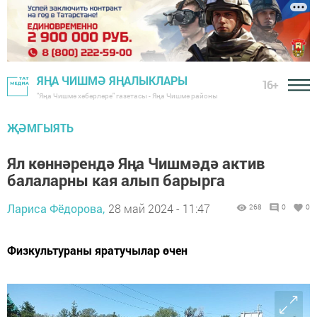
ЯҢА ЧИШМӘ ЯҢАЛЫКЛАРЫ
16+
"Яңа Чишмә хәбәрләре" газетасы - Яңа Чишмә районы
ҖӘМГЫЯТЬ
Ял көннәрендә Яңа Чишмәдә актив
балаларны кая алып барырга
Лариса Фёдорова,
28 май 2024 - 11:47
268
0
0
Физкультураны яратучылар өчен