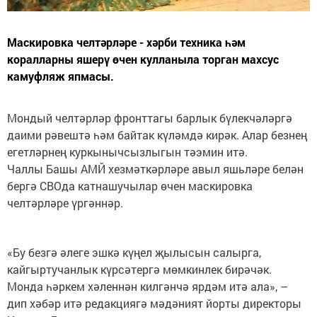
Маскировка челтәрләре - хәрби техника һәм
коралларны яшерү өчен кулланыла торган махсус
камуфляж япмасы.
Мондый челтәрләр фронттагы барлык бүлекчәләргә
даими рәвештә һәм байтак күләмдә кирәк. Алар безнең
егетләрнең куркынычсызлыгын тәэмин итә.
Чаллы Башы АМЙ хезмәткәрләре авыл яшьләре белән
бергә СВОда катнашучылар өчен маскировка
челтәрләре үргәннәр.
«Бу безгә әлеге эшкә күңел җылысын салырга,
кайгыртучанлык күрсәтергә мөмкинлек бирәчәк.
Монда һәркем хәленнән килгәнчә ярдәм итә ала», –
дип хәбәр итә редакциягә мәдәният йорты директоры