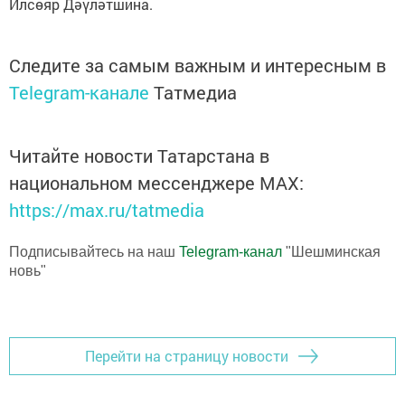
Илсөяр Дәүләтшина.
Следите за самым важным и интересным в
Telegram-канале
Татмедиа
Читайте новости Татарстана в
национальном мессенджере MАХ:
https://max.ru/tatmedia
Подписывайтесь на наш
Telegram-канал
"Шешминская
новь"
Перейти на страницу новости