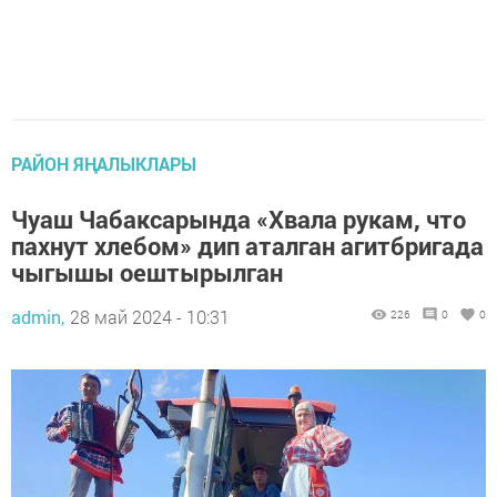
РАЙОН ЯҢАЛЫКЛАРЫ
Чуаш Чабаксарында «Хвала рукам, что
пахнут хлебом» дип аталган агитбригада
чыгышы оештырылган
admin,
28 май 2024 - 10:31
226
0
0