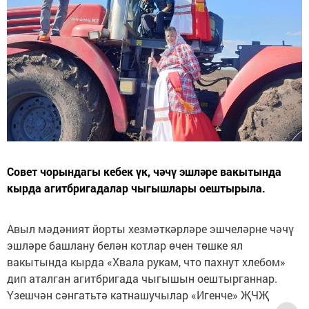
Совет чорындагы кебек үк, чәчү эшләре вакытында
кырда агитбригадалар чыгышлары оештырыла.
Авыл мәдәният йорты хезмәткәрләре эшчеләрне чәчү
эшләре башлану белән котлар өчен төшке ял
вакытында кырда «Хвала рукам, что пахнут хлебом»
дип аталган агитбригада чыгышын оештырганнар.
Үзешчән сәнгатьтә катнашучылар «Игенче» ҖЧҖ