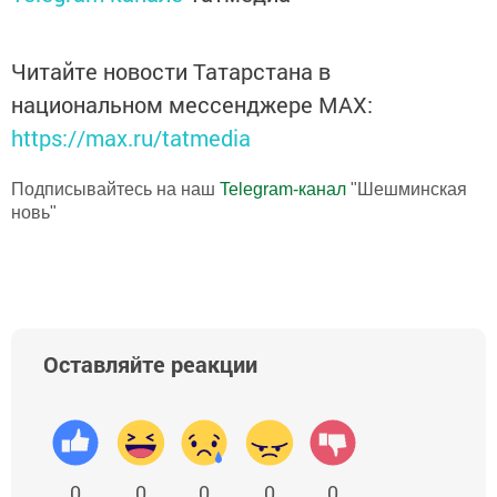
Читайте новости Татарстана в
национальном мессенджере MАХ:
https://max.ru/tatmedia
Подписывайтесь на наш
Telegram-канал
"Шешминская
новь"
Оставляйте реакции
0
0
0
0
0