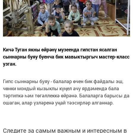
Кичә Туган якны өйрәнү музеенда гипстан ясалган
сыннарны буяу буенча бик мавыктыргыч мастер-класс
узган.
Гипс сыннарны буяу - балалар өчен бик файдалы эш,
чөнки мондый кызыклы күңел ачу ярдәмендә бала
тәртипкә һәм төгәллеккә өйрәнә. Балаларга барысы да
ошаган, алар үзләренә уңай тәэсирләр алганнар.
Следите за самым важным и интересным в