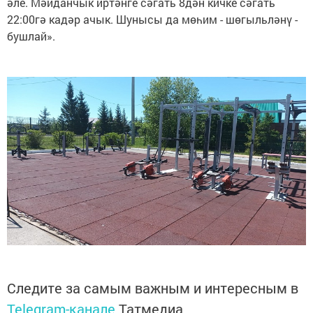
әле. Мәйданчык иртәнге сәгать 8дән кичке сәгать
22:00гә кадәр ачык. Шунысы да мөһим - шөгыльләнү -
бушлай».
Следите за самым важным и интересным в
Telegram-канале
Татмедиа