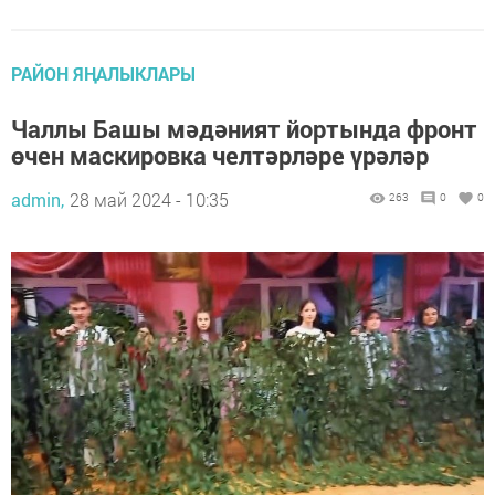
РАЙОН ЯҢАЛЫКЛАРЫ
Чаллы Башы мәдәният йортында фронт
өчен маскировка челтәрләре үрәләр
admin,
28 май 2024 - 10:35
263
0
0