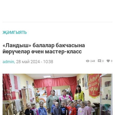
ҖӘМГЫЯТЬ
«Ландыш» балалар бакчасына
йөрүчеләр өчен мастер-класс
admin,
28 май 2024 - 10:38
248
0
0