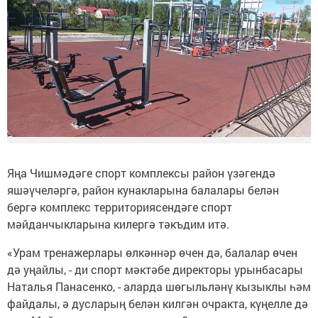
Яңа Чишмәдәге спорт комплексы район үзәгендә
яшәүчеләргә, район кунакларына балалары белән
бергә комплекс территориясендәге спорт
мәйданчыкларына килергә тәкъдим итә.
«Урам тренажерлары өлкәннәр өчен дә, балалар өчен
дә уңайлы, - ди спорт мәктәбе директоры урынбасары
Наталья Панасенко, - аларда шөгыльләнү кызыклы һәм
файдалы, ә дусларың белән килгән очракта, күңелле дә