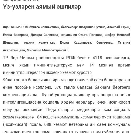
Үз-үзләрен аямый эшлиләр
Яңа Чишмә РПФ бүлеге коллективы, белгечләр: Людмила Бутина, Алексей Юрин,
Елена Закирова, Диләрә Сәлихова, начальник Ольга Попкова, шофер Николай
Шешолин, техник хезмәткәр Елена Кудряшова, белгечләр: Татьяна
а.
Астраханцева, Миләүшә Минабетдинов
ТР Яңа Чишмә районындагы РПФ бүлеге 4118 пенсионерга,
меңгә якын иминиятләштерүче һәм 14 меңнән артык
иминиятләштерелгән шәхескә хезмәт күрсәтә.
90лап анага баласы яшь ярымга җиткәнче ай саен бала караган
өчен пособие исәпләнә, 570 гаилә баласы бакчага йөргәнгә
компенсация ала. Шулай ук социаль яклау органнарына авыл
интеллигенциясенә социаль ярдәм чаралары өчен исәп-хисап
ясау да йөкләнгән. Педагогларга, медикларга һәм социаль
хезмәткәрләргә - 84 кешегә коммуналь хезмәтләр өчен ташлама
(исәп-хисап) ясала, 688 хезмәт ветераны ай саен коммуналь
түләүләр өчен ташлама - акчалата түләүләр һәм субсидия ала,