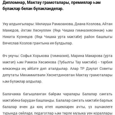
Дипломнар, Мактау грамоталары, премияләр һәм
бүләкләр белән бүләкләнделәр.
Уку алдынгылары: Миләүшә Рамазанова, Диана Козлова, Айтан
Мамедов, Әхтәм Хөснуллин (Яңа Чишмә гимназиясеннән) һәм
Никита Кузнецов (Яңа Чишмә урта мәктәбе) район башлыгы
Вячеслав Козлов грантына ия булдылар.
Өч укучы: Софья Хорькова (гимназия), Марина Макарова (урта
мәктәп) һәм Рәмизә Хөсәенова (Тубылгы Тау мәктәбе) - тәрбия
өлкәсендә иң әйбәте дип аталдылар. Алар ТР Дәүләт Советы
депутаты Мөхәммәтвәли Хөснетдиновтан Мактау грамоталары
һәм бүләкләр алдылар.
Балачакка багышланган бәйрәм чаралары Балалар сәнгать
мәктәбенә барудан башланды. Балалар сәнгать мәктәбе барлык
балалар өчен дә киң итеп ишекләрен ачты, үз эшчәнлеге
турында сөйләде, педагоглар һәм төрле музыка уен кораллары