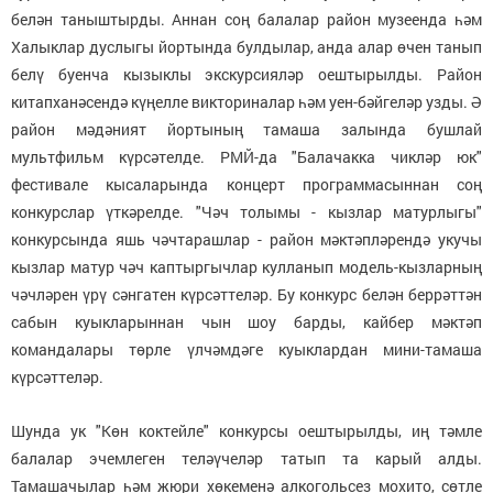
белән таныштырды. Аннан соң балалар район музеенда һәм
Халыклар дуслыгы йортында булдылар, анда алар өчен танып
белү буенча кызыклы экскурсияләр оештырылды. Район
китапханәсендә күңелле викториналар һәм уен-бәйгеләр узды. Ә
район мәдәният йортының тамаша залында бушлай
мультфильм күрсәтелде. РМЙ-да "Балачакка чикләр юк"
фестивале кысаларында концерт программасыннан соң
конкурслар үткәрелде. "Чәч толымы - кызлар матурлыгы"
конкурсында яшь чәчтарашлар - район мәктәпләрендә укучы
кызлар матур чәч каптыргычлар кулланып модель-кызларның
чәчләрен үрү сәнгатен күрсәттеләр. Бу конкурс белән беррәттән
сабын куыкларыннан чын шоу барды, кайбер мәктәп
командалары төрле үлчәмдәге куыклардан мини-тамаша
күрсәттеләр.
Шунда ук "Көн коктейле" конкурсы оештырылды, иң тәмле
балалар эчемлеген теләүчеләр татып та карый алды.
Тамашачылар һәм жюри хөкеменә алкогольсез мохито, сөтле