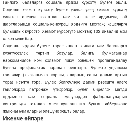
Гаиләгә, балаларга социаль ярдәм күрсәтү бүлеге эшли.
Социаль хезмәт күрсәтү бүлеге үзеңә- үзең хезмәт күрсәтү
сәләтен өлешчә югалткан һәм чит кеше ярдәменә, өй
шартларында социаль-көнкүреш ярдәмгә мохтаҗ кешеләргә
булышлык күрсәтә. Хезмәт күрсәтүгә мохтаҗ 102 инвалид һәм
өлкән кеше бар.
Социаль ярдәм бүлеге тарафыннан гаиләгә һәм балаларга
күзәтүсезлек, тәртип бозулар, балигъ булмаганнар
наркоманиясе һәм сәламәт яшәү рәвешен пропагандалау
буенча профилактик чаралар оештыра. Бүлектә уңышсыз
гаиләләр (кызганычка каршы, аларның саны даими артып
тора) исәптә тора. Бүлек белгечләре даими рәвештә әлеге
гаиләләрдә патронаж үткәрәләр, бүлеп бирелгән матди
ярдәмнән һәм социаль түләүләрдән файдалануларын
контрольдә тоталар, элек кулланышта булган әйберләрне
җыюны һәм аларны өләшүне оештыралар.
Икенче өйләре