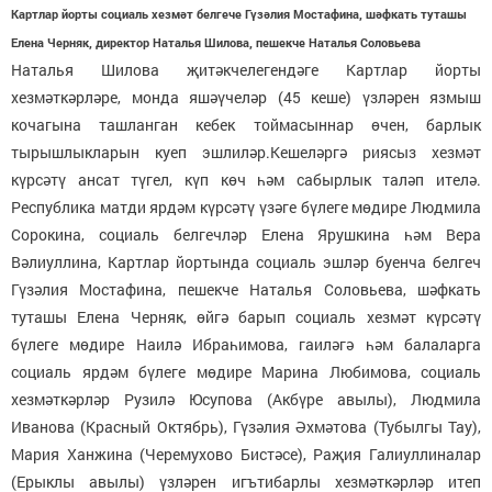
Картлар йорты социаль хезмәт белгече Гүзәлия Мостафина, шәфкать туташы
Елена Черняк, директор Наталья Шилова, пешекче Наталья Соловьева
Наталья Шилова җитәкчелегендәге Картлар йорты
хезмәткәрләре, монда яшәүчеләр (45 кеше) үзләрен язмыш
кочагына ташланган кебек тоймасыннар өчен, барлык
тырышлыкларын куеп эшлиләр.Кешеләргә риясыз хезмәт
күрсәтү ансат түгел, күп көч һәм сабырлык таләп ителә.
Республика матди ярдәм күрсәтү үзәге бүлеге мөдире Людмила
Сорокина, социаль белгечләр Елена Ярушкина һәм Вера
Вәлиуллина, Картлар йортында социаль эшләр буенча белгеч
Гүзәлия Мостафина, пешекче Наталья Соловьева, шәфкать
туташы Елена Черняк, өйгә барып социаль хезмәт күрсәтү
бүлеге мөдире Наилә Ибраһимова, гаиләгә һәм балаларга
социаль ярдәм бүлеге мөдире Марина Любимова, социаль
хезмәткәрләр Рузилә Юсупова (Акбүре авылы), Людмила
Иванова (Красный Октябрь), Гүзәлия Әхмәтова (Тубылгы Тау),
Мария Ханжина (Черемухово Бистәсе), Раҗия Галиуллиналар
(Ерыклы авылы) үзләрен игътибарлы хезмәткәрләр итеп