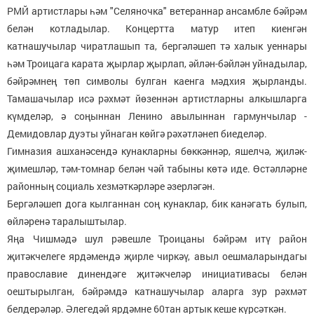
РМЙ артистлары һәм "Селяночка" ветераннар ансамбле бәйрәм
белән котладылар. Концертта матур итеп киенгән
катнашучылар чиратлашып та, бергәләшеп тә халык уеннары
һәм Троицага карата җырлар җырлап, әйлән-бәйлән уйнадылар,
бәйрәмнең төп символы булган каенга мәдхия җырланды.
Тамашачылар исә рәхмәт йөзеннән артистларны алкышларга
күмделәр, ә соңыннан Ленино авылыннан гармунчылар -
Демидовлар дуэты уйнаган көйгә рәхәтләнеп биеделәр.
Гимназия ашханәсендә кунакларны бөккәннәр, яшелчә, җиләк-
җимешләр, тәм-томнар белән чәй табыны көтә иде. Өстәлләрне
районның социаль хезмәткәрләре әзерләгән.
Бергәләшеп дога кылганнан соң кунаклар, бик канәгать булып,
өйләренә таралыштылар.
Яңа Чишмәдә шул рәвешле Троицаны бәйрәм итү район
җитәкчелеге ярдәмендә җирле чиркәү, авыл оешмаларындагы
православие динендәге җитәкчеләр инициативасы белән
оештырылган, бәйрәмдә катнашучылар аларга зур рәхмәт
белдерәләр. Әлегедәй ярдәмне 60тан артык кеше күрсәткән.