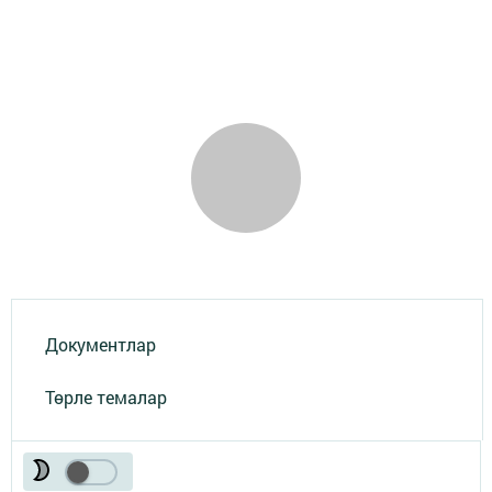
Документлар
Төрле темалар