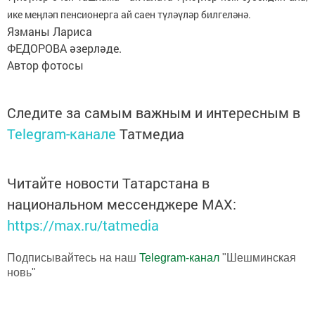
ике меңләп пенсионерга ай саен түләүләр билгеләнә.
Язманы Лариса
ФЕДОРОВА әзерләде.
Автор фотосы
Следите за самым важным и интересным в
Telegram-канале
Татмедиа
Читайте новости Татарстана в
национальном мессенджере MАХ:
https://max.ru/tatmedia
Подписывайтесь на наш
Telegram-канал
"Шешминская
новь"