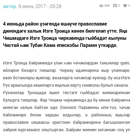
автор,
9 июнь 2017 - 05:28
686
0
0
4 июньдә район үзәгендә яшәүче православие
динендәге халык Изге Троица көнен билгеләп үтте. Яңа
Чишмәдәге Изге Троица чиркәвендә гыйбадәт кылуны
Чистай һәм Түбән Кама епискобы Пармен үткәрде.
Изге Троица бәйрәмендә үлән һәм чәчәкләрдән такыялар үреп,
өйләрне бизәргә тиешләр. Чиркәү идәннәренә кыр үләннәре,
каен ботаклары җәяләр, вазаларга чәчәкләр куялар, бу исә Изге
Рух аркасында кешеләргә яңалык кертү символы булып санала.
Руханилар Троицада яшел төстәге гыйбадәт киемнәреннән
булырга тиешләр. Яңа Чишмә чиркәвендә дә бу көнне бәйрәмчә
киенгән халык байтак иде. Епископ Парменны ипи-тоз, чәчәк
бәйләмнәре белән каршы алдылар, ә районның яшьләр
православие оешмасы христиан бәйрәмнәренә багышланган
хәйрия күргәзмәсе оештырган. Бәйрәм киемен кигәннән соң ул