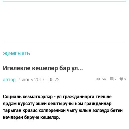
ҖӘМГЫЯТЬ
Игелекле кешеләр бар ул...
автор,
7 июнь 2017 - 05:22
723
0
0
Социаль хезмәткәрләр - ул гражданнарга тиешле
ярдәм күрсәтү эшен оештыручы һәм гражданнар
тарыган кризис хәлләреннән чыгу юлын эзләүдә бөтен
көчләрен бирүче кешеләр.