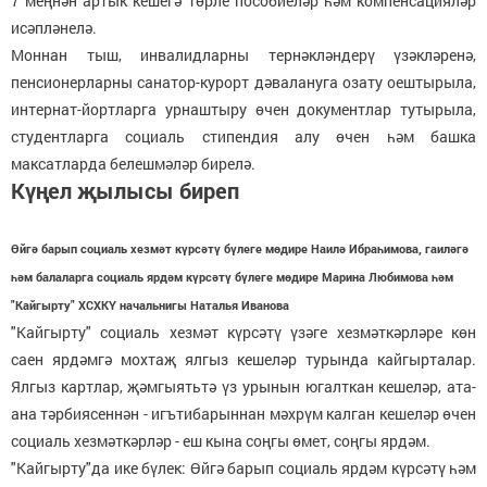
7 меңнән артык кешегә төрле пособиеләр һәм компенсацияләр
исәпләнелә.
Моннан тыш, инвалидларны тернәкләндерү үзәкләренә,
пенсионерларны санатор-курорт дәвалануга озату оештырыла,
интернат-йортларга урнаштыру өчен документлар тутырыла,
студентларга социаль стипендия алу өчен һәм башка
максатларда белешмәләр бирелә.
Күңел җылысы биреп
Өйгә барып социаль хезмәт күрсәтү бүлеге мөдире Наилә Ибраһимова, гаиләгә
һәм балаларга социаль ярдәм күрсәтү бүлеге мөдире Марина Любимова һәм
"Кайгырту" ХСХКҮ начальнигы Наталья Иванова
"Кайгырту" социаль хезмәт күрсәтү үзәге хезмәткәрләре көн
саен ярдәмгә мохтаҗ ялгыз кешеләр турында кайгырталар.
Ялгыз картлар, җәмгыятьтә үз урынын югалткан кешеләр, ата-
ана тәрбиясеннән - игътибарыннан мәхрүм калган кешеләр өчен
социаль хезмәткәрләр - еш кына соңгы өмет, соңгы ярдәм.
"Кайгырту"да ике бүлек: Өйгә барып социаль ярдәм күрсәтү һәм