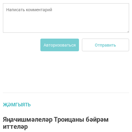
Отправить
Авторизоваться
ҖӘМГЫЯТЬ
Яңачишмәлеләр Троицаны бәйрәм
иттеләр