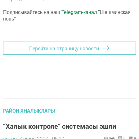
Подписывайтесь на наш
Telegram-канал
"Шешминская
новь"
Перейти на страницу новости
РАЙОН ЯҢАЛЫКЛАРЫ
“Халык контроле“ системасы эшли
автор,
7 июнь 2017 - 05:17
646
0
0