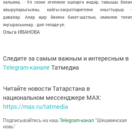
халыкка. - Ул сезне игелекле эшләргә өндәр, тавышы белән
авыруларыгызны, кайгы-хәсрәтләрегезне оныттырыр -
дәвалар. Алар җир йөзенә бәхет-шатлык, иминлек теләп
яңгырасыннар, - дип теләде ул.
Ольга ИВАНОВА
Следите за самым важным и интересным в
Telegram-канале
Татмедиа
Читайте новости Татарстана в
национальном мессенджере MАХ:
https://max.ru/tatmedia
Подписывайтесь на наш
Telegram-канал
"Шешминская
новь"