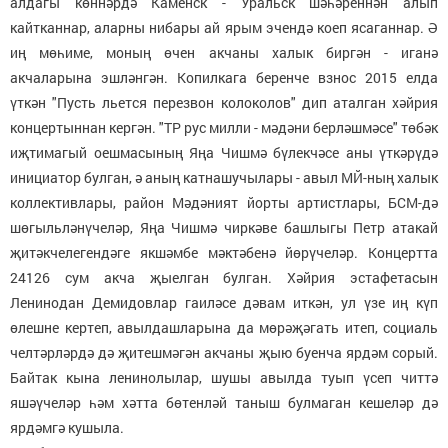
алдагы көннәрдә Каменск - Уральск шәһәреннән алып
кайтканнар, аларны нибары ай ярым эчендә коеп ясаганнар. Ә
иң мөһиме, моның өчен акчаны халык биргән - иганә
акчаларына эшләнгән. Копилкага беренче взнос 2015 елда
үткән "Пусть льется перезвон колоколов" дип аталган хәйрия
концертыннан кергән. "ТР рус милли - мәдәни берләшмәсе" төбәк
иҗтимагый оешмасының Яңа Чишмә бүлекчәсе аны үткәрүдә
инициатор булган, ә аның катнашучылары - авыл МЙ-ның халык
коллективлары, район Мәдәният йорты артистлары, БСМ-дә
шөгыльләнүчеләр, Яңа Чишмә чиркәве башлыгы Петр атакай
җитәкчелегендәге якшәмбе мәктәбенә йөрүчеләр. Концертта
24126 сум акча җыелган булган. Хәйрия эстафетасын
Ленинодан Демидовлар гаиләсе дәвам иткән, ул үзе иң күп
өлешне кертеп, авылдашларына да мөрәҗәгать итеп, социаль
челтәрләрдә дә җитешмәгән акчаны җыю буенча ярдәм сорый.
Байтак кына ленинолылар, шушы авылда туып үсеп читтә
яшәүчеләр һәм хәтта бөтенләй таныш булмаган кешеләр дә
ярдәмгә кушыла.