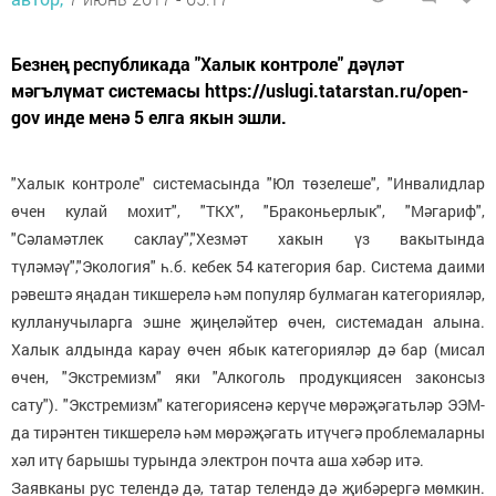
Безнең республикада "Халык контроле" дәүләт
мәгълүмат системасы https://uslugi.tatarstan.ru/open-
gov инде менә 5 елга якын эшли.
"Халык контроле" системасында "Юл төзелеше", "Инвалидлар
өчен кулай мохит", "ТКХ", "Браконьерлык", "Мәгариф",
"Сәламәтлек саклау","Хезмәт хакын үз вакытында
түләмәү","Экология" һ.б. кебек 54 категория бар. Система даими
рәвештә яңадан тикшерелә һәм популяр булмаган категорияләр,
кулланучыларга эшне җиңеләйтер өчен, системадан алына.
Халык алдында карау өчен ябык категорияләр дә бар (мисал
өчен, "Экстремизм" яки "Алкоголь продукциясен законсыз
сату"). "Экстремизм" категориясенә керүче мөрәҗәгатьләр ЭЭМ-
да тирәнтен тикшерелә һәм мөрәҗәгать итүчегә проблемаларны
хәл итү барышы турында электрон почта аша хәбәр итә.
Заявканы рус телендә дә, татар телендә дә җибәрергә мөмкин.