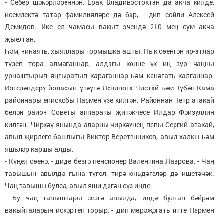
- Себер шәһәрләреннән, Ерак Владивостоктан да акча килде,
исемлектә татар фамилияләре дә бар, - дип сөйли Алексей
Демидов. Ике ел чамасы вакыт эчендә 210 мең сум акча
җыелган.
Һәм, ниһаять, хыяллары тормышка ашты. Нык сөенгән ир-атлар
түзеп тора алмаганнар, алдагы көнне үк иң зур чаңны
урнаштырып яңгыратып караганнар һәм канәгать калганнар.
Изгеләндерү йоласын үтәүгә Ленинога Чистай һәм Түбән Кама
районнары епискобы Пармен үзе килгән. Районнан Петр атакай
белән район Советы аппараты җитәкчесе Илдар Фәйзуллин
килгән. Чиркәү янында аларны чиркәүнең попы Сергий атакай,
авыл җирлеге башлыгы Виктор Веретенников, авыл халкы һәм
яшьләр каршы алды.
- Күңел сөенә, - диде безгә пенсионер Валентина Лаврова. - Чаң
тавышын авылда гына түгел, тирә-юньдәгеләр дә ишетәчәк.
Чаң тавышы булса, авыл яши дигән сүз инде.
- Бу чаң тавышлары сезгә авылда, илдә булган бәйрәм
вакыйгаларын искәртеп торыр, - дип мөрәҗәгать итте Пармен