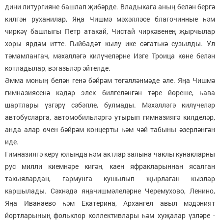
дини литургияне башлап җибәрде. Владыкага аның белән бергә
килгән руханилар, Яңа Чишмә мәхәлләсе благочинные һәм
чиркәү башлыгы Петр атакай, Чистай чиркәвенең җырчылар
хоры ярдәм итте. Гыйбадәт кылу ике сәгатькә сузылды. Ул
тәмамлангач, мәхәлләгә килүчеләрне Изге Троица көне белән
котладылар, вәгазьләр әйтелде.
Әмма моның белән генә бәйрәм төгәлләнмәде әле. Яңа Чишмә
гимназиясенә кадәр элек билгеләнгән тәре йөреше, һава
шартлары үзгәрү сәбәпле, булмады. Мәхәлләгә килүчеләр
автобусларга, автомобильләргә утырып гимназиягә килделәр,
анда алар өчен бәйрәм концерты һәм чәй табыны әзерләнгән
иде.
Гимназиягә керү юлында һәм актлар залына чаклы кунакларны
рус милли киемнәре кигән, каен яфракларыннан ясалган
такыялардан, гармунга кушылып җырлаган кызлар
каршылады. Сәхнәдә яңачишмәлеләрне Черемухово, Ленино,
Яңа Иванаево һәм Екатерина, Архангел авыл мәдәният
йортларының фольклор коллективлары һәм хуҗалар үзләре -