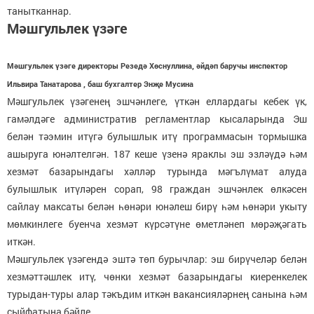
танытканнар.
Мәшгульлек үзәге
Мәшгульлек үзәге директоры Резедә Хөснуллина, әйдәп баручы инспектор
Ильвира Танатарова , баш бухгалтер Энҗе Мусина
Мәшгульлек үзәгенең эшчәнлеге, үткән еллардагы кебек үк,
гамәлдәге административ регламентлар кысаларында Эш
белән тәэмин итүгә булышлык итү программасын тормышка
ашыруга юнәлтелгән. 187 кеше үзенә яраклы эш эзләүдә һәм
хезмәт базарындагы хәлләр турында мәгълүмат алуда
булышлык итүләрен сорап, 98 граждан эшчәнлек өлкәсен
сайлау максаты белән һөнәри юнәлеш бирү һәм һөнәри укыту
мөмкинлеге буенча хезмәт күрсәтүне өметләнеп мөрәҗәгать
иткән.
Мәшгульлек үзәгендә эштә төп бурычлар: эш бирүчеләр белән
хезмәттәшлек итү, чөнки хезмәт базарындагы киеренкелек
турыдан-туры алар тәкъдим иткән вакансияләрнең санына һәм
сыйфатына бәйле.