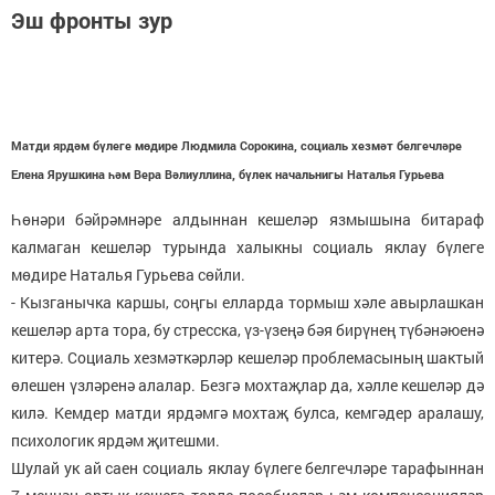
Эш фронты зур
Матди ярдәм бүлеге мөдире Людмила Сорокина, социаль хезмәт белгечләре
Елена Ярушкина һәм Вера Вәлиуллина, бүлек начальнигы Наталья Гурьева
Һөнәри бәйрәмнәре алдыннан кешеләр язмышына битараф
калмаган кешеләр турында халыкны социаль яклау бүлеге
мөдире Наталья Гурьева сөйли.
- Кызганычка каршы, соңгы елларда тормыш хәле авырлашкан
кешеләр арта тора, бу стресска, үз-үзеңә бәя бирүнең түбәнәюенә
китерә. Социаль хезмәткәрләр кешеләр проблемасының шактый
өлешен үзләренә алалар. Безгә мохтаҗлар да, хәлле кешеләр дә
килә. Кемдер матди ярдәмгә мохтаҗ булса, кемгәдер аралашу,
психологик ярдәм җитешми.
Шулай ук ай саен социаль яклау бүлеге белгечләре тарафыннан