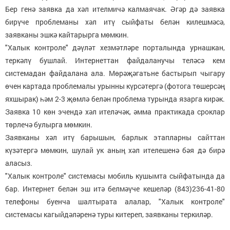
Бер генә заявка да хәл ителмичә калмаячак. Әгәр дә заявка
бирүче проблеманы хәл итү сыйфаты белән килешмәсә,
заявканы эшкә кайтарырга мөмкин.
"Халык контроле" дәүләт хезмәтләре порталында урнашкан,
теркәлү бушлай. Интернеттан файдаланучы теләсә кем
системадан файдалана ала. Мөрәҗәгатьне бастырып чыгару
өчен картада проблемалы урынны күрсәтергә (фотога төшерсәң
яхшырак) һәм 2-3 җөмлә белән проблема турында язарга кирәк.
Заявка 10 көн эчендә хәл ителәчәк, әмма практикада сроклар
төрлечә булырга мөмкин.
Заявканы хәл итү барышын, барлык этапларны сайттан
күзәтергә мөмкин, шулай ук аның хәл ителешенә бәя дә бирә
аласыз.
"Халык контроле" системасы мобиль кушымта сыйфатында да
бар. Интернет белән эш итә белмәүче кешеләр (843)236-41-80
телефоны буенча шалтырата алалар, "Халык контроле"
системасы кагыйдәләренә туры китереп, заявканы теркиләр.