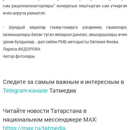
һәм рационализаторлары" конкурсын оештырган һәм үткәргән
өчен аеруча рәхмәтле.
- Шундый кешеләр гомер-гомергә үзләренең гамәлләре,
казанышлары белән туган якларын данлап, авылдашлары өчен
үрнәк булдылар, - дип сөйли РМБ методисты Евгения Янова.
Лариса ФЕДОРОВА
Автор фотолары
Следите за самым важным и интересным в
Telegram-канале
Татмедиа
Читайте новости Татарстана в
национальном мессенджере MАХ:
https://max.ru/tatmedia