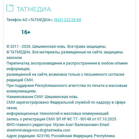
Телефон АО «ТАТМЕДИА»:
(843) 222 09 84
16+
© 2011 - 2026. Шешминская новь. Все права защищены.
© ТАТМЕДИА. Все материалы, размещенные на сайте, защищены
законом.
Перепечатка, воспроизведение и распространение в любом объеме
информации,
размещенной на сайте, возможна только с письменного согласия
редакций СМИ.
При поддержке Республиканского агентства по печати и массовым
коммуникациям.
Наименование СМИ: Шешминская новь
СМИ зарегистрировано Федеральной службой по надзору в сфере
связи,
информационных технологий и массовых коммуникаций
запись о регистрации СМИ ЭЛ № ФС 77 - 90148 от 07.10.2025
ФИО главного редактора: Мусин Азат Вализанович Email:
sheshminskaja-nov.dir@tatmedia.com
Адрес редакции: 423190, Российская Федерация, Республика