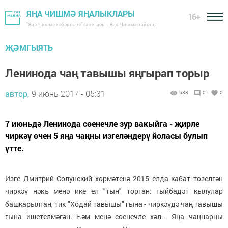
ЯҢА ЧИШМӘ ЯҢАЛЫКЛАРЫ
16+
"Яңа Чишмә хәбәрләре" газетасы - Яңа Чишмә районы
ҖӘМГЫЯТЬ
Ленинода чаң тавышы яңгырап торыр
автор,
9 июнь 2017 - 05:31
683
0
0
7 июньдә Ленинода сөенечле зур вакыйга - җирле
чиркәү өчен 5 яңа чаңны изгеләндерү йоласы булып
үтте.
Изге Дмитрий Солунский хөрмәтенә 2015 елда кабат төзелгән
чиркәү нәкъ менә ике ел "тын" торган: гыйбадәт кылулар
башкарылган, тик "Ходай тавышы" гына - чиркәүдә чаң тавышы
гына ишетелмәгән. Һәм менә сөенечле хәл... Яңа чаңнарны