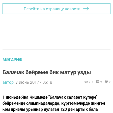
Перейти на страницу новости
МӘГАРИФ
Балачак бәйрәме бик матур узды
автор,
7 июнь 2017 - 05:18
917
0
0
1 июньдә Яңа Чишмәдә "Балачак салават күпере"
бәйрәмендә олимпиадаларда, күргәзмәләрдә җиңгән
һәм призлы урыннар яулаган 120 дән артык бала