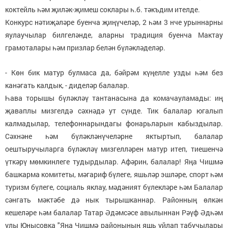
коктейль һәм җиләк-җимеш соклары һ.б. тәкъдим ителде.
Конкурс нәтиҗәләре буенча җиңүчеләр, 2 һәм 3 нче урыннарны
яулаучылар билгеләнде, аларны традиция буенча Мактау
грамоталары һәм призлар белән бүләкләделәр.
- Көн бик матур булмаса да, бәйрәм күңелле узды һәм без
канәгать калдык, - диделәр балалар.
Һава торышы бүләкләү тантанасына да комачауламады: иң
җаваплы мизгелдә сәхнәдә ут сүнде. Тик балалар югалып
калмадылар, телефоннарындагы фонарьларын кабыздылар.
Сәхнәне һәм бүләкләнүчеләрне яктыртып, балалар
оештыручыларга бүләкләү мизгелләрен матур итеп, тиешенчә
үткәрү мөмкинлеге тудырдылар. Афәрин, балалар! Яңа Чишмә
башкарма комитеты, мәгариф бүлеге, яшьләр эшләре, спорт һәм
туризм бүлеге, социаль яклау, мәдәният бүлекләре һәм Балалар
сәнгать мәктәбе дә нык тырышканнар. Районның өлкән
кешеләре һәм балалар Татар Әдәмсәсе авылыннан Рәүф Әдһәм
улы Юнысовка "Яңа Чишмә районының яшь уйлап табучылары