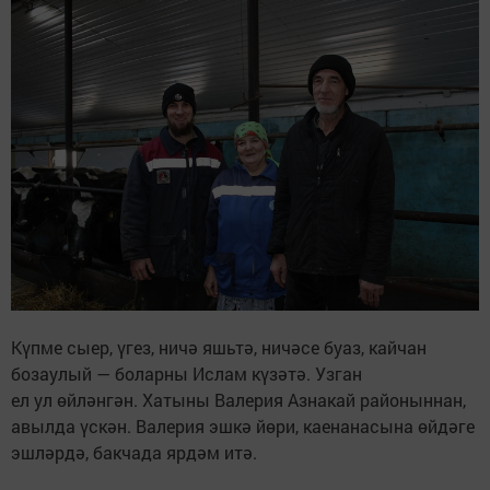
Күпме сыер, үгез, ничә яшьтә, ничәсе буаз, кайчан
бозаулый — боларны Ислам күзәтә. Узган
ел ул өйләнгән. Хатыны Валерия Азнакай районыннан,
авылда үскән. Валерия эшкә йөри, каенанасына өйдәге
эшләрдә, бакчада ярдәм итә.