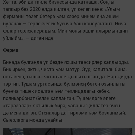
Хәтта, әби дә гаилә бизнесында катнаша. Соңгы
тапкыр без 2020 елда килгәч, ул көлеп кенә: «Улым
ферманы төзеп бетерә һәм хәзер минем яңа эшем
булачак — терлекчелек буенча баш консультант. Ничә
еллар терлек асрадым. Мин моны эшли алырмын дип
уйлыйм», — дигән иде.
Ферма
Бинада булганда ул бездә яхшы тәэсирләр калдырды.
Бик иркен, якты, чиста һәм матур. Зур, капиталь бина,
өстәвенә, тышкы яктан әле җылытылган да. Һәр җирдә
тәртип. Түшәм уртасында бүлмәнең бөтен озынлыгы
буенча тишек ясалган һәм теплицадагы кебек,
поликарбонат белән капланган. Түшәмдәге әлеге
«тәрәзәләр» яктылык бирә, һаваны җилләтер өчен
дә менә дигән. Стеналар да тирләми һәм бозланмый.
Сыерларга монда уңайлы.