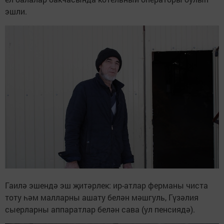
эшли.
Гаилә эшендә эш җитәрлек: ир-атлар ферманы чиста
тоту һәм малларны ашату белән мәшгуль, Гүзәлия
сыерларны аппаратлар белән сава (ул пенсиядә).