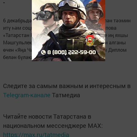
-
6 декабрьдә ТРның Хезмәт, халыкны эш белән тәэмин
итү һәм социаль яклау министры Э. А. Зарипова
«Татарстан Республикасының 3 дәрәҗәдәге иң яхшы
Мәшгульлек үзәге» номинациясендә III урын алганы
өчен «Яңа Чишмә Мәшгульлек үзәге» ДКУны Диплом
белән бүләкләгән.
Следите за самым важным и интересным в
Telegram-канале
Татмедиа
Читайте новости Татарстана в
национальном мессенджере MАХ:
https://max.ru/tatmedia