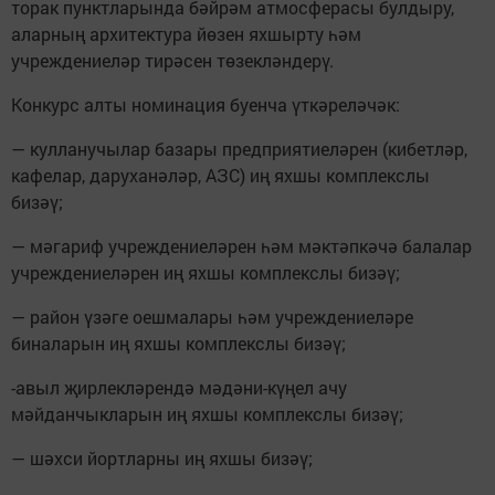
торак пунктларында бәйрәм атмосферасы булдыру,
аларның архитектура йөзен яхшырту һәм
учреждениеләр тирәсен төзекләндерү.
Конкурс алты номинация буенча үткәреләчәк:
— кулланучылар базары предприятиеләрен (кибетләр,
кафелар, даруханәләр, АЗС) иң яхшы комплекслы
бизәү;
— мәгариф учреждениеләрен һәм мәктәпкәчә балалар
учреждениеләрен иң яхшы комплекслы бизәү;
— район үзәге оешмалары һәм учреждениеләре
биналарын иң яхшы комплекслы бизәү;
-авыл җирлекләрендә мәдәни-күңел ачу
мәйданчыкларын иң яхшы комплекслы бизәү;
— шәхси йортларны иң яхшы бизәү;