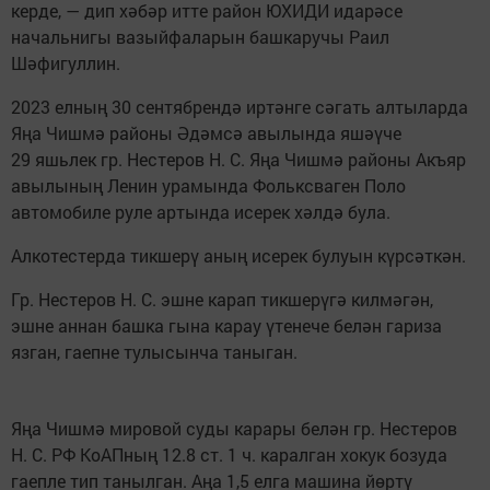
керде, — дип хәбәр итте район ЮХИДИ идарәсе
начальнигы вазыйфаларын башкаручы Раил
Шәфигуллин.
2023 елның 30 сентябрендә иртәнге сәгать алтыларда
Яңа Чишмә районы Әдәмсә авылында яшәүче
29 яшьлек гр. Нестеров Н. С. Яңа Чишмә районы Акъяр
авылының Ленин урамында Фольксваген Поло
автомобиле руле артында исерек хәлдә була.
Алкотестерда тикшерү аның исерек булуын күрсәткән.
Гр. Нестеров Н. С. эшне карап тикшерүгә килмәгән,
эшне аннан башка гына карау үтенече белән гариза
язган, гаепне тулысынча таныган.
Яңа Чишмә мировой суды карары белән гр. Нестеров
Н. С. РФ КоАПның 12.8 ст. 1 ч. каралган хокук бозуда
гаепле тип танылган. Аңа 1,5 елга машина йөртү