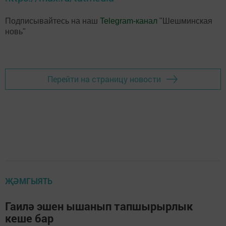
Подписывайтесь на наш
Telegram-канал
"Шешминская
новь"
Перейти на страницу новости
ҖӘМГЫЯТЬ
Гаилә эшен ышанып тапшырырлык
кеше бар