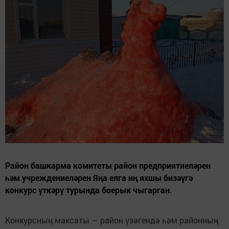
Район башкарма комитеты район предприятиеләрен
һәм учреждениеләрен Яңа елга иң яхшы бизәүгә
конкурс үткәрү турында боерык чыгарган.
Конкурсның максаты — район үзәгендә һәм районның