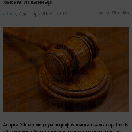
хөкем иткәннәр
admin,
7 декабрь 2023 - 12:14
373
0
0
Аларга 30шар мең сум штраф салынган һәм алар 1 ел 6
айга машина йөртү таныклыгыннан мәхрүм ителгән.