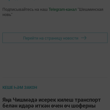
Подписывайтесь на наш
Telegram-канал
"Шешминская
новь"
Перейти на страницу новости
КЕШЕ ҺӘМ ЗАКОН
Яңа Чишмәдә исерек килеш транспорт
белән идарә иткән өчен өч шоферны