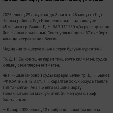
2023 елның 29 августында 8 сәгать 45 минутта Яңа
Чишмә районы Яңа Иванаево авылында яшәүче
45 яшьлек гр. Быков Д. Н. ВАЗ 111130 а/м руле артында
Яңа Чишмә авылының Совет урамындагы 67 нче йорт
янында исерек хәлдә булган.
Медицина тикшерүе аның исерек булуын күрсәткән.
Гр. Д. Н. Быков эшне карап тикшерүгә килмәгән, судка
килмәү сәбәпләрен әйтмәгән.
Яңа Чишмә мировой суды карары белән гр. Д. Н. Быков
РФ КоАПның 12.8 ст. 1 ч. каралган хокук бозуда гаепле
тип танылган. Аңа 1,5 елга машина йөртү
таныклыгыннан мәхрүм итеп, 30 мең сум штраф
билгеләнгән.
— Карар 2023 елның 12 ноябрендә законлы көченә