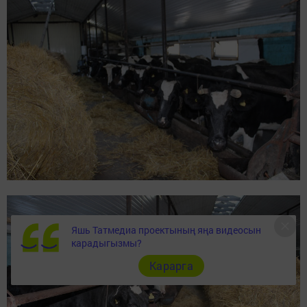
Яшь Татмедиа проектының яңа видеосын
карадыгызмы?
Карарга