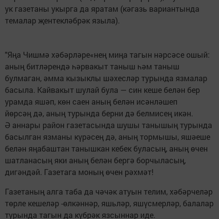
ук газетаны укырга да яратам (кәгазь вариантында
темалар җентекләбрәк языла).
"Яңа Чишмә хәбәрләре«нең миңа тагын нәрсәсе ошый:
аның битләрендә һәрвакыт таныш һәм таныш
булмаган, әмма кызыклы шәхесләр турында язмалар
басыла. Кайвакыт шулай була — син кеше белән бер
урамда яшәп, көн саен аның белән исәнләшеп
йөрсәң дә, аның турында берни дә белмисең икән.
Ә аннары район газетасында шушы танышың турында
басылган язманы күрәсең дә, аның тормышы, яшәеше
белән яңабаштан танышкан кебек буласың, аның өчен
шатланасың яки аның белән бергә борчыласың,
дигәндәй. Газетага моның өчен рәхмәт!
Газетаның алга таба да чәчәк атуын телим, хәбәрчеләр
төрле кешеләр -өлкәннәр, яшьләр, яшүсмерләр, балалар
турында тагын да күбрәк язсыннар иде.