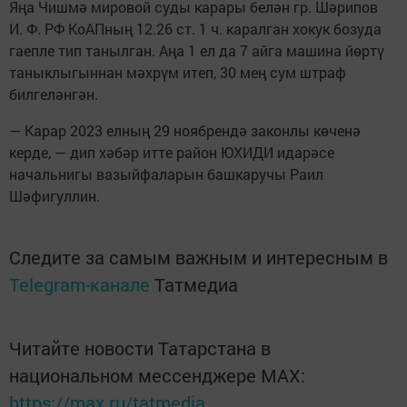
Яңа Чишмә мировой суды карары белән гр. Шәрипов
И. Ф. РФ КоАПның 12.26 ст. 1 ч. каралган хокук бозуда
гаепле тип танылган. Аңа 1 ел да 7 айга машина йөртү
таныклыгыннан мәхрүм итеп, 30 мең сум штраф
билгеләнгән.
— Карар 2023 елның 29 ноябрендә законлы көченә
керде, — дип хәбәр итте район ЮХИДИ идарәсе
начальнигы вазыйфаларын башкаручы Раил
Шәфигуллин.
Следите за самым важным и интересным в
Telegram-канале
Татмедиа
Читайте новости Татарстана в
национальном мессенджере MАХ:
https://max.ru/tatmedia