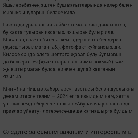
Яшьләребезнең эштән буш вакытларында ниләр белән
кызыксынуларын беләсе килә.
Газетада урын алган кайбер темаларны дәвам итеп,
бу хакта тулырак язсагыз, яхшырак булыр иде.
Мәсәлән, газета битенә, кемгәдер шелтә белдереп
(җыештырылмаган һ.б.), фото-факт куйгансыз, ди.
Киләсе санда әлеге шелтәгә җавап булу-булмавын
да белгертегез (җыештырып алганмы, юкмы?) һәм
җыештырмаган булса, ни өчен шулай калганын
языгыз.
Мин «Яңа Чишмә хәбәрләре» газетасы белән дуслыкны
дәвам итәргә телим — 2024 елга язылдым һәм, хәтта
үз гомеремдә беренче тапкыр «Абунәчеләр арасында
призлар уйнату» лотереясендә дә катнашырга булдым.
Следите за самым важным и интересным в