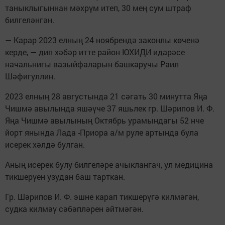
таныклыгыннан мәхрүм итеп, 30 мең сум штраф
билгеләнгән.
— Карар 2023 елның 24 ноябрендә законлы көченә
керде, — дип хәбәр итте район ЮХИДИ идарәсе
начальнигы вазыйфаларын башкаручы Раил
Шәфигуллин.
2023 елның 28 августында 21 сәгать 30 минутта Яңа
Чишмә авылында яшәүче 37 яшьлек гр. Шәрипов И. Ф.
Яңа Чишмә авылының Октябрь урамындагы 52 нче
йорт янында Лада -Приора а/м руле артында була
исерек хәлдә булган.
Аның исерек булу билгеләре ачыклангач, ул медицина
тикшерүен узудан баш тарткан.
Гр. Шәрипов И. Ф. эшне карап тикшерүгә килмәгән,
судка килмәү сәбәпләрен әйтмәгән.