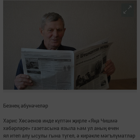
Безнең абунәчеләр
Харис Хөсәенов инде күптән җирле «Яңа Чишмә
хәбәрләре» газетасына языла һәм ул аның өчен
ял итеп алу ысулы гына түгел, ә кирәкле мәгълүматлар