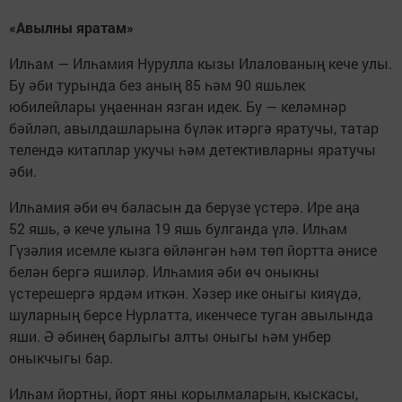
«Авылны яратам»
Илһам — Илһамия Нурулла кызы Илалованың кече улы.
Бу әби турында без аның 85 һәм 90 яшьлек
юбилейлары уңаеннан язган идек. Бу — келәмнәр
бәйләп, авылдашларына бүләк итәргә яратучы, татар
телендә китаплар укучы һәм детективларны яратучы
әби.
Илһамия әби өч баласын да берүзе үстерә. Ире аңа
52 яшь, ә кече улына 19 яшь булганда үлә. Илһам
Гүзәлия исемле кызга өйләнгән һәм төп йортта әнисе
белән бергә яшиләр. Илһамия әби өч оныкны
үстерешергә ярдәм иткән. Хәзер ике оныгы кияүдә,
шуларның берсе Нурлатта, икенчесе туган авылында
яши. Ә әбинең барлыгы алты оныгы һәм унбер
оныкчыгы бар.
Илһам йортны, йорт яны корылмаларын, кыскасы,