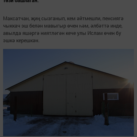
төзи башлаган.
Максатчан, җиң сызганып, кем әйтмешли, пенсиягә
чыккач эш белән мавыгыр өчен һәм, әлбәттә инде,
авылда яшәргә ниятләгән кече улы Ислам өчен бу
эшкә керешкән.