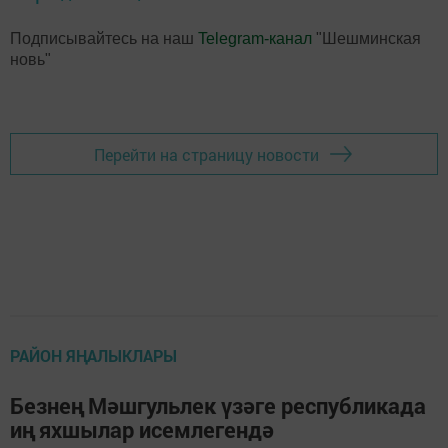
Подписывайтесь на наш
Telegram-канал
"Шешминская
новь"
Перейти на страницу новости
РАЙОН ЯҢАЛЫКЛАРЫ
Безнең Мәшгульлек үзәге республикада
иң яхшылар исемлегендә