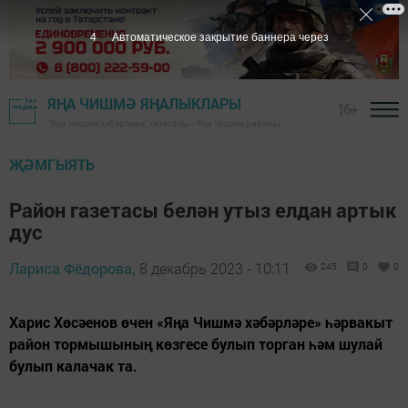
3
Автоматическое закрытие баннера через
ЯҢА ЧИШМӘ ЯҢАЛЫКЛАРЫ
16+
"Яңа Чишмә хәбәрләре" газетасы - Яңа Чишмә районы
ҖӘМГЫЯТЬ
Район газетасы белән утыз елдан артык
дус
Лариса Фёдорова,
8 декабрь 2023 - 10:11
245
0
0
Харис Хөсәенов өчен «Яңа Чишмә хәбәрләре» һәрвакыт
район тормышының көзгесе булып торган һәм шулай
булып калачак та.