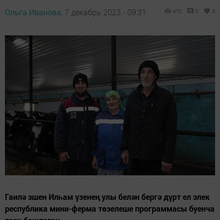
Ольга Иванова,
7 декабрь 2023 - 09:31
470
0
3
Гаилә эшен Илһам үзенең улы белән бергә дүрт ел элек
республика мини-ферма төзелеше программасы буенча