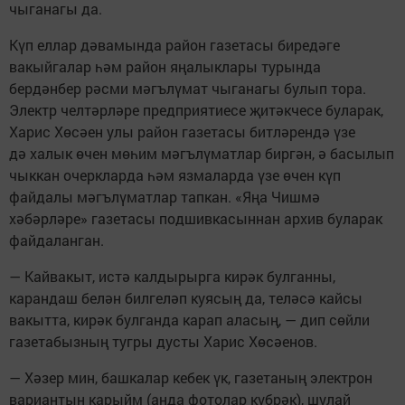
чыганагы да.
Күп еллар дәвамында район газетасы биредәге
вакыйгалар һәм район яңалыклары турында
бердәнбер рәсми мәгълүмат чыганагы булып тора.
Электр челтәрләре предприятиесе җитәкчесе буларак,
Харис Хөсәен улы район газетасы битләрендә үзе
дә халык өчен мөһим мәгълүматлар биргән, ә басылып
чыккан очеркларда һәм язмаларда үзе өчен күп
файдалы мәгълүматлар тапкан. «Яңа Чишмә
хәбәрләре» газетасы подшивкасыннан архив буларак
файдаланган.
— Кайвакыт, истә калдырырга кирәк булганны,
карандаш белән билгеләп куясың да, теләсә кайсы
вакытта, кирәк булганда карап аласың, — дип сөйли
газетабызның тугры дусты Харис Хөсәенов.
— Хәзер мин, башкалар кебек үк, газетаның электрон
вариантын карыйм (анда фотолар күбрәк), шулай