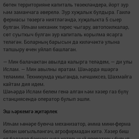
бөтен территорияне капиталь төзекләндерә, йорт зур
һәм заманчага әверелә. Зур хуҗалык булдыра. Гаилә
фермасы төзергә ниятләгәндә, хуҗалыкта 5 сыер
булган. Илһам механик тирес чыгару, автопоилкалар,
сөт суыткыч булган зур капиталь корылма ясарга
теләгән. Боларның барысын да киләчәктә улына
тапшыру өчен уйлап башлаган.
— Мин балачактан авылда калырга теләдем, — ди улы
Ислам. — Мин авылны яратам. Шәһәрдә яшәргә
теләмим. Техникумда укыганда, һичшиксез, Шахмайга
кайтам дия идем.
Шәһәрдә Ислам белем генә алган һәм хәзер газ бүлү
станциясендә оператор булып эшли.
Эш һәркемгә җитәрлек
Илһам һөнәре буенча механизатор, әмма мини-ферма
белән шөгыльләнгәч, агрофирмадан китә. Хәзер биш
ел балалар бакчасында котельный операторы булып