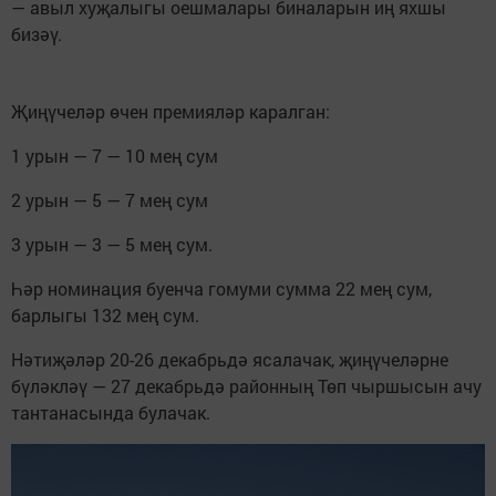
— авыл хуҗалыгы оешмалары биналарын иң яхшы
бизәү.
Җиңүчеләр өчен премияләр каралган:
1 урын — 7 — 10 мең сум
2 урын — 5 — 7 мең сум
3 урын — 3 — 5 мең сум.
Һәр номинация буенча гомуми сумма 22 мең сум,
барлыгы 132 мең сум.
Нәтиҗәләр 20-26 декабрьдә ясалачак, җиңүчеләрне
бүләкләү — 27 декабрьдә районның Төп чыршысын ачу
тантанасында булачак.