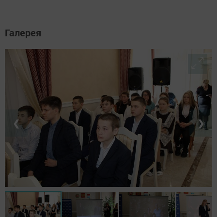
Галерея
❮
❯