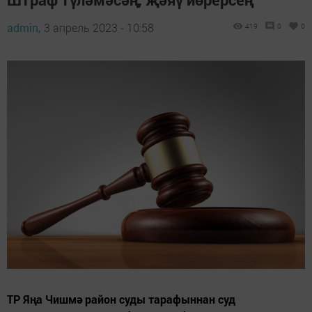
admin,
3 апрель 2023 - 10:58
419
0
0
ТР Яңа Чишмә район суды тарафыннан суд