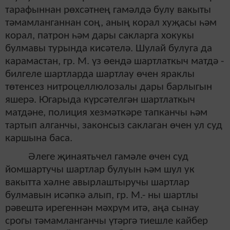
тарафыннан рөхсәтнең гамәлдә булу вакыты
тәмамланганнан соң, аның корал хуҗасы һәм
корал, патрон һәм дары сакларга хокукы
булмавы турында кисәтелә. Шулай булуга да
карамастан, гр. М. үз өендә шартлаткыч матдә -
билгеле шартларда шартлау өчен яраклы
төтенсез нитроцеллюлозалы дары барлыгын
яшерә. Югарыда күрсәтелгән шартлаткыч
матдәне, полиция хезмәткәре тапканчы һәм
тартып алганчы, законсыз саклаган өчен ул суд
каршына баса.
Әлеге җинаятьчел гамәле өчен суд
йомшартучы шартлар булуын һәм шул ук
вакытта хәлне авырлаштыручы шартлар
булмавын исәпкә алып, гр. М.- ны шартлы
рәвештә ирегеннән мәхрүм итә, аңа сынау
срогы тәмамланганчы үтәргә тиешле кайбер