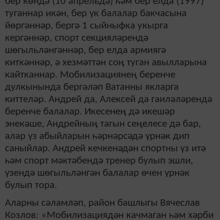
бер көндә (10 апрельдә) һәм бер елда (1997)
туганнар икән, бер үк балалар бакчасына
йөргәннәр, бергә 1 сыйныфка укырга
кергәннәр, спорт секцияләрендә
шөгыльләнгәннәр, бер елда армиягә
киткәннәр, ә хезмәттән соң туган авылларына
кайтканнар. Мобилизациянең беренче
дулкынында бергәләп Ватанны якларга
киттеләр. Андрей да, Алексей да гаиләләрендә
беренче балалар. Икесенең дә икешәр
энекәше, Андрейның тагын сеңелесе дә бар,
алар үз абыйларын һәрнәрсәдә үрнәк дип
саныйлар. Андрей кечкенәдән спортны үз итә
һәм спорт мәктәбендә тренер булып эшли,
үзендә шөгыльләнгән балалар өчен үрнәк
булып тора.
Аларны сәламләп, район башлыгы Вячеслав
Козлов: «Мобилизациядән качмаган һәм хәрби