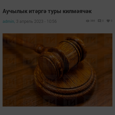
Аучылык итәргә туры килмәячәк
admin,
3 апрель 2023 - 10:56
386
0
0