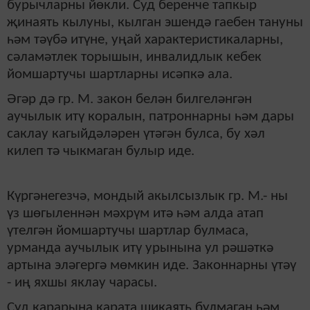
бурычларны йөкли. Суд беренче тапкыр
җинаять кылуны, кылган эшендә гаебен тануны
һәм тәүбә итүне, уңай характеристикаларны,
сәламәтлек торышын, инвалидлык кебек
йомшартучы шартларны исәпкә ала.
Әгәр дә гр. М. закон белән билгеләнгән
аучылык итү коралын, патроннарны һәм дары
саклау кагыйдәләрен үтәгән булса, бу хәл
килеп тә чыкмаган булыр иде.
Күргәнегезчә, мондый акылсызлык гр. М.- ны
үз шөгыленнән мәхрүм итә һәм алда атап
үтелгән йомшартучы шартлар булмаса,
урманда аучылык итү урынына ул рәшәткә
артына эләгергә мөмкин иде. Законнарны үтәү
- иң яхшы яклау чарасы.
Суд карарына карата шикаять булмаган һәм