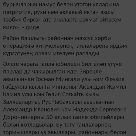
бурычларын намус белән үтәгән улларына
патриотик, рухи һәм әхлакый яктан яхшы
тәрбия биргән ата-аналарга рәхмәт әйтәсем
килә», - диде.
Район башлыгы районнан махсус хәрби
операциягә китүчеләрнең гаиләләренә ярдәм
күрсәтүнең дәвам ителүен раслады.
Әлеге чарага гаилә юбилеен билгеләп үтүче
парлар да чакырылган иде. Зирекле
авылыннан Госман Мингали улы һәм Фәүзия
Габдулла кызы Гатиннарны, Акъярдан Җәмил
Камил улы һәм Гөлия Сәгыйть кызы
Заляевларны, Рус Чабаксары авылыннан
Александр Иванович һәм Надежда Сергеевна
Дорониннарны 50 еллык гаилә юбилейлары
белән котладылар. Бу тату гаиләләрнең
тормышлары үз авыллары, районнары белән