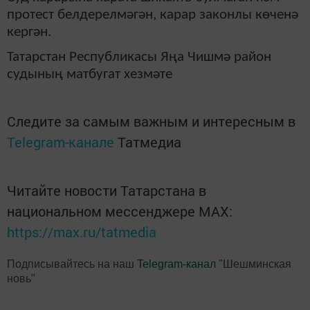
протест белдерелмәгән, карар законлы көченә
кергән.
Татарстан Республикасы Яңа Чишмә район
судының матбугат хезмәте
Следите за самым важным и интересным в
Telegram-канале
Татмедиа
Читайте новости Татарстана в
национальном мессенджере MАХ:
https://max.ru/tatmedia
Подписывайтесь на наш
Telegram-канал
"Шешминская
новь"