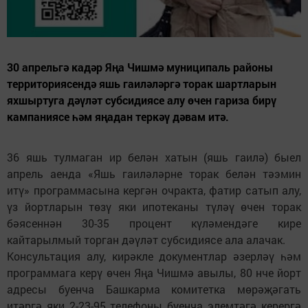
30 апрельгә кадәр Яңа Чишмә муниципаль районы
территориясендә яшь гаиләләргә торак шартларын
яхшыртуга дәүләт субсидиясе алу өчен гариза бирү
кампаниясе һәм яңадан теркәү дәвам итә.
36 яшь тулмаган ир белән хатын (яшь гаилә) быел
апрель аенда «Яшь гаиләләрне торак белән тәэмин
итү» программасына кергән очракта, фатир сатып алу,
үз йортларын төзү яки ипотеканы түләү өчен торак
бәясеннән 30-35 процент күләмендәге кире
кайтарылмый торган дәүләт субсидиясе ала алачак.
Консультация алу, кирәкле документлар әзерләү һәм
программага керү өчен Яңа Чишмә авылы, 80 нче йорт
адресы буенча Башкарма комитетка мөрәҗәгать
итәргә яки 2-23-95 телефоны буенча элемтәгә керергә