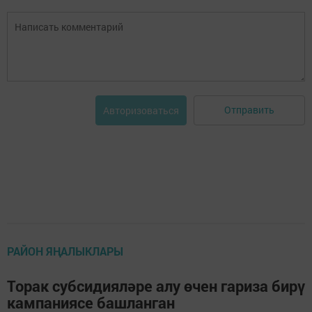
Отправить
Авторизоваться
РАЙОН ЯҢАЛЫКЛАРЫ
Торак субсидияләре алу өчен гариза бирү
кампаниясе башланган