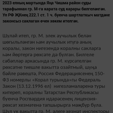
2023 елның мартында Яңа Чишмә район суды
тарафыннан гр. М-га карата суд карары билгеләнгән.
Ул РФ ҖКнең 222.1 ст. 1 ч. буенча шартлаткыч матдәне
законсыз саклаган өчен хөкем ителгән.
Шулай итеп, гр. М. элек аучылык белән
шөгыльләнгән һәм аучылык итүгә аның
коралы, закон нигезендә коралны сакларга
һәм йөртергә рөхсәте дә булган. Билгеле
сәбәпләр аркасында гр. М. күрсәтелгән
рөхсәтне тиешле вакытта озайтмый, шуңа
бәйле рәвештә, Россия Федерациясенең 150-
ФЗ номерлы «Корал турында»гы Федераль
Закон (13.12.1996 ел) нигезләмәләренә туры
китереп, коралны Татарстан Республикасы
буенча Росгвардия идарәсенең лицензия-
рөхсәт хезмәтенә тапшырырга мәҗбүр була.
Шул ук вакытта гр. М. әлеге хезмәт инспекторы