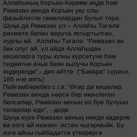
Аллаһының Коръән-Кәриме иңде һәм
Рамазан аенда Коръән уку олы
фазыйләтле гамәлләрдән булып тора.
Шуңа да Рамазан ул – Аллаһы Тәгалә
рәхмәте белән аеруча яктыртылган,
нурлы ай. Аллаһы Тәгалә:
“
Рамазан ае
бик олуг ай, ул айда Аллаһыдан
кешеләргә туры юлны күрсәтүче һәм
һидәятне ачык бәян кылучы Коръән
иңдерелде
”
,- дип әйтте (
“
Бәкара
”
сүрәсе,
185 нче аять)
Пәйгамбәребез с.г.в:
“
Әгәр дә кешеләр
Рамазан аенда нәрсә бар икәнлеген
белсәләр, Рамазан аеның ел буе булуын
теләрләр иде
”
,
-
диде.
Шуңа күрә Рамазан аеның нинди кадерле
вә изге ай икәнен истән чыгармыйк. Бу
изге айны гыйбадәттә үткәрергә