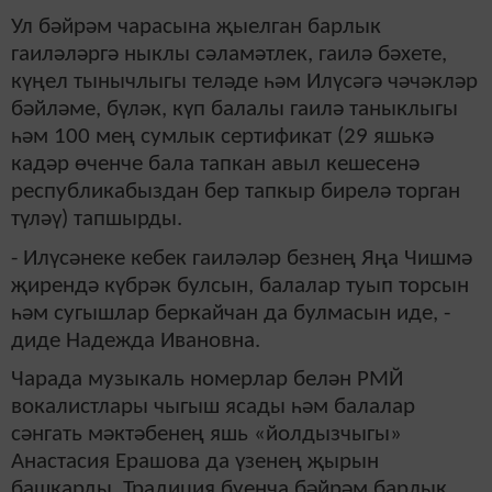
Ул бәйрәм чарасына җыелган барлык
гаиләләргә ныклы сәламәтлек, гаилә бәхете,
күңел тынычлыгы теләде һәм Илүсәгә чәчәкләр
бәйләме, бүләк, күп балалы гаилә таныклыгы
һәм 100 мең сумлык сертификат (29 яшькә
кадәр өченче бала тапкан авыл кешесенә
республикабыздан бер тапкыр бирелә торган
түләү) тапшырды.
- Илүсәнеке кебек гаиләләр безнең Яңа Чишмә
җирендә күбрәк булсын, балалар туып торсын
һәм сугышлар беркайчан да булмасын иде, -
диде Надежда Ивановна.
Чарада музыкаль номерлар белән РМЙ
вокалистлары чыгыш ясады һәм балалар
сәнгать мәктәбенең яшь «йолдызчыгы»
Анастасия Ерашова да үзенең җырын
башкарды. Традиция буенча бәйрәм барлык