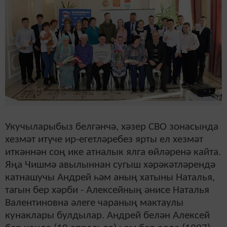
Укучыларыбыз белгәнчә, хәзер СВО зонасында
хезмәт итүче ир-егетләребез ярты ел хезмәт
иткәннән соң ике атналык ялга өйләренә кайта.
Яңа Чишмә авылыннан сугыш хәрәкәтләрендә
катнашучы Андрей һәм аның хатыны Наталья,
тагын бер хәрби - Алексейның әнисе Наталья
Валентиновна әлеге чараның мактаулы
кунаклары булдылар. Андрей белән Алексей