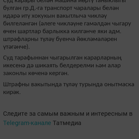
Суд карары белән машина йөртү таныклыгы
булган гр.Д.-га транспорт чаралары белән
идарә итү хокукын вакытлыча чикләү
билгеләнгән (әлеге чикләүне гамәлдән чыгару
өчен шартлар барлыкка килгәнче яки адм.
штрафларны түләү буенча йөкләмәләрен
үтәгәнче).
Суд тарафыннан чыгарылган карарларның
икесенә дә шикаять белдерелми һәм алар
законлы көченә кергән.
Штрафны вакытында түләү турында онытмаска
кирәк.
Следите за самым важным и интересным в
Telegram-канале
Татмедиа