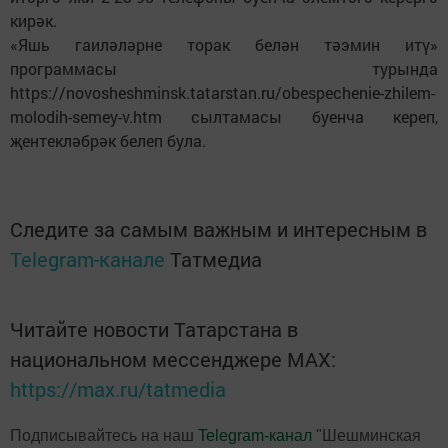
кирәк.
«Яшь гаиләләрне торак белән тәэмин итү»
программасы турында
https://novosheshminsk.tatarstan.ru/obespechenie-zhilem-
molodih-semey-v.htm сылтамасы буенча кереп,
җентекләбрәк белеп була.
Следите за самым важным и интересным в
Telegram-канале
Татмедиа
Читайте новости Татарстана в
национальном мессенджере MАХ:
https://max.ru/tatmedia
Подписывайтесь на наш
Telegram-канал
"Шешминская