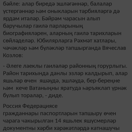
бәйле: алар биредә эшләгәннәр, балалар
үстергәннәр һәм оныкларын тәрбияләргә дә
ярдәм итәләр. Бәйрәм чарасын алып
баручылар гаилә парларының
биографияләрен, аларның гаилә тарихларын
сөйләделәр. Юбилярларга Рәхмәт хатлары,
чәчәкләр һәм бүләкләр тапшырганда Вячеслав
Козлов:
- Әлеге лаеклы гаиләләр районның горурлыгы.
Район тарихында данлы эзләр калдырып, алар
яшьләр өчен яшәүдә, эшләүдә, бер-береңне
һәм кече Ватаныңны яратуда һәръяклап үрнәк
булып торалар, - диде.
Россия Федерациясе
гражданнары паспортларын тапшыру өчен
чарага чакырылган 14 яшьлек яшүсмерләр
документны хәрби хәрәкәтләрдә катнашучы