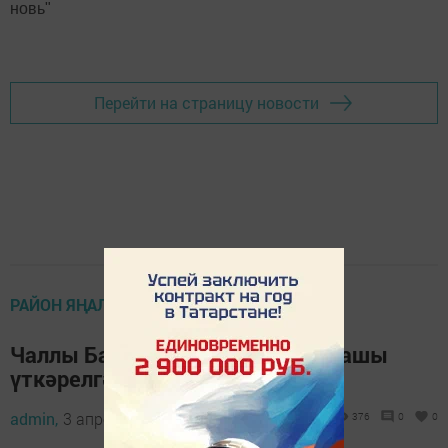
новь"
Перейти на страницу новости
РАЙОН ЯҢАЛЫКЛАРЫ
Чаллы Башы мәчетендә ифтар ашы
үткәрелгән
admin,
3 апрель 2023 - 12:06
376
0
0