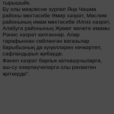
тырышыйк
.
Бу олы мәҗлесне зурлап Яңа Чишмә
районы мөхтәсибе Әмир хәзрәт,
Мөслим
районының имам мөхтәсибе Илгиз хәзрәт,
Алабуга районының Җәмиг мәчете имамы
Рәнис хәзрәт килгәннәр. Алар
тарафыннан сөйләнгән вәгазьләр
барыбызның да күңелләрен нечкәртеп,
сафландырып җибәрде.
Фәнил хәзрәт барлык катнашучыларга,
аш-су әзерләүчеләргә олы рәхмәтен
җиткерде”.