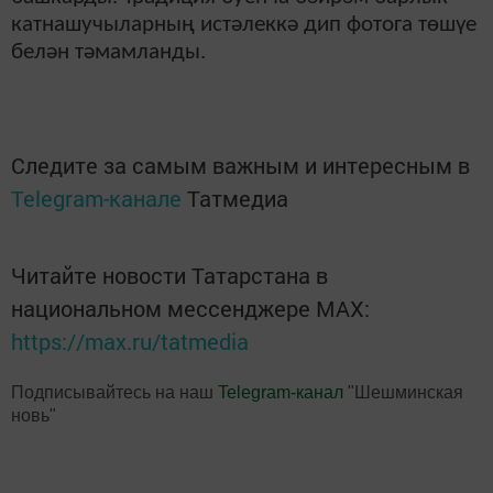
катнашучыларның истәлеккә дип фотога төшүе
белән тәмамланды.
Следите за самым важным и интересным в
Telegram-канале
Татмедиа
Читайте новости Татарстана в
национальном мессенджере MАХ:
https://max.ru/tatmedia
Подписывайтесь на наш
Telegram-канал
"Шешминская
новь"