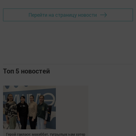
Перейти на страницу новости
Топ 5 новостей
Герой гаиләсе: мәхәббәт, тугрылык һәм хәтер