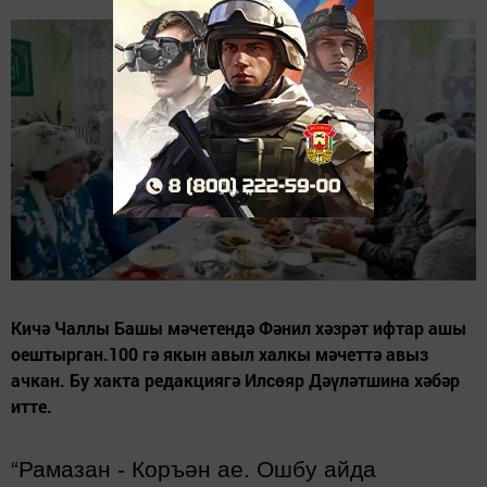
Кичә Чаллы Башы мәчетендә Фәнил хәзрәт ифтар ашы
оештырган.100 гә якын авыл халкы мәчеттә авыз
ачкан. Бу хакта редакциягә Илсөяр Дәүләтшина хәбәр
итте.
“
Рамазан
-
Коръән ае. Ошбу айда