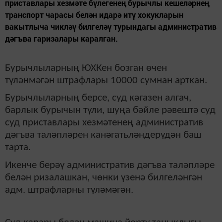
приставлары хезмәте бүлегенең бурычлы кешеләрнең
транспорт чарасы белән идарә итү хокукларын
вакытлыча чикләү билгеләү турындагы административ
дәгъва гаризалары каралган.
Бурычлыларның ЮХКен бозган өчен
түләнмәгән штрафлары 10000 сумнан арткан.
Бурычлыларның берсе, суд кәгазен алгач,
барлык бурычын түли, шуңа бәйле рәвештә суд
суд приставлары хезмәтенең административ
дәгъва таләпләрен канәгатьләндерүдән баш
тарта.
Икенче берәү административ дәгъва таләпләре
белән ризалашкан, чөнки үзенә билгеләнгән
адм. штрафларны түләмәгән.