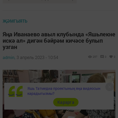
ҖӘМГЫЯТЬ
Яңа Иванаево авыл клубында «Яшьлекне
искә ал» дигән бәйрәм кичәсе булып
узган
admin,
3 апрель 2023 - 10:54
257
0
0
Яшь Татмедиа проектының яңа видеосын
карадыгызмы?
Карарга