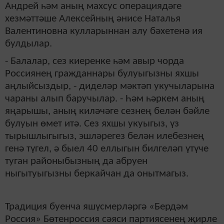
Андрей һәм аның махсус операциядәге
хезмәттәше Алексейның әнисе Наталья
Валентиновна кулларыннан алу бәхетенә ия
булдылар.
- Балалар, сез киеренке һәм авыр чорда
Россиянең гражданнары булуыгызны яхшы
аңлыйсыздыр, - диделәр мәктәп укучыларына
чараны алып баручылар. - Һәм һәркем аның
яңарышы, аның киләчәге сезнең белән бәйле
булуын өмет итә. Сез яхшы укуыгыз, үз
тырышлыгыгыз, эшләрегез белән илебезнең
генә түгел, ә быел 40 еллыгын билгеләп үтүче
туган районыбызның да абруен
ныгытуыгызны беркайчан да онытмагыз.
Традиция буенча яшүсмерләргә «Бердәм
Россия» Бөтенроссия сәяси партиясенең җирле