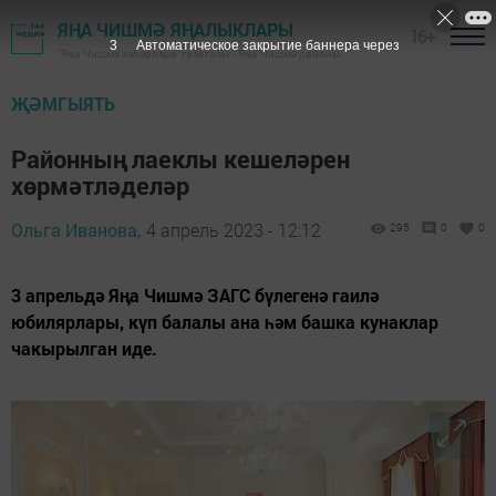
ЯҢА ЧИШМӘ ЯҢАЛЫКЛАРЫ
16+
1
Автоматическое закрытие баннера через
"Яңа Чишмә хәбәрләре" газетасы - Яңа Чишмә районы
ҖӘМГЫЯТЬ
Районның лаеклы кешеләрен
хөрмәтләделәр
Ольга Иванова,
4 апрель 2023 - 12:12
295
0
0
3 апрельдә Яңа Чишмә ЗАГС бүлегенә гаилә
юбилярлары, күп балалы ана һәм башка кунаклар
чакырылган иде.