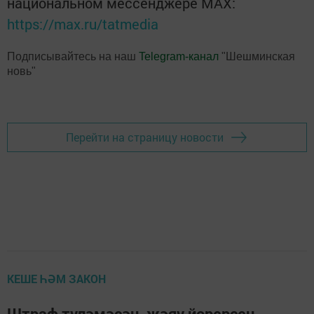
национальном мессенджере MАХ:
https://max.ru/tatmedia
Подписывайтесь на наш
Telegram-канал
"Шешминская
новь"
Перейти на страницу новости
КЕШЕ ҺӘМ ЗАКОН
Штраф түләмәсәң, җәяү йөрерсең