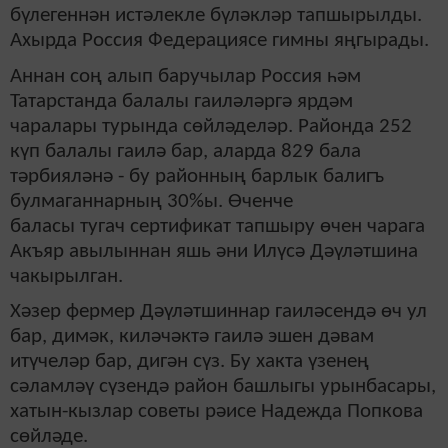
бүлегеннән истәлекле бүләкләр тапшырылды.
Ахырда Россия Федерациясе гимны яңгырады.
Аннан соң алып баручылар Россия һәм
Татарстанда балалы гаиләләргә ярдәм
чаралары турында сөйләделәр. Районда 252
күп балалы гаилә бар, аларда 829 бала
тәрбияләнә - бу районның барлык балигъ
булмаганнарның 30%ы. Өченче
баласы тугач сертификат тапшыру өчен чарага
Акъяр авылыннан яшь әни Илүсә Дәүләтшина
чакырылган.
Хәзер фермер Дәүләтшиннар гаиләсендә өч ул
бар, димәк, киләчәктә гаилә эшен дәвам
итүчеләр бар, дигән сүз. Бу хакта үзенең
сәламләү сүзендә район башлыгы урынбасары,
хатын-кызлар советы рәисе Надежда Попкова
сөйләде.