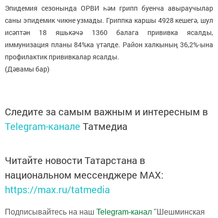
Эпидемия сезонында ОРВИ һәм грипп буенча авыраучылар
саны эпидемик чикне узмады. Гриппка каршы 4928 кешегә, шул
исәптән 18 яшькәчә 1360 балага прививка ясалды,
иммунизация планы 84%ка үтәлде. Район халкының 36,2%-ына
профилактик прививкалар ясалды.
(Дәвамы бар)
Следите за самым важным и интересным в
Telegram-канале
Татмедиа
Читайте новости Татарстана в
национальном мессенджере MАХ:
https://max.ru/tatmedia
Подписывайтесь на наш
Telegram-канал
"Шешминская