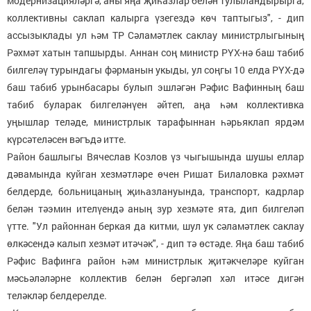
модернизацияләргә, аны яңа җиһазлар белән тулыландырырга,
коллективны саклап калырга үзегездә көч таптыгыз", - дип
ассызыклады ул һәм ТР Сәламәтлек саклау министрлыгының
Рәхмәт хатын тапшырды. Аннан соң министр РҮХ-нә баш табиб
билгеләү турындагы фәрманын укыды, ул соңгы 10 елда РҮХ-дә
баш табиб урынбасары булып эшләгән Рәфис Вафинның баш
табиб буларак билгеләнүен әйтеп, аңа һәм коллективка
уңышлар теләде, министрлык тарафыннан һәрьяклап ярдәм
күрсәтеләсен вәгъдә итте.
Район башлыгы Вячеслав Козлов үз чыгышында шушы еллар
дәвамында куйган хезмәтләре өчен Ришат Билаловка рәхмәт
белдерде, больницаның җиһазлануында, транспорт, кадрлар
белән тәэмин ителүендә аның зур хезмәте ята, дип билгеләп
үтте. "Ул районнан беркая да китми, шул ук сәламәтлек саклау
өлкәсендә калып хезмәт итәчәк", - дип тә өстәде. Яңа баш табиб
Рәфис Вафинга район һәм министрлык җитәкчеләре куйган
мәсьәләләрне коллектив белән бергәләп хәл итәсе дигән
теләкләр белдерелде.