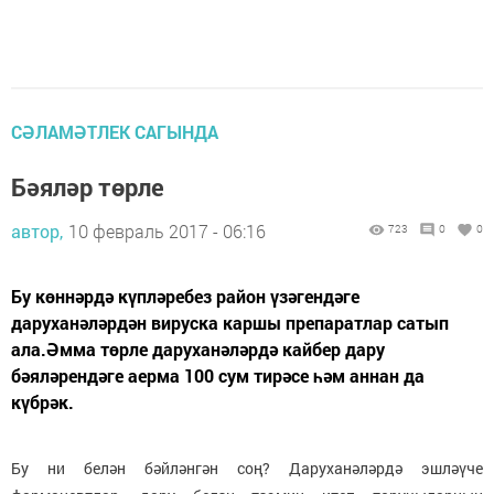
СӘЛАМӘТЛЕК САГЫНДА
Бәяләр төрле
автор,
10 февраль 2017 - 06:16
723
0
0
Бу көннәрдә күпләребез район үзәгендәге
даруханәләрдән вируска каршы препаратлар сатып
ала.Әмма төрле даруханәләрдә кайбер дару
бәяләрендәге аерма 100 сум тирәсе һәм аннан да
күбрәк.
Бу ни белән бәйләнгән соң? Даруханәләрдә эшләүче