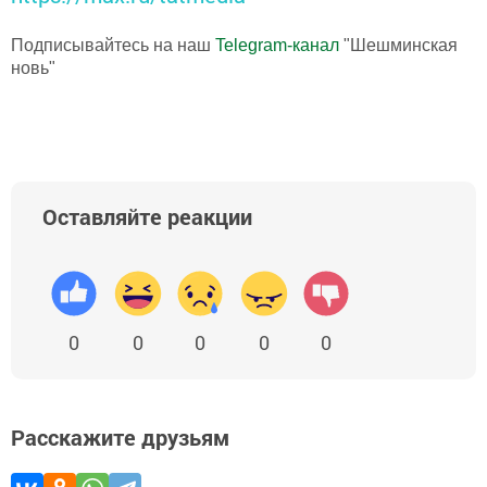
Подписывайтесь на наш
Telegram-канал
"Шешминская
новь"
Оставляйте реакции
0
0
0
0
0
Расскажите друзьям