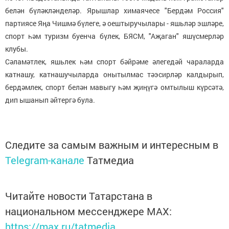
белән бүләкләнделәр. Ярышлар химаячесе "Бердәм Россия"
партиясе Яңа Чишмә бүлеге, ә оештыручылары - яшьләр эшләре,
спорт һәм туризм буенча бүлек, БЯСМ, "Аҗаган" яшүсмерләр
клубы.
Сәламәтлек, яшьлек һәм спорт бәйрәме әлегедәй чараларда
катнашу, катнашучыларда онытылмас тәэсирләр калдырып,
бердәмлек, спорт белән мавыгу һәм җиңүгә омтылыш күрсәтә,
дип ышанып әйтергә була.
Следите за самым важным и интересным в
Telegram-канале
Татмедиа
Читайте новости Татарстана в
национальном мессенджере MАХ:
https://max.ru/tatmedia