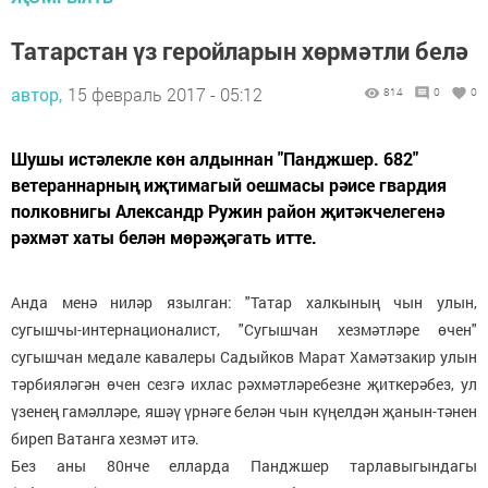
Татарстан үз геройларын хөрмәтли белә
автор,
15 февраль 2017 - 05:12
814
0
0
Шушы истәлекле көн алдыннан "Панджшер. 682"
ветераннарның иҗтимагый оешмасы рәисе гвардия
полковнигы Александр Ружин район җитәкчелегенә
рәхмәт хаты белән мөрәҗәгать итте.
Анда менә ниләр язылган: "Татар халкының чын улын,
сугышчы-интернационалист, "Сугышчан хезмәтләре өчен"
сугышчан медале кавалеры Садыйков Марат Хамәтзакир улын
тәрбияләгән өчен сезгә ихлас рәхмәтләребезне җиткерәбез, ул
үзенең гамәлләре, яшәү үрнәге белән чын күңелдән җанын-тәнен
биреп Ватанга хезмәт итә.
Без аны 80нче елларда Панджшер тарлавыгындагы