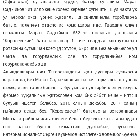
(Әфганстан) сугышларда күрдек, батыр сугышчы Марат
Садыйков чит илдә кеше хәленә керешеп сугышты. Шул чакта ук
ул һәркем өчен үрнәк, җаваплы, дисциплиналы, геройларча
батыр, таләпчән отделение командиры иде. Гвардия өлкән
сержанты Марат Садыйков 682нче полкның данлыклы
"Королевский" батальонының 1 нче гвардия мотоукчылар
ротасына сугышчан кәеф (дәрт,тон) бирә иде. Без аның белән ул
чакта да горурландык, әле дә горурланабыз һәм
горурланачакбыз да.
Авылдашлары һәм Татарстандагы җан дуслары сүзләренә
караганда, без Марат Садыйковның тыныч тормышта да үрнәк
шәхес, ишле гаилә башлыгы булуын, өч ул тәрбияләп үстерүен,
фермер хуҗалыгын җитәкләвен һәм бик әйбәт кеше - иптәш
булуын ишетеп беләбез. 2016 елның декабрь, 2017 елның
гыйнвар аенда без, "Королевский" батальоны ветераннары
Минзәлә районы җитәкчелеге белән берлектә каты авырудан
соң вафат булган хезмәттәш дустыбыз, сугышчы-
интернационалист Сергей Кузнецов истәлегенә волейбол буенча