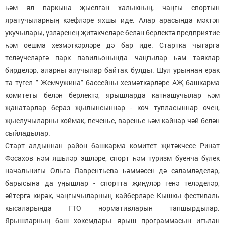
һәм ял паркына җыелган халыкның, чаңгы спортын
яратучыларның кәефләре яхшы иде. Алар арасында мәктәп
укучылары, үзләренең җитәкчеләре белән берлектә предприятие
һәм оешма хезмәткәрләре дә бар иде. Стартка чыгарга
теләүчеләргә парк павильонында чаңгылар һәм таяклар
бирделәр, аларны алучылар байтак булды. Шул урыннан ерак
та түгел " Жемчужина" бассейны хезмәткәрләре АҖ башкарма
комитеты белән берлектә, ярышларда катнашучылар һәм
җанатарлар бераз җылынсыннар - көч тупласыннар өчен,
җыелучыларны коймак, печенье, варенье һәм кайнар чәй белән
сыйладылар.
Старт алдыннан район башкарма комитет җитәкчесе Ринат
Фәсахов һәм яшьләр эшләре, спорт һәм туризм буенча бүлек
начальнигы Ольга Лаврентьева һәммәсен дә сәламләделәр,
барысына да уңышлар - спортта җиңүләр генә теләделәр,
әйтергә кирәк, чаңгычыларның кайберләре Кышкы фестиваль
кысаларында ГТО нормативларын тапшырдылар.
Ярышларның баш хөкемдары ярыш программасын игълан