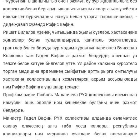
- Күрсәткән ышанычыгыз өчен рәхмәт, бу зур җаваплылык, без
коллектив белән бергәләп ышанычыгызны акларга һәм үзебезгә
йөкләнгән бурычларны намус белән үтәргә тырышачакбыз, -
диде җавап сүзендә Рәфис Вафин.
Ришат Билалов үзенең чыгышында җылы сүзләре, хастаханәне
җиһазлар белән тулыландыруда, капиталь ремонтлауда,
грантлар бүлеп бирүдә зур ярдәм күрсәткәннәре өчен Вячеслав
Козловка һәм Гадел Вафинга рәхмәт белдерде, эшеннән үз
теләге белән китүен билгеләп үтте. Ул район халкына күрсәтелә
торган медицина ярдәменең сыйфатын арттырырга омтылучы
хастаханә коллективының хезмәтләрен аерым ассызыклады
һәм Рәфис Вафинга уңышлар теләде.
Профком рәисе Любовь Маланчева РҮХ коллективы исеменнән
намуслы эше, әдәпле һәм кешелекле булганы өчен рәхмәт
белдерде.
Министр Гадел Вафин РҮХ коллективы алдында сәламәтлек
саклау өлкәсенең алга таба үсеш юллары, республика
клиникалары һәм медицина үзәкләре белән элемтәләрне