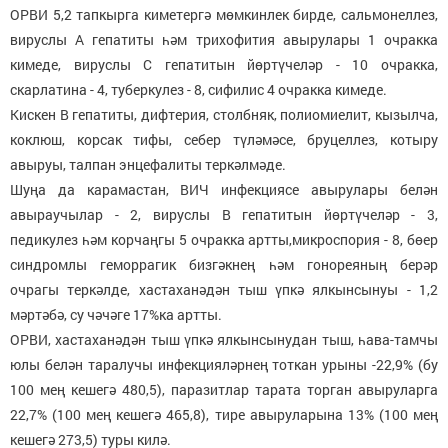
ОРВИ 5,2 тапкырга киметергә мөмкинлек бирде, сальмонеллез,
вируслы А гепатиты һәм трихофития авырулары 1 очракка
кимеде, вируслы С гепатитын йөртүчеләр - 10 очракка,
скарлатина - 4, туберкулез - 8, сифилис 4 очракка кимеде.
Кискен В гепатиты, дифтерия, столбняк, полиомиелит, кызылча,
коклюш, корсак тифы, себер түләмәсе, бруцеллез, котыру
авыруы, талпан энцефалиты теркәлмәде.
Шуңа да карамастан, ВИЧ инфекциясе авырулары белән
авыраучылар - 2, вируслы В гепатитын йөртүчеләр - 3,
педикулез һәм корчаңгы 5 очракка артты,микроспория - 8, бөер
синдромлы геморрагик бизгәкнең һәм гонореяның берәр
очрагы теркәлде, хастаханәдән тыш үпкә ялкынсынуы - 1,2
мәртәбә, су чәчәге 17%ка артты.
ОРВИ, хастаханәдән тыш үпкә ялкынсынудан тыш, һава-тамчы
юлы белән таралучы инфекцияләрнең тоткан урыны -22,9% (бу
100 мең кешегә 480,5), паразитлар тарата торган авыруларга
22,7% (100 мең кешегә 465,8), тире авыруларына 13% (100 мең
кешегә 273,5) туры килә.