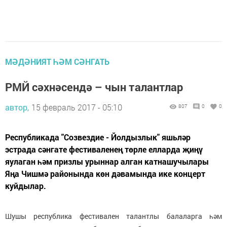
МӘДӘНИЯТ ҺӘМ СӘНГАТЬ
РМЙ сәхнәсендә – чын талантлар
автор,
15 февраль 2017 - 05:10
807
0
0
Республикада "Созвездие - Йолдызлык" яшьләр
эстрада сәнгате фестиваленең төрле елларда җиңү
яулаган һәм призлы урыннар алган катнашучылары
Яңа Чишмә районында көн дәвамында ике концерт
куйдылар.
Шушы республика фестивален талантлы балаларга һәм