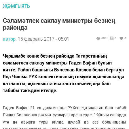
ҖӘМГЫЯТЬ
Сәламәтлек саклау министры безнең
районда
автор,
15 февраль 2017 - 05:01
688
0
0
Чәршәмбе көнне безнең районда Татарстанның
сәламәтлек саклау министры Гадел Вафин булып
китте. Район башлыгы Вячеслав Козлов белән бергә ул
Яңа Чишмә РҮХ коллективының гомуми җыелышында
катнашты, җыелышта исә хастаханәнең яңа баш
табибы тәкъдим ителде.
Гадел Вафин 21 ел дәвамында РҮХен җитәкләгән баш табиб
Ришат Билаловка рәхмәт сүзләрен ирештерде. " 90нчы елларда
үтә дә авырга туры килде, шулай да сез больницаны