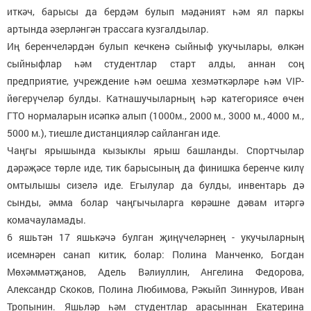
иткәч, барысы да бердәм булып мәдәният һәм ял паркы
артында әзерләнгән трассага кузгалдылар.
Иң беренчеләрдән булып кечкенә сыйныф укучылары, өлкән
сыйныфлар һәм студентлар старт алды, аннан соң
предприятие, учреждение һәм оешма хезмәткәрләре һәм VIР-
йөгерүчеләр булды. Катнашучыларның һәр категориясе өчен
ГТО нормаларын исәпкә алып (1000м., 2000 м., 3000 м., 4000 м.,
5000 м.), тиешле дистанцияләр сайланган иде.
Чаңгы ярышында кызыклы ярыш башланды. Спортчылар
дәрәҗәсе төрле иде, тик барысының да финишка беренче килү
омтылышы сизелә иде. Егылулар да булды, инвентарь дә
сынды, әмма болар чаңгычыларга көрәшне дәвам итәргә
комачауламады.
6 яшьтән 17 яшькәчә булган җиңүчеләрнең - укучыларның
исемнәрен санап китик, болар: Полина Манченко, Богдан
Мөхәммәтҗанов, Адель Вәлиуллин, Ангелина Федорова,
Александр Скоков, Полина Любимова, Рәкыйп Зиннуров, Иван
Тропынин. Яшьләр һәм студентлар арасыннан Екатерина