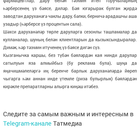
фармацевтлар, дару белән тәэмин итеп торучыларның
һәрберсенең үз бәясе, диләр. Бәя югарырак булган җирдә
заводтан даруханәгә чаклы дару, бәлки, берничә арадашчы аша
узадыр (һәрберсе үз процентын сала).
Шәхси даруханәләр төрле даруларга сезонлы ташламалар да
кулланалар, шуның белән клиентларын да кызыксындыралар.
Димәк, һәр тәэмин итүченең үз бәясе дигән сүз.
Кызганычка каршы, без түбән бәяләрдән кая нинди дарулар
сатылуын яза алмыйбыз (бу реклама була), шуңа да
яңачишмәлеләргә иң беренче барлык даруханәләрдә йөреп
чыгарга һәм аннан инде үтемле (риза булырлык) бәяләрдән
кирәкле препаратларны алырга киңәш итәбез.
Следите за самым важным и интересным в
Telegram-канале
Татмедиа