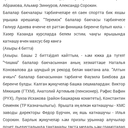
Абрамова, Альмир Зиннуров, Александр Сорокин.
Балалар бакчалары тәрбиячеләре ел саен спортта бик яхшы
уңышка ирешәләр. "Теремок" балалар бакчасы тәрбиячесе
Гөлнур Адиева өченче ел рәттән финишка беренче булып килә. -
Хәзер Казанда курсларда белем эстим, чаңгы ярышында
катнашу өчен махсус бер көнгә
(Ахыры 4 биттә)
(Ахыры. Башы 2 биттә)дип кайттым, - һәм юкка да түгел!
"Чишмә" балалар бакчасыннан аның хезмәттәше Наталья
Коновалова да шундый ук рекорд белән мактана ала. "Алтын
ачкыч" балалар бакчасыннан тәрбияче Фәүзилә Бикбова да
беренче булды. Калган җиңүчеләр башка оешмалардан: Виктор
Мякишев (ГТХМ), Анатолий Артемьев (пенсионер), Рәфис Вафин
(РҮХ), Луиза Исхакова (район башкарма комитеты), Константин
Семеняк (ТР Казначылыгы). Ярышта иң өлкән катнашучы - КМС
заводы директоры Федор Бурчин, иң яшь катнашучы - Илья
Сорокин. Барлык җиңүчеләр һәм призлы урыннар алучылар
почет пьедесталында тантаналы төстә медаль һәм грамоталар