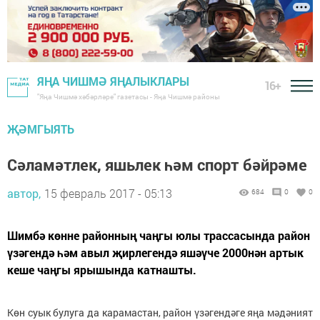
ЯҢА ЧИШМӘ ЯҢАЛЫКЛАРЫ
16+
"Яңа Чишмә хәбәрләре" газетасы - Яңа Чишмә районы
ҖӘМГЫЯТЬ
Сәламәтлек, яшьлек һәм спорт бәйрәме
автор,
15 февраль 2017 - 05:13
684
0
0
Шимбә көнне районның чаңгы юлы трассасында район
үзәгендә һәм авыл җирлегендә яшәүче 2000нән артык
кеше чаңгы ярышында катнашты.
Көн суык булуга да карамастан, район үзәгендәге яңа мәдәният