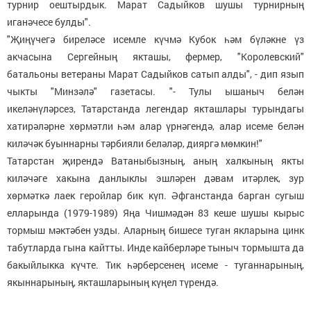
турнир оештырдык. Марат Садыйков шушы турнирның
иганәчесе булды".
"Җиңүчегә биреләсе исемле күчмә Кубок һәм бүләкне үз
акчасына Сергейның якташы, фермер, "Королевский"
батальоны ветераны Марат Садыйков сатып алды", - дип язып
чыкты "Минзәлә" газетасы. "- Тулы ышаныч белән
икеләнүләрсез, Татарстанда легендар якташлары турындагы
хатирәләрне хөрмәтли һәм алар үрнәгендә, алар исеме белән
киләчәк буыннарны тәрбияли беләләр, дияргә мөмкин!"
Татарстан җирендә Ватаныбызның, аның халкының якты
киләчәге хакына данлыклы эшләрен дәвам итәрлек, зур
хөрмәткә лаек геройлар бик күп. Әфганстанда барган сугыш
елларында (1979-1989) Яңа Чишмәдән 83 кеше шушы кырыс
тормыш мәктәбен узды. Аларның бишесе туган якларына цинк
табутларда гына кайтты. Инде кайберләре тыныч тормышта да
бакыйлыкка күчте. Тик һәрберсенең исеме - туганнарының,
якыннарының, якташларының күңел түрендә.