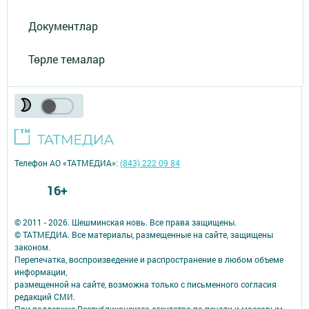
Документлар
Төрле темалар
Телефон АО «ТАТМЕДИА»:
(843) 222 09 84
16+
© 2011 - 2026. Шешминская новь. Все права защищены.
© ТАТМЕДИА. Все материалы, размещенные на сайте, защищены
законом.
Перепечатка, воспроизведение и распространение в любом объеме
информации,
размещенной на сайте, возможна только с письменного согласия
редакций СМИ.
При поддержке Республиканского агентства по печати и массовым