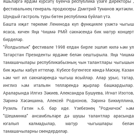
яшьләргә ярдәм күрсәтү буенча республика үзәге директоры ,
фестивальнең генераль продюсеры Дмитрий Туманов җитәкли.
Шундый гастроль туры бөтен республика буйлап үтә.
Башта иҗат төркеме Ленинода күп функцияле үзәктә чыгыш
ясаса, кичен Яңа Чишмә РМЙ сәхнәсендә бик матур концерт
бирделәр.
"Йолдызлык" фестивале 1998 елдан бирле эшләп килә һәм ул
Татарстан Президенты ярдәме белән оештырыла. Яңа Чишмә
тамашачылары республикабызның чын талантлары чыгышын
бик җылы кабул иттеләр. Күбесе бүгенгесе көндә Мәскәү, Казан
һәм чит ил сәхнәләрендә чыгыш ясыйлар. Алар урыс, татар,
инглиз һәм итальян телләрендә җырлар башкардылар.
Араларында Илгиз Зәкиев, Александра Бушуева, Игнат Изотов,
Зәринә Хәсәншина, Алексей Родионов, Зәринә Бикмуллина,
Рузиль Гатин һ.б. бар иде. Үзебезнең "Родничок" һәм
"Шешминка" ансамбльләре дә шушы талантлар арасында
югалып калмадылар, матур чыгышлары белән
тамашачыларны сөендерделәр.