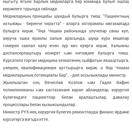
ныгыту, ягъни барлык медикларга бер команда булып эшләү
кирәклеге турында сөйләде.
Медикларның принцибы шундый булырга тиеш: "Пациентның
ихтыяҗы - беренче чиратта" - аларга ихтирамлы мөгамәләдә
булырга кирәк. "Яңа Чишмә районында үлүчеләр саны күп,
аеруча эшкә яраклы халык арасында, шуңа күрә кешеләр
гомерен саклап калу өчен зур көч куярга кирәк. Халыкны
диспансерлаштыру конкрет һәм нәтиҗәле булырга тиеш.
Күрсәтелә торган медицина хезмәтенең сыйфатын яхшыртырга,
үзеңнең квалификацияңне арттырырга кирәк, ә Яңа Чишмә
медикларының потенциалы бар" , - дип ассызыклады министр.
Җыелыштан соң Вячеслав Козлов һәм Гадел Вафин
поликлиниканы һәм хастаханәне карап әйләнделәр, хирургия
бүлегендәге пациентлар белән аралаштылар, дәвалау
процесслары белән кызыксындылар.
Министр РҮХ-нең хирургия бүлеген ремонтлауда финанс ярдәме
күрсәтергә вәгъдә итте.