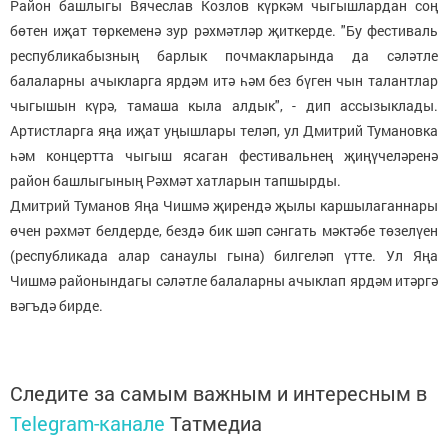
Район башлыгы Вячеслав Козлов күркәм чыгышлардан соң
бөтен иҗат төркеменә зур рәхмәтләр җиткерде. "Бу фестиваль
республикабызның барлык почмакларында да сәләтле
балаларны ачыкларга ярдәм итә һәм без бүген чын талантлар
чыгышын күрә, тамаша кыла алдык", - дип ассызыклады.
Артистларга яңа иҗат уңышлары теләп, ул Дмитрий Тумановка
һәм концертта чыгыш ясаган фестивальнең җиңүчеләренә
район башлыгының Рәхмәт хатларын тапшырды.
Дмитрий Туманов Яңа Чишмә җирендә җылы каршылаганнары
өчен рәхмәт белдерде, бездә бик шәп сәнгать мәктәбе төзелүен
(республикада алар санаулы гына) билгеләп үтте. Ул Яңа
Чишмә районындагы сәләтле балаларны ачыклап ярдәм итәргә
вәгъдә бирде.
Следите за самым важным и интересным в
Telegram-канале
Татмедиа