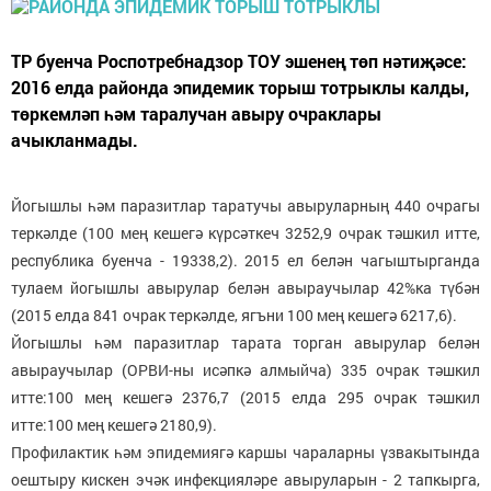
ТР буенча Роспотребнадзор ТОУ эшенең төп нәтиҗәсе:
2016 елда районда эпидемик торыш тотрыклы калды,
төркемләп һәм таралучан авыру очраклары
ачыкланмады.
Йогышлы һәм паразитлар таратучы авыруларның 440 очрагы
теркәлде (100 мең кешегә күрсәткеч 3252,9 очрак тәшкил итте,
республика буенча - 19338,2). 2015 ел белән чагыштырганда
тулаем йогышлы авырулар белән авыраучылар 42%ка түбән
(2015 елда 841 очрак теркәлде, ягъни 100 мең кешегә 6217,6).
Йогышлы һәм паразитлар тарата торган авырулар белән
авыраучылар (ОРВИ-ны исәпкә алмыйча) 335 очрак тәшкил
итте:100 мең кешегә 2376,7 (2015 елда 295 очрак тәшкил
итте:100 мең кешегә 2180,9).
Профилактик һәм эпидемиягә каршы чараларны үзвакытында
оештыру кискен эчәк инфекцияләре авыруларын - 2 тапкырга,