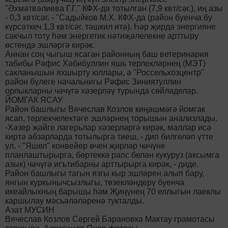
"Әхмәтвәлиева Г.Г." КФХ-да тотылган (7,9 квт/сәг.), иң азы
- 0,3 квт/сәг. - "Садыйков М.Х. КФХ-да (район буенча бу
күрсәткеч 1,3 квт/сәг. тәшкил итә). Һәр җирдә энергияне
сакчыл тоту һәм энергетик нәтиҗәлелекне арттыру
өстендә эшләргә кирәк.
Аннан соң чыгыш ясаган районның баш ветеринария
табибы Рәфис Хәбибуллин яшь терлекләрнең (МЭТ)
сакланышын яхшырту юллары, ә "Россельхозцентр"
район бүлеге начальнигы Рәфис Зиниятуллин
орлыкларны чәчүгә хәзерләү турында сөйләделәр.
ЙОМГАК ЯСАУ
Район башлыгы Вячеслав Козлов киңәшмәгә йомгак
ясап, терлекчелектәге эшләрнең торышын анализлады.
-Хәзер җәйге лагерьлар хәзерләргә кирәк, маллар исә
киртә абзарларда тотылырга тиеш, - дип билгеләп үтте
ул. - "Яшел" конвейер өчен җирләр чәчүне
планлаштырырга, бөртеккә рапс белән кукуруз (аксымга
азык) чәчүгә игътибарны арттырырга кирәк, - диде.
Район башлыгы тагын язгы кыр эшләрен алып бару,
янгын куркынычсызлыгы, төзекләндерү буенча
икеайлыкның барышы һәм Җиңүнең 70 еллыгын лаеклы
каршылау мәсьәләләренә тукталды.
Азат МУСИН
Вячеслав Козлов Сергей Барановка Мактау грамотасы