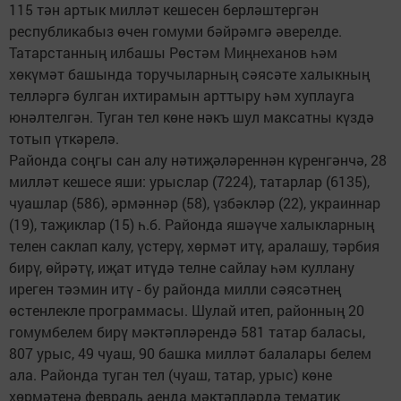
115 тән артык милләт кешесен берләштергән
республикабыз өчен гомуми бәйрәмгә әверелде.
Татарстанның илбашы Рөстәм Миңнеханов һәм
хөкүмәт башында торучыларның сәясәте халыкның
телләргә булган ихтирамын арттыру һәм хуплауга
юнәлтелгән. Туган тел көне нәкъ шул максатны күздә
тотып үткәрелә.
Районда соңгы сан алу нәтиҗәләреннән күренгәнчә, 28
милләт кешесе яши: урыслар (7224), татарлар (6135),
чуашлар (586), әрмәннәр (58), үзбәкләр (22), украиннар
(19), таҗиклар (15) һ.б. Районда яшәүче халыкларның
телен саклап калу, үстерү, хөрмәт итү, аралашу, тәрбия
бирү, өйрәтү, иҗат итүдә телне сайлау һәм куллану
иреген тәэмин итү - бу районда милли сәясәтнең
өстенлекле программасы. Шулай итеп, районның 20
гомумбелем бирү мәктәпләрендә 581 татар баласы,
807 урыс, 49 чуаш, 90 башка милләт балалары белем
ала. Районда туган тел (чуаш, татар, урыс) көне
хөрмәтенә февраль аенда мәктәпләрдә тематик