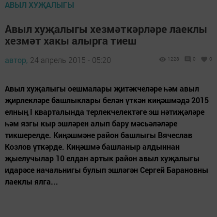
АВЫЛ ХУҖАЛЫГЫ
Авыл хуҗалыгы хезмәткәрләре лаеклы
хезмәт хакы алырга тиеш
автор,
24 апрель 2015 - 05:20
1228
0
0
Авыл хуҗалыгы оешмалары җитәкчеләре һәм авыл
җирлекләре башлыклары белән үткән киңәшмәдә 2015
елның I кварталында терлекчелектәге эш нәтиҗәләре
һәм язгы кыр эшләрен алып бару мәсьәләләре
тикшерелде. Киңәшмәне район башлыгы Вячеслав
Козлов үткәрде. Киңәшмә башланыр алдыннан
җыелучылар 10 елдан артык район авыл хуҗалыгы
идарәсе начальнигы булып эшләгән Сергей Барановны
лаеклы ялга...