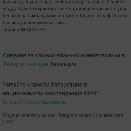
кызын да шуңа этәрә. Полиция аларга карата берничә
маддә буенча беркетмә төзегән, биредә инде кисәтүләр
белән генә чикләнү мөмкин түгел. Түлисе штраф күләме
ике яшәү минимумына тигез.
Лариса ФЕДОРОВА
Следите за самым важным и интересным в
Telegram-канале
Татмедиа
Читайте новости Татарстана в
национальном мессенджере MАХ:
https://max.ru/tatmedia
Подписывайтесь на наш
Telegram-канал
"Шешминская
новь"