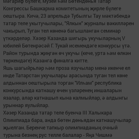
мәгариф бүлеге, музей һәм Бөтендөнья Татар
Конгрессы Башкарма комитетының җирле бүлеге
оештыра. Кичә, 23 апрельдә Тубылгы Тау мәктәбендә
татар теле укытучылары, "Ялкын" журналы вәкилләрен
чакырып, Туган тел көненә багышланган семинар
үткәрделәр. Хәзер Казанда шигырь укучыларның V
юбилей Бөтенрәсәй Г. Тукай исемендәге конкурсы үтә.
Район турында җиңгән өч укучы (кече, урта һәм өлкән
төркемдәге) Казанга финалга китте.
Яшь шагыйрьләр һәм проза язучылар менә икенче ел
инде Татарстан укучылары арасында туган тел көне
алдыннан оештырыла торган "Илһам" республика
конкурсында катнашу өчен үзләренең иншаларын
язалар, алар катнашып кына калмыйлар, ә алдынгы
урыннар яулыйлар.
Хәзер Казанда татар теле буенча III Халыкара
Олимпиада бара, анда бөтен дөньядан катнашучылар
җыелган. Беренче тапкыр олимпиаданың очный
турына безнең рус телле балалар - Яңа Чишмә