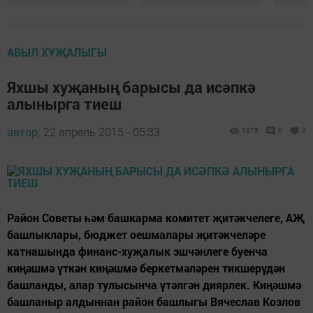
АВЫЛ ХУҖАЛЫГЫ
Яхшы хуҗаның барысы да исәпкә
алынырга тиеш
автор,
22 апрель 2015 - 05:33
1075
0
0
Район Советы һәм башкарма комитет җитәкчелеге, АҖ
башлыклары, бюджет оешмалары җитәкчеләре
катнашында финанс-хуҗалык эшчәнлеге буенча
киңәшмә үткән киңәшмә беркетмәләрен тикшерүдән
башланды, алар тулысынча үтәлгән диярлек. Киңәшмә
башланыр алдыннан район башлыгы Вячеслав Козлов