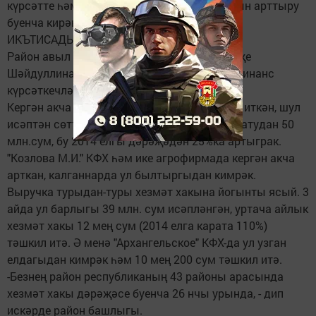
күрсәтте һәм терлекләрнең продуктлылыгын арттыру
буенча кирәкле чараларны билгеләде.
ИКЪТИСАДЫЙ КҮРСӘТКЕЧЛӘР
Район авыл хуҗалыгы идарәсе белгече Энҗе
Шәйдуллина I кварталда хуҗалыкларның финанс
күрсәткечләренә анализ ясады.
Кергән акча (выручка) 190 млн. сум тәшкил иткән, шул
исәптән сөттән - 110, иттән 40 һәм ашлык сатудан 50
млн.сум, бу 2014 елгы дәрәҗәдән 25%ка артыграк.
"Козлова М.И." КФХ һәм ике агрофирмада кергән акча
арткан, калганнарда ул былтыргыдан кимрәк.
Выручка турыдан-туры хезмәт хакына йогынты ясый. 3
айда ул барлыгы 39 млн. сум исәпләнгән, уртача айлык
хезмәт хакы 12 мең сум (2014 елга карата 110%)
тәшкил итә. Ә менә "Архангельское" КФХ-да ул узган
елдагыдан кимрәк һәм 10 мең 200 сум тәшкил итә.
-Безнең район республиканың 43 районы арасында
хезмәт хакы дәрәҗәсе буенча 26 нчы урында, - дип
искәрде район башлыгы.