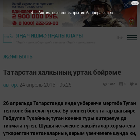
3
Автоматическое закрытие баннера через
ЯҢА ЧИШМӘ ЯҢАЛЫКЛАРЫ
16+
"Яңа Чишмә хәбәрләре" газетасы - Яңа Чишмә районы
ҖӘМГЫЯТЬ
Татарстан халкының уртак бәйрәме
автор,
24 апрель 2015 - 05:25
1065
0
0
26 апрельдә Татарстанда инде унберенче мәртәбә Туган
тел көне билгеләп үтелә. Бу көннең бөек татар шагыйре
Габдулла Тукайның туган көненә туры китерелүе дә
тикмәгә түгел. Шушы истәлекле вакыйгалар хөрмәтенә
үткәрелгән тантаналарның аерым үзенчәлеге шунда ки,