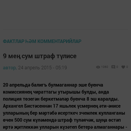
ФАКТЛАР ҺӘМ КОММЕНТАРИЙЛАР
9 мең сум штраф түлисе
автор,
24 апрель 2015 - 05:19
1060
0
0
20 апрельдә балигъ булмаганнар эше буенча
комиссиянең чираттагы утырышы булды, анда
полиция төзегән беркетмәләр буенча 8 эш каралды.
Архангел Бистәсеннән 17 яшьлек үсмернең әти-әнисе
улларының бер мәртәбә исерткеч эчемлек кулланганы
өчен 500 сум күләмендә штраф түләячәк, шуңа өстәп
иртә җитлеккән улларын күзәтеп бетерә алмаганнары -