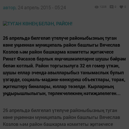
автор,
24 апрель 2015 - 05:24
1205
0
0
26 апрельдә билгеләп үтелүче районыбызның туган
көне уңаеннан муниципаль район башлыгы Вячеслав
Козлов һәм район башкарма комитеты җитәкчесе
Ринат Фәсахов барлык яңачишмәлеләрне шушы бәйрәм
белән котлый. Район торгызылуга 32 ел гомер үткән,
шушы еллар эчендә авылларыбыз танымаслык булып
үзгәрде, социаль-мәдәни-көнкүреш объектлары, торак,
җитештерү биналары, юллар төзелде. Кырларның
уңдырышлылыгын, терлекчелекнең нәтиҗәлелеген...
26 апрельдә билгеләп үтелүче районыбызның туган
көне уңаеннан муниципаль район башлыгы Вячеслав
Козлов һәм район башкарма комитеты җитәкчесе