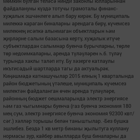
мөмкин булган теләсә нинди законлы юлларыннан
файдалануны күздә тотучы грамоталы финанс-
хуҗалык эшчәнлеге алып бару кирәк. Бу муниципаль
милеккә караган биналарны арендага бирү, күчемсез
милекнең исәпкә алынмаган объектларын һәм
җирләрне салым базасына кертү, хуҗалык итүче
субъектлардан салымнар буенча бурычларны, төрле
төр недоимкаларны, аренда түләүләрен һ.б. түләү
турында хаклы таләп итү. Бу хәзерге катлаулы
икътисадый шартларда тагы да актуальрәк.
Киңәшмәдә катнашучылар 2015 елның 1 кварталында
район бюджетының үтәлеше, муниципаль күчемсез
милектән файдаланган өчен аренда түләүләре,
районның бюджет оешмаларында электр энергиясе
һәм газ чыгымнары буенча (газ буенча экономия 180
мең сум, электр энергиясе буенча экономия 92300 квт/
сәг.) хәлләр торышы белән таныштылар. -Без бушка
эшлибез. Бездә 1 кв метр бинаны җылытуга куллану
нормасы зур, кайбер авылларда буш биналарны да