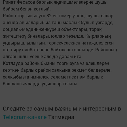
Ринат Фәсахов барлык яңачишмәлеләрне шушы
бәйрәм белән котлый.
Район торгызылуга 32 ел гомер үткән, шушы еллар
эчендә авылларыбыз танымаслык булып үзгәрде,
социаль-мәдәни-көнкүреш объектлары, торак,
җитештерү биналары, юллар төзелде. Кырларның
уңдырышлылыгын, терлекчелекнең нәтиҗәлелеген
арттыру нисбәтеннән байтак эш эшләнде. Районның
алгарышлы үсеше әле дә дәвам итә.
Котлауда районыбызны торгызуга үз өлешләрен
керткән барлык район халкына рәхмәт белдерелә,
халкыбызга иминлек, сәламәтлек һәм барлык
башлангычларда уңышлар теләнә.
Следите за самым важным и интересным в
Telegram-канале
Татмедиа