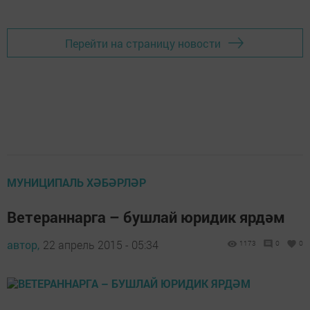
Перейти на страницу новости
МУНИЦИПАЛЬ ХӘБӘРЛӘР
Ветераннарга – бушлай юридик ярдәм
автор,
22 апрель 2015 - 05:34
1173
0
0