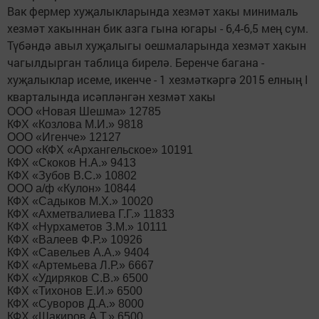
Вак фермер хуҗалыкларында хезмәт хакы минималь
хезмәт хакыннан бик азга гына югары - 6,4-6,5 мең сум.
Түбәндә авыл хуҗалыгы оешмаларында хезмәт хакын
чагылдырган таблица бирелә. Беренче багана -
хуҗалыклар исеме, икенче - 1 хезмәткәргә 2015 елның I
кварталында исәпләнгән хезмәт хакы
ООО «Новая Шешма» 12785
КФХ «Козлова М.И.» 9818
ООО «Игенче» 12127
ООО «КФХ «Архангельское» 10191
КФХ «Скоков Н.А.» 9413
КФХ «Зубов В.С.» 10802
ООО а/ф «Кулон» 10844
КФХ «Садыков М.Х.» 10020
КФХ «Ахметвалиева Г.Г.» 11833
КФХ «Нурхаметов З.М.» 10111
КФХ «Валеев Ф.Р.» 10926
КФХ «Савельев А.А.» 9404
КФХ «Артемьева Л.Р.» 6667
КФХ «Удиряков С.В.» 6500
КФХ «Тихонов Е.И.» 6500
КФХ «Суворов Д.А.» 8000
КФХ «Шакиров А.Т.» 6500