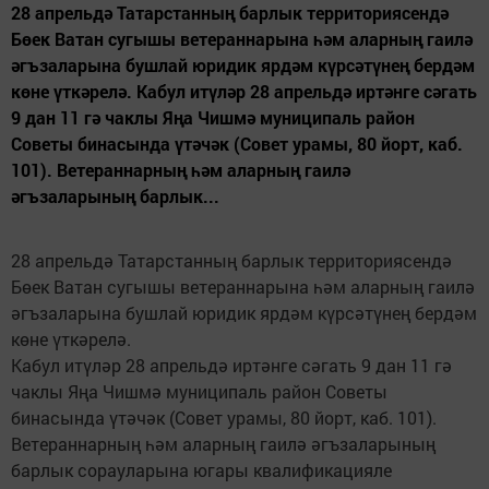
28 апрельдә Татарстанның барлык территориясендә
Бөек Ватан сугышы ветераннарына һәм аларның гаилә
әгъзаларына бушлай юридик ярдәм күрсәтүнең бердәм
көне үткәрелә. Кабул итүләр 28 апрельдә иртәнге сәгать
9 дан 11 гә чаклы Яңа Чишмә муниципаль район
Советы бинасында үтәчәк (Совет урамы, 80 йорт, каб.
101). Ветераннарның һәм аларның гаилә
әгъзаларының барлык...
28 апрельдә Татарстанның барлык территориясендә
Бөек Ватан сугышы ветераннарына һәм аларның гаилә
әгъзаларына бушлай юридик ярдәм күрсәтүнең бердәм
көне үткәрелә.
Кабул итүләр 28 апрельдә иртәнге сәгать 9 дан 11 гә
чаклы Яңа Чишмә муниципаль район Советы
бинасында үтәчәк (Совет урамы, 80 йорт, каб. 101).
Ветераннарның һәм аларның гаилә әгъзаларының
барлык сорауларына югары квалификацияле