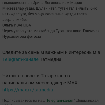
гимназиясеннән Ирина Логинова һәм Мария
Михеевалар узды. Шулай итеп, туган тел айлыгы бик
нәтиҗәле үтә, без моңа юкка гына җитди төстә
әзерләнмибез.
Ольга ИВАНОВА
Черемухово урта мәктәбендә Туган тел көне. Гөлчәчәк
Нурхамәтова фотосы
Следите за самым важным и интересным в
Telegram-канале
Татмедиа
Читайте новости Татарстана в
национальном мессенджере MАХ:
https://max.ru/tatmedia
Подписывайтесь на наш
Telegram-канал
"Шешминская