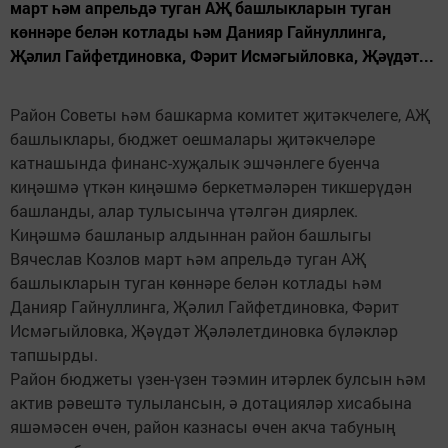
март һәм апрельдә туган АҖ башлыкларын туган
көннәре белән котлады һәм Данияр Гайнуллинга,
Җәлил Гайфетдиновка, Фәрит Исмәгыйловка, Җәүдәт...
Район Советы һәм башкарма комитет җитәкчелеге, АҖ
башлыклары, бюджет оешмалары җитәкчеләре
катнашында финанс-хуҗалык эшчәнлеге буенча
киңәшмә үткән киңәшмә беркетмәләрен тикшерүдән
башланды, алар тулысынча үтәлгән диярлек.
Киңәшмә башланыр алдыннан район башлыгы
Вячеслав Козлов март һәм апрельдә туган АҖ
башлыкларын туган көннәре белән котлады һәм
Данияр Гайнуллинга, Җәлил Гайфетдиновка, Фәрит
Исмәгыйловка, Җәүдәт Җәләлетдиновка бүләкләр
тапшырды.
Район бюджеты үзен-үзен тәэмин итәрлек булсын һәм
актив рәвештә тулылансын, ә дотацияләр хисабына
яшәмәсен өчен, район казнасы өчен акча табуның