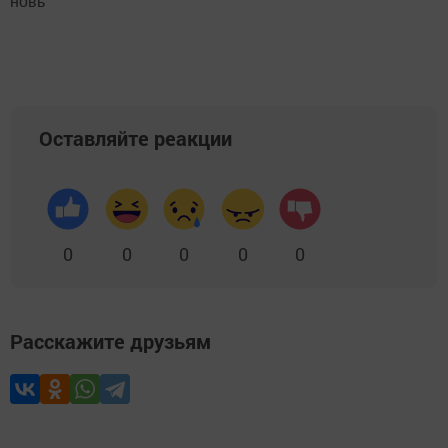
новь"
Оставляйте реакции
0
0
0
0
0
Расскажите друзьям