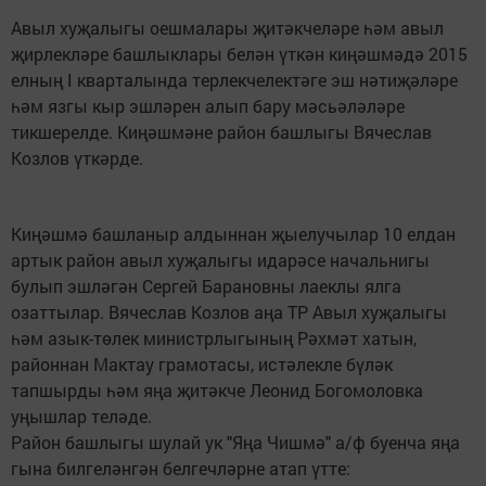
Авыл хуҗалыгы оешмалары җитәкчеләре һәм авыл
җирлекләре башлыклары белән үткән киңәшмәдә 2015
елның I кварталында терлекчелектәге эш нәтиҗәләре
һәм язгы кыр эшләрен алып бару мәсьәләләре
тикшерелде. Киңәшмәне район башлыгы Вячеслав
Козлов үткәрде.
Киңәшмә башланыр алдыннан җыелучылар 10 елдан
артык район авыл хуҗалыгы идарәсе начальнигы
булып эшләгән Сергей Барановны лаеклы ялга
озаттылар. Вячеслав Козлов аңа ТР Авыл хуҗалыгы
һәм азык-төлек министрлыгының Рәхмәт хатын,
районнан Мактау грамотасы, истәлекле бүләк
тапшырды һәм яңа җитәкче Леонид Богомоловка
уңышлар теләде.
Район башлыгы шулай ук "Яңа Чишмә" а/ф буенча яңа
гына билгеләнгән белгечләрне атап үтте: