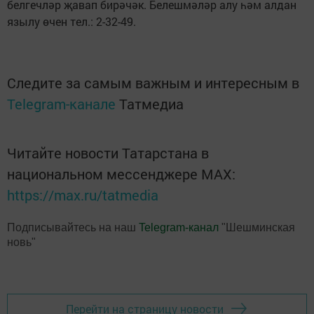
белгечләр җавап бирәчәк. Белешмәләр алу һәм алдан
язылу өчен тел.: 2-32-49.
Следите за самым важным и интересным в
Telegram-канале
Татмедиа
Читайте новости Татарстана в
национальном мессенджере MАХ:
https://max.ru/tatmedia
Подписывайтесь на наш
Telegram-канал
"Шешминская
новь"
Перейти на страницу новости