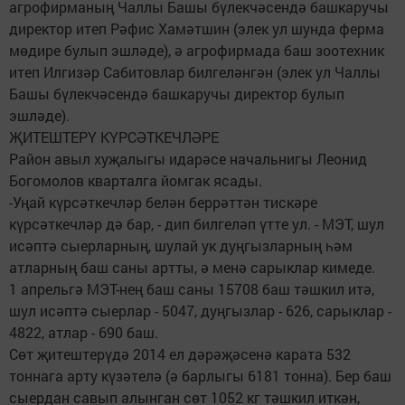
агрофирманың Чаллы Башы бүлекчәсендә башкаручы
директор итеп Рәфис Хамәтшин (элек ул шунда ферма
мөдире булып эшләде), ә агрофирмада баш зоотехник
итеп Илгизәр Сабитовлар билгеләнгән (элек ул Чаллы
Башы бүлекчәсендә башкаручы директор булып
эшләде).
ҖИТЕШТЕРҮ КҮРСӘТКЕЧЛӘРЕ
Район авыл хуҗалыгы идарәсе начальнигы Леонид
Богомолов кварталга йомгак ясады.
-Уңай күрсәткечләр белән беррәттән тискәре
күрсәткечләр дә бар, - дип билгеләп үтте ул. - МЭТ, шул
исәптә сыерларның, шулай ук дуңгызларның һәм
атларның баш саны артты, ә менә сарыклар кимеде.
1 апрельгә МЭТ-нең баш саны 15708 баш тәшкил итә,
шул исәптә сыерлар - 5047, дуңгызлар - 626, сарыклар -
4822, атлар - 690 баш.
Сөт җитештерүдә 2014 ел дәрәҗәсенә карата 532
тоннага арту күзәтелә (ә барлыгы 6181 тонна). Бер баш
сыердан савып алынган сөт 1052 кг тәшкил иткән,