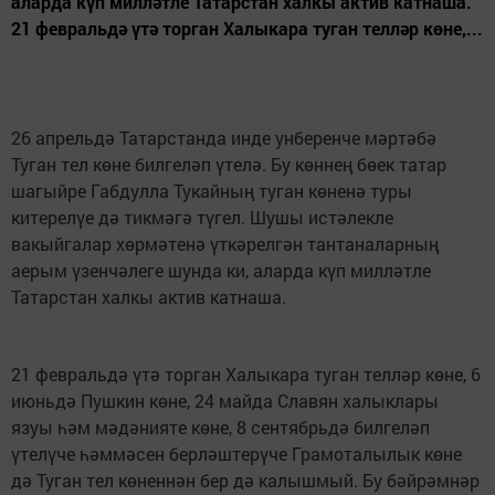
аларда күп милләтле Татарстан халкы актив катнаша.
21 февральдә үтә торган Халыкара туган телләр көне,...
26 апрельдә Татарстанда инде унберенче мәртәбә
Туган тел көне билгеләп үтелә. Бу көннең бөек татар
шагыйре Габдулла Тукайның туган көненә туры
китерелүе дә тикмәгә түгел. Шушы истәлекле
вакыйгалар хөрмәтенә үткәрелгән тантаналарның
аерым үзенчәлеге шунда ки, аларда күп милләтле
Татарстан халкы актив катнаша.
21 февральдә үтә торган Халыкара туган телләр көне, 6
июньдә Пушкин көне, 24 майда Славян халыклары
язуы һәм мәдәнияте көне, 8 сентябрьдә билгеләп
үтелүче һәммәсен берләштерүче Грамоталылык көне
дә Туган тел көненнән бер дә калышмый. Бу бәйрәмнәр