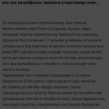
ата-ана вазыйфасын тиешенчә үтәмәгәннәре өчен...
20 апрельдә балигъ булмаганнар эше буенча
комиссиянең чираттагы утырышы булды, анда
полиция төзегән беркетмәләр буенча 8 эш каралды.
Архангел Бистәсеннән 17 яшьлек үсмернең әти-әнисе
улларының бер мәртәбә исерткеч эчемлек кулланганы
өчен 500 сум күләмендә штраф түләячәк, шуңа өстәп
иртә җитлеккән улларын күзәтеп бетерә алмаганнары -
ата-ана вазыйфасын тиешенчә үтәмәгәннәре өчен
кисәтү ясалды.
Черемухово Бистәсеннән гражданка С.га гаилә
бюджетын 9100 сумга саектырырга туры киләчәк.
Өстәвенә ул әле бер җирдә эшләми, гаилә
туендыручысын югалту буенча алынган пособие һәм
улларының пенсиясе хисабына яши. Шуңа карамастан,
әни кеше спиртлы эчемлекләр эчә, балигъ булмаган