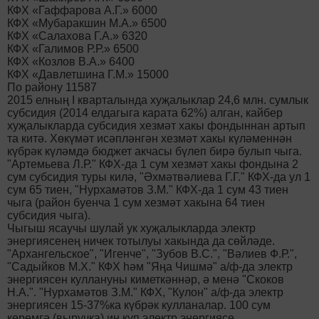
КФХ «Гаффарова А.Г.» 6000
КФХ «Мубаракшин М.А.» 6500
КФХ «Салахова Г.А.» 6320
КФХ «Галимов Р.Р.» 6500
КФХ «Козлов В.А.» 6400
КФХ «Давлетшина Г.М.» 15000
По району 11587
2015 елның I кварталында хуҗалыклар 24,6 млн. сумлык
субсидия (2014 елдагыга карата 62%) алган, кайбер
хуҗалыкларда субсидия хезмәт хакы фондыннан артып
та китә. Хөкүмәт исәпләнгән хезмәт хакы күләменнән
күбрәк күләмдә бюджет акчасы бүлеп бирә булып чыга.
"Артемьева Л.Р." КФХ-да 1 сум хезмәт хакы фондына 2
сум субсидия туры килә, "Әхмәтвәлиева Г.Г." КФХ-да ул 1
сум 65 тиен, "Нурхамәтов З.М." КФХ-да 1 сум 43 тиен
чыга (район буенча 1 сум хезмәт хакына 64 тиен
субсидия чыга).
Чыгыш ясаучы шулай ук хуҗалыкларда электр
энергиясенең ничек тотылуы хакында да сөйләде.
"Архангельское", "Игенче", "Зубов В.С.", "Вәлиев Ф.Р.",
"Садыйков М.Х." КФХ һәм "Яңа Чишмә" а/ф-да электр
энергиясен куллануны киметкәннәр, ә менә "Скоков
Н.А.". "Нурхамәтов З.М." КФХ, "Кулон" а/ф-да электр
энергиясен 15-37%ка күбрәк кулланалар. 100 сум
керемгә (выручка) иң күп электр энергиясе