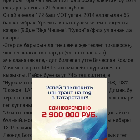
ел дәрәҗәсеннән 21 башка күбрәк.
Өч ай эчендә 172 баш МЭТ үлгән, 2014 елдагыдан 65
башка күбрәк. Үрчемгә карата үлем-китем проценты
югары (9,0), ә "Яңа Чишмә", "Кулон" а/ф-да ул аннан да
югары.
-Әгәр дә барысын да тиешенчә җентекләп тикшерсәң,
яшереп калган саннар да (үлгән терлекләр)
ачыкланачак әле, - дип билгеләп үтте Вячеслав Козлов.
Үрчемгә карата МЭТ чыгымы кебек күрсәткеч тә
кызыклы. Район буенча ул 74% тәшкил итә, ә
"Нурхамәтов З.М." КФХ-да - 155%, "Игенче" ҖЧҖ - 93%,
"Скоков Н.А." КФХ - 97%, "Кулон" а/ф-да - 90%. Димәк, бу
терлекләрнең баш саны артмый, туганнары-үскәннәре
гел кулланышта дигән сүз. "Зубов В.С." һәм
"Әхмәтвәлиева Г.Г." КФХ-лар хакында болай дип әйтеп
булмый, монда үрчемгә карата МЭТ чыгымы нибары
13-19% кына тәшкил итә һәм бу бик тә яхшы.
Леонид Богомолов булган кимчелекләрне ачык итеп