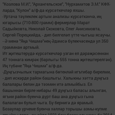
"Козлова М.И.", "Архангельское", "Нурхамәтов З.М." КФХ-
ларда, "Кулон" а/ф-да күрсәткечләр яхшы.
-Уртача тәүлеклек артым анализы күрсәткәнчә, иң
югарысы (710-800 грамм) фермерлар Марат
Садыйковта, Николай Скоковта, Олег Анисимовта,
Сергей Порецкийда, - дип билгеләп үтте чыгыш ясаучы.
- Ә менә "Яңа Чишмә"нең Әдәмсә бүлекчәсендә ул 350
граммнан артмый.
Ит җитештерүдә күрсәткечләр узган ел дәрәҗәсеннән
47 тоннага кимрәк (барлыгы 555 тонна җитештерелгән).
Иң түбәне "Яңа Чишмә" а/ф-да.
-Дуңгызчылык тармагына бөтенләй игътибар бирелми,
- дип искәрде район башлыгы. Халыкны хәтта дуңгыз
балалары белән дә тәэмин итә алмыйбыз. Ел
башыннан бирле нибары 49 дуңгыз баласы алынган,
ягъни район буенча дүрт баш ана дуңгыз гына
балалаган булып чыга. Бу бернигә дә ярамый.
Бозаулар үрчеме буенча хәлләр торышы азмы-күпме
ярыйсы тора - өч айда 1921 баш бозау алынган, бу 2014