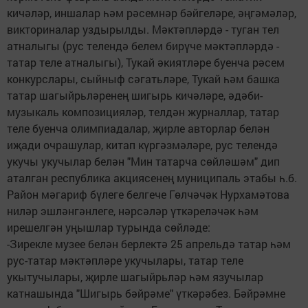
кичәләр, иншалар һәм рәсемнәр бәйгеләре, әңгәмәләр,
викториналар уздырылды. Мәктәпләрдә - туган тел
атналыгы (рус телендә белем бирүче мәктәпләрдә -
татар теле атналыгы), Тукай әкиятләре буенча рәсем
конкурслары, сыйныф сәгатьләре, Тукай һәм башка
татар шагыйрьләренең шигырь кичәләре, әдәби-
музыкаль композицияләр, телдән журналлар, татар
теле буенча олимпиадалар, җирле авторлар белән
иҗади очрашулар, китап күргәзмәләре, рус телендә
укучы укучылар белән "Мин татарча сөйләшәм" дип
аталган республика акциясенең муниципаль этабы һ.б.
Район мәгариф бүлеге белгече Гөлчәчәк Нурхамәтова
ниләр эшләнгәнлеге, нәрсәләр үткәреләчәк һәм
ирешелгән уңышлар турында сөйләде:
-Зирекле музее белән берлектә 25 апрельдә татар һәм
рус-татар мәктәпләре укучылары, татар теле
укытучылары, җирле шагыйрьләр һәм язучылар
катнашында "Шигырь бәйрәме" үткәрәбез. Бәйрәмне