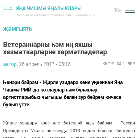
ЯҢА ЧИШМӘ ЯҢАЛЫКЛАРЫ
16+
"Яңа Чишмә хәбәрләре" газетасы - Яңа Чишмә районы
ҖӘМГЫЯТЬ
Ветераннарны һәм иң яхшы
хезмәткәрләрне хөрмәтләделәр
автор,
26 апрель 2017 - 05:16
710
0
0
Һөнәри бәйрәм - Җирле үзидарә көне уңаеннан Яңа
Чишмә РМЙ-да котлаулар һәм бүләкләр,
артистларыбыз чыгышы белән зур бәйрәм кичәсе
булып үтте.
Җирле үзидарә көне әле бөтенләй яшь бәйрәм - Россия
Президенты Указы нигезендә 2013 елдан башлап билгеләп