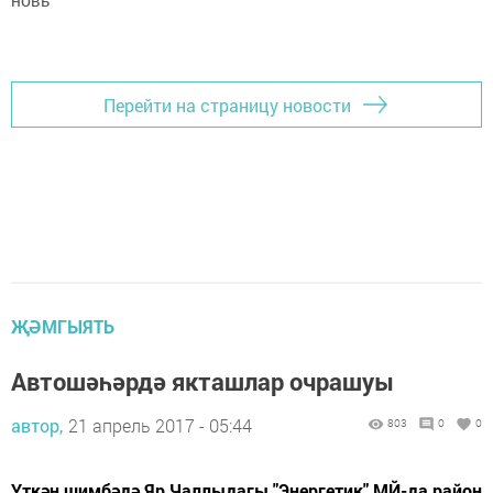
новь"
Перейти на страницу новости
ҖӘМГЫЯТЬ
Автошәһәрдә якташлар очрашуы
автор,
21 апрель 2017 - 05:44
803
0
0
Үткән шимбәдә Яр Чаллыдагы "Энергетик" МЙ-да район