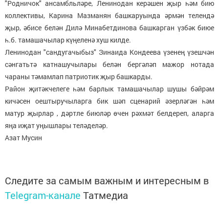
"Родничок" ансамбльләре, Ленинодан керәшен җыр һәм бию
коллективы, Карина Мазманян башкаруында әрмән телендә
җыр, әбисе белән Дилә Минабетдинова башкарган үзбәк биюе
һ.б. тамашачылар күңеленә хуш килде.
Ленинодан "сандугачыбыз" Зинаида Кондеева үзенең үзешчән
сәнгатьтә катнашучылары белән бергәләп мажор нотада
чараны тәмамлап патриотик җыр башкарды.
Район җитәкчелеге һәм барлык тамашачылар шушы бәйрәм
кичәсен оештыручыларга бик шәп сценарий әзерләгән һәм
матур җырлар , дәртле биюләр өчен рәхмәт белдереп, аларга
яңа иҗат уңышлары теләделәр.
Азат Мусин
Следите за самым важным и интересным в
Telegram-канале
Татмедиа