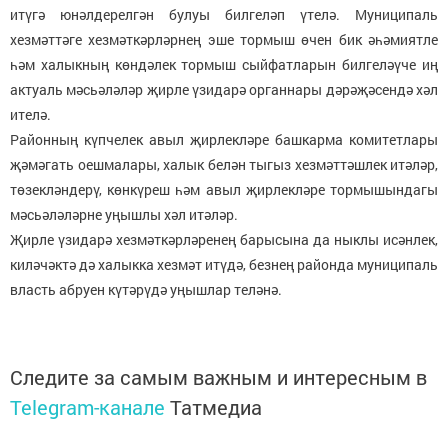
итүгә юнәлдерелгән булуы билгеләп үтелә. Муниципаль
хезмәттәге хезмәткәрләрнең эше тормыш өчен бик әһәмиятле
һәм халыкның көндәлек тормыш сыйфатларын билгеләүче иң
актуаль мәсьәләләр җирле үзидарә органнары дәрәҗәсендә хәл
ителә.
Районның күпчелек авыл җирлекләре башкарма комитетлары
җәмәгать оешмалары, халык белән тыгыз хезмәттәшлек итәләр,
төзекләндерү, көнкүреш һәм авыл җирлекләре тормышындагы
мәсьәләләрне уңышлы хәл итәләр.
Җирле үзидарә хезмәткәрләренең барысына да ныклы исәнлек,
киләчәктә дә халыкка хезмәт итүдә, безнең районда муниципаль
власть абруен күтәрүдә уңышлар теләнә.
Следите за самым важным и интересным в
Telegram-канале
Татмедиа