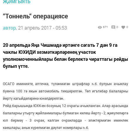
ҖӘМГЫЯТЬ
“Тоннель“ операциясе
автор,
21 апрель 2017 - 05:53
671
0
0
20 апрельдә Яңа Чишмәдә иртәнге сәгать 7 дән 9 га
чаклы ЮХИДИ хезмәткәрләренең участок
уполномоченныйлары белән берлектә чираттагы рейды
булып үтте.
ОСАГО иминияте, аптечка, түләнмәгән штрафлар һ.б. булуын ачыклау
буенча 100 гә якын автомобиль тикшерелгән. Төп игътибар балаларны
йөртү кагыйдәләренә юнәлдерелгән.
Рейд барышында ЮХК-ен бозуның 12 очрагы ачыкланган. Алар арасында
балаларны утырту җайланмалары булмаган килеш йөртү - 2, җәяүлеләргә
юл бирмәү - 3 очрак, калган очракларда - эләктермәгән иминлек
каешлары, анык күрелмәгән дәүләт номерлары һ.б.