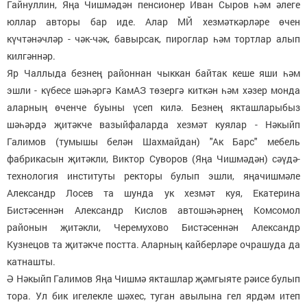
Гайнуллин, Яңа Чишмәдән пенсионер Иван Сыров һәм әлеге
юллар авторы бар иде. Алар МЙ хезмәткәрләре өчен
күчтәнәчләр - чәк-чәк, бавырсак, пироглар һәм тортлар алып
килгәннәр.
Яр Чаллыда безнең районнан чыккан байтак кеше яши һәм
эшли - күбесе шәһәргә КамАЗ төзергә киткән һәм хәзер монда
аларның өченче буыны үсеп килә. Безнең якташларыбыз
шәһәрдә җитәкче вазыйфаларда хезмәт куялар - Нәкыйп
Галимов (тумышы белән Шахмайдан) "Ак Барс" мебель
фабрикасын җитәкли, Виктор Суворов (Яңа Чишмәдән) сәүдә-
технология институты ректоры булып эшли, яңачишмәле
Александр Лосев та шунда ук хезмәт куя, Екатерина
Бистәсеннән Александр Кислов автошәһәрнең Комсомол
районын җитәкли, Черемухово Бистәсеннән Александр
Кузнецов та җитәкче постта. Аларның кайберләре очрашуда да
катнашты.
Ә Нәкыйп Галимов Яңа Чишмә якташлар җәмгыяте рәисе булып
тора. Ул бик игелекле шәхес, туган авылына гел ярдәм итеп