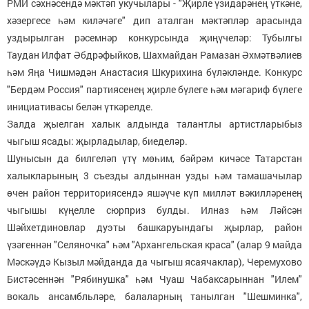
РМЙ сәхнәсендә мәктәп укучылары - "Җирле үзидарәнең үткәне,
хәзергесе һәм киләчәге" дип аталган мәктәпләр арасында
уздырылган рәсемнәр конкурсында җиңүчеләр: Тубылгы
Таудан Илфат Әбдрәфыйков, Шахмайдан Рамазан Әхмәтвәлиев
һәм Яңа Чишмәдән Анастасия Шкурихина бүләкләнде. Конкурс
"Бердәм Россия" партиясенең җирле бүлеге һәм мәгариф бүлеге
инициативасы белән үткәрелде.
Залда җыелган халык алдында талантлы артистларыбыз
чыгыш ясады: җырладылар, биеделәр.
Шунысын да билгеләп үтү мөһим, бәйрәм кичәсе Татарстан
халыкларының 3 съезды алдыннан узды һәм тамашачылар
өчен район территориясендә яшәүче күп милләт вәкилләренең
чыгышы күңелле сюрприз булды. Илназ һәм Ләйсән
Шәйхетдиновлар дуэты башкаруындагы җырлар, район
үзәгеннән "Селяночка" һәм "Архангельская краса" (алар 9 майда
Мәскәүдә Кызыл мәйданда да чыгыш ясаячаклар), Черемухово
Бистәсеннән "Рябинушка" һәм Чуаш Чабаксарыннан "Илем"
вокаль ансамбльләре, балаларның танылган "Шешминка",