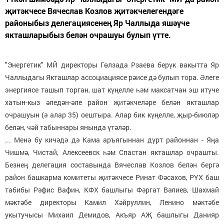
җитәкчесе Вячеслав Козлов җитәкчелегендәге
районыбыз делегациясенең Яр Чаллыда яшәүче
якташларыбыз белән очрашуы булып үтте.
"Энергетик" МЙ директоры Гөлзада Рзаева берүк вакытта Яр
Чаллыдагы Якташлар ассоциациясе рәисе дә булып тора. Әлеге
энергиясе ташып торган, шат күңелле һәм максатчан эш итүче
хатын-кыз әледән-әле район җитәкчеләре белән якташлар
очрашуын (ә алар 35) оештыра. Алар бик күңелле, җыр-биюләр
белән, чәй табыннары янында үтәләр.
... Менә бу кичәдә дә Кама аръягыннан дүрт районнан - Яңа
Чишмә, Чистай, Алексеевск һәм Спастан якташлар очрашты.
Безнең делегация составында Вячеслав Козлов белән бергә
район башкарма комитеты җитәкчесе Ринат Фәсахов, РҮХ баш
табибы Рәфис Вафин, КФХ башлыгы Фәргат Вәлиев, Шахмай
мәктәбе директоры Камил Хәйруллин, Ленино мәктәбе
укытучысы Михаил Демидов, Акъяр АҖ башлыгы Данияр