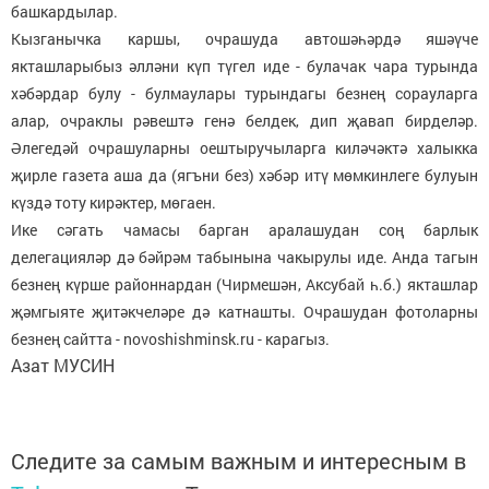
башкардылар.
Кызганычка каршы, очрашуда автошәһәрдә яшәүче
якташларыбыз әлләни күп түгел иде - булачак чара турында
хәбәрдар булу - булмаулары турындагы безнең сорауларга
алар, очраклы рәвештә генә белдек, дип җавап бирделәр.
Әлегедәй очрашуларны оештыручыларга киләчәктә халыкка
җирле газета аша да (ягъни без) хәбәр итү мөмкинлеге булуын
күздә тоту кирәктер, мөгаен.
Ике сәгать чамасы барган аралашудан соң барлык
делегацияләр дә бәйрәм табынына чакырулы иде. Анда тагын
безнең күрше районнардан (Чирмешән, Аксубай һ.б.) якташлар
җәмгыяте җитәкчеләре дә катнашты. Очрашудан фотоларны
безнең сайтта - novoshishminsk.ru - карагыз.
Азат МУСИН
Следите за самым важным и интересным в