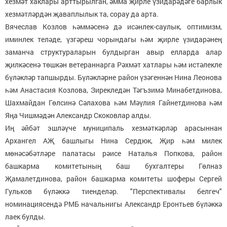
хезмәт хаклары арттырылган, әмма җирле үзидарәдәге барлык
хезмәтләрдән җаваплылык та, сорау да арта.
Вячеслав Козлов һәммәсенә дә исәнлек-саулык, оптимизм,
иминлек теләде, үзгәреш чорындагы һәм җирле үзидарәнең
заманча структураларын булдырган авыр елларда алар
җилкәсенә төшкән ветераннарга Рәхмәт хатлары һәм истәлекле
бүләкләр тапшырды. Бүләкләрне район үзәгеннән Нина Леонова
һәм Анастасия Козлова, Зирекледән Тәгъзимә Минабетдинова,
Шахмайдан Гөлсинә Сәлахова һәм Мәүлия Гайнетдинова һәм
Яңа Чишмәдән Александр Скоковлар алды.
Иң әйбәт эшләүче муниципаль хезмәткәрләр арасыннан
Архангел АҖ башлыгы Нина Сердюк, Җир һәм милек
мөнәсәбәтләре палатасы рәисе Наталья Попкова, район
башкарма комитетының баш бухгалтеры Гөлназ
Җамалетдинова, район башкарма комитеты шоферы Сергей
Гульков бүләккә тиенделәр. "Перспективалы белгеч"
номинациясендә РМБ начальнигы Александр Еронтьев бүләккә
лаек булды.