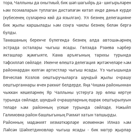
тора, Чаллыны да онытмый, бик шәп шагыйрь дә - шигырьләрен
һәм поэмаларын туплаган дистәләгән китап инде дөнья күрде
(күбесенең сүзләренә көй дә язылган). Ул безнең делегацияне
бик җылы каршылады һәм соңга чаклы безнең белән бергә
булды.
Тамашаның беренче бүлегендә безнең алда автошәһәрнең
эстрада осталары чыгыш ясады. Гөлзада Рзаева һәрбер
якташлар җәмгыяте, Кама аръягының тарихы турында
тәфсилләп сөйләде. Икенче өлештә делегация җитәкчеләре һәм
районнардан килгән артистлар чыгыш ясады. Үз чыгышында
Вячеслав Козлов оештыручыларга шундый җылы очрашу
оештырганнары өчен рәхмәт белдерде, Яңа Чишмә районыннан
чыккан кешеләрнең Яр Чаллыны үстерүгә зур өлеш кертүе
турында сөйләде, шундый очрашуларның ешрак оештырылуын
теләде һәм районның үсеше турында сөйләде, Нәкыйп
Галимовка район башлыгының Рәхмәт хатын тапшырды.
Районның мәдәният хезмәткәрләре исеменнән Илназ һәм
Ләйсән Шәйхетдиновлар чыгыш ясады - бик матур җырлар