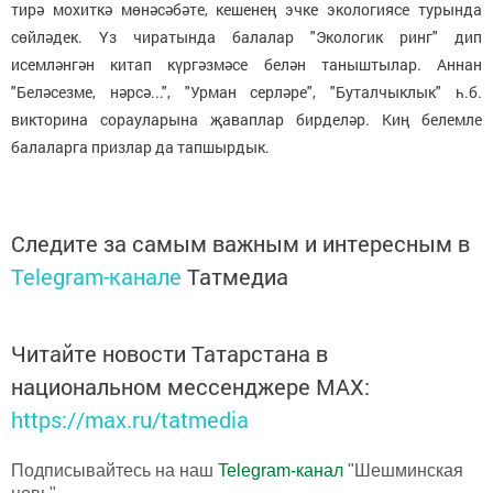
тирә мохиткә мөнәсәбәте, кешенең эчке экологиясе турында
сөйләдек. Үз чиратында балалар "Экологик ринг" дип
исемләнгән китап күргәзмәсе белән таныштылар. Аннан
"Беләсезме, нәрсә...", "Урман серләре", "Буталчыклык" һ.б.
викторина сорауларына җаваплар бирделәр. Киң белемле
балаларга призлар да тапшырдык.
Следите за самым важным и интересным в
Telegram-канале
Татмедиа
Читайте новости Татарстана в
национальном мессенджере MАХ:
https://max.ru/tatmedia
Подписывайтесь на наш
Telegram-канал
"Шешминская