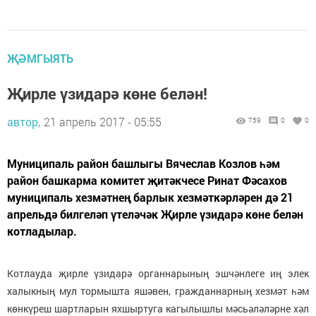
ҖӘМГЫЯТЬ
Җирле үзидарә көне белән!
автор,
21 апрель 2017 - 05:55
759
0
0
Муниципаль район башлыгы Вячеслав Козлов һәм
район башкарма комитет җитәкчесе Ринат Фәсахов
муниципаль хезмәтнең барлык хезмәткәрләрен дә 21
апрельдә билгеләп үтеләчәк Җирле үзидарә көне белән
котладылар.
Котлауда җирле үзидарә органнарының эшчәнлеге иң элек
халыкның мул тормышта яшәвен, гражданнарның хезмәт һәм
көнкүреш шартларын яхшыртуга кагылышлы мәсьәләләрне хәл