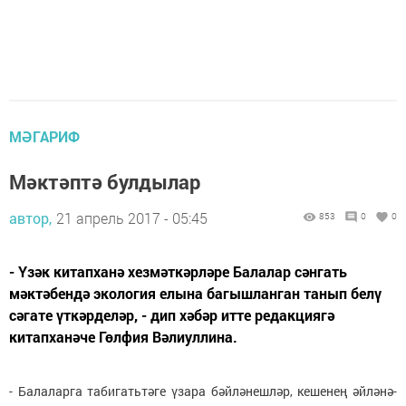
МӘГАРИФ
Мәктәптә булдылар
автор,
21 апрель 2017 - 05:45
853
0
0
- Үзәк китапханә хезмәткәрләре Балалар сәнгать
мәктәбендә экология елына багышланган танып белү
сәгате үткәрделәр, - дип хәбәр итте редакциягә
китапханәче Гөлфия Вәлиуллина.
- Балаларга табигатьтәге үзара бәйләнешләр, кешенең әйләнә-