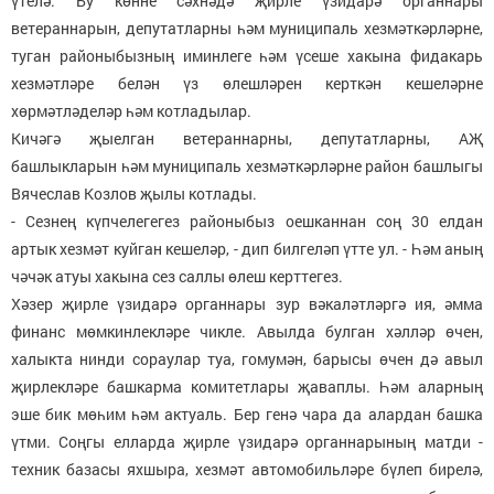
үтелә. Бу көнне сәхнәдә җирле үзидарә органнары
ветераннарын, депутатларны һәм муниципаль хезмәткәрләрне,
туган районыбызның иминлеге һәм үсеше хакына фидакарь
хезмәтләре белән үз өлешләрен керткән кешеләрне
хөрмәтләделәр һәм котладылар.
Кичәгә җыелган ветераннарны, депутатларны, АҖ
башлыкларын һәм муниципаль хезмәткәрләрне район башлыгы
Вячеслав Козлов җылы котлады.
- Сезнең күпчелегегез районыбыз оешканнан соң 30 елдан
артык хезмәт куйган кешеләр, - дип билгеләп үтте ул. - Һәм аның
чәчәк атуы хакына сез саллы өлеш керттегез.
Хәзер җирле үзидарә органнары зур вәкаләтләргә ия, әмма
финанс мөмкинлекләре чикле. Авылда булган хәлләр өчен,
халыкта нинди сораулар туа, гомумән, барысы өчен дә авыл
җирлекләре башкарма комитетлары җаваплы. Һәм аларның
эше бик мөһим һәм актуаль. Бер генә чара да алардан башка
үтми. Соңгы елларда җирле үзидарә органнарының матди -
техник базасы яхшыра, хезмәт автомобильләре бүлеп бирелә,