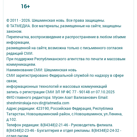
16+
© 2011 - 2026. Шешминская новь. Все права защищены.
© ТАТМЕДИА. Все материалы, размещенные на сайте, защищены
законом.
Перепечатка, воспроизведение и распространение в любом объеме
информации,
размещенной на сайте, возможна только с письменного согласия
редакций СМИ.
При поддержке Республиканского агентства по печати и массовым
коммуникациям.
Наименование СМИ: Шешминская новь
СМИ зарегистрировано Федеральной службой по надзору в сфере
связи,
информационных технологий и массовых коммуникаций
запись о регистрации СМИ ЭЛ № ФС 77 - 90148 от 07.10.2025
ФИО главного редактора: Мусин Азат Вализанович Email:
sheshminskaja-nov.dir@tatmedia.com
Адрес редакции: 423190, Российская Федерация, Республика
Татарстан, Новошешминский район, с.Новошешминск, ул.Ленина,
д.102.
Телефон редакции: 8(84348)2-21-46 - Руководитель филиала.
8(84348)2-23-46 - Бухгалтерия и отдел рекламы. 8(84348)2-24-32 -
отдел писем