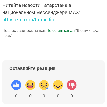
Читайте новости Татарстана в
национальном мессенджере MАХ:
https://max.ru/tatmedia
Подписывайтесь на наш
Telegram-канал
"Шешминская
новь"
Оставляйте реакции
0
0
0
0
0