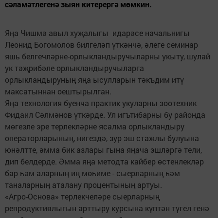
сәламәтлегенә зыян китерергә мөмкин.
Яңа Чишмә авыл хуҗалыгы идарәсе начальнигы
Леонид Богомолов билгеләп үткәнчә, әлеге семинар
яшь белгечләрне-орлыкландыручыларны укыту, шулай
ук тәҗрибәле орлыкландыручыларга
орлыкландыруның яңа ысулларын тәкъдим итү
максатыннан оештырылган.
Яңа технология буенча практик укуларны зоотехник
Фидаил Сәлмәнов үткәрде. Ул игътибарны бу районда
мөгезле эре терлекләрне ясалма орлыкландыру
операторларының, нигездә, зур эш стажлы булуына
юнәлтте, әмма бик азлары гына яңача эшләргә тели,
дип белдерде. Әмма яңа методта кайбер өстенлекләр
бар һәм аларның иң мөһиме - сыерларның һәм
таналарның аталану процентының артуы.
«Агро-Основа» терлекчеләре сыерларның
репродуктивлыгын арттыру курсына күптән түгел генә