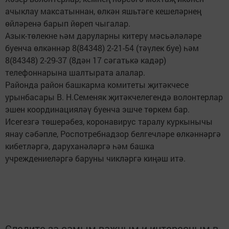
ачыклау максатыннан, өлкән яшьтәге кешеләрнең
өйләренә барып йөреп чыгалар.
Азык-төлекне һәм даруларны китерү мәсьәләләре
буенча өлкәннәр 8(84348) 2-21-54 (тәүлек буе) һәм
8(84348) 2-29-37 (8дән 17 сәгатькә кадәр)
телефоннарына шалтырата алалар.
Районда район башкарма комитеты җитәкчесе
урынбасары В. Н.Семеняк җитәкчелегендә волонтерлар
эшен координацияләү буенча эшче төркем бар.
Исегезгә төшерәбез, коронавирус таралу куркынычы
янау сәбәпле, Роспотребнадзор белгечләре өлкәннәргә
кибетләргә, даруханәләргә һәм башка
учреждениеләргә баруны чикләргә киңәш итә.
Следите за самым важным и интересным в