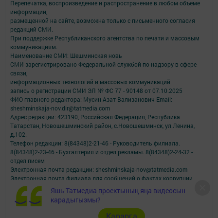
Перепечатка, воспроизведение и распространение в любом объеме
информации,
размещенной на сайте, возможна только с письменного согласия
редакций СМИ.
При поддержке Республиканского агентства по печати и массовым
коммуникациям.
Наименование СМИ: Шешминская новь
СМИ зарегистрировано Федеральной службой по надзору в сфере
связи,
информационных технологий и массовых коммуникаций
запись о регистрации СМИ ЭЛ № ФС 77 - 90148 от 07.10.2025
ФИО главного редактора: Мусин Азат Вализанович Email:
sheshminskaja-nov.dir@tatmedia.com
Адрес редакции: 423190, Российская Федерация, Республика
Татарстан, Новошешминский район, с.Новошешминск, ул.Ленина,
д.102.
Телефон редакции: 8(84348)2-21-46 - Руководитель филиала.
8(84348)2-23-46 - Бухгалтерия и отдел рекламы. 8(84348)2-24-32 -
отдел писем
Электронная почта редакции: sheshminskaja-nov@tatmedia.com
Электронная почта филиала для сообщений о фактах коррупции
sheshminskaja-nov.dir@tatmedia.com
Яшь Татмедиа проектының яңа видеосын
sheshminskaja-nov@tatmedia.com
карадыгызмы?
Учредитель СМИ: АО «ТАТМЕДИА»
Карарга