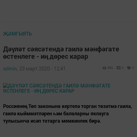
ҖӘМГЫЯТЬ
Дәүләт сәясәтендә гаилә мәнфәгате
өстенлеге - иң дөрес карар
admin,
23 март 2020 - 12:41
582
0
0
Россиянең Төп законына кертелә торган төзәтмә гаилә,
гаилә кыйммәтләрен һәм балаларны яклауга
тулысынча исәп тотарга мөмкинлек бирә.