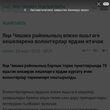
ЯҢА ЧИШМӘ ЯҢАЛЫКЛАРЫ
16+
5
Автоматическое закрытие баннера через
"Яңа Чишмә хәбәрләре" газетасы - Яңа Чишмә районы
ҖӘМГЫЯТЬ
Яңа Чишмә районының өлкән яшьтәге
кешеләренә волонтерлар ярдәм итәчәк
admin,
24 март 2020 - 08:31
571
0
0
Яңа Чишмә районының барлык торак пунктларында 70
яшьтән өлкәнрәк кешеләргә ярдәм күрсәтү өчен
волонтерлар төркемнәре оештырылды.
Волонтерларның ярдәме өлкән яшьтәге кешеләр
заявкалары буенча азык-төлек һәм дару препаратлары
китерүдән гыйбарәт булачак.
Хәзер волонтерлар, кемнең нәрсәгә мохтаҗ икәнен