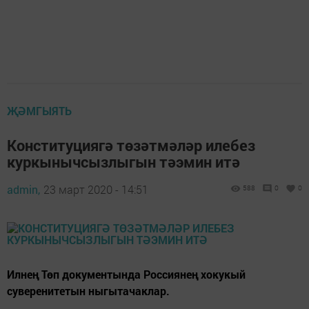
ҖӘМГЫЯТЬ
Конституциягә төзәтмәләр илебез
куркынычсызлыгын тәэмин итә
admin,
23 март 2020 - 14:51
588
0
0
Илнең Төп документында Россиянең хокукый
суверенитетын ныгытачаклар.