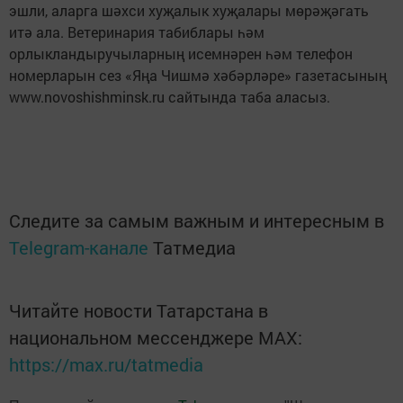
эшли, аларга шәхси хуҗалык хуҗалары мөрәҗәгать
итә ала. Ветеринария табиблары һәм
орлыкландыручыларның исемнәрен һәм телефон
номерларын сез «Яңа Чишмә хәбәрләре» газетасының
www.novoshishminsk.ru сайтында таба аласыз.
Следите за самым важным и интересным в
Telegram-канале
Татмедиа
Читайте новости Татарстана в
национальном мессенджере MАХ:
https://max.ru/tatmedia