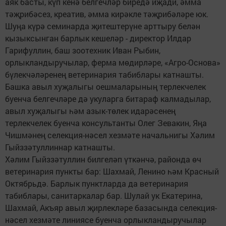
аяк басты, күп кенә белгечләр биредә иҗади, әмма
тәҗрибәсез, креатив, әмма кирәкле тәҗрибәләре юк.
Шуңа күрә семинарда җитештерүне арттыру белән
кызыксынган барлык кешеләр - директор Илдар
Гарифуллин, баш зоотехник Иван Рыбин,
орлыкландыручылар, ферма мөдирләре, «Агро-Основа»
бүлекчәләренең ветеринария табиблары катнашты.
Башка авыл хуҗалыгы оешмаларының терлекчелек
буенча белгечләре дә укуларга битараф калмадылар,
авыл хуҗалыгы һәм азык-төлек идарәсенең
терлекчелек буенча консультанты Олег Зевакин, Яңа
Чишмәнең селекция-нәсел хезмәте начальнигы Хәлим
Гыйззәтуллиннар катнашты.
Хәлим Гыйззәтуллин билгеләп үткәнчә, районда өч
ветеринария пункты бар: Шахмай, Ленино һәм Красный
Октябрьдә. Барлык пунктларда да ветеринария
табиблары, санитаркалар бар. Шулай ук Екатерина,
Шахмай, Акъяр авыл җирлекләре базасында селекция-
нәсел хезмәте линиясе буенча орлыкландыручылар