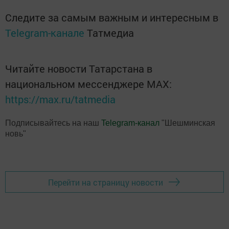
Следите за самым важным и интересным в
Telegram-канале
Татмедиа
Читайте новости Татарстана в
национальном мессенджере MАХ:
https://max.ru/tatmedia
Подписывайтесь на наш
Telegram-канал
"Шешминская
новь"
Перейти на страницу новости