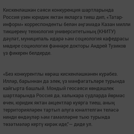
Кискенләшкән сәяси конкуренция шартларында
Россия үзен юридик яктан якларга тиеш дип, «Татар-
информ» корреспонденты белән әңгәмәдә Казан милли
тикшеренү технология университетының (КНИТУ)
дәүләт, муниципаль идарә һәм социология кафедрасы
мөдире социология фәннәре докторы Андрей Тузиков
үз фикерен белдерде.
«Без конкурентлы көрәш кискенләшкәнен күрәбез.
Илләр, барыннан да элек, үз мәнфәгатьләре турында
кайгырта башлый. Мондый геосәяси көндәшлек
шартларында Россия дә, халыкара судларда йөрмәс
өчен, юридик яктан акцентлар куярга тиеш, аның
территорияләрен тартып алуга юнәлтелгән теләсә
нинди өндәүләр һәм гамәлләрне тыю турында
төзәтмәләр кертү кирәк иде,”— диде ул.