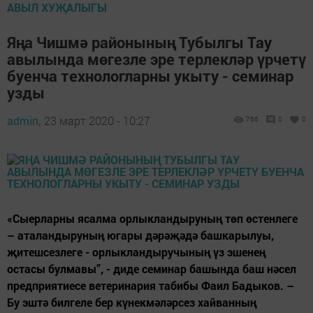
АВЫЛ ХУҖАЛЫГЫ
Яңа Чишмә районының Тубылгы Тау
авылында мөгезле эре терлекләр үрчетү
буенча технологларны укыту - семинар
узды
admin,
23 март 2020 - 10:27
766
0
0
«Сыерларны ясалма орлыкландыруның төп өстенлеге
– аталандыруның югары дәрәҗәдә башкарылуы,
җитешсезлеге - орлыкландыручының үз эшенең
остасы булмавы”, - диде семинар башында баш нәсел
предприятиесе ветеринария табибы Фаил Бадыков. –
Бу эштә билгеле бер күнекмәләрсез хайванның