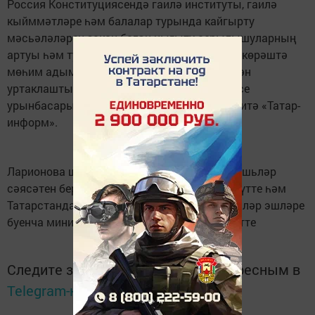
Россия Конституциясендә гаилә институты, гаилә
кыйммәтләре һәм балалар турында кайгырту
мәсьәләләрен закон белән ныгыту аерылышуларның
артуы һәм туучылар санының кимүе белән көрәштә
мөһим адым булып тора,дип үз фикере белән
уртаклашты Татарстан Дәүләт Советы Рәисе
урынбасары Татьяна Ларионова,дип хәбәр итә «Татар-
информ».
Ларионова шулай ук илнең Төп законында яшьләр
сәясәтен беркетүнең мөһимлеген билгеләп үтте һәм
Татарстанда Россиядә беренче тапкыр Яшьләр эшләре
буенча министрлык булдырылганын искәртте
Следите за самым важным и интересным в
Telegram-канале
Татмедиа