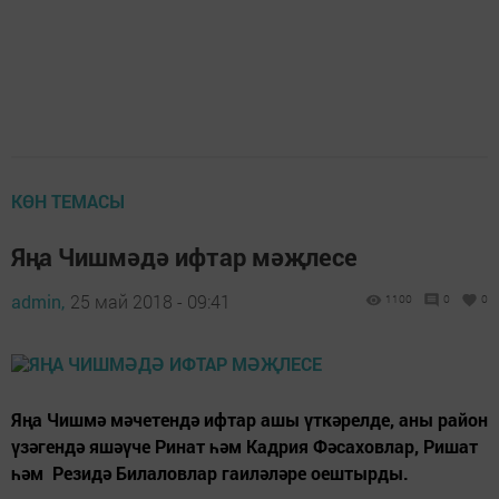
КӨН ТЕМАСЫ
Яңа Чишмәдә ифтар мәҗлесе
admin,
25 май 2018 - 09:41
1100
0
0
Яңа Чишмә мәчетендә ифтар ашы үткәрелде, аны район
үзәгендә яшәүче Ринат һәм Кадрия Фәсаховлар, Ришат
һәм Резидә Билаловлар гаиләләре оештырды.