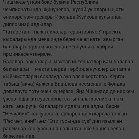
Чишмәдә үткән бокс буенча Республика
чемпионатында җиңүчеләр, шулай ук аларның әти-
әниләре һәм тренеры Изольда Жуйкова кулыннан
дипломнар алдылар.
“Татарстан - нык гаиләләр территориясе“ проекты
кысаларында менә инде берничә ел каты авырган
балаларга ярдәм йөзеннән Республика хәйрия
ярминкәсе үткәрелә.
Балалар бакчалары, мәктәп-интернатлар һәм балалар
бакчалары – мәктәпләрдә тәрбияләнүчеләр дә гаилә
кыйммәтләрен саклауда зур өлеш кертәләр. Кергән
табыш (акча) Анжела Вавилова исемендәге Фондка
дәвалауга тоту өчен күчерелә. Яңа Чишмәдә дә һәркем
үзенә ошаган сувенирны сатып ала, хосписка һәм
каты авыручы балаларга ярдәм итә алды. Сәхнә
“Нечкәбил“ конкурсы кысаларында үткәрелә торган
“Рәхмәт, әни!“ һәм “Әти турында сүз“ дип язылган
рәсемнәр конкурсыннан алынган ике баннер белән
бизәлгән иде.