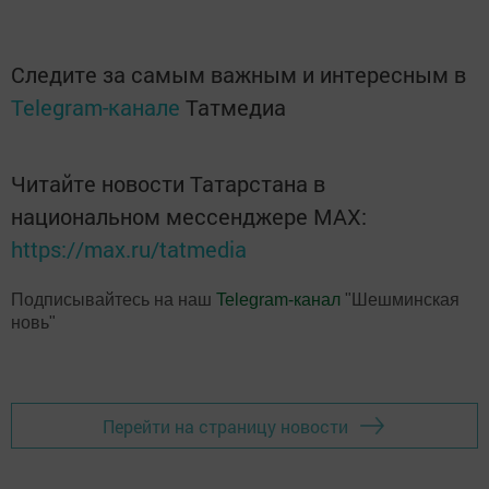
Следите за самым важным и интересным в
Telegram-канале
Татмедиа
Читайте новости Татарстана в
национальном мессенджере MАХ:
https://max.ru/tatmedia
Подписывайтесь на наш
Telegram-канал
"Шешминская
новь"
Перейти на страницу новости