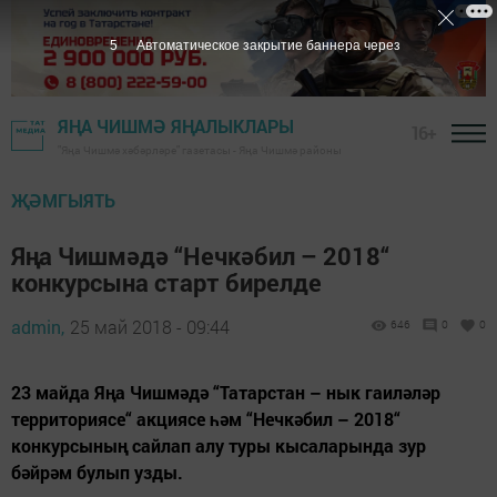
4
Автоматическое закрытие баннера через
ЯҢА ЧИШМӘ ЯҢАЛЫКЛАРЫ
16+
"Яңа Чишмә хәбәрләре" газетасы - Яңа Чишмә районы
ҖӘМГЫЯТЬ
Яңа Чишмәдә “Нечкәбил – 2018“
конкурсына старт бирелде
admin,
25 май 2018 - 09:44
646
0
0
23 майда Яңа Чишмәдә “Татарстан – нык гаиләләр
территориясе“ акциясе һәм “Нечкәбил – 2018“
конкурсының сайлап алу туры кысаларында зур
бәйрәм булып узды.