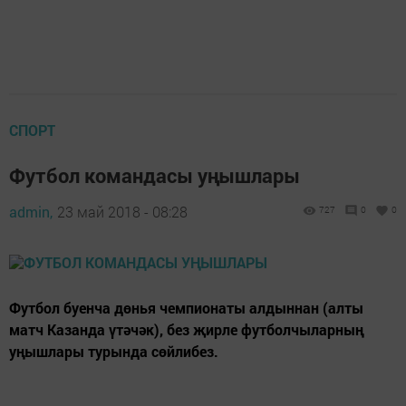
СПОРТ
Футбол командасы уңышлары
admin,
23 май 2018 - 08:28
727
0
0
Футбол буенча дөнья чемпионаты алдыннан (алты
матч Казанда үтәчәк), без җирле футболчыларның
уңышлары турында сөйлибез.