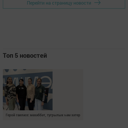
Перейти на страницу новости
Топ 5 новостей
Герой гаиләсе: мәхәббәт, тугрылык һәм хәтер