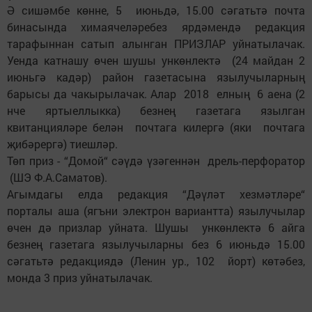
Ә сишәмбе көнне, 5 июньдә, 15.00 сәгатьтә почта
бинасында химаячеләребез ярдәмендә редакция
тарафыннан сатып алынган ПРИЗЛАР уйнатылачак.
Уенда катнашу өчен шушы ункөнлектә (24 майдан 2
июньгә кадәр) район газетасына язылучыларның
барысы да чакырылачак. Алар 2018 елның 6 аена (2
нче яртыеллыкка) безнең газетага язылган
квитанцияләре белән почтага килергә (яки почтага
җибәрергә) тиешләр.
Төп приз - “Домой“ сәүдә үзәгеннән дрель-перфоратор
(ШЭ Ф.А.Саматов).
Агымдагы елда редакция “Дәүләт хезмәтләре“
порталы аша (ягъни электрон вариантта) язылучылар
өчен дә призлар уйната. Шушы ункөнлектә 6 айга
безнең газетага язылучыларны без 6 июньдә 15.00
сәгатьтә редакциядә (Ленин ур., 102 йорт) көтәбез,
монда 3 приз уйнатылачак.