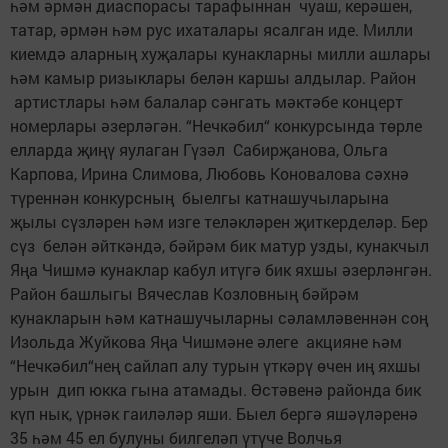
һәм әрмән диаспорасы тарафыннан чуаш, керәшен,
татар, әрмән һәм рус ихаталары ясалган иде. Милли
киемдә аларның хуҗалары кунакларны милли ашлары
һәм камыр ризыклары белән каршы алдылар. Район
артистлары һәм балалар сәнгать мәктәбе концерт
номерлары әзерләгән. “Нечкәбил“ конкурсында төрле
елларда җиңү яулаган Гүзәл Сабирҗанова, Ольга
Карпова, Ирина Слимова, Любовь Коновалова сәхнә
түреннән конкурсның быелгы катнашучыларына
җылы сүзләрен һәм изге теләкләрен җиткерделәр. Бер
сүз белән әйткәндә, бәйрәм бик матур узды, кунакчыл
Яңа Чишмә кунаклар кабул итүгә бик яхшы әзерләнгән.
Район башлыгы Вячеслав Козловның бәйрәм
кунакларын һәм катнашучыларны сәламләвеннән соң
Изольда Жуйкова Яңа Чишмәне әлеге акцияне һәм
“Нечкәбил“нең сайлап алу турын үткәрү өчен иң яхшы
урын дип юкка гына атамады. Өстәвенә районда бик
күп нык, үрнәк гаиләләр яши. Быел бергә яшәүләренә
35 һәм 45 ел булуны билгеләп үтүче Волчья