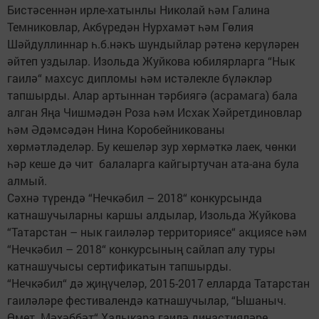
Бистәсеннән ирле-хатынлы Николай һәм Галина
Темниковлар, Акбүредән Нурхамәт һәм Гөлия
Шәйдуллиннар һ.б.нәкъ шундыйлар рәтенә керүләрен
әйтеп уздылар. Изольда Жуйкова юбилярларга “Нык
гаилә“ махсус дипломы һәм истәлекле бүләкләр
тапшырды. Алар артыннан тәрбиягә (асрамага) бала
алган Яңа Чишмәдән Роза һәм Исхак Хәйретдиновлар
һәм Әдәмсәдән Нина Коробейникованы
хөрмәтләделәр. Бу кешеләр зур хөрмәткә лаек, чөнки
һәр кеше дә чит балаларга кайгыртучан ата-ана була
алмый.
Сәхнә түрендә “Нечкәбил – 2018“ конкурсында
катнашучыларны каршы алдылар, Изольда Жуйкова
“Татарстан – нык гаиләләр территориясе“ акциясе һәм
“Нечкәбил – 2018“ конкурсының сайлап алу туры
катнашучысы сертификатын тапшырды.
“Нечкәбил“ дә җиңүчеләр, 2015-2017 елларда Татарстан
гаиләләре фестивалендә катнашучылар, “Ышаныч.
Өмет. Мәхәббәт“ Халыкара гаилә династияләре