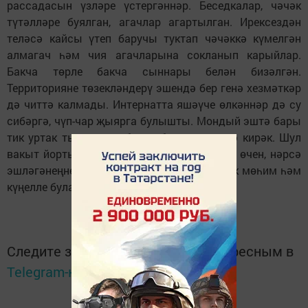
рассадасын үзләре үстергәннәр. Беседкалар, чәчәк
түтәлләре буялган, агачлар агартылган. Ирексездән
теләсә кайсы үтеп баручы туктап чәчәккә күмелгән
алмагач һәм чия агачларына сокланып карыйлар.
Бакча төрле бакча сыннары белән бизәлгән.
Территорияне төзекләндерү эшендә бер генә хезмәткәр
дә читтә калмады. Интернатта яшәүче өлкәннәр дә су
сибәргә, чүп-чар җыярга булышты. Мондый эштә бары
тик уртак тырышлык белән бергә эшләргә кирәк. Шул
вакыт йортыбыз чиста, матур булачак. Ни өчен, нәрсә
эшләгәнеңне аңласаң, теләсә кайсы эш бик мөһим һәм
күңелле була.
Следите за самым важным и интересным в
Telegram-канале
Татмедиа