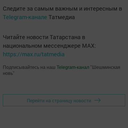
Следите за самым важным и интересным в
Telegram-канале
Татмедиа
Читайте новости Татарстана в
национальном мессенджере MАХ:
https://max.ru/tatmedia
Подписывайтесь на наш
Telegram-канал
"Шешминская
новь"
Перейти на страницу новости