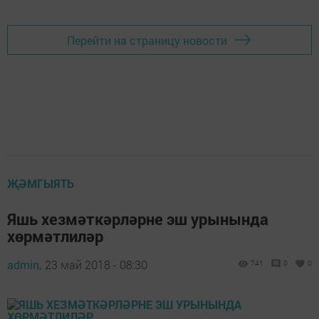
Перейти на страницу новости
ҖӘМГЫЯТЬ
Яшь хезмәткәрләрне эш урынында
хөрмәтлиләр
admin,
23 май 2018 - 08:30
741
0
0