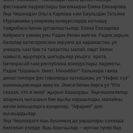
фестивале лауреатлары Бөгелмәдән Елена Елизарова,
Яңа Чишмәдән Ольга Карпова һәм Баулыдан Татьяна
Мурзакаева үзләренең конкурсларда катнашу
тәҗрибәсе белән уртаклаштылар. Елена Елизарова
бәйрәмгә үзенең улы Радик белән килгән. Радик аерым
балалар категориясенә керүенә дә карамастан, ул
уникаль һәм бик тә талантлы малай, иҗат белән
мавыга, җырларга, шигырьләр укырга ярата,
Бөтенрәсәй һәм республика конкурслары лауреаты.
Радик “Ышаныч. Өмет. Мәхәббәт“ Халыкара гаилә
династияләре фестивалендә катнашкан, ул “Нәфис сүз“
номинациясендә җиңгән. Әнисе белән бергә ул “Кто
сказал, что я иной“ җырын башкарды. Яңачишмәлеләр
аларның чыгышын бик җылы каршылады, малайны
көчле алкышларга күмделәр, “Афәрин!“ дип
кычкырдылар.
Яңа Чишмәдәге яшь буынның да уңышлары сәхнәдә
билгеләп үтелде. Яшь боксчылар – күптән түгел Яңа