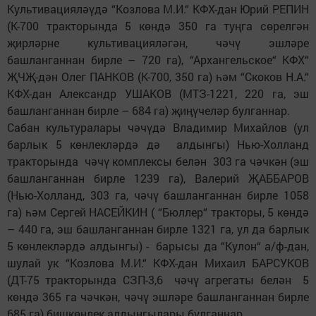
Культивацияләүдә “Козлова М.И.“ КФХ-дан Юрий РЕПИН
(К-700 тракторында 5 көндә 350 га туңга сөрелгән
җирләрне культивацияләгән, чәчү эшләре
башланганнан бирле – 720 га), “Архангельское“ КФХ“
ҖЧҖ-дән Олег ПАНКОВ (К-700, 350 га) һәм “Скоков Н.А.“
КФХ-дан Александр УШАКОВ (МТЗ-1221, 220 га, эш
башланганнан бирле – 684 га) җиңүчеләр булганнар.
Сабан культуралары чәчүдә Владимир Михайлов (ул
барлык 5 көнлекләрдә дә алдынгы) Нью-Холланд
тракторында чәчү комплексы белән 303 га чәчкән (эш
башланганнан бирле 1239 га), Валерий ҖАББАРОВ
(Нью-Холланд, 303 га, чәчү башланганнан бирле 1058
га) һәм Сергей НАСЕЙКИН ( “Бюллер“ тракторы, 5 көндә
– 440 га, эш башланганнан бирле 1321 га, ул да барлык
5 көнлекләрдә алдынгы) - барысы да “Кулон“ а/ф-дан,
шулай ук “Козлова М.И.“ КФХ-дан Михаил БАРСУКОВ
(ДТ-75 тракторында СЗП-3,6 чәчү агрегаты белән 5
көндә 365 га чәчкән, чәчү эшләре башланганнан бирле
685 га) бишкөнлек алдынгылары булганнар.