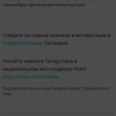
оешмалары җитәкчеләре белән очрашты.
Следите за самым важным и интересным в
Telegram-канале
Татмедиа
Читайте новости Татарстана в
национальном мессенджере MАХ:
https://max.ru/tatmedia
Подписывайтесь на наш
Telegram-канал
"Шешминская
новь"