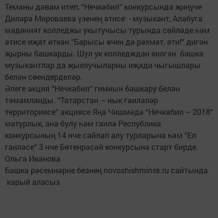
Теманы дәвам итеп, “Нечкәбил“ конкурсында җиңүче
Диләрә Мироваева үзенең әтисе - музыкант, Алабуга
мәдәният колледжы укытучысы турында сөйләде һәм
әтисе иҗат иткән “Барысы өчен дә рәхмәт, әти!“ дигән
җырны башкарды. Шул ук колледждан килгән башка
музыкантлар да җыелучыларны иҗади чыгышлары
белән сөендерделәр.
Әлеге акция “Нечкәбил“ гимнын башкару белән
тәмамланды. “Татарстан – нык гаиләләр
территориясе“ акциясе Яңа Чишмәдә “Нечкәбил – 2018“
матурлык, ана булу һәм гаилә Республика
конкурсының 14 нче сайлап алу турларына һәм “Ел
гаиләсе“ 3 нче Бөтенрәсәй конкурсына старт бирде.
Ольга Иванова
Башка рәсемнәрне безнең novoshishminsk.ru сайтында
карый аласыз