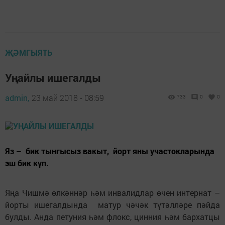
ҖӘМГЫЯТЬ
Уңайлы ишегалды
admin,
23 май 2018 - 08:59
733
0
0
Яз – бик тынгысыз вакыт, йорт яны участокларында
эш бик күп.
Яңа Чишмә өлкәннәр һәм инвалидлар өчен интернат –
йорты ишегалдында матур чәчәк түтәлләре пәйда
булды. Анда петуния һәм флокс, цинния һәм бархатцы