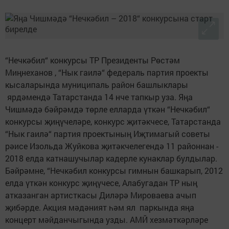
“Нечкәбил“ конкурсы ТР Президенты Рөстәм
Миңнеханов , “Нык гаилә“ федераль партия проекты
кысаларында муниципаль район башлыклары
ярдәмендә Татарстанда 14 нче тапкыр уза. Яңа
Чишмәдә бәйрәмдә төрле елларда үткән “Нечкәбил“
конкурсы җиңүчеләре, конкурс җитәкчесе, Татарстанда
“Нык гаилә“ партия проектының Иҗтимагый советы
рәисе Изольда Жуйкова җитәкчелегендә 11 районнан -
2018 елда катнашучылар кадерле кунаклар булдылар.
Бәйрәмне, “Нечкәбил конкурсы гимнын башкарып, 2012
елда үткән конкурс җиңүчесе, Алабугадан ТР ның
атказанган артисткасы Диләрә Мироваева ачып
җибәрде. Акция мәдәният һәм ял паркында яңа
концерт мәйданчыгында узды. АМЙ хезмәткәрләре