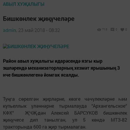
АВЫЛ ХУҖАЛЫГЫ
Бишкөнлек җиңүчеләре
admin,
23 май 2018 - 08:32
715
0
0
Район авыл хуҗалыгы идарәсендә язгы кыр
эшләрендә механизаторларның хезмәт ярышының 3
нче бишкөнлегенә йомгак ясалды.
Туңга сөрелгән җирләрне, көзге чәчүлекләрне һәм
күпьеллык үләннәрне тырмалауда “Архангельское“
КФХ“ ҖЧҖ-дән Алексей БАРСУКОВ бишкөнлек
җиңүчесе дип танылган, ул 5 көндә МТЗ-82
тракторында 600 га җир тырмалаган.