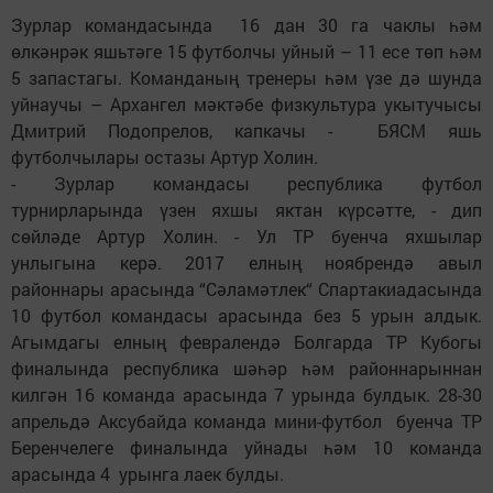
Зурлар командасында 16 дан 30 га чаклы һәм
өлкәнрәк яшьтәге 15 футболчы уйный – 11 есе төп һәм
5 запастагы. Команданың тренеры һәм үзе дә шунда
уйнаучы – Архангел мәктәбе физкультура укытучысы
Дмитрий Подопрелов, капкачы - БЯСМ яшь
футболчылары остазы Артур Холин.
- Зурлар командасы республика футбол
турнирларында үзен яхшы яктан күрсәтте, - дип
сөйләде Артур Холин. - Ул ТР буенча яхшылар
унлыгына керә. 2017 елның ноябрендә авыл
районнары арасында “Сәламәтлек“ Спартакиадасында
10 футбол командасы арасында без 5 урын алдык.
Агымдагы елның февралендә Болгарда ТР Кубогы
финалында республика шәһәр һәм районнарыннан
килгән 16 команда арасында 7 урында булдык. 28-30
апрельдә Аксубайда команда мини-футбол буенча ТР
Беренчелеге финалында уйнады һәм 10 команда
арасында 4 урынга лаек булды.