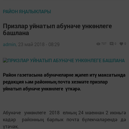
РАЙОН ЯҢАЛЫКЛАРЫ
Призлар уйнатып абунәче ункөнлеге
башлана
admin,
23 май 2018 - 08:29
707
0
0
Район газетасына абунәчеләрне җәлеп итү максатында
редакция һәм районның почта хезмәте призлар
уйнатып абунәче ункөнлеге үткәрә.
Абунәче ункөнлеге 2018 елның 24 маеннан 2 июньгә
кадәр районның барлык почта бүлекчәләрендә дә
үтәчәк.