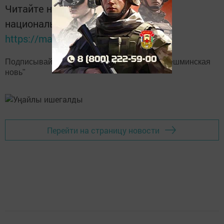
Читайте новости Татарстана в
национальном мессенджере MАХ:
https://max.ru/tatmedia
Подписывайтесь на наш
Telegram-канал
"Шешминская
новь"
Перейти на страницу новости