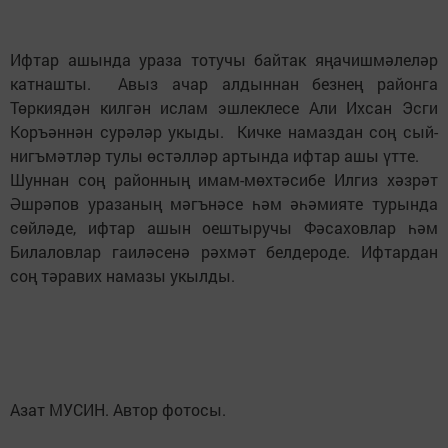
Ифтар ашында ураза тотучы байтак яңачишмәлеләр
катнашты. Авыз ачар алдыннан безнең районга
Төркиядән килгән ислам эшлеклесе Али Ихсан Эсги
Коръәннән сурәләр укыды. Кичке намаздан соң сый-
нигъмәтләр тулы өстәлләр артында ифтар ашы үтте.
Шуннан соң районның имам-мөхтәсибе Илгиз хәзрәт
Әшрәпов уразаның мәгънәсе һәм әһәмияте турында
сөйләде, ифтар ашын оештыручы Фәсаховлар һәм
Билаловлар гаиләсенә рәхмәт белдероде. Ифтардан
соң тәравих намазы укылды.
Азат МУСИН. Автор фотосы.