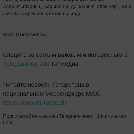
Алдынгыларның барысына да кызыл әләмнәр һәм
акчалата премияләр тапшырылды.
Фото Л.Богомолова
Следите за самым важным и интересным в
Telegram-канале
Татмедиа
Читайте новости Татарстана в
национальном мессенджере MАХ:
https://max.ru/tatmedia
Подписывайтесь на наш
Telegram-канал
"Шешминская
новь"