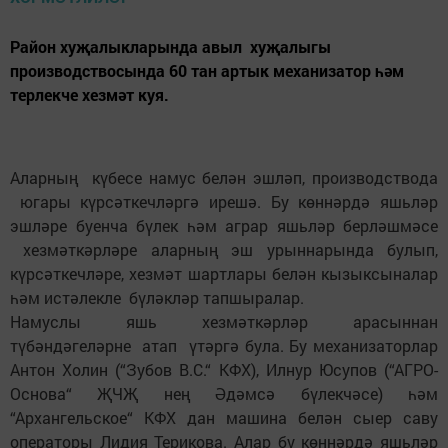
Район хуҗалыкларында авыл хуҗалыгы
производствосында 60 тан артык механизатор һәм
терлекче хезмәт куя.
Аларның күбесе намус белән эшләп, производствода
югары күрсәткечләргә ирешә. Бу көннәрдә яшьләр
эшләре буенча бүлек һәм аграр яшьләр берләшмәсе
хезмәткәрләре аларның эш урыннарында булып,
күрсәткечләре, хезмәт шартлары белән кызыксыналар
һәм истәлекле бүләкләр тапшыралар.
Намуслы яшь хезмәткәрләр арасыннан
түбәндәгеләрне атап үтәргә була. Бу механизаторлар
Антон Холин (“Зубов В.С.“ КФХ), Илнур Юсупов (“АГРО-
Основа“ ҖЧҖ нең Әдәмсә бүлекчәсе) һәм
“Архангельское“ КФХ дан машина белән сыер саву
операторы Лидия Терикова. Алар бу көннәрдә яшьләр