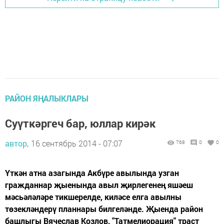
РАЙОН ЯҢАЛЫКЛАРЫ
Суүткәргеч бар, юллар кирәк
автор,
16 сентябрь 2014 - 07:07
768
0
0
Үткән атна азагында Акбүре авылында узган
гражданнар җыенында авыл җирлегенең яшәеш
мәсьәләләре тикшерелде, киләсе елга авылны
төзекләндерү планнары билгеләнде. Җыенда район
башлыгы Вячеслав Козлов, "Татмелиорация" траст