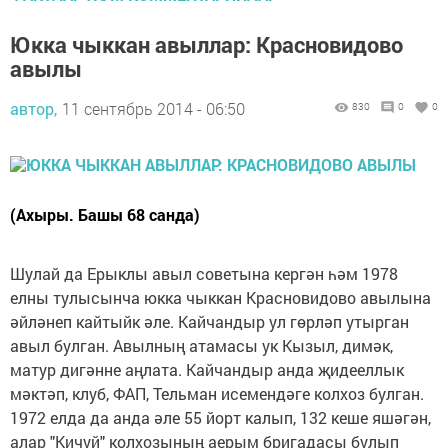
Юкка чыккан авыллар: Красновидово
авылы
автор,
11 сентябрь 2014 - 06:50
830
0
0
(Ахыры. Башы 68 санда)
Шулай да Ерыклы авыл советына кергән һәм 1978
елны тулысынча юкка чыккан Красновидово авылына
әйләнеп кайтыйк әле. Кайчандыр ул гөрләп утырган
авыл булган. Авылның атамасы ук Кызыл, димәк,
матур дигәнне аңлата. Кайчандыр анда җидееллык
мәктәп, клуб, ФАП, Тельман исемендәге колхоз булган.
1972 елда да анда әле 55 йорт калып, 132 кеше яшәгән,
алар "Кичуй" колхозының аерым бригадасы булып