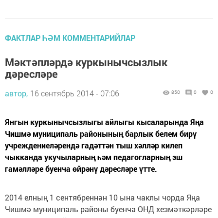
ФАКТЛАР ҺӘМ КОММЕНТАРИЙЛАР
Мәктәпләрдә куркынычсызлык
дәресләре
автор,
16 сентябрь 2014 - 07:06
850
0
0
Янгын куркынычсызлыгы айлыгы кысаларында Яңа
Чишмә муниципаль районының барлык белем бирү
учреждениеләрендә гадәттән тыш хәлләр килеп
чыкканда укучыларның һәм педагогларның эш
гамәлләре буенча өйрәнү дәресләре үтте.
2014 елның 1 сентябреннән 10 ына чаклы чорда Яңа
Чишмә муниципаль районы буенча ОНД хезмәткәрләре