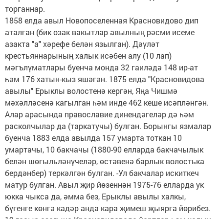
торганнар.
1858 елда авыл Новопоселенная Красновидово дип
аталган (бик озак вакытлар авылның рәсми исеме
азакта "а" хәрефе белән язылган). Дәүләт
крестьяннарының халык исәбен алу (10 лап)
мәгълүматлары буенча монда 32 гаиләдә 148 ир-ат
һәм 176 хатын-кыз яшәгән. 1875 елда "Красновидова
авылы" Ерыклы волостенә кергән, Яңа Чишмә
мәхәлләсенә кагылган һәм инде 462 кеше исәпләнгән.
Алар арасында православие динендәгеләр дә һәм
расколчылар да (таркатучы) булган. Борынгы язмалар
буенча 1883 елда авылда 157 умарта тоткан 10
умартачы, 10 бакчачы (1880-90 елларда бакчачылык
белән шөгыльләнүчеләр, өстәвенә барлык волостька
бердәнбер) теркәлгән булган. -Ул бакчалар искиткеч
матур булган. Авыл җир йөзеннән 1975-76 елларда ук
юкка чыкса да, әмма без, Ерыклы авылы халкы,
бүгенге көнгә кадәр анда кара җимеш җыярга йөрибез.