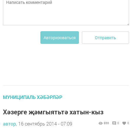
Отправить
Авторизоваться
МУНИЦИПАЛЬ ХӘБӘРЛӘР
Хәзерге җәмгыятьтә хатын-кыз
автор,
16 сентябрь 2014 - 07:09
866
0
0