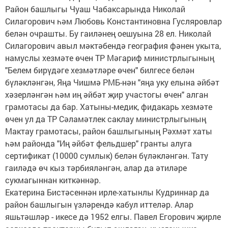
Район башлыгы Чуаш Чабаксарында Николай
Силагорович һәм Любовь Константиновна Гусляровлар
белән очрашты. Бу гаиләнең оешуына 28 ел. Николай
Силагорович авыл мәктәбендә география фәнен укыта,
намуслы хезмәте өчен ТР Мәгариф министрлыгының
"Белем бирүдәге хезмәтләре өчен" билгесе белән
бүләкләнгән, Яңа Чишмә РМБ-нән "яңа уку елына әйбәт
хәзерләнгән һәм иң әйбәт җир участогы өчен" алган
грамотасы да бар. Хатыны-медик, фидакарь хезмәте
өчен ул да ТР Сәламәтлек саклау министрлыгының
Мактау грамотасы, район башлыгының Рәхмәт хаты
һәм районда "Иң әйбәт фельдшер" гранты алуга
сертификат (10000 сумлык) белән бүләкләнгән. Тату
гаиләдә өч кыз тәрбияләнгән, алар да әтиләре
сукмагыннан киткәннәр.
Екатерина Бистәсеннән ирле-хатынлы Кудриннар да
район башлыгын үзләрендә кабул иттеләр. Алар
яшьтәшләр - икесе дә 1952 елгы. Павел Егорович җирле