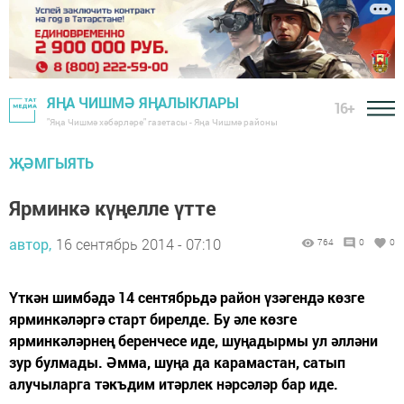
ЯҢА ЧИШМӘ ЯҢАЛЫКЛАРЫ
16+
"Яңа Чишмә хәбәрләре" газетасы - Яңа Чишмә районы
ҖӘМГЫЯТЬ
Ярминкә күңелле үтте
автор,
16 сентябрь 2014 - 07:10
764
0
0
Үткән шимбәдә 14 сентябрьдә район үзәгендә көзге
ярминкәләргә старт бирелде. Бу әле көзге
ярминкәләрнең беренчесе иде, шуңадырмы ул әлләни
зур булмады. Әмма, шуңа да карамастан, сатып
алучыларга тәкъдим итәрлек нәрсәләр бар иде.