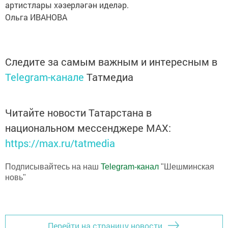
артистлары хәзерләгән иделәр.
Ольга ИВАНОВА
Следите за самым важным и интересным в
Telegram-канале
Татмедиа
Читайте новости Татарстана в
национальном мессенджере MАХ:
https://max.ru/tatmedia
Подписывайтесь на наш
Telegram-канал
"Шешминская
новь"
Перейти на страницу новости