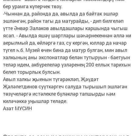
бер урамга күперчек төзү.
-Чыннан да, районда да, авылда да байтак эшләр
эшләнгән, район тагы да матурайды, - дип билгеләп
үтте Әнвәр Залаков авылдашлары каршында чыгыш
ясап. - Авылда яшәү шартлары шәһәрнекеннән әллә ни
аерылмый да, өйләргә газ, су кергән, юллар да начар
түгел һ.б. Музей өчен бина да матур булган, мин авыл
халкының аны экспонатлар белән тутыруын - баетуын
теләр идем, акбүрелеләр үзләренең 200 еллык тарихын
белеп торырлык булсын.
Авыл халкы җыенын түгәрәкләп, Җәүдәт
Җәләлетдинов суүткәргеч салуда тырышып эшләгән
төзүчеләргә истәлекле бүләкләр тапшырды һәм
киләчәккә уңышлар теләде.
Азат МУСИН