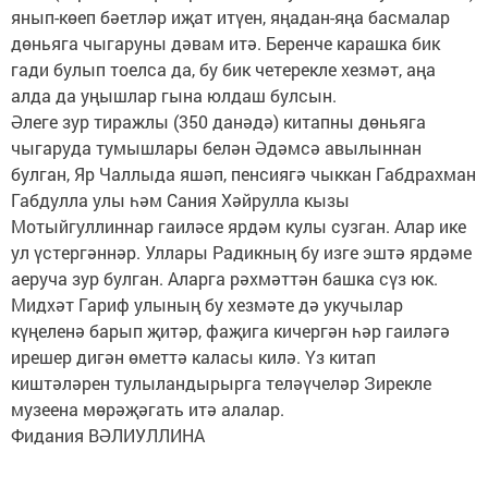
янып-көеп бәетләр иҗат итүен, яңадан-яңа басмалар
дөньяга чыгаруны дәвам итә. Беренче карашка бик
гади булып тоелса да, бу бик четерекле хезмәт, аңа
алда да уңышлар гына юлдаш булсын.
Әлеге зур тиражлы (350 данәдә) китапны дөньяга
чыгаруда тумышлары белән Әдәмсә авылыннан
булган, Яр Чаллыда яшәп, пенсиягә чыккан Габдрахман
Габдулла улы һәм Сания Хәйрулла кызы
Мотыйгуллиннар гаиләсе ярдәм кулы сузган. Алар ике
ул үстергәннәр. Уллары Радикның бу изге эштә ярдәме
аеруча зур булган. Аларга рәхмәттән башка сүз юк.
Мидхәт Гариф улының бу хезмәте дә укучылар
күңеленә барып җитәр, фаҗига кичергән һәр гаиләгә
ирешер дигән өметтә каласы килә. Үз китап
киштәләрен тулыландырырга теләүчеләр Зирекле
музеена мөрәҗәгать итә алалар.
Фидания ВӘЛИУЛЛИНА