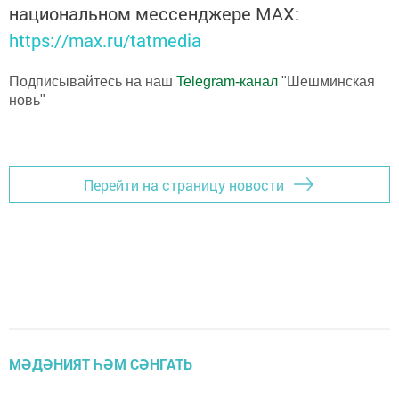
национальном мессенджере MАХ:
https://max.ru/tatmedia
Подписывайтесь на наш
Telegram-канал
"Шешминская
новь"
Перейти на страницу новости
МӘДӘНИЯТ ҺӘМ СӘНГАТЬ