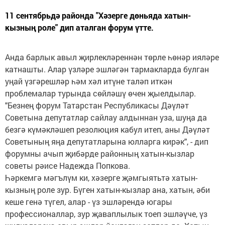
11 сентябрьдә районда "Хәзерге дөньяда хатын-
кызның роле" дип аталган форум үтте.
Анда барлык авыл җирлекләреннән төрле һөнәр ияләре
катнашты. Алар үзләре эшләгән тармакларда булган
уңай үзгәрешләр һәм хәл итүне таләп иткән
проблемалар турында сөйләшү өчен җыелдылар.
"Безнең форум Татарстан Республикасы Дәүләт
Советына депутатлар сайлау алдыннан уза, шуңа да
безгә күмәкләшеп резолюция кабул итеп, аны Дәүләт
Советының яңа депутатларына юлларга кирәк", - дип
форумны ачып җибәрде районның хатын-кызлар
советы рәисе Надежда Попкова.
Һәркемгә мәгълүм ки, хәзерге җәмгыятьтә хатын-
кызның роле зур. Бүген хатын-кызлар ана, хатын, әби
кеше генә түгел, алар - үз эшләрендә югары
профессионаллар, зур җаваплылык тоеп эшләүче, үз