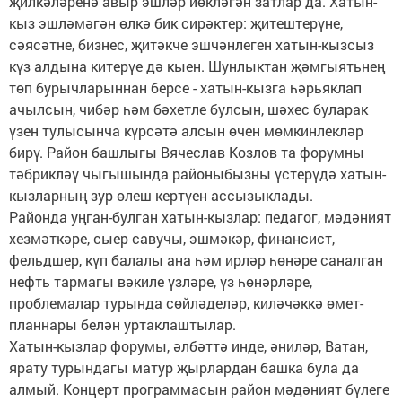
җилкәләренә авыр эшләр йөкләгән затлар да. Хатын-
кыз эшләмәгән өлкә бик сирәктер: җитештерүне,
сәясәтне, бизнес, җитәкче эшчәнлеген хатын-кызсыз
күз алдына китерүе дә кыен. Шунлыктан җәмгыятьнең
төп бурычларыннан берсе - хатын-кызга һәрьяклап
ачылсын, чибәр һәм бәхетле булсын, шәхес буларак
үзен тулысынча күрсәтә алсын өчен мөмкинлекләр
бирү. Район башлыгы Вячеслав Козлов та форумны
тәбрикләү чыгышында районыбызны үстерүдә хатын-
кызларның зур өлеш кертүен ассызыклады.
Районда уңган-булган хатын-кызлар: педагог, мәдәният
хезмәткәре, сыер савучы, эшмәкәр, финансист,
фельдшер, күп балалы ана һәм ирләр һөнәре саналган
нефть тармагы вәкиле үзләре, үз һөнәрләре,
проблемалар турында сөйләделәр, киләчәккә өмет-
планнары белән уртаклаштылар.
Хатын-кызлар форумы, әлбәттә инде, әниләр, Ватан,
ярату турындагы матур җырлардан башка була да
алмый. Концерт программасын район мәдәният бүлеге