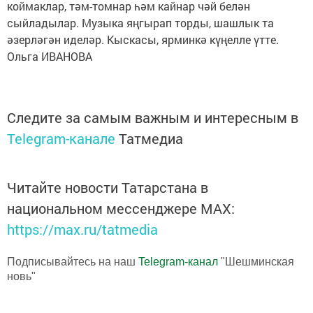
коймаклар, тәм-томнар һәм кайнар чәй белән
сыйладылар. Музыка яңгырап торды, шашлык та
әзерләгән иделәр. Кыскасы, ярминкә күңелле үтте.
Ольга ИВАНОВА
Следите за самым важным и интересным в
Telegram-канале
Татмедиа
Читайте новости Татарстана в
национальном мессенджере MАХ:
https://max.ru/tatmedia
Подписывайтесь на наш
Telegram-канал
"Шешминская
новь"