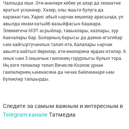
Чаллыда яши. Әти-әниләре кебек үк алар да хезмәтне
яратып үскәннәр. Хәзер, олы яшьтә булуга да
карамастан, Харис абый һәрчак кешеләр арасында, ул
авылда имам-хатыйб вазыйфасын башкара.
Элеккегечә МЭТ асрыйлар, тавыклары, казлары, зур
бакчалары бар. Боларның барысы да даими игътибар
һәм кайгыртучанлык таләп итә, балалары һәрчак
авылга кайтып йөриләр, әти-әниләренә ярдәм итәләр. 6
онык һәм 3 оныкчык гаиләнең горурлыгы булып тора.
Иң изге теләкләр теләп Вячеслв Козлов үрнәк
гаиләләрнең һәммәсенә дә чәчәк бәйләмнәре һәм
бүләкләр тапшырды.
Следите за самым важным и интересным в
Telegram-канале
Татмедиа