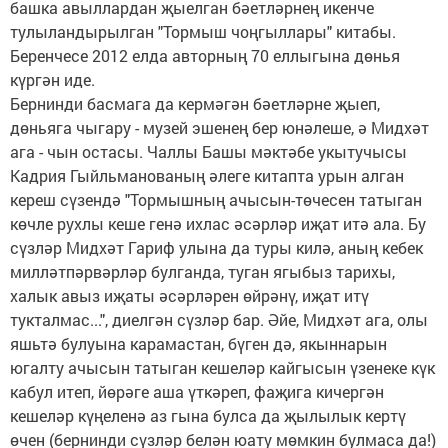
башка авыллардан җыелган бәетләрнең икенче
тулыландырылган "Тормыш чоңгыллары" китабы.
Беренчесе 2012 елда авторның 70 еллыгына дөнья
күргән иде.
Бернинди басмага да кермәгән бәетләрне җыеп,
дөньяга чыгару - музей эшенең бер юнәлеше, ә Мидхәт
ага - чын остасы. Чаллы Башы мәктәбе укытучысы
Кадрия Гыйльманованың әлеге китапта урын алган
кереш сүзендә "Тормышның ачысын-төчесен татыган
көчле рухлы кеше генә ихлас әсәрләр иҗат итә ала. Бу
сүзләр Мидхәт Гариф улына да туры килә, аның кебек
милләтпәрвәрләр булганда, туган ягыбыз тарихы,
халык авыз иҗаты әсәрләрен өйрәнү, иҗат итү
тукталмас...", диелгән сүзләр бар. Әйе, Мидхәт ага, олы
яшьтә булуына карамастан, бүген дә, якыннарын
югалту ачысын татыган кешеләр кайгысын үзенеке күк
кабул итеп, йөрәге аша үткәреп, фаҗига кичергән
кешеләр күңеленә аз гына булса да җылылык кертү
өчен (бернинди сүзләр белән юату мөмкин булмаса да!)