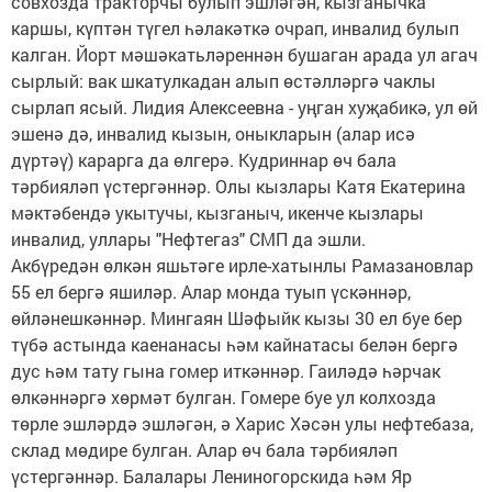
совхозда тракторчы булып эшләгән, кызганычка
каршы, күптән түгел һәлакәткә очрап, инвалид булып
калган. Йорт мәшәкатьләреннән бушаган арада ул агач
сырлый: вак шкатулкадан алып өстәлләргә чаклы
сырлап ясый. Лидия Алексеевна - уңган хуҗабикә, ул өй
эшенә дә, инвалид кызын, оныкларын (алар исә
дүртәү) карарга да өлгерә. Кудриннар өч бала
тәрбияләп үстергәннәр. Олы кызлары Катя Екатерина
мәктәбендә укытучы, кызганыч, икенче кызлары
инвалид, уллары "Нефтегаз" СМП да эшли.
Акбүредән өлкән яшьтәге ирле-хатынлы Рамазановлар
55 ел бергә яшиләр. Алар монда туып үскәннәр,
өйләнешкәннәр. Мингаян Шәфыйк кызы 30 ел буе бер
түбә астында каенанасы һәм кайнатасы белән бергә
дус һәм тату гына гомер иткәннәр. Гаиләдә һәрчак
өлкәннәргә хөрмәт булган. Гомере буе ул колхозда
төрле эшләрдә эшләгән, ә Харис Хәсән улы нефтебаза,
склад мөдире булган. Алар өч бала тәрбияләп
үстергәннәр. Балалары Лениногорскида һәм Яр