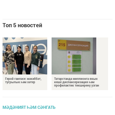
Топ 5 новостей
Герой гаиләсе: мәхәббәт,
Татарстанда миллионга якын
тугрылык һәм хәтер
кеше диспансеризация һәм
профилактик тикшеренү узган
МӘДӘНИЯТ ҺӘМ СӘНГАТЬ