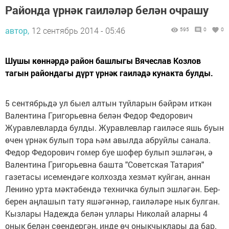
Районда үрнәк гаиләләр белән очрашу
автор,
12 сентябрь 2014 - 05:46
595
0
0
Шушы көннәрдә район башлыгы Вячеслав Козлов
тагын райондагы дүрт үрнәк гаиләдә кунакта булды.
5 сентябрьдә ул быел алтын туйларын бәйрәм иткән
Валентина Григорьевна белән Федор Федорович
Журавлевларда булды. Журавлевлар гаиләсе яшь буын
өчен үрнәк булып тора һәм авылда абруйлы санала.
Федор Федорович гомер буе шофер булып эшләгән, ә
Валентина Григорьевна башта "Советская Татария"
газетасы исемендәге колхозда хезмәт куйган, аннан
Ленино урта мәктәбендә техничка булып эшләгән. Бер-
берен аңлашып тату яшәгәннәр, гаиләләре нык булган.
Кызлары Надежда белән уллары Николай аларны 4
онык белән сөендергән, инде өч оныкчыклары да бар.