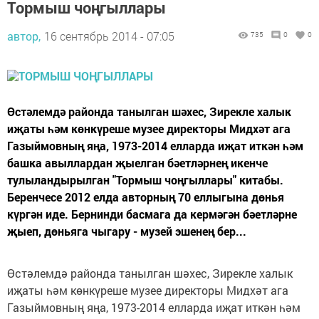
Тормыш чоңгыллары
автор,
16 сентябрь 2014 - 07:05
735
0
0
Өстәлемдә районда танылган шәхес, Зирекле халык
иҗаты һәм көнкүреше музее директоры Мидхәт ага
Газыймовның яңа, 1973-2014 елларда иҗат иткән һәм
башка авыллардан җыелган бәетләрнең икенче
тулыландырылган "Тормыш чоңгыллары" китабы.
Беренчесе 2012 елда авторның 70 еллыгына дөнья
күргән иде. Бернинди басмага да кермәгән бәетләрне
җыеп, дөньяга чыгару - музей эшенең бер...
Өстәлемдә районда танылган шәхес, Зирекле халык
иҗаты һәм көнкүреше музее директоры Мидхәт ага
Газыймовның яңа, 1973-2014 елларда иҗат иткән һәм