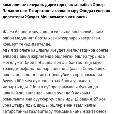
компаниясе генераль директоры, якташыбыз Әнвәр
Залаков һәм Татарстанны газлаштыру Фонды генераль
директоры Җәүдәт Миннәхмәтов катнашты.
Җыен башланганчы авыл халкына авыл клубы һәм
район мәдәният йорты хезмәткәрләре хәзерләгән
концерт тәкъдим ителде.
Авыл җирлеге башлыгы Җәүдәт Җәләлетдинов соңгы
елларда авыл җирлегендә эшләнгән эшләр турында
мәгълүмат бирде. Ә эшләнгән эш байтак - яңа клуб
төзелде, асфальт юллар салынды (хәзер Сөлчәбашка
чаклы асфальт юл илтә), республика программасы
буенча 600 мең сумнан артык бәягә урамнар
яктыртылды. "Чиста су" программасы буенча да
шактый эш эшләнде - авыл эчендә 9 чакрым
озынлыкта яңа суүткәргеч салынды (2 башня, 27 кое
урнаштырылды), шушы эшләр өчен авыл халкы
Татарстанны газлаштыру Фондына - аның җитәкчесе