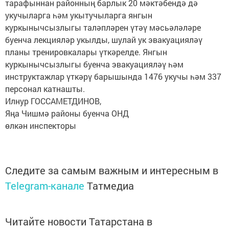
тарафыннан районның барлык 20 мәктәбендә дә
укучыларга һәм укытучыларга янгын
куркынычсызлыгы таләпләрен үтәү мәсьәләләре
буенча лекцияләр укылды, шулай ук эвакуацияләү
планы тренировкалары үткәрелде. Янгын
куркынычсызлыгы буенча эвакуацияләү һәм
инструктажлар үткәрү барышында 1476 укучы һәм 337
персонал катнашты.
Илнур ГОССАМЕТДИНОВ,
Яңа Чишмә районы буенча ОНД
өлкән инспекторы
Следите за самым важным и интересным в
Telegram-канале
Татмедиа
Читайте новости Татарстана в