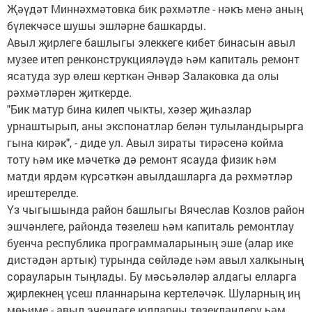
Җәүдәт Миннәхмәтовка бик рәхмәтле - нәкъ менә аның
бүлекчәсе шушы эшләрне башкарды.
Авыл җирлеге башлыгы элеккеге кибет бинасын авыл
музее итеп ренконструкцияләүдә һәм капиталь ремонт
ясатуда зур өлеш керткән Әнвәр Залаковка да олы
рәхмәтләрен җиткерде.
"Бик матур бина килеп чыкты, хәзер җиһазлар
урнаштырып, аны экспонатлар белән тулыландырырга
гына кирәк", - диде ул. Авыл зираты тирәсенә койма
тоту һәм ике мәчеткә дә ремонт ясауда физик һәм
матди ярдәм күрсәткән авылдашларга да рәхмәтләр
ирештерелде.
Үз чыгышында район башлыгы Вячеслав Козлов район
эшчәнлеге, районда төзелеш һәм капиталь ремонтлау
буенча республика программаларының эше (алар ике
дистәдән артык) турында сөйләде һәм авыл халкының
сорауларын тыңлады. Бу мәсьәләләр алдагы елларга
җирлекнең үсеш планнарына кертеләчәк. Шуларның иң
мөһиме - авыл эчендәге юлларны төзекләндерү һәм