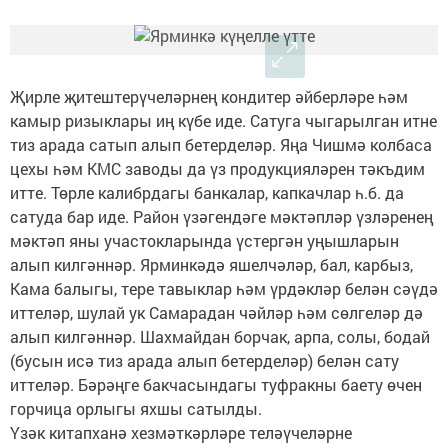
Җирле җитештерүчеләрнең кондитер әйберләре һәм
камыр ризыклары иң күбе иде. Сатуга чыгарылган итне
тиз арада сатып алып бетерделәр. Яңа Чишмә колбаса
цехы һәм КМС заводы да үз продукцияләрен тәкъдим
итте. Төрле калибрдагы банкалар, капкачлар һ.б. да
сатуда бар иде. Район үзәгендәге мәктәпләр үзләренең
мәктәп яны участокларында үстергән уңышларын
алып килгәннәр. Ярминкәдә яшелчәләр, бал, карбыз,
Кама балыгы, тере тавыклар һәм үрдәкләр белән сәүдә
иттеләр, шулай ук Самарадан чәйләр һәм сөлгеләр дә
алып килгәннәр. Шахмайдан борчак, арпа, солы, бодай
(бусын исә тиз арада алып бетерделәр) белән сату
иттеләр. Бәрәңге бакчасындагы туфракны баету өчен
горчица орлыгы яхшы сатылды.
Үзәк китапханә хезмәткәрләре теләүчеләрне