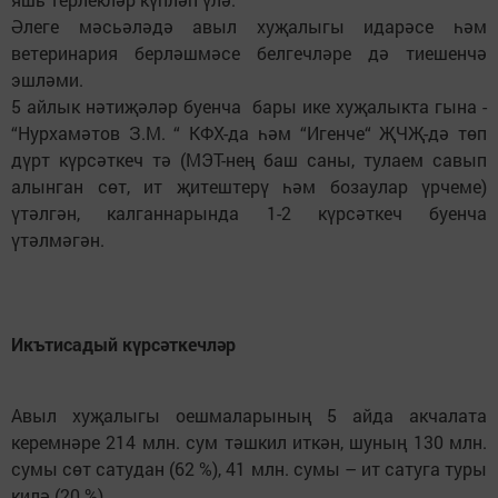
Әлеге мәсьәләдә авыл хуҗалыгы идарәсе һәм
ветеринария берләшмәсе белгечләре дә тиешенчә
эшләми.
5 айлык нәтиҗәләр буенча бары ике хуҗалыкта гына -
“Нурхамәтов З.М. “ КФХ-да һәм “Игенче“ ҖЧҖ-дә төп
дүрт күрсәткеч тә (МЭТ-нең баш саны, тулаем савып
алынган сөт, ит җитештерү һәм бозаулар үрчеме)
үтәлгән, калганнарында 1-2 күрсәткеч буенча
үтәлмәгән.
Икътисадый күрсәткечләр
Авыл хуҗалыгы оешмаларының 5 айда акчалата
керемнәре 214 млн. сум тәшкил иткән, шуның 130 млн.
сумы сөт сатудан (62 %), 41 млн. сумы – ит сатуга туры
килә (20 %).