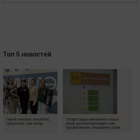
Топ 5 новостей
Герой гаиләсе: мәхәббәт,
Татарстанда миллионга якын
тугрылык һәм хәтер
кеше диспансеризация һәм
профилактик тикшеренү узган