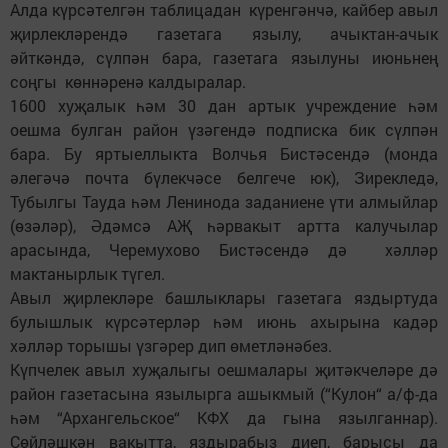
Алда күрсәтелгән таблицадан күренгәнчә, кайбер авыл
җирлекләрендә газетага язылу, ачыктан-ачык
әйткәндә, сүлпән бара, газетага язылуны июньнең
соңгы көннәренә калдыралар.
1600 хуҗалык һәм 30 дан артык учреждение һәм
оешма булган район үзәгендә подписка бик сүлпән
бара. Бу яртыеллыкта Волчья Бистәсендә (монда
әлегәчә почта бүлекчәсе белгече юк), Зирекледә,
Тубылгы Тауда һәм Ленинода заданиене үти алмыйлар
(өзәләр), Әдәмсә АҖ һәрвакыт артта калучылар
арасында, Черемухово Бистәсендә дә хәлләр
мактанырлык түгел.
Авыл җирлекләре башлыклары газетага яздыртуда
булышлык күрсәтерләр һәм июнь ахырына кадәр
хәлләр торышы үзгәрер дип өметләнәбез.
Күпчелек авыл хуҗалыгы оешмалары җитәкчеләре дә
район газетасына язылырга ашыкмый (“Кулон“ а/ф-да
һәм “Архангельское“ КФХ да гына язылганнар).
Сөйләшкән вакытта, яздырабыз диеп, барысы да