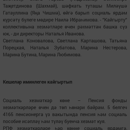
Таҗетдинова (Шахмай), шәфкать туташы Миләүшә
Гатауллина (Яңа Чишмә), өйгә барып социаль ярдәм
күрсәтү бүлеге мөдире Наилә Ибраһимова. - “Кайгырту“
коллективына хезмәтләре өчен рәхмәттән башка сүз
юк, - ди директоры Наталья Иванова.
Светлана Коновалова, Светлана Карташова, Татьяна
Порецкая, Наталья Зубатова, Марина Нестерова,
Марина Бутина, Марина Любимова.
Кешеләр иминлеген кайгыртып
Социаль хезмәткәр көне – Пенсия фонды
хезмәткәрләре өчен дә төп һөнәри бәйрәм. 5 белгеч
4165 пенсионерга үз вакытында пенсия һәм социаль
пособие исәпләү һәм түләү буенча хезмәт куя.
РПФ хезмәткәрләре һәр көнне социаль ярдәмгә,