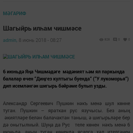
МӘГАРИФ
Шагыйрь илһам чишмәсе
admin,
8 июнь 2018 - 08:27
828
0
0
6 июньдә Яңа Чишмәдәге мәдәният һәм ял паркында
балалар өчен “Диңгез култыгы буенда“ (“У лукоморья“)
дип исемләнгән шигырь бәйрәме булып узды.
Александр Сергеевич Пушкин нәкъ менә шул көнне
туган. Пушкин – яраткан рус язучысы. Без аның
әкиятләре белән балачактан таныш, ә шигырьләре бер
дә онытылмый. Шуңа да Рус теле көнен нәкъ менә 6
июньдә, аның туган көнендә ясарга хәл ителгәнен