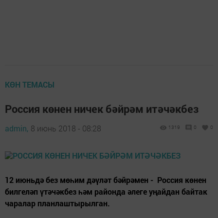
КӨН ТЕМАСЫ
Россия көнен ничек бәйрәм итәчәкбез
admin,
8 июнь 2018 - 08:28
1319
0
0
12 июньдә без мөһим дәүләт бәйрәмен - Россия көнен
билгеләп үтәчәкбез һәм районда әлеге уңайдан байтак
чаралар планлаштырылган.