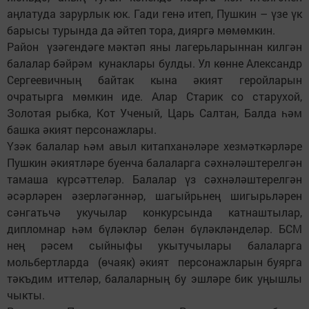
аңлатуда зарурлык юк. Гади генә итеп, Пушкин – үзе үк
барысы турында да әйтеп тора, дияргә мөмөмкин.
Район үзәгендәге мәктәп яны лагерьларыннан килгән
балалар бәйрәм кунаклары булды. Ул көнне Александр
Сергеевичның байтак кына әкият геройларын
очратырга мөмкин иде. Алар Старик со старухой,
Золотая рыбка, Кот Ученый, Царь Салтан, Балда һәм
башка әкият персонажлары.
Үзәк балалар һәм авыл китапханәләре хезмәткәрләре
Пушкин әкиятләре буенча балаларга сәхнәләштерелгән
тамаша күрсәттеләр. Балалар үз сәхнәләштерелгән
әсәрләрен әзерләгәннәр, шагыйрьнең шигырьләрен
сәнгатьчә укучылар конкурсында катнаштылар,
дипломнар һәм бүләкләр белән бүләкләнделәр. БСМ
нең рәсем сыйныфы укытучылары балаларга
мольбертларда (өчаяк) әкият персонажларын буярга
тәкъдим иттеләр, балаларның бу эшләре бик уңышлы
чыкты.