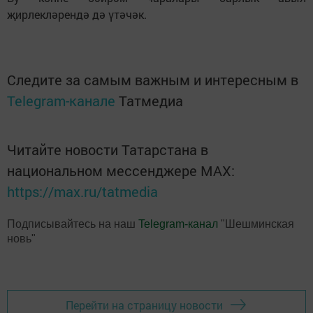
җирлекләрендә дә үтәчәк.
Следите за самым важным и интересным в
Telegram-канале
Татмедиа
Читайте новости Татарстана в
национальном мессенджере MАХ:
https://max.ru/tatmedia
Подписывайтесь на наш
Telegram-канал
"Шешминская
новь"
Перейти на страницу новости