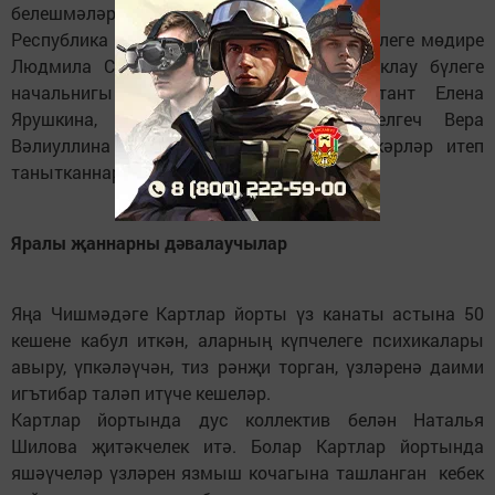
белешмәләр бирелә.
Республика матди ярдәм күрсәтү үзәге бүлеге мөдире
Людмила Сорокина, халыкны социаль яклау бүлеге
начальнигы Наталья Гурьева, консультант Елена
Ярушкина, социаль эшләр буенча белгеч Вера
Вәлиуллина үзләрен игътибарлы хезмәткәрләр итеп
танытканнар.
Яралы җаннарны дәвалаучылар
Яңа Чишмәдәге Картлар йорты үз канаты астына 50
кешене кабул иткән, аларның күпчелеге психикалары
авыру, үпкәләүчән, тиз рәнҗи торган, үзләренә даими
игътибар таләп итүче кешеләр.
Картлар йортында дус коллектив белән Наталья
Шилова җитәкчелек итә. Болар Картлар йортында
яшәүчеләр үзләрен язмыш кочагына ташланган кебек