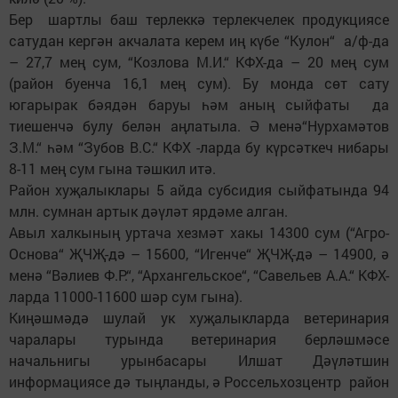
Бер шартлы баш терлеккә терлекчелек продукциясе
сатудан кергән акчалата керем иң күбе “Кулон“ а/ф-да
– 27,7 мең сум, “Козлова М.И.“ КФХ-да – 20 мең сум
(район буенча 16,1 мең сум). Бу монда сөт сату
югарырак бәядән баруы һәм аның сыйфаты да
тиешенчә булу белән аңлатыла. Ә менә“Нурхамәтов
З.М.“ һәм “Зубов В.С.“ КФХ -ларда бу күрсәткеч нибары
8-11 мең сум гына тәшкил итә.
Район хуҗалыклары 5 айда субсидия сыйфатында 94
млн. сумнан артык дәүләт ярдәме алган.
Авыл халкының уртача хезмәт хакы 14300 сум (“Агро-
Основа“ ҖЧҖ-дә – 15600, “Игенче“ ҖЧҖ-дә – 14900, ә
менә “Вәлиев Ф.Р.“, “Архангельское“, “Савельев А.А.“ КФХ-
ларда 11000-11600 шәр сум гына).
Киңәшмәдә шулай ук хуҗалыкларда ветеринария
чаралары турында ветеринария берләшмәсе
начальнигы урынбасары Илшат Дәүләтшин
информациясе дә тыңланды, ә Россельхозцентр район