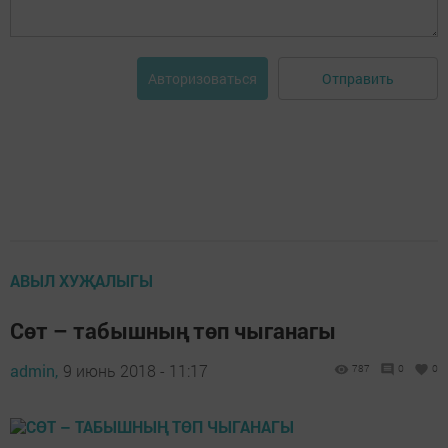
Отправить
Авторизоваться
АВЫЛ ХУҖАЛЫГЫ
Сөт – табышның төп чыганагы
admin,
9 июнь 2018 - 11:17
787
0
0