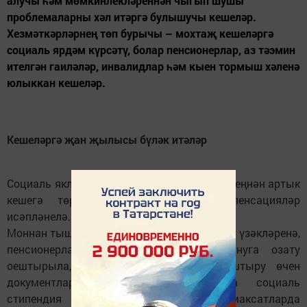
алучы һәм мөмкинлекләреннән чыгып шушы
проблемаларны хәл итәргә булышучы кешеләр.
Хезмәткәрләрнең төп бурычы – мохтаҗ кешеләргә
социаль ярдәм күрсәтү, болар пенсионерлар, аз тәэмин
ителгән гаиләләр, инвалидлар һәм кыен тормыш хәленә
юлыккан кешеләр.
Кешеләргә җан җылысы бүләк итәләр
Социаль яклау белгечләре тарафыннан 7 меңнән артык
кешегә төрле пособиеләр һәм компенсацияләр
исәпләнелә.
Моннан тыш, инвалидларны тернәкләндерү үзәкләренә,
пенсионерларны санатор-курорт дәвалануга озату
оештырыла, интернат-йортларга урнаштыру өчен
документлар тутырыла, студентларга социаль
стипендия алу өчен һәм башка максатларда