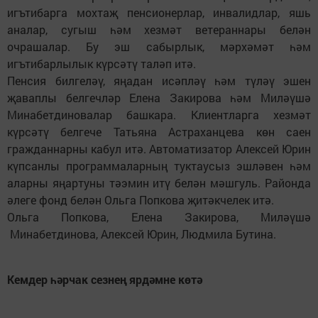
игътибарга мохтаҗ пенсионерлар, инвалидлар, яшь
аналар, сугыш һәм хезмәт ветераннары белән
очрашалар. Бу эш сабырлык, мәрхәмәт һәм
игътибарлылык күрсәтү таләп итә.
Пенсия билгеләү, яңадан исәпләү һәм түләү эшен
җаваплы белгечләр Елена Закирова һәм Миләүшә
Минабетдиновалар башкара. Клиентларга хезмәт
күрсәтү белгече Татьяна Астраханцева көн саен
гражданнарны кабул итә. Автоматизатор Алексей Юрин
күпсанлы программаларның туктаусыз эшләвен һәм
аларны яңартуны тәэмин итү белән мәшгуль. Районда
әлеге фонд белән Ольга Попкова җитәкчелек итә.
Ольга Попкова, Елена Закирова, Миләүшә
Минабетдинова, Алексей Юрин, Людмила Бутина.
Кемдер һәрчак сезнең ярдәмне көтә