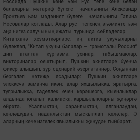
Россиядә Пушкин көне һәм Рус теле көне белән
балаларны мәгариф бүлеге начальнигы Александр
Еронтьев һәм мәдәният бүлеге начальнигы Галина
Носовалар котлады. Алар рус теленең әһәмияте һәм
аңа нигез салучының иҗаты турында сөйләделәр.
Китапханә хезмәткәрләре, иң актив укучыларны
бүләкләп, “Китап укучы балалар – грамоталы Россия“
дип аталган күргәзмә, уеннар, табышмаклар,
викториналар оештырып, Пушкин әкиятләре буенча
фикер алышып, зур сценарий әзерләгәннәр. Соңыннан
бергәләп нәтиҗә ясадылар: Пушкин әкиятләре
элеккечә заманча икән: алар яхшылыкка, яратырга,
тугрылыкка, гаделлек өчен көрәшергә, кыенлыклар
алдында югалып калмаска, каршылыкларны җиңәргә
өйрәтә. Усаллыктан, саранлыктан, ялганлаудан,
көнләшүдән, наданлыктан мыскыллап көләләр. Ә
аларның көче изгелек явызлыкны җиңүдән гыйбарәт.