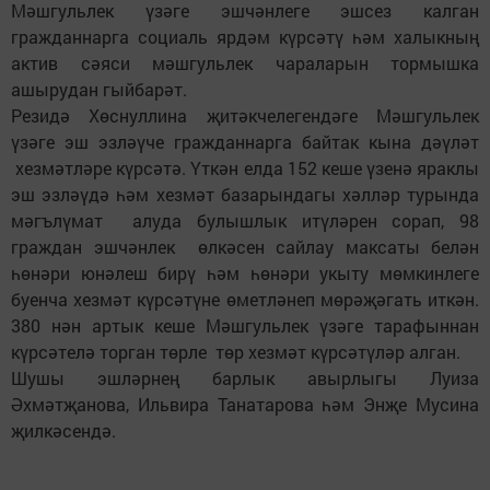
Мәшгульлек үзәге эшчәнлеге эшсез калган
гражданнарга социаль ярдәм күрсәтү һәм халыкның
актив сәяси мәшгульлек чараларын тормышка
ашырудан гыйбарәт.
Резидә Хөснуллина җитәкчелегендәге Мәшгульлек
үзәге эш эзләүче гражданнарга байтак кына дәүләт
хезмәтләре күрсәтә. Үткән елда 152 кеше үзенә яраклы
эш эзләүдә һәм хезмәт базарындагы хәлләр турында
мәгълүмат алуда булышлык итүләрен сорап, 98
граждан эшчәнлек өлкәсен сайлау максаты белән
һөнәри юнәлеш бирү һәм һөнәри укыту мөмкинлеге
буенча хезмәт күрсәтүне өметләнеп мөрәҗәгать иткән.
380 нән артык кеше Мәшгульлек үзәге тарафыннан
күрсәтелә торган төрле төр хезмәт күрсәтүләр алган.
Шушы эшләрнең барлык авырлыгы Луиза
Әхмәтҗанова, Ильвира Танатарова һәм Энҗе Мусина
җилкәсендә.