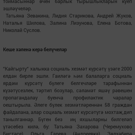
тоймасыннар өчен барлык тырышлыкларын куеп
эшләүчеләр.
Татьяна Зевакина, Лидия Старикова, Андрей Жуков,
Наталья Шилова, Залина Лизунова, Елена Ботова,
Николай Суслов.
Кеше хәленә керә белүчеләр
“Кайгырту“ халыкка социаль хезмәт күрсәтү үзәге 2000
елдан бирле эшли. Гаиләгә һәм балаларга социаль
ярдәм күрсәтү бүлеге белгечләре тарафыннан
күзәтүсезлек, тәртип бозулар, сәламәт яшәү рәвешен
пропагандалау буенча профилактик чаралар
оештырыла. Әлеге бүлек хезмәтләреннән 58 граждан
файдалана, алар социаль хезмәт күрсәтүгә мохтаҗ дип
танылганнар. Бүген без иң яхшыларны билгеләп
үтәсебез килә, бу: Татьяна Захарова (Черемухово
Бистәсе), Ольга Гарева (Андреевка), Зөлхәбирә