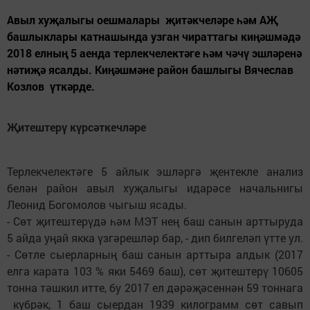
Авыл хуҗалыгы оешмалары җитәкчеләре һәм АҖ
башлыклары катнашында узган чираттагы киңәшмәдә
2018 елның 5 аенда терлекчелектәге һәм чәчү эшләренә
нәтиҗә ясалды. Киңәшмәне район башлыгы Вячеслав
Козлов үткәрде.
Җитештерү күрсәткечләре
Терлекчелектәге 5 айлык эшләргә җентекле анализ
белән район авыл хуҗалыгы идарәсе начальнигы
Леонид Богомолов чыгыш ясады.
- Сөт җитештерүдә һәм МЭТ нең баш санын арттыруда
5 айда уңай якка үзгәрешләр бар, - дип билгеләп үтте ул.
- Сөтле сыерларның баш санын арттыра алдык (2017
елга карата 103 % яки 5469 баш), сөт җитештерү 10605
тонна тәшкил итте, бу 2017 ел дәрәҗәсеннән 59 тоннага
күбрәк, 1 баш сыердан 1939 килограмм сөт савып