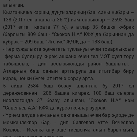
алынган.
Кызганычка каршы, дуңгызларның баш саны нибары –
138 (2017 елга карата 36 %) һәм сарыклар – 2593 баш
(2017 елга карата 77 %), ә атлар 35 башка күбрәк
(барлыгы 809 баш - “Скоков Н.А.“ КФХ да барыннан да
күбрәк – 209 баш, “Игенче“ ҖЧҖ дә – 133 баш).
- Һәр хуҗалыкта җәмәгать туклануы өчен товарлыксыз
ферма булдыру кирәк, ашханә өчен гел МЭТ суеп тору
табышсыз, - дип ассызыклады район башлыгы. -
Атларның баш санын арттыруга да игътибар бирү
кирәк, чөнки бүген ат итенә сорау арта.
5 айда 2584 баш бозау алынган, бу 2017 ел
дәрәҗәсеннән 206 башка кимрәк. 100 баш сыерга
исәпләгәндә 37 бозау алынган, “Скоков Н.А.“ һәм
“Савельев А.А.“ КФХ да күрсәткечләр зуррак.
- Үрчем алуда һәм аның сакланышы өчен бар җирдә дә
мөмкинлекләр бар, - дип билгеләп үтте Вячеслав
Козлов. - Исәпкә алу эше тиешенчә алып барылмый,
яшь терлекләр күпләп үлә.