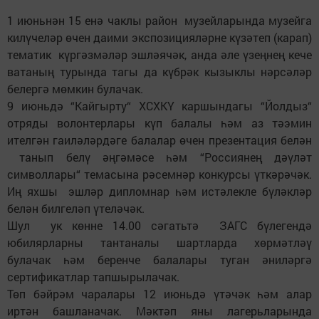
1 июньнән 15 енә чаклы район музейларында музейга
килүчеләр өчен даими экспозицияләрне күзәтеп (карап)
тематик күргәзмәләр эшләячәк, анда әле үзеңнең кече
ватаның турында тагы да күбрәк кызыклы нәрсәләр
белергә мөмкин булачак.
9 июньдә “Кайгырту“ ХСХКҮ каршындагы “Йолдыз“
отряды волонтерлары күп балалы һәм аз тәэмин
ителгән гаиләләрдәге балалар өчен презентация белән
танып белү әңгәмәсе һәм “Россиянең дәүләт
символлары“ темасына рәсемнәр конкурсы үткәрәчәк.
Иң яхшы эшләр дипломнар һәм истәлекле бүләкләр
белән билгеләп үтеләчәк.
Шул ук көнне 14.00 сәгатьтә ЗАГС бүлегендә
юбилярларны тантаналы шартларда хөрмәтләү
булачак һәм беренче балалары туган әниләргә
сертификатлар тапшырылачак.
Төп бәйрәм чаралары 12 июньдә үтәчәк һәм алар
иртән башланачак. Мәктәп яны лагерьларында