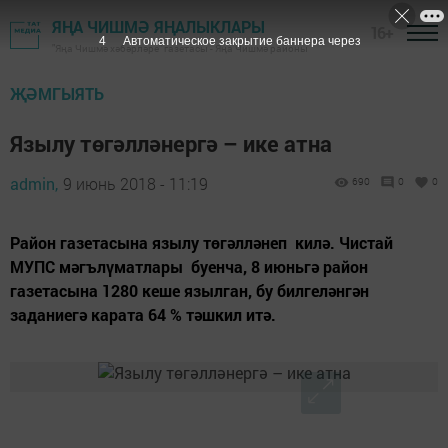
ЯҢА ЧИШМӘ ЯҢАЛЫКЛАРЫ
16+
3
Автоматическое закрытие баннера через
"Яңа Чишмә хәбәрләре" газетасы - Яңа Чишмә районы
ҖӘМГЫЯТЬ
Язылу төгәлләнергә – ике атна
admin,
9 июнь 2018 - 11:19
690
0
0
Район газетасына язылу төгәлләнеп килә. Чистай
МУПС мәгълүматлары буенча, 8 июньгә район
газетасына 1280 кеше язылган, бу билгеләнгән
заданиегә карата 64 % тәшкил итә.