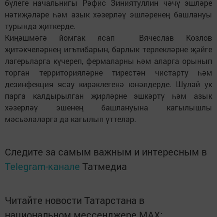
бүлеге начальнигы Рәфис Зиниятуллин чәчү эшләре
нәтиҗәләре һәм азык хәзерләү эшләренең башлануы
турында җиткерде.
Киңәшмәгә йомгак ясап Вячеслав Козлов
җитәкчеләрнең игътибарын, барлык терлекләрне җәйге
лагерьларга күчереп, фермаларны һәм аларга орынып
торган территорияләрне тирестән чистарту һәм
дезинфекция ясау кирәклегенә юнәлдерде. Шулай ук
парга калдырылган җирләрне эшкәртү һәм азык
хәзерләү эшенең башлануына кагылышлы
мәсьәләләргә дә кагылып үттеләр.
Следите за самым важным и интересным в
Telegram-канале
Татмедиа
Читайте новости Татарстана в
национальном мессенджере MАХ: