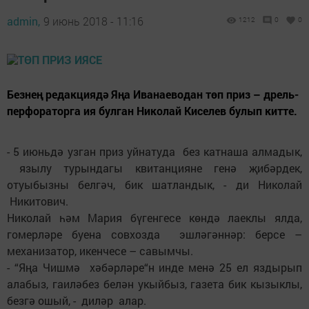
admin,
9 июнь 2018 - 11:16
1212
0
0
Безнең редакциядә Яңа Иванаеводан төп приз – дрель-
перфораторга ия булган Николай Киселев булып китте.
- 5 июньдә узган приз уйнатуда без катнаша алмадык,
язылу турындагы квитанцияне генә җибәрдек,
отуыбызны белгәч, бик шатландык, - ди Николай
Никитович.
Николай һәм Мария бүгенгесе көндә лаеклы ялда,
гомерләре буена совхозда эшләгәннәр: берсе –
механизатор, икенчесе – савымчы.
- “Яңа Чишмә хәбәрләре“н инде менә 25 ел яздырып
алабыз, гаиләбез белән укыйбыз, газета бик кызыклы,
безгә ошый, - диләр алар.