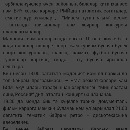
тәрбияләнүчеләр өчен районның балалар китапханәсе
һәм БИҮ хезмәткәрләре РМЙ-да патриотик сәгатьләр,
тематик күргәзмәләр , “Минем туган ягым“ исеме
астында шигырьләр һәм җырлар конкурсы
планлаштыралар.
Мәдәният һәм ял паркында сәгать 10 нан кичке 6 га
кадәр яшьләр эшләре, спорт һәм туризм буенча бүлек
спорт конкурслары, шашка, шахмат, футбол буенча
турнирлар, картинг, тирда ату буенча ярышлар
оештыра.
Кич белән 18.00 сәгатьтә мәдәният һәм ял паркында
төп бәйрәм программасы – РМЙ хезмәткәрләре һәм
БСМ укучылары тарафыннан әзерләнгән “Мин яратам
сине, Россия!“ дип аталган концерт башланачак.
19.30 да монда бик тә күңелле тарихи документаль
фильм карарга мөмкин булачак һәм ул акрынлап 21.00
сәгатьтә тематик бәйрәм ретро - дискотекасына
әвереләчәк.
Бу көнне бәйрәм чаралары барлык авыл