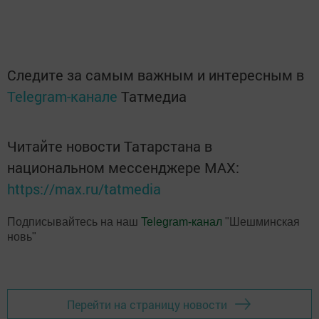
Следите за самым важным и интересным в
Telegram-канале
Татмедиа
Читайте новости Татарстана в
национальном мессенджере MАХ:
https://max.ru/tatmedia
Подписывайтесь на наш
Telegram-канал
"Шешминская
новь"
Перейти на страницу новости