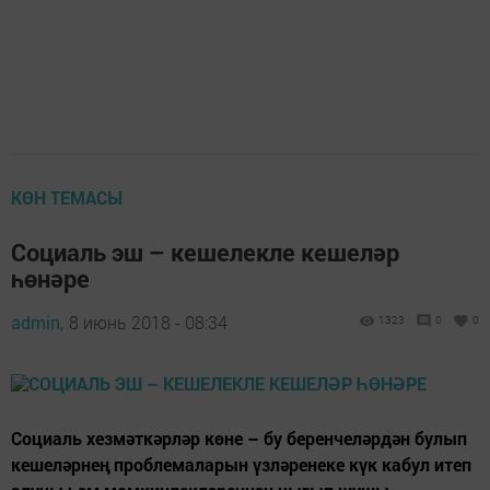
КӨН ТЕМАСЫ
Социаль эш – кешелекле кешеләр
һөнәре
admin,
8 июнь 2018 - 08:34
1323
0
0
Социаль хезмәткәрләр көне – бу беренчеләрдән булып
кешеләрнең проблемаларын үзләренеке күк кабул итеп