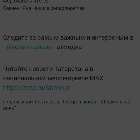
мөрәҗәгать итегез.
Сезнең “Яңа Чишмә хәбәрләре“гез
Следите за самым важным и интересным в
Telegram-канале
Татмедиа
Читайте новости Татарстана в
национальном мессенджере MАХ:
https://max.ru/tatmedia
Подписывайтесь на наш
Telegram-канал
"Шешминская
новь"