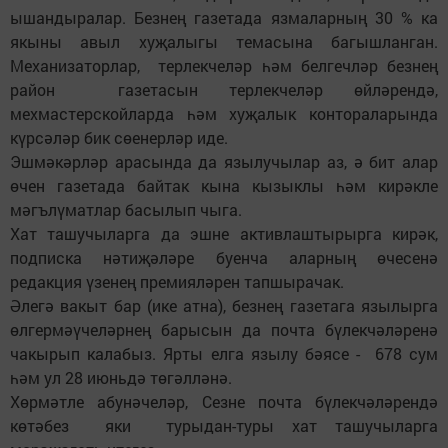
ышандыралар. Безнең газетада язмаларның 30 % ка
якыны авыл хуҗалыгы темасына багышланган.
Механизаторлар, терлекчеләр һәм белгечләр безнең
район газетасын терлекчеләр өйләрендә,
мехмастерскойларда һәм хуҗалык контораларында
күрсәләр бик сөенерләр иде.
Эшмәкәрләр арасында да язылучылар аз, ә бит алар
өчен газетада байтак кына кызыклы һәм кирәкле
мәгълүматлар басылып чыга.
Хат ташучыларга да эшне активлаштырырга кирәк,
подписка нәтиҗәләре буенча аларның өчесенә
редакция үзенең премияләрен тапшырачак.
Әлегә вакыт бар (ике атна), безнең газетага язылырга
өлгермәүчеләрнең барысын да почта бүлекчәләренә
чакырып калабыз. Ярты елга язылу бәясе - 678 сум
һәм ул 28 июньдә төгәлләнә.
Хөрмәтле абунәчеләр, Сезне почта бүлекчәләрендә
көтәбез яки турыдан-туры хат ташучыларга