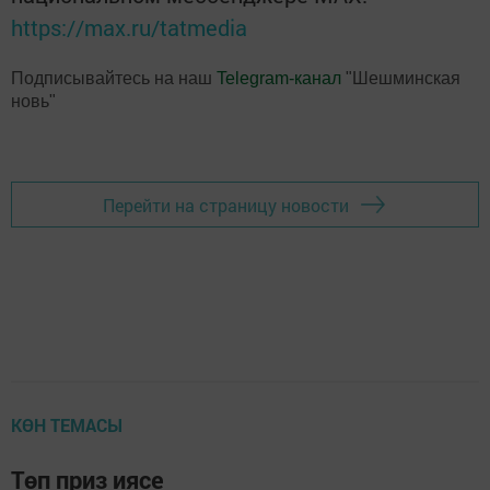
https://max.ru/tatmedia
Подписывайтесь на наш
Telegram-канал
"Шешминская
новь"
Перейти на страницу новости
КӨН ТЕМАСЫ
Төп приз иясе