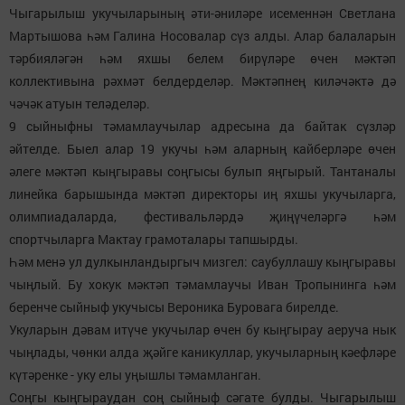
Чыгарылыш укучыларының әти-әниләре исеменнән Светлана
Мартышова һәм Галина Носовалар сүз алды. Алар балаларын
тәрбияләгән һәм яхшы белем бирүләре өчен мәктәп
коллективына рәхмәт белдерделәр. Мәктәпнең киләчәктә дә
чәчәк атуын теләделәр.
9 сыйныфны тәмамлаучылар адресына да байтак сүзләр
әйтелде. Быел алар 19 укучы һәм аларның кайберләре өчен
әлеге мәктәп кыңгыравы соңгысы булып яңгырый. Тантаналы
линейка барышында мәктәп директоры иң яхшы укучыларга,
олимпиадаларда, фестивальләрдә җиңүчеләргә һәм
спортчыларга Мактау грамоталары тапшырды.
Һәм менә ул дулкынландыргыч мизгел: саубуллашу кыңгыравы
чыңлый. Бу хокук мәктәп тәмамлаучы Иван Тропынинга һәм
беренче сыйныф укучысы Вероника Буровага бирелде.
Укуларын дәвам итүче укучылар өчен бу кыңгырау аеруча нык
чыңлады, чөнки алда җәйге каникуллар, укучыларның кәефләре
күтәренке - уку елы уңышлы тәмамланган.
Соңгы кыңгыраудан соң сыйныф сәгате булды. Чыгарылыш