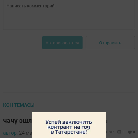
Отправить
Авторизоваться
КӨН ТЕМАСЫ
чәчү эшләре төгәлләнү алдында
автор,
24 май 2017 - 06:35
787
0
0