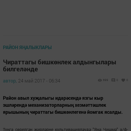
РАЙОН ЯҢАЛЫКЛАРЫ
Чираттагы бишкөнлек алдынгылары
билгеләнде
автор,
24 май 2017 - 06:34
699
0
0
Район авыл хуҗалыгы идарәсендә язгы кыр
эшләрендә механизаторларның хезмәттәшлек
ярышының чираттагы бишкөнлегенә йомгак ясалды.
Туңга сөрелгән җирләрне культивацияләүдә "Яңа Чишмә" а/ф-