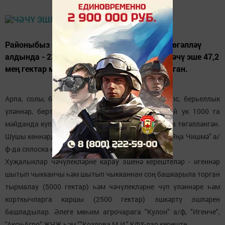
Районыбыз игенчеләре язгы кыр эшләрен төгәлләү
алдында - 23 майга сабан культураларын чәчү эше 47,2
мең гектар мәйданның 95%ында башкарылган.
Арпа, солы, борчак, вика , шикәр чөгендере, рапс, берьеллык
үләннәр, бөртеккә кукуруз һәм көнбагыш, шулай ук 1000 га
мәйданда күпьеллык үләннәр чәчү эше тулысынча төгәлләнгән.
Шушы көннәрдә "Кулон" а/ф-да сабан бодае һәм "Яңа Чишмә" а/
ф-да силоска кукуруз чәчүне төгәллиләр.
Хуҗалыклар чәчүлекләрне карау эшенә керештеләр - игеннәр
шытып чыкканчы һәм шытып чыкканнан соң башкарыла торган
тырмалау (5000 гектар) һәм чәчүлекләрне чүп үләннәре һәм
корткычларга каршы (2500 гектар) эшкәртү эшләрен
башладылар. Әлеге мөһим агрочарага "Кулон" а/ф, "Игенче",
"Аксу-Агро" ҖЧҖ һәм ""Козлова М.И." КФХ-лар кереште.