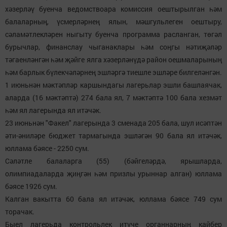
хәзерләү буенча ведомствоара комиссия оештырылган һәм
балаларның, үсмерләрнең ялын, мәшгульлеген оештыру,
сәламәтлекләрен ныгыту буенча программа расланган, төгәл
бурычлар, финанслау чыганаклары һәм соңгы нәтиҗәләр
тәгаенләнгән һәм җәйге ялга хәзерләнүдә район оешмаларының
һәм барлык бүлекчәләрнең эшләргә тиешле эшләре билгеләнгән.
1 июньнән мәктәпләр каршындагы лагерьлар эшли башлаячак,
аларда (16 мәктәптә) 274 бала ял, 7 мәктәптә 100 бала хезмәт
һәм ял лагерында ял итәчәк.
23 июньнән "Факел" лагерында 3 сменада 205 бала, шул исәптән
әти-әниләре бюджет тармагында эшләгән 90 бала ял итәчәк,
юллама бәясе - 2250 сум.
Сәләтле балаларга (55) (бәйгеләрдә, ярышларда,
олимпиадаларда җиңгән һәм призлы урыннар алган) юллама
бәясе 1926 сум.
Калган вакытта 60 бала ял итәчәк, юллама бәясе 749 сум
торачак.
Быел лагерьда контрольлек итүче органнарның кайбер