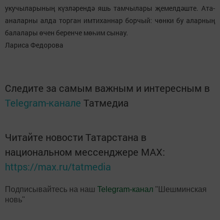
укучыларының күзләрендә яшь тамчылары җемелдәште. Ата-
аналарны алда торган имтиханнар борчый: чөнки бу аларның
балалары өчен беренче мөһим сынау.
Лариса Федорова
Следите за самым важным и интересным в
Telegram-канале
Татмедиа
Читайте новости Татарстана в
национальном мессенджере MАХ:
https://max.ru/tatmedia
Подписывайтесь на наш
Telegram-канал
"Шешминская
новь"