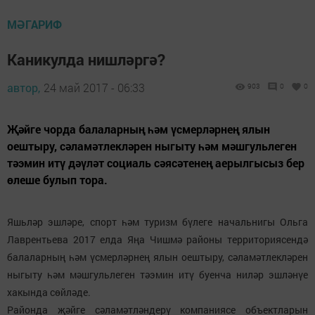
МӘГАРИФ
Каникулда нишләргә?
автор,
24 май 2017 - 06:33
903
0
0
Җәйге чорда балаларның һәм үсмерләрнең ялын
оештыру, сәламәтлекләрен ныгыту һәм мәшгульлеген
тәэмин итү дәүләт социаль сәясәтенең аерылгысыз бер
өлеше булып тора.
Яшьләр эшләре, спорт һәм туризм бүлеге начальнигы Ольга
Лаврентьева 2017 елда Яңа Чишмә районы территориясендә
балаларның һәм үсмерләрнең ялын оештыру, сәламәтлекләрен
ныгыту һәм мәшгульлеген тәэмин итү буенча ниләр эшләнүе
хакында сөйләде.
Районда җәйге сәламәтләндерү компаниясе объектларын