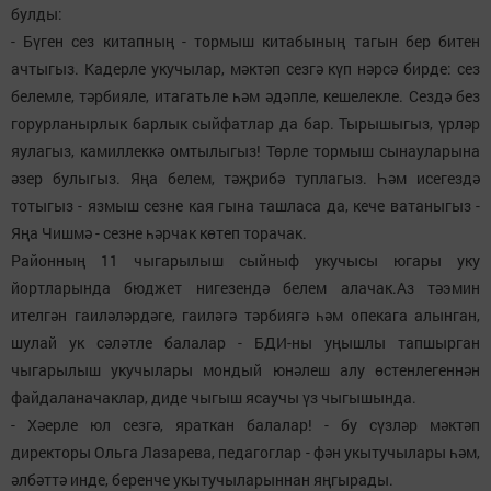
булды:
- Бүген сез китапның - тормыш китабының тагын бер битен
ачтыгыз. Кадерле укучылар, мәктәп сезгә күп нәрсә бирде: сез
белемле, тәрбияле, итагатьле һәм әдәпле, кешелекле. Сездә без
горурланырлык барлык сыйфатлар да бар. Тырышыгыз, үрләр
яулагыз, камиллеккә омтылыгыз! Төрле тормыш сынауларына
әзер булыгыз. Яңа белем, тәҗрибә туплагыз. Һәм исегездә
тотыгыз - язмыш сезне кая гына ташласа да, кече ватаныгыз -
Яңа Чишмә - сезне һәрчак көтеп торачак.
Районның 11 чыгарылыш сыйныф укучысы югары уку
йортларында бюджет нигезендә белем алачак.Аз тәэмин
ителгән гаиләләрдәге, гаиләгә тәрбиягә һәм опекага алынган,
шулай ук сәләтле балалар - БДИ-ны уңышлы тапшырган
чыгарылыш укучылары мондый юнәлеш алу өстенлегеннән
файдаланачаклар, диде чыгыш ясаучы үз чыгышында.
- Хәерле юл сезгә, яраткан балалар! - бу сүзләр мәктәп
директоры Ольга Лазарева, педагоглар - фән укытучылары һәм,
әлбәттә инде, беренче укытучыларыннан яңгырады.