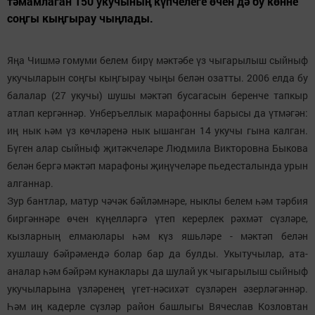
тәмамлаган 150 укучының күпчелеге өчен дә бу көнне
соңгы кыңгырау чыңлады.
Яңа Чишмә гомуми белем бирү мәктәбе үз чыгарылыш сыйныф
укучыларын соңгы кыңгырау чыңы белән озатты. 2006 елда бу
балалар (27 укучы) шушы мәктәп бусагасын беренче тапкыр
атлап кергәннәр. Унберъеллык марафонны барысы да үтмәгән:
иң нык һәм үз көчләренә нык ышанган 14 укучы гына калган.
Бүген алар сыйныф җитәкчеләре Людмила Викторовна Быкова
белән бергә мәктәп марафоны җиңүчеләре пьедесталында урын
алганнар.
Зур бантлар, матур чәчәк бәйләмнәре, ныклы белем һәм тәрбия
биргәннәре өчен күңелләргә үтеп керерлек рәхмәт сүзләре,
кызларның елмаюлары һәм күз яшьләре - мәктәп белән
хушлашу бәйрәмендә болар бар да булды. Укытучылар, ата-
аналар һәм бәйрәм кунаклары да шулай ук чыгарылыш сыйныф
укучыларына үзләренең үгет-нәсихәт сүзләрен әзерләгәннәр.
Һәм иң кадерле сүзләр район башлыгы Вячеслав Козловтан