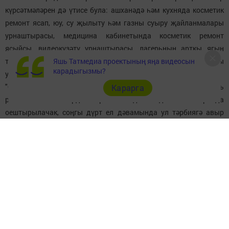
күрсәтмәләрен дә үтисе була: ашханәдә һәм кухняда косметик
ремонт ясап, юу, су җылыту һәм газны суыру җайланмалары
урнаштырасы, медицина кабинетында косметик ремонт
ясыйсы, видеокүзәтү урнаштырасы, лагерьның арткы ягын
Яшь Татмедиа проектының яңа видеосын
тотып аласы, җил үтмәслек итеп контейнер мәйданчыгы
карадыгызмы?
урнаштырасы бар.
"Факел" балалар сәламәтләндерү лагеры белән параллель
Карарга
рәвештә палаткалардан торган "Йолдызлы десант" лагеры да
оештырылачак, соңгы дүрт ел дәвамында ул тәрбиягә авыр
бирелүчән (мәшәкатьле) яшүсмерләрнең җәйге ялын оештыру
мәсьәләләрендә әйдәп баручы республика эксперименталь
мәйданчык булып тора.
Быел "Йолдызлы десант"та республика шәһәрләреннән һәм
районнарыннан 70 бала һәм яшүсмер (35 әр кешедән торган 2
смена) ял итәчәк.
Ел саен палаткалардан торган "Аҗаган" лагеры оештырыла,
аның бурычы - яшүсмерләрне патриотик рухта тәрбияләү.
Лагерь программасына хәрби- патриотик уеннар, ату, йөгерү