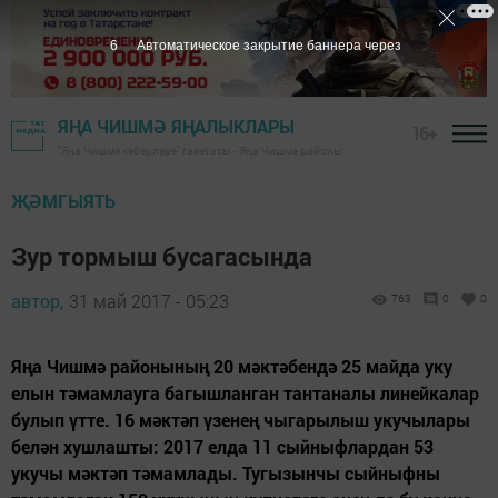
5
Автоматическое закрытие баннера через
ЯҢА ЧИШМӘ ЯҢАЛЫКЛАРЫ
16+
"Яңа Чишмә хәбәрләре" газетасы - Яңа Чишмә районы
ҖӘМГЫЯТЬ
Зур тормыш бусагасында
автор,
31 май 2017 - 05:23
763
0
0
Яңа Чишмә районының 20 мәктәбендә 25 майда уку
елын тәмамлауга багышланган тантаналы линейкалар
булып үтте. 16 мәктәп үзенең чыгарылыш укучылары
белән хушлашты: 2017 елда 11 сыйныфлардан 53
укучы мәктәп тәмамлады. Тугызынчы сыйныфны