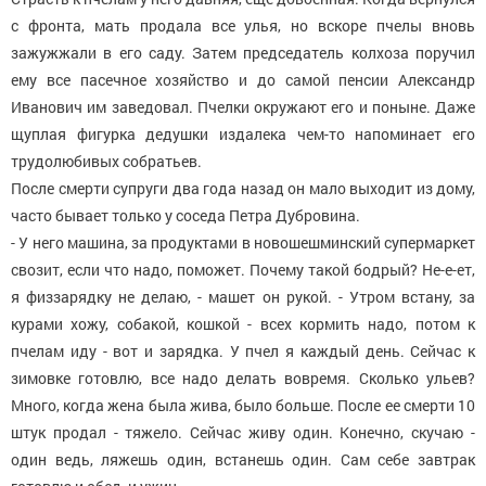
с фронта, мать продала все улья, но вскоре пчелы вновь
зажужжали в его саду. Затем председатель колхоза поручил
ему все пасечное хозяйство и до самой пенсии Александр
Иванович им заведовал. Пчелки окружают его и поныне. Даже
щуплая фигурка дедушки издалека чем-то напоминает его
трудолюбивых собратьев.
После смерти супруги два года назад он мало выходит из дому,
часто бывает только у соседа Петра Дубровина.
- У него машина, за продуктами в новошешминский супермаркет
свозит, если что надо, поможет. Почему такой бодрый? Не-е-ет,
я физзарядку не делаю, - машет он рукой. - Утром встану, за
курами хожу, собакой, кошкой - всех кормить надо, потом к
пчелам иду - вот и зарядка. У пчел я каждый день. Сейчас к
зимовке готовлю, все надо делать вовремя. Сколько ульев?
Много, когда жена была жива, было больше. После ее смерти 10
штук продал - тяжело. Сейчас живу один. Конечно, скучаю -
один ведь, ляжешь один, встанешь один. Сам себе завтрак