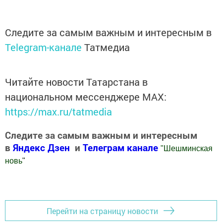
Следите за самым важным и интересным в
Telegram-канале
Татмедиа
Читайте новости Татарстана в
национальном мессенджере MАХ:
https://max.ru/tatmedia
Следите за самым важным и интересным
в
Яндекс Дзен
и
Телеграм канале
"
Шешминская
новь
"
Добавить Шешминскую новь в Яндекс.Новости
Перейти на страницу новости