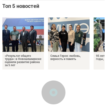
Топ 5 новостей
«Результат общего
Семья Героя: любовь,
95 лет 
труда»: в Новошешминске
верность и память
годы, э
оценили развитие района
за 5 лет