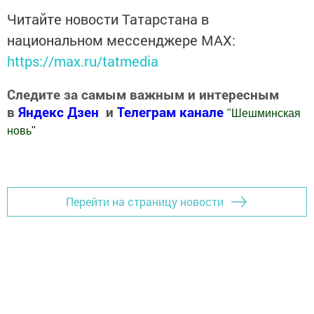
Читайте новости Татарстана в
национальном мессенджере MАХ:
https://max.ru/tatmedia
Следите за самым важным и интересным
в
Яндекс Дзен
и
Телеграм канале
"
Шешминская
новь
"
Добавить Шешминскую новь в Яндекс.Новости
Перейти на страницу новости