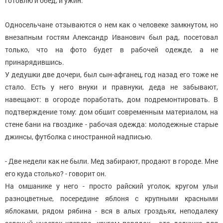
готовлю и обед, и ужин.
Односельчане отзываются о нем как о человеке замкнутом, но
внезапным гостям Александр Иванович был рад, посетовал
только, что на фото будет в рабочей одежде, а не
принарядившись.
У дедушки две дочери, был сын-афганец, год назад его тоже не
стало. Есть у него внуки и правнуки, деда не забывают,
навещают: в огороде поработать, дом подремонтировать. В
подтверждение тому: дом обшит современным материалом, на
стене бани на гвоздике - рабочая одежда: молодежные старые
джинсы, футболка с иностранной надписью.
- Две недели как не были. Мед забирают, продают в городе. Мне
его куда столько? - говорит он.
На омшанике у него - просто райский уголок, кругом ульи
разноцветные, посередине яблоня с крупными красными
яблоками, рядом рябина - вся в алых гроздьях, неподалеку