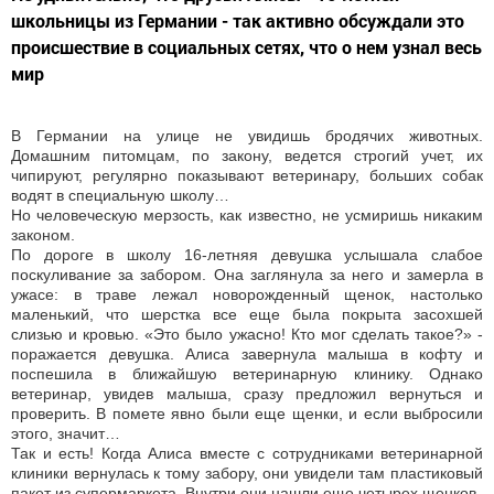
школьницы из Германии - так активно обсуждали это
происшествие в социальных сетях, что о нем узнал весь
мир
В Германии на улице не увидишь бродячих животных.
Домашним питомцам, по закону, ведется строгий учет, их
чипируют, регулярно показывают ветеринару, больших собак
водят в специальную школу…
Но человеческую мерзость, как известно, не усмиришь никаким
законом.
По дороге в школу 16-летняя девушка услышала слабое
поскуливание за забором. Она заглянула за него и замерла в
ужасе: в траве лежал новорожденный щенок, настолько
маленький, что шерстка все еще была покрыта засохшей
слизью и кровью. «Это было ужасно! Кто мог сделать такое?» -
поражается девушка. Алиса завернула малыша в кофту и
поспешила в ближайшую ветеринарную клинику. Однако
ветеринар, увидев малыша, сразу предложил вернуться и
проверить. В помете явно были еще щенки, и если выбросили
этого, значит…
Так и есть! Когда Алиса вместе с сотрудниками ветеринарной
клиники вернулась к тому забору, они увидели там пластиковый
пакет из супермаркета. Внутри они нашли еще четырех щенков.