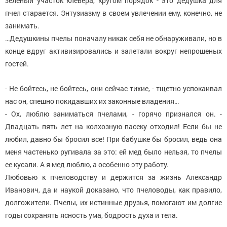
зеленый участок клевера, кругом порядок - это дедушка для
пчел старается. Энтузиазму в своем увлечении ему, конечно, не
занимать.
…Дедушкины пчелы поначалу никак себя не обнаруживали, но в
конце вдруг активизировались и залетали вокруг непрошеных
гостей.
- Не бойтесь, не бойтесь, они сейчас тихие, - тщетно успокаивал
нас он, спешно покидавших их законные владения…
- Ох, люблю заниматься пчелами, - горячо признался он. -
Двадцать пять лет на колхозную пасеку отходил! Если бы не
любил, давно бы бросил все! При бабушке бы бросил, ведь она
меня частенько ругивала за это: ей мед было нельзя, то пчелы
ее кусали. А я мед люблю, а особенно эту работу.
Любовью к пчеловодству и держится за жизнь Александр
Иванович, да и наукой доказано, что пчеловоды, как правило,
долгожители. Пчелы, их истинные друзья, помогают им долгие
годы сохранять ясность ума, бодрость духа и тела.