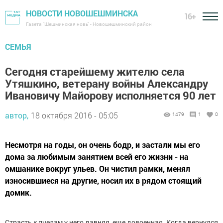
НОВОСТИ НОВОШЕШМИНСКА
16+
Газета "Шешминская новь" - Новошешминский район
СЕМЬЯ
Сегодня старейшему жителю села
Утяшкино, ветерану войны Александру
Ивановичу Майорову исполняется 90 лет
автор,
18 октября 2016 - 05:05
1479
1
0
Несмотря на годы, он очень бодр, и застали мы его
дома за любимым занятием всей его жизни - на
омшанике вокруг ульев. Он чистил рамки, менял
износившиеся на другие, носил их в рядом стоящий
домик.
Страсть к пчелам у него давняя, еще довоенная. Когда вернулся