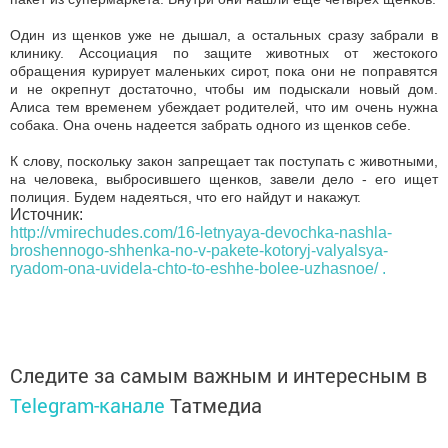
Один из щенков уже не дышал, а остальных сразу забрали в
клинику. Ассоциация по защите животных от жестокого
обращения курирует маленьких сирот, пока они не поправятся
и не окрепнут достаточно, чтобы им подыскали новый дом.
Алиса тем временем убеждает родителей, что им очень нужна
собака. Она очень надеется забрать одного из щенков себе.
К слову, поскольку закон запрещает так поступать с животными,
на человека, выбросившего щенков, завели дело - его ищет
полиция. Будем надеяться, что его найдут и накажут.
Источник:
http://vmirechudes.com/16-letnyaya-devochka-nashla-
broshennogo-shhenka-no-v-pakete-kotoryj-valyalsya-
ryadom-ona-uvidela-chto-to-eshhe-bolee-uzhasnoe/ .
Следите за самым важным и интересным в
Telegram-канале
Татмедиа