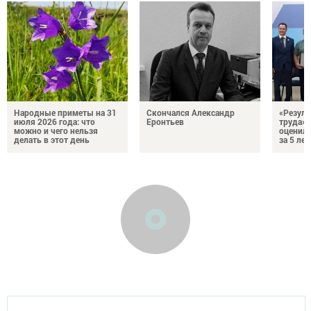
Народные приметы на 31
Скончался Александр
«Резуль
июля 2026 года: что
Еронтьев
труда»
можно и чего нельзя
оценили
делать в этот день
за 5 лет