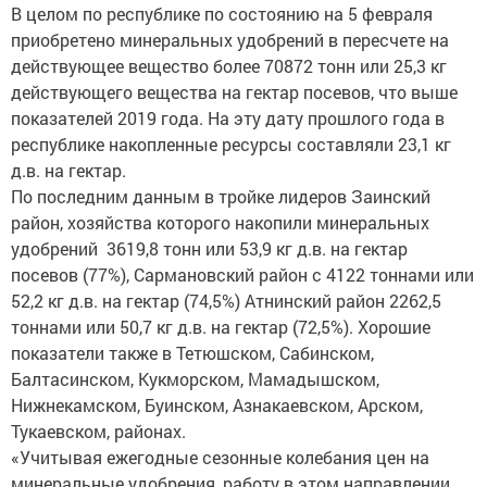
В целом по республике по состоянию на 5 февраля
приобретено минеральных удобрений в пересчете на
действующее вещество более 70872 тонн или 25,3 кг
действующего вещества на гектар посевов, что выше
показателей 2019 года. На эту дату прошлого года в
республике накопленные ресурсы составляли 23,1 кг
д.в. на гектар.
По последним данным в тройке лидеров Заинский
район, хозяйства которого накопили минеральных
удобрений 3619,8 тонн или 53,9 кг д.в. на гектар
посевов (77%), Сармановский район с 4122 тоннами или
52,2 кг д.в. на гектар (74,5%) Атнинский район 2262,5
тоннами или 50,7 кг д.в. на гектар (72,5%). Хорошие
показатели также в Тетюшском, Сабинском,
Балтасинском, Кукморском, Мамадышском,
Нижнекамском, Буинском, Азнакаевском, Арском,
Тукаевском, районах.
«Учитывая ежегодные сезонные колебания цен на
минеральные удобрения, работу в этом направлении