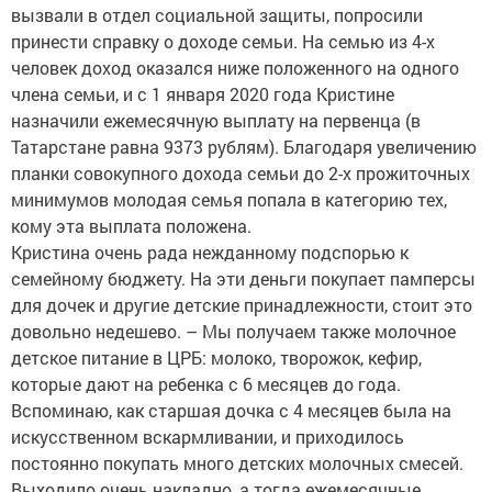
вызвали в отдел социальной защиты, попросили
принести справку о доходе семьи. На семью из 4-х
человек доход оказался ниже положенного на одного
члена семьи, и с 1 января 2020 года Кристине
назначили ежемесячную выплату на первенца (в
Татарстане равна 9373 рублям). Благодаря увеличению
планки совокупного дохода семьи до 2-х прожиточных
минимумов молодая семья попала в категорию тех,
кому эта выплата положена.
Кристина очень рада нежданному подспорью к
семейному бюджету. На эти деньги покупает памперсы
для дочек и другие детские принадлежности, стоит это
довольно недешево. – Мы получаем также молочное
детское питание в ЦРБ: молоко, творожок, кефир,
которые дают на ребенка с 6 месяцев до года.
Вспоминаю, как старшая дочка с 4 месяцев была на
искусственном вскармливании, и приходилось
постоянно покупать много детских молочных смесей.
Выходило очень накладно, а тогда ежемесячные