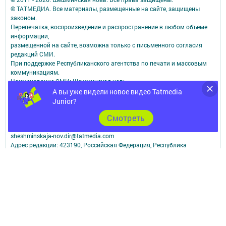
© ТАТМЕДИА. Все материалы, размещенные на сайте, защищены
законом.
Перепечатка, воспроизведение и распространение в любом объеме
информации,
размещенной на сайте, возможна только с письменного согласия
редакций СМИ.
При поддержке Республиканского агентства по печати и массовым
коммуникациям.
Наименование СМИ: Шешминская новь
СМИ зарегистрировано Федеральной службой по надзору в сфере
А вы уже видели новое видео Tatmedia
связи,
Junior?
информационных технологий и массовых коммуникаций
Cмотреть
запись о регистрации СМИ ЭЛ № ФС 77 - 90148 от 07.10.2025
ФИО главного редактора: Мусин Азат Вализанович Email:
sheshminskaja-nov.dir@tatmedia.com
Адрес редакции: 423190, Российская Федерация, Республика
Татарстан, Новошешминский район, с.Новошешминск, ул.Ленина,
д.102.
Телефон редакции: 8(84348)2-21-46 - Руководитель филиала.
8(84348)2-23-46 - Бухгалтерия и отдел рекламы. 8(84348)2-24-32 -
отдел писем
Электронная почта редакции: sheshminskaja-nov@tatmedia.com
Электронная почта филиала для сообщений о фактах коррупции
sheshminskaja-nov.dir@tatmedia.com