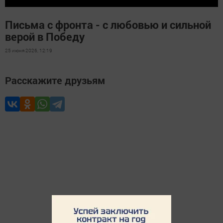
Письма с фронта - с любовью и сильной
верой в Победу
25 июня 2026, 12:19
Расскажите друзьям