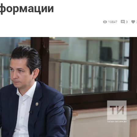
нформации
10847
3