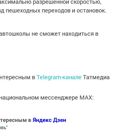
максимально разрешенной скоростью,
зд пешеходных переходов и остановок.
 автошколы не сможет находиться в
интересным в
Telegram-канале
Татмедиа
в национальном мессенджере MАХ:
нтересным в
Яндекс Дзен
овь
"