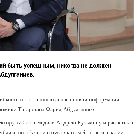
й быть успешным, никогда не должен
Абдулганиев.
 гибкость и постоянный анализ новой информации.
номики Татарстана Фарид Абдулганиев.
ектору АО «Татмедиа» Андрею Кузьмину и рассказал 
публике по обучению руководителей, о легализации