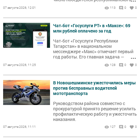
конкурса «Наш новый воспитатель».
07 августа 2026, 12:01
113
0
0
Чат‑бот «Госуслуги РТ» в «Максе»: 69
млн рублей оплачено за год
Чат‑бот «Госуслуги Республики
Татарстан» в национальном
мессенджере «Макс» отмечает первый
...
год работы. Его главная задача —
сделать госуслуги максимально
07 августа 2026, 11:25
128
0
0
удобными: не нужно переключаться
между сайтами, всё собрано в
привычном для общения пространстве.
В Новошешминске ужесточились меры
против бесправных водителей
мототранспорта
Руководством района совместно с
прокуратурой принято решение усилить
профилактическую работу и ужесточить
наказания.
07 августа 2026, 11:11
127
0
0