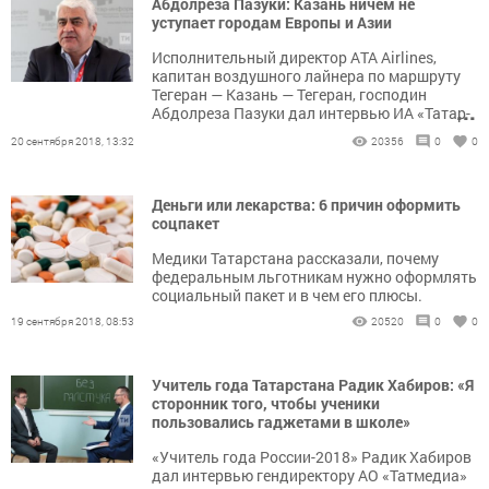
Абдолреза Пазуки: Казань ничем не
уступает городам Европы и Азии
Исполнительный директор АТА Airlines,
капитан воздушного лайнера по маршруту
Тегеран — Казань — Тегеран, господин
...
Абдолреза Пазуки дал интервью ИА «Татар-
информ».
20 сентября 2018, 13:32
20356
0
0
Деньги или лекарства: 6 причин оформить
соцпакет
Медики Татарстана рассказали, почему
федеральным льготникам нужно оформлять
социальный пакет и в чем его плюсы.
19 сентября 2018, 08:53
20520
0
0
Учитель года Татарстана Радик Хабиров: «Я
сторонник того, чтобы ученики
пользовались гаджетами в школе»
«Учитель года России-2018» Радик Хабиров
дал интервью гендиректору АО «Татмедиа»