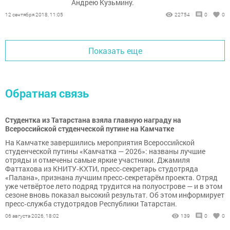
Андрею Кузьмину.
12 сентября 2018, 11:05
22754
0
0
Показать еще
Обратная связь
Студентка из Татарстана взяла главную награду на
Всероссийской студенческой путине на Камчатке
На Камчатке завершились мероприятия Всероссийской
студенческой путины «Камчатка — 2026»: названы лучшие
отряды и отмечены самые яркие участники. Джамиля
Фаттахова из КНИТУ‑КХТИ, пресс‑секретарь студотряда
«Палана», признана лучшим пресс‑секретарём проекта. Отряд
уже четвёртое лето подряд трудится на полуострове — и в этом
сезоне вновь показал высокий результат. Об этом информирует
пресс‑служба студотрядов Республики Татарстан.
06 августа 2026, 18:02
139
0
0