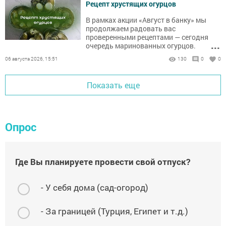
Рецепт хрустящих огурцов
В рамках акции «Август в банку» мы
продолжаем радовать вас
проверенными рецептами — сегодня
...
очередь маринованных огурцов.
Уверены, этот рецепт станет вашим
06 августа 2026, 15:51
130
0
0
любимчиком и покорит всех гостей!
Показать еще
Опрос
Где Вы планируете провести свой отпуск?
- У себя дома (сад-огород)
- За границей (Турция, Египет и т.д.)