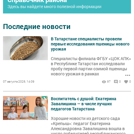
Здесь вы найдете много полезной информации
Последние новости
В Татарстане специалисты провели
первые исследования пшеницы нового
урожая
Специалисты филиала ФГБУ «ЦОК АПК»
в Республике Татарстан исследовали
пробу первой партии озимой пшеницы
...
нового урожая в рамках
государственного мониторинга.
07 августа 2026, 14:09
97
0
0
Образец отобран от партии объёмом 94
т, поступившей из Дрожжановского
района.
Воспитатель с душой: Екатерина
Завалишина — в числе лучших
педагогов Татарстана
Хорошие новости из детского сада
«Крепыш»: педагог Екатерина
Александровна Завалишина вошла в
...
число победителей республиканского