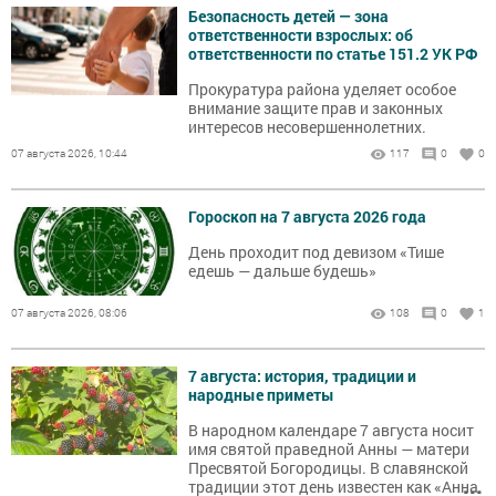
Безопасность детей — зона
ответственности взрослых: об
ответственности по статье 151.2 УК РФ
Прокуратура района уделяет особое
внимание защите прав и законных
интересов несовершеннолетних.
07 августа 2026, 10:44
117
0
0
Гороскоп на 7 августа 2026 года
День проходит под девизом «Тише
едешь — дальше будешь»
07 августа 2026, 08:06
108
0
1
7 августа: история, традиции и
народные приметы
В народном календаре 7 августа носит
имя святой праведной Анны — матери
Пресвятой Богородицы. В славянской
...
традиции этот день известен как «Анна