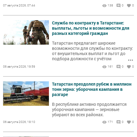
Летняя», «Анна Холодница» или
07 августа 2026, 07:44
138
0
0
«Зимоуказательница». С этого момента
природа начинает подавать первые
явные сигналы о грядущей зиме, а
Служба по контракту в Татарстане:
крестьянский быт переключается с
выплаты, льготы и возможности для
полевых работ на подготовку запасов.
разных категорий граждан
Татарстан предлагает широкие
возможности для службы по контракту:
от внушительных выплат и льгот до
...
подбора должности с учётом
военно‑учётной специальности и
06 августа 2026, 19:59
161
0
0
личных пожеланий. Рассказываем,
какие направления сейчас
востребованы, на какие суммы и меры
Татарстан преодолел рубеж в миллион
поддержки можно рассчитывать, а
тонн зерна: уборочная кампания в
также как заключить контракт
разгаре
студентам и женщинам.
В республике активно продолжается
уборочная кампания — зерновые
убирают во всех районах.
06 августа 2026, 18:10
171
0
0