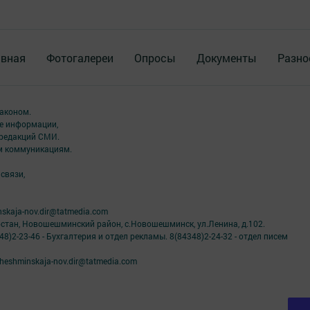
авная
Фотогалереи
Опросы
Документы
Разно
аконом.
ме информации,
 редакций СМИ.
ым коммуникациям.
связи,
skaja-nov.dir@tatmedia.com
рстан, Новошешминский район, с.Новошешминск, ул.Ленина, д.102.
8)2-23-46 - Бухгалтерия и отдел рекламы. 8(84348)2-24-32 - отдел писем
eshminskaja-nov.dir@tatmedia.com