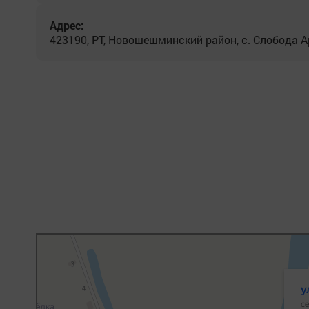
Адрес:
423190, РТ, Новошешминский район, с. Слобода Ар
Яндекс Карты
Улица Горького, 21А — Яндекс Карты