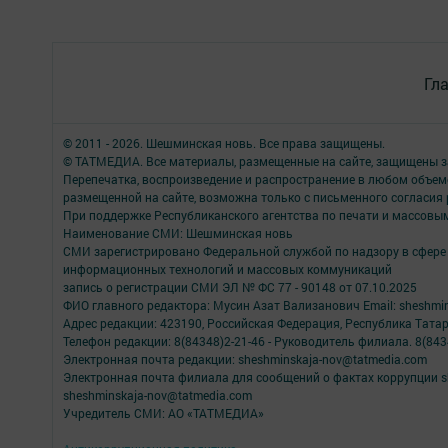
Гл
© 2011 - 2026. Шешминская новь. Все права защищены.
© ТАТМЕДИА. Все материалы, размещенные на сайте, защищены з
Перепечатка, воспроизведение и распространение в любом объе
размещенной на сайте, возможна только с письменного согласия
При поддержке Республиканского агентства по печати и массов
Наименование СМИ: Шешминская новь
СМИ зарегистрировано Федеральной службой по надзору в сфере 
информационных технологий и массовых коммуникаций
запись о регистрации СМИ ЭЛ № ФС 77 - 90148 от 07.10.2025
ФИО главного редактора: Мусин Азат Вализанович Email: sheshmin
Адрес редакции: 423190, Российская Федерация, Республика Тата
Телефон редакции: 8(84348)2-21-46 - Руководитель филиала. 8(8434
Электронная почта редакции: sheshminskaja-nov@tatmedia.com
Электронная почта филиала для сообщений о фактах коррупции sh
sheshminskaja-nov@tatmedia.com
Учредитель СМИ: АО «ТАТМЕДИА»