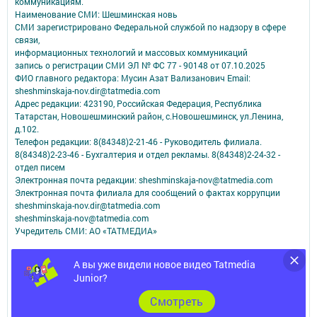
коммуникациям.
Наименование СМИ: Шешминская новь
СМИ зарегистрировано Федеральной службой по надзору в сфере
связи,
информационных технологий и массовых коммуникаций
запись о регистрации СМИ ЭЛ № ФС 77 - 90148 от 07.10.2025
ФИО главного редактора: Мусин Азат Вализанович Email:
sheshminskaja-nov.dir@tatmedia.com
Адрес редакции: 423190, Российская Федерация, Республика
Татарстан, Новошешминский район, с.Новошешминск, ул.Ленина,
д.102.
Телефон редакции: 8(84348)2-21-46 - Руководитель филиала.
8(84348)2-23-46 - Бухгалтерия и отдел рекламы. 8(84348)2-24-32 -
отдел писем
Электронная почта редакции: sheshminskaja-nov@tatmedia.com
Электронная почта филиала для сообщений о фактах коррупции
sheshminskaja-nov.dir@tatmedia.com
sheshminskaja-nov@tatmedia.com
Учредитель СМИ: АО «ТАТМЕДИА»
Антикоррупционная политика
А вы уже видели новое видео Tatmedia
АО «ТАТМЕДИА» использует «cookie»
для персонализации сервисов и
Junior?
удобства пользователей сайтом.
Использование «cookie» можно отменить в настройках браузера.
Cмотреть
Политика конфиденциальности