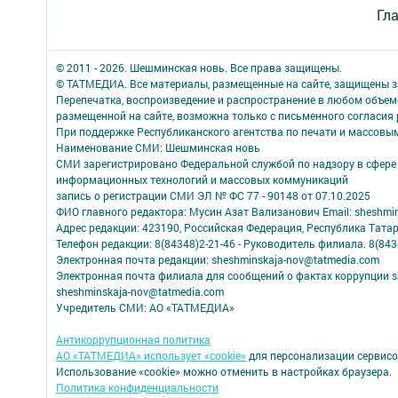
Гл
© 2011 - 2026. Шешминская новь. Все права защищены.
© ТАТМЕДИА. Все материалы, размещенные на сайте, защищены з
Перепечатка, воспроизведение и распространение в любом объе
размещенной на сайте, возможна только с письменного согласия
При поддержке Республиканского агентства по печати и массов
Наименование СМИ: Шешминская новь
СМИ зарегистрировано Федеральной службой по надзору в сфере 
информационных технологий и массовых коммуникаций
запись о регистрации СМИ ЭЛ № ФС 77 - 90148 от 07.10.2025
ФИО главного редактора: Мусин Азат Вализанович Email: sheshmin
Адрес редакции: 423190, Российская Федерация, Республика Тата
Телефон редакции: 8(84348)2-21-46 - Руководитель филиала. 8(8434
Электронная почта редакции: sheshminskaja-nov@tatmedia.com
Электронная почта филиала для сообщений о фактах коррупции sh
sheshminskaja-nov@tatmedia.com
Учредитель СМИ: АО «ТАТМЕДИА»
Антикоррупционная политика
АО «ТАТМЕДИА» использует «cookie»
для персонализации сервисо
Использование «cookie» можно отменить в настройках браузера.
Политика конфиденциальности