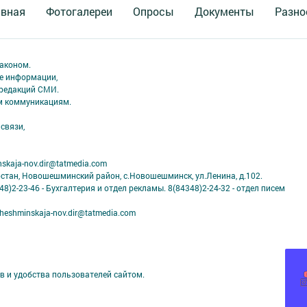
авная
Фотогалереи
Опросы
Документы
Разно
аконом.
ме информации,
 редакций СМИ.
ым коммуникациям.
связи,
skaja-nov.dir@tatmedia.com
рстан, Новошешминский район, с.Новошешминск, ул.Ленина, д.102.
8)2-23-46 - Бухгалтерия и отдел рекламы. 8(84348)2-24-32 - отдел писем
eshminskaja-nov.dir@tatmedia.com
в и удобства пользователей сайтом.