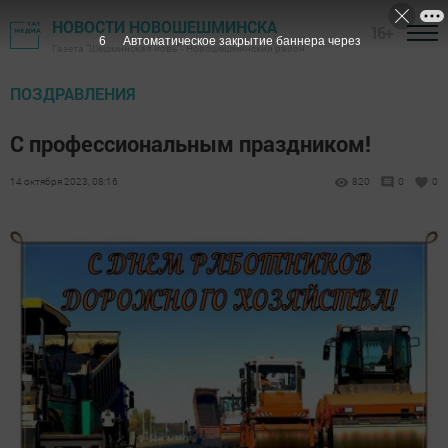
НОВОСТИ НОВОШЕШМИНСКА
16+
6
Автоматическое закрытие баннера через
Газета "Шешминская новь" - Новошешминский район
ПОЗДРАВЛЕНИЯ
С профессиональным праздником!
14 октября 2023, 08:16
820
0
0