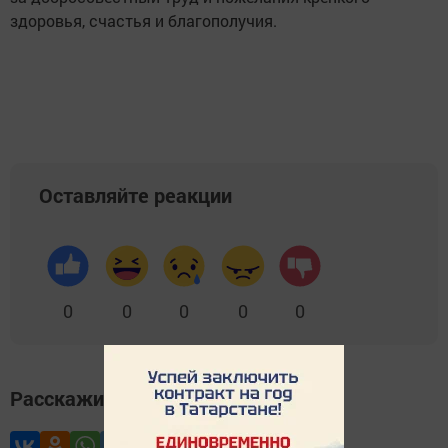
здоровья, счастья и благополучия.
Оставляйте реакции
0
0
0
0
0
Расскажите друзьям