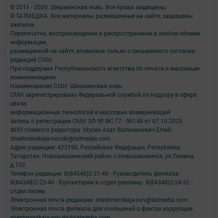
© 2011 - 2026. Шешминская новь. Все права защищены.
© ТАТМЕДИА. Все материалы, размещенные на сайте, защищены
законом.
Перепечатка, воспроизведение и распространение в любом объеме
информации,
размещенной на сайте, возможна только с письменного согласия
редакций СМИ.
При поддержке Республиканского агентства по печати и массовым
коммуникациям.
Наименование СМИ: Шешминская новь
СМИ зарегистрировано Федеральной службой по надзору в сфере
связи,
информационных технологий и массовых коммуникаций
запись о регистрации СМИ ЭЛ № ФС 77 - 90148 от 07.10.2025
ФИО главного редактора: Мусин Азат Вализанович Email:
sheshminskaja-nov.dir@tatmedia.com
Адрес редакции: 423190, Российская Федерация, Республика
Татарстан, Новошешминский район, с.Новошешминск, ул.Ленина,
д.102.
Телефон редакции: 8(84348)2-21-46 - Руководитель филиала.
8(84348)2-23-46 - Бухгалтерия и отдел рекламы. 8(84348)2-24-32 -
отдел писем
Электронная почта редакции: sheshminskaja-nov@tatmedia.com
Электронная почта филиала для сообщений о фактах коррупции
sheshminskaja-nov.dir@tatmedia.com