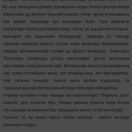
бу чын батырлык үрнәге, кулларына корал тотып сугышучылар
кебек алар да Җиңүне якынайтучылар. Алар - җиңүче халыкның
бер өлеше. Кунаклар күз яшьләрен тыеп тора алмыйча
хатирәләре белән уртаклаштылар, кабат ул дәһшәтле елларны-
көннәрне күз алдыннан кичерделәр. Экранда ул чаклар
турында кадрлар биеште, сугыш чоры җырлары башкарылды,
чарада катнашучылар үзләре дә җырга кушылды. Очрашуга
"Китаплар хәтерендә сугыш мизгелләре" дигән китапханә
күргәзмәсе оештырылган иде. Ветераннар алып баручыларның
һәр сүзен игътибарга алып, әле елмайдылар, әле көрсенделәр.
Чәй табыны янында тыныч кына әңгәмә кордылар, үз
тормышларында булган вакыйгалар турында сөйләделәр.
Очрашу истәлеге итеп чарада катнашучыларга "Вернуть долг
памяти" дип аталган Яңа Чишмә районы буенча Бөек Ватан
сугышында катнашучылар турындагы китап та бүләк ителде.
Чынлап та, бу көнне кайгы белән шатлык - сөенеч хисләре
алышына торды.