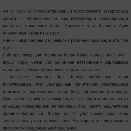
Өч ел элек ТР прокуратурасының пресс-хезмәте Татарстанда
санитар - эпидемиология һәм ветеринария законнарында
каралган таләпләргә җавап бирмәүче үләт базлары булу
ачыклануын хәбәр иткән иде.
Яңа Ч ишмә районы да уңышсыз районнар арасында аталган
иде.
Районда хәзер үләт базлары белән бәйле торыш ничегрәк? -
шушы сорау белән без районның ветеринария берләшмәсе
начальнигы Евгений Лазаревка мөрәҗәгать иттек.
- Хәзергесе вакытта Яңа Чишмә районының торак
пунктларында үләт базларының санитар-сак зоналарында
билгеләнгән нормаларны тупас бозу очраклары бетерелде.
Нәкъ менә: терлек үләксәләре күмелгән территорияләр тотып
алынды, чокырларның капкачлары бар, кисәтү аншлаглары
урнаштырылды һ.б. Шулай да 19 үләт базын һәм себер
түләмәсеннән үлгән терлекләр өчен 8 чокырны тиешле дәрәҗәгә
җиткерү өчен эшләр алып барыла әле.