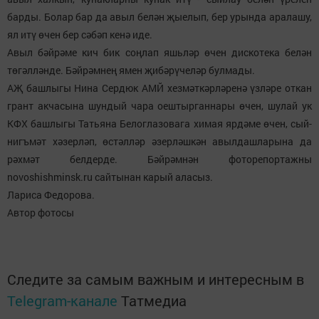
барды. Болар бар да авыл белән җыелып, бер урында аралашу,
ял итү өчен бер сәбәп кенә иде.
Авыл бәйрәме кич бик соңлап яшьләр өчен дискотека белән
төгәлләнде. Бәйрәмнең ямен җибәрүчеләр булмады.
АҖ башлыгы Нина Сердюк АМЙ хезмәткәрләренә үзләре откан
грант акчасына шундый чара оештырганнары өчен, шулай ук
КФХ башлыгы Татьяна Белоглазовага химая ярдәме өчен, сый-
нигъмәт хәзерләп, өстәлләр әзерләшкән авылдашларына да
рәхмәт белдерде. Бәйрәмнән фоторепортажны
novoshishminsk.ru сайтынан карый аласыз.
Лариса Федорова.
Автор фотосы
Следите за самым важным и интересным в
Telegram-канале
Татмедиа