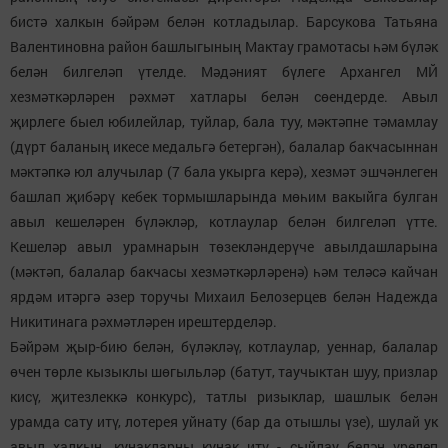
бистә халкын бәйрәм белән котладылар. Барсукова Татьяна
Валентиновна район башлыгының Мактау грамотасы һәм бүләк
белән билгеләп үтелде. Мәдәният бүлеге Архангел МЙ
хезмәткәрләрен рәхмәт хатлары белән сөендерде. Авыл
җирлеге быел юбилейлар, туйлар, бала туу, мәктәпне тәмамлау
(дүрт баланың икесе медальгә бетергән), балалар бакчасыннан
мәктәпкә юл алучылар (7 бала укырга керә), хезмәт эшчәнлеген
башлап җибәрү кебек тормышларында мөһим вакыйга булган
авыл кешеләрен бүләкләр, котлаулар белән билгеләп үтте.
Кешеләр авыл урамнарын төзекләндерүче авылдашларына
(мәктәп, балалар бакчасы хезмәткәрләренә) һәм теләсә кайчан
ярдәм итәргә әзер торучы Михаил Белозерцев белән Надежда
Никитинага рәхмәтләрен ирештерделәр.
Бәйрәм җыр-бию белән, бүләкләү, котлаулар, уеннар, балалар
өчен төрле кызыклы шөгыльләр (батут, таучыктан шуу, призлар
кисү, җитезлеккә конкурс), татлы ризыклар, шашлык белән
урамда сату итү, лотерея уйнату (бар да отышлы үзе), шулай ук
авыл халкын, кунакларны кунак итү - сыйлау белән үрелеп