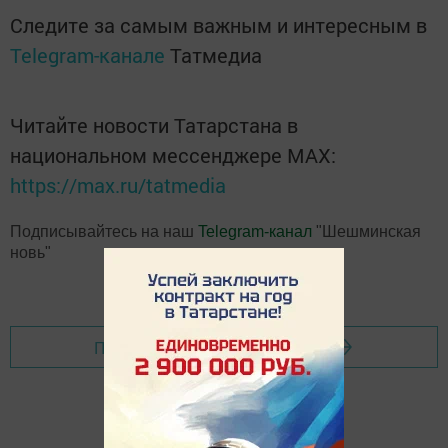
Следите за самым важным и интересным в
Telegram-канале
Татмедиа
Читайте новости Татарстана в
национальном мессенджере MАХ:
https://max.ru/tatmedia
Подписывайтесь на наш
Telegram-канал
"Шешминская
новь"
Перейти на страницу новости