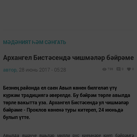
МӘДӘНИЯТ ҺӘМ СӘНГАТЬ
Архангел Бистәсендә чишмәләр бәйрәме
автор,
28 июнь 2017 - 05:28
736
0
0
Безнең районда ел саен Авыл көнен билгеләп үтү
күркәм традициягә әверелде. Бу бәйрәм төрле авылда
төрле вакытта уза. Архангел Бистәсендә ул чишмәләр
бәйрәме - Проклов көненә туры китереп, 24 июньдә
булып үтте.
Авылда яшәүче яшьләр милли рус киемнәре киеп бәйрәмгә