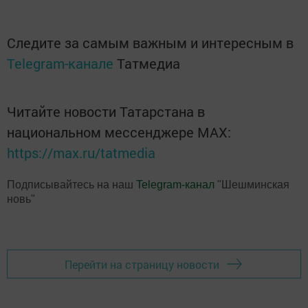
Следите за самым важным и интересным в
Telegram-канале
Татмедиа
Читайте новости Татарстана в
национальном мессенджере MАХ:
https://max.ru/tatmedia
Подписывайтесь на наш
Telegram-канал
"Шешминская
новь"
Перейти на страницу новости