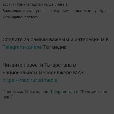
торачак урынга ташлап калдырмагыз.
Биокалдыкларны утильләштерү һәм юкка чыгару буенча
кагыйдәләрне үтәгез.
Следите за самым важным и интересным в
Telegram-канале
Татмедиа
Читайте новости Татарстана в
национальном мессенджере MАХ:
https://max.ru/tatmedia
Подписывайтесь на наш
Telegram-канал
"Шешминская
новь"