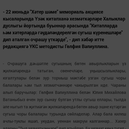
- 22 июньдә "Хәтер шәме" мемориаль акциясе
кысаларында Үзәк китапханә хезмәткәрләре Халыклар
дуслыгы йортында буыннар арасында "Китапларда
һәм хәтерләрдә гәүдәләндерелгән сугыш күренешләре"
дип аталган очрашу үткәрде", - дип хәбәр итте
редакциягә ҮКС методисты Гөлфия Вәлиуллина.
- Очрашуга дәһшәтле сугышның бөтен авырлыкларын үз
җилкәләрендә татыган, сөенечләре, уңышсызлыклары,
югалтулары белән зур тормыш мәктәбе узган сугыш чоры
балалары һәм тыл хезмәтчәннәре чакырылган иде. Чараны
алып баручылар: Гөлфия Вәлиуллина белән Юлия Михайлова
Ватаныбыз өчен зур сынау булган утлы сугыш еллары, тылда
әле ныгып та җитмәгән җилкәләрендә бөтен авыр эшне күтәргән
сугыш чоры балалары турында сөйләделәр. Алар бала килеш
ачлы-туклы яшәп, укудан, уеннан мәхрүм калганнар... Хәзер
аларны "Тыл хезмәтчәннәре" дип атыйлар. Бу хезмәт кенә түгел -