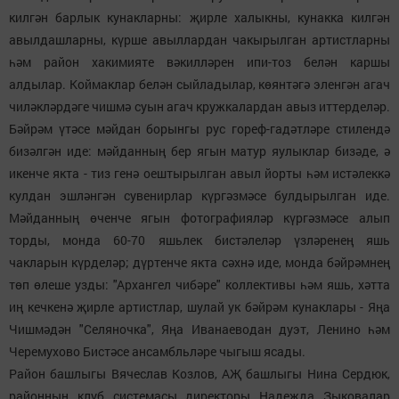
килгән барлык кунакларны: җирле халыкны, кунакка килгән
авылдашларны, күрше авыллардан чакырылган артистларны
һәм район хакимияте вәкилләрен ипи-тоз белән каршы
алдылар. Коймаклар белән сыйладылар, көянтәгә эленгән агач
чиләкләрдәге чишмә суын агач кружкалардан авыз иттерделәр.
Бәйрәм үтәсе мәйдан борынгы рус гореф-гадәтләре стилендә
бизәлгән иде: мәйданның бер ягын матур яулыклар бизәде, ә
икенче якта - тиз генә оештырылган авыл йорты һәм истәлеккә
кулдан эшләнгән сувенирлар күргәзмәсе булдырылган иде.
Мәйданның өченче ягын фотографияләр күргәзмәсе алып
торды, монда 60-70 яшьлек бистәлеләр үзләренең яшь
чакларын күрделәр; дүртенче якта сәхнә иде, монда бәйрәмнең
төп өлеше узды: "Архангел чибәре" коллективы һәм яшь, хәтта
иң кечкенә җирле артистлар, шулай ук бәйрәм кунаклары - Яңа
Чишмәдән "Селяночка", Яңа Иванаеводан дуэт, Ленино һәм
Черемухово Бистәсе ансамбльләре чыгыш ясады.
Район башлыгы Вячеслав Козлов, АҖ башлыгы Нина Сердюк,
районның клуб системасы директоры Надежда Зыковалар