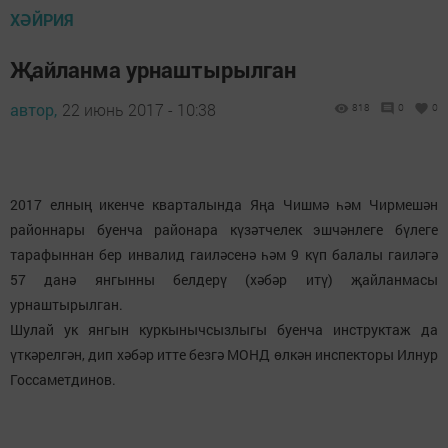
ХӘЙРИЯ
Җайланма урнаштырылган
автор,
22 июнь 2017 - 10:38
818
0
0
2017 елның икенче кварталында Яңа Чишмә һәм Чирмешән
районнары буенча районара күзәтчелек эшчәнлеге бүлеге
тарафыннан бер инвалид гаиләсенә һәм 9 күп балалы гаиләгә
57 данә янгынны белдерү (хәбәр итү) җайланмасы
урнаштырылган.
Шулай ук янгын куркынычсызлыгы буенча инструктаж да
үткәрелгән, дип хәбәр итте безгә МОНД өлкән инспекторы Илнур
Госсаметдинов.