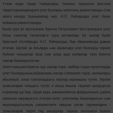
Үткән елда Чуаш Чабаксары, Ленино, Архангел Бистәсе
территорияләрендәге үләт базлары капиталь ремонтланды (тик
әлегә монда траншеялар юк). Н.П. Лебедкада үләт базы
коймасы ремонтланды.
Быел шул ук программа буенча Петропавел Бистәсендәге үләт
базы санитар таләпләргә туры китерелде. Бу эшләр быел
Красный Октябрьдә, Н.П. Лебедкада, Яңа Иванаевода дәвам
итәчәк. Шулай ук Акъярда һәм Әдәмсәдә үләт базлары тирәсе
буйлап чокырлар казу һәм алар аша күперләр төзү буенча
эшләр башкарылачак.
Әлеге мәсьәлә буенча зур эшләр тора: кайбер торак пунктларда
үләт базларының коймалары начар (селкенеп тора), капкалары
ябылмый, элмә такталардагы язулар аңлаешлы түгел. Терлек
үләксәләрен чокырга түгел, ә аның янына ташлап калдырган
очраклар да бар. Шуңа күрә, мөмкинлектән файдаланып, район
халкына мөрәҗәгать итәсем килә: үзегезнең, балаларыгыз һәм
якыннарыгызның сәламәтлеге хакына үлгән терлекләрне -
үләксәләрне төрле төр авырулар таралу чыганагы булып