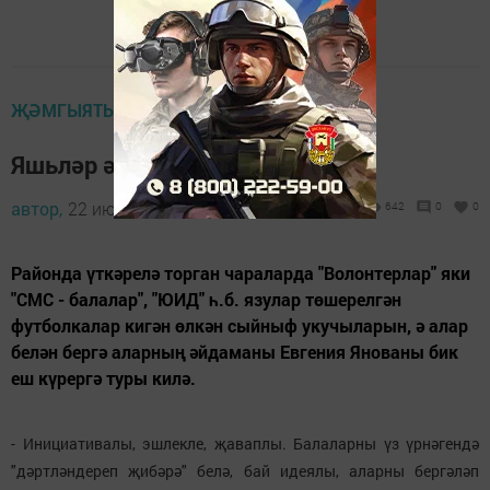
ҖӘМГЫЯТЬ
Яшьләр әйдаманы
автор,
22 июнь 2017 - 10:34
642
0
0
Районда үткәрелә торган чараларда "Волонтерлар" яки
"СМС - балалар", "ЮИД" һ.б. язулар төшерелгән
футболкалар кигән өлкән сыйныф укучыларын, ә алар
белән бергә аларның әйдаманы Евгения Янованы бик
еш күрергә туры килә.
- Инициативалы, эшлекле, җаваплы. Балаларны үз үрнәгендә
"дәртләндереп җибәрә" белә, бай идеялы, аларны бергәләп