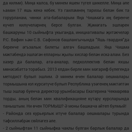
да килми). Миңа калса, бу минем яшем түгел шикелле. Миңа әле
һаман 17 яшь кенә кебек. Үз гаиләмнең тарихы белән бик тә
горурланам, чөнки ата-бабаларым Яңа Чишмәгә иң беренче
күчеп килүчеләрнең берсе булган. Җәмәгать эшләрен
башкаруны 10 сыйныфта укыганда, инициативалы җитәкчеләр
Р.С. Вафин һәм С.В. Сафонов башлангычында "Яшь гвардия"дә
беренче әгъзалык билеты алгач башладым. Яңа Чишмә
мәктәбендә эшләгән елларны җылы хисләр белән искә алам. Без
хәзер дә балалар, ата-аналар, педколлектив белән яхшы
мөнәсәбәттә торабыз. 2013 елдан бирле мин мәгариф бүлегендә
методист булып эшлим. Ә минем өчен балалар оешмалары
тормышына юл күрсәтүче булып Республика үзәгенең мәктәптән
тыш эшләр буенча директор урынбасары Екатерина Чекмарева
торды, аның белән мин квалификацияне күтәрү курсларында
таныштым. Ни өчен ТОРМЫШ? Ә моны башкача әйтеп булмый!
- Районда сез курьерлык итүче балалар оешмалары турында
тәфсилләбрәк сөйләгез әле.
- 2 сыйныфтан 11 сыйныфка чаклы булган барлык балалар да