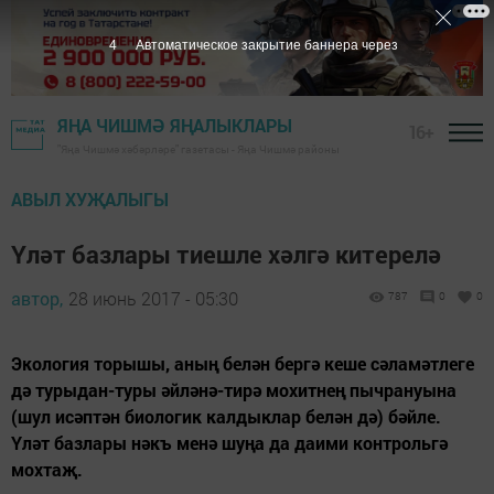
3
Автоматическое закрытие баннера через
ЯҢА ЧИШМӘ ЯҢАЛЫКЛАРЫ
16+
"Яңа Чишмә хәбәрләре" газетасы - Яңа Чишмә районы
АВЫЛ ХУҖАЛЫГЫ
Үләт базлары тиешле хәлгә китерелә
автор,
28 июнь 2017 - 05:30
787
0
0
Экология торышы, аның белән бергә кеше сәламәтлеге
дә турыдан-туры әйләнә-тирә мохитнең пычрануына
(шул исәптән биологик калдыклар белән дә) бәйле.
Үләт базлары нәкъ менә шуңа да даими контрольгә
мохтаҗ.