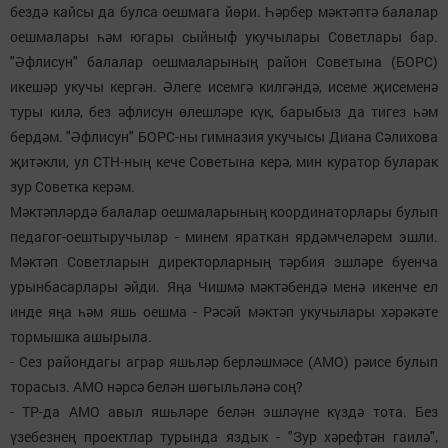
бездә кайсы да булса оешмага йөри. Һәрбер мәктәптә балалар
оешмалары һәм югары сыйныф укучылары Советлары бар.
"Әфлисун" балалар оешмаларының район Советына (БОРС)
икешәр укучы кергән. Әлеге исемгә килгәндә, исеме җисеменә
туры килә, без әфлисун өлешләре күк, барыбыз да тигез һәм
бердәм. "Әфлисун" БОРС-ны гимназия укучысы Диана Сәлихова
җитәкли, ул СТН-ның кече Советына керә, мин куратор буларак
зур Советка керәм.
Мәктәпләрдә балалар оешмаларының координаторлары булып
педагог-оештыручылар - минем яраткан ярдәмчеләрем эшли.
Мәктәп Советларын директорларның тәрбия эшләре буенча
урынбасарлары әйди. Яңа Чишмә мәктәбендә менә икенче ел
инде яңа һәм яшь оешма - Рәсәй мәктәп укучылары хәрәкәте
тормышка ашырыла.
- Сез райондагы аграр яшьләр берләшмәсе (АМО) рәисе булып
торасыз. АМО нәрсә белән шөгыльләнә соң?
- ТР-да АМО авыл яшьләре белән эшләүне күздә тота. Без
үзебезнең проектлар турында яздык - "Зур хәрефтән гаилә",