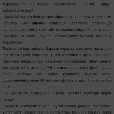
тырышасыз? Эшегездә проблемалар бармы, нинди
теләкләрегез бар?
- Балаларга үзем белгәннәрне өйрәтергә тырышам. Иң мөһиме,
балалар һәм яшьләр оешмасы балаларга тирә-юньдә
социальләшү, күнегү, үзен табу мөмкинлеге бирә. Киләчәктә син
кем булырга телисең, бу рольне хәзер ничек күрәсең - күзаллау
тудырабыз.
Теләкләрем бар, әлбәттә: барлык чараларга да акча кирәк, аны
исә безгә бүлеп бирмиләр. Быел әрсезләнеп, артыннан йөреп
Казаннан брошюралар, тасмалар, наклейкалар, Җиңү көненә
мәгълүматый стикерлар, РДШ, волонтерлар өчен футболкалар
алып кайттым үзе. Район башлыгы ярдәме белән
яшьармиячеләр өчен 60 комплект форма алдык. Мин моңа бик
шат!
- Эшчәнлегегез сезнең өчен нәрсә? Гаиләгез эшегездә ярдәм
итәме?
- Җәмәгать эшчәнлеге ул эш түгел, ә яшәү рәвеше. Мин шушы
уйлар белән уянам һәм йокларга ятам. Кайчан? Кайда? Нәрсә