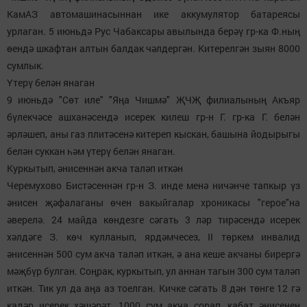
КамАЗ автомашинасыннан ике аккумулятор батареясы
урлаган. 5 июньдә Рус Чабаксары авылында берәү гр-ка Ф.ның
өендә шкафтан алтын балдак чәлдергән. Китерелгән зыян 8000
сумлык.
Үтерү белән янаган
9 июньдә "Сөт иле" "Яңа Чишмә" ҖЧҖ филиалының Акъяр
бүлекчәсе ашханәсендә исерек килеш гр-н Г. гр-ка Г. белән
әрләшеп, аны газ плитәсенә китереп кыскан, башына йодырыгы
белән суккан һәм үтерү белән янаган.
Куркытып, әнисеннән акча таләп иткән
Черемухово Бистәсеннән гр-н З. инде менә ничәнче тапкыр үз
әнисен җәфалаганы өчен вакыйгалар хроникасы "герое"на
әверелә. 24 майда көндезге сәгать 3 ләр тирәсендә исерек
хәлдәге З. көч кулланып, ярдәмчесез, II төркем инвалид
әнисеннән 500 сум акча таләп иткән, ә ана кеше акчаны бирергә
мәҗбүр булган. Соңрак, куркытып, ул аннан тагын 300 сум таләп
иткән. Тик ул да аңа аз тоелган. Кичке сәгать 8 дән төнге 12 гә
кадәр исерек хәшәрәт, 1000 сум акча сорап, кабат әнисенең