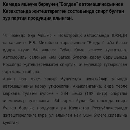
Камада яшәүче берәүнең "Богдан" автомашинасыннан
Казахстанда җитештерелгән составында спирт булган
зур партия продукция алынган.
19 июньдә Яңа Чишмә - Новотроицк автоюлында ЮХИДИ
начальнигы Е.В. Михайлов тарафыннан "Богдан" а/м белән
идарә итүче 54 яшьлек Түбән Кама кешесе туктатыла.
Автомобиль салонын һәм багаж бүлеген карау барышында
Россиядә җитештерелмәгән спиртлы эчемлекләр тутырылган
тартмалар табыла.
Аннан соң эчке эшләр бүлегендә пүнәтәйләр янында
автомашинаны карау үткәрелгән. Ачыкланганча, анда төрле
маркада тулаем күләме - 384 шешә (192 литр) спиртлы
эчемлекләр тутырылган 34 тарма була. Составында спирт
булган барлык продукция дә Казахстан Республикасында
җитештерелгәнгә күрә, ул алынган һәм ЭЭМ бүлеге складына
куелган.