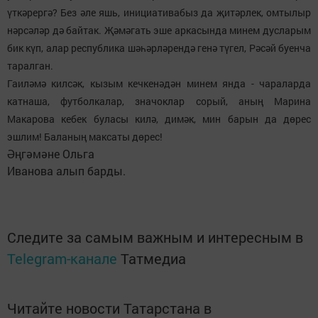
үткәрергә? Без әле яшь, инициативабыз да җитәрлек, омтылыр
нәрсәләр дә байтак. Җәмәгать эше аркасында минем дусларым
бик күп, алар республика шәһәрләрендә генә түгел, Рәсәй буенча
таралган.
Гаиләмә килсәк, кызым кечкенәдән минем янда - чараларда
катнаша, футболкалар, значоклар сорый, аның Марина
Макарова кебек буласы килә, димәк, мин барын да дөрес
эшлим! Баланың максаты дөрес!
Әңгәмәне Ольга
Иванова алып барды.
Следите за самым важным и интересным в
Telegram-канале
Татмедиа
Читайте новости Татарстана в