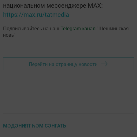
национальном мессенджере MАХ:
https://max.ru/tatmedia
Подписывайтесь на наш
Telegram-канал
"Шешминская
новь"
Перейти на страницу новости
МӘДӘНИЯТ ҺӘМ СӘНГАТЬ