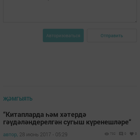
Отправить
Авторизоваться
ҖӘМГЫЯТЬ
“Китапларда һәм хәтердә
гәүдәләндерелгән сугыш күренешләре“
автор,
28 июнь 2017 - 05:29
732
0
0