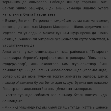
тормышка да ашыралар. Районда яшьләр тормышы өчен
байтак эшләр башкара, - ди аның хакында яшьләр бүлеге
начальнигы Ольга Лаврентьева.
- Безнең Евгения Петровна - тәҗрибәле остаз һәм үз эшенең
остасы, - ди яшь кыз Марина Макарова. - Шаян, ярдәмчел, көр
күңелле. Ул үз алдына максат куя һәм шуңа ирешә дә. Чөнки
безнең эшчәнлек - ул бит район үсешенә өлеш кертү генә түгел, ә
үз сәләтеңне ачу да.
Алда санап үткән оешмалардан тыш, райондагы "Татарстан
варислары берлеге", профилактика отрядлары, "Яшь янгын
сүндерүчеләр", Яшь экологлар һәм журналистлар, "Яшь
армиячеләр" һ.б. да Евгения Янова опекасында (карамагында).
Болар бар да акча түләнми торган җәмәгать эшләре, димәк,
яшьләр әйдаманы бу эш белән җан кушуы буенча шөгыльләнә.
Яшьләр көне алдыннан без аның белән әңгәмә кордык.
- Үзегез турында сөйләгез әле. Яшьләр белән эшегез нидән
башланды?
- Мин Яңа Чишмәдә тудым, быел 29 яшь тулды (хәтта ышанасы