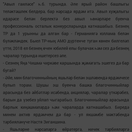
"Авыл гаиләсе" һ.б. турында. Әле ярый район башлыгы
теләктәшлек белдерә, бар нәрсәдә ярдәм итә. Авыл хуҗалыгы
идарәсе белән берлектә без авыл һөнәрләре буенча
профессиональ осталык конкурсларында катнашабыз. Безнең
ТР да 1 урынны да алган бар - Германиягә юллама белән
бүләкләндек. Быел ТР-ның АМО дүртенче туган көнен билгеләп
үтте, 2018 ел безнең өчен юбилей елы булачак һәм сез дә безнең
чаралар турында ишетерсез әле.
- Сезнең Яңа Чишмә чиркәве каршында җәмәгать эшегез дә бар
бугай?
- Әйе, мин благочинныйның яшьләр белән эшләвендә ярдәмчесе
булып торам. Шушы эш буенча башка благочинныйлар
арасында без әйбәтләр исәбендә, акцияләр, чаралар үткәрәбез,
барын да үзебез уйлап чыгарабыз. Благочинныйлар арасында
барлык киңәшмәләрдә һәм чараларда катнашабыз. Биредә
минем актив ярдәмчем дә бар - ул якшәмбе мәктәбендә
тәрбияләнүче Настя Зиганшина.
- Яшьләрне нәрсәләргә өйрәтергә, ничек тәрбияләргә