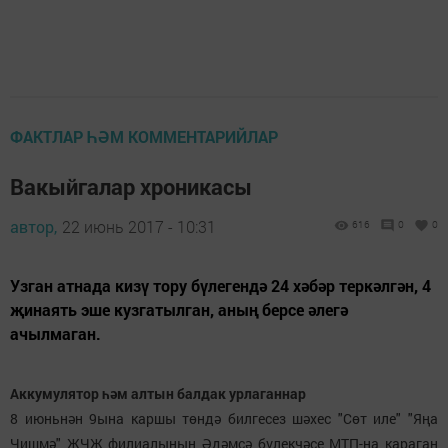
ФАКТЛАР ҺӘМ КОММЕНТАРИЙЛАР
Вакыйгалар хроникасы
автор,
22 июнь 2017 - 10:31
616
0
0
Узган атнада кизү тору бүлегендә 24 хәбәр теркәлгән, 4
җинаять эше кузгатылган, аның берсе әлегә
ачылмаган.
Аккумулятор һәм алтын балдак урлаганнар
8 июньнән 9ына каршы төндә билгесез шәхес "Сөт иле" "Яңа
Чишмә" ҖЧҖ филиалының Әдәмсә бүлекчәсе МТП-на караган