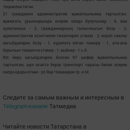
теңкәсенә тигән.
21 гражданин административ җаваплылыкка тартылган:
җәмәгать урыннарында исерек хәлдә булучылар - 6, вак
хулиганлык - 2, гражданнарның тынычлыгын бозу - 2,
административ күзәтчелек таләпләрен үтәмәү - 2, корал саклау
кагыйдәләрен бозу - 1, күрәләтә ялган чакыру - 1, ата-ана
бурычын тиешенчә үтәмәү - 1, кыйнау - 1 һ.б.
Юл йөрү кагыйдәләрен бозган 97 шофер җаваплылыкка
тартылган, шул исәптә берәү транспорт чарасы белән исерек
хәлдә идарә иткән - ул Яңа Чишмәдән гр.-н М.
Следите за самым важным и интересным в
Telegram-канале
Татмедиа
Читайте новости Татарстана в