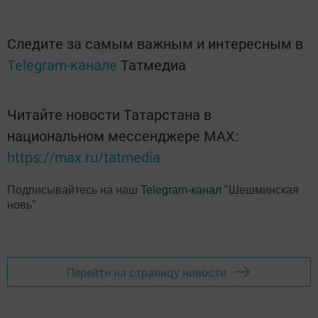
Следите за самым важным и интересным в
Telegram-канале
Татмедиа
Читайте новости Татарстана в
национальном мессенджере MАХ:
https://max.ru/tatmedia
Подписывайтесь на наш
Telegram-канал
"Шешминская
новь"
Перейти на страницу новости