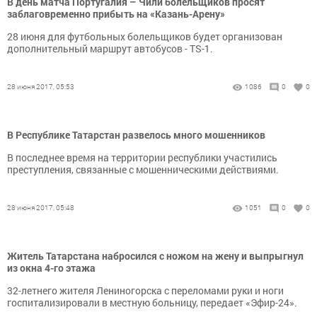
В день матча Португалия – Чили болельщиков просят
заблаговременно прибыть на «Казань-Арену»
28 июня для футбольных болельщиков будет организован
дополнительный маршрут автобусов - TS-1.
28 июня 2017, 05:53
1086
0
0
В Республике Татарстан развелось много мошенников
В последнее время на территории республики участились
преступления, связанные с мошенническими действиями.
28 июня 2017, 05:48
1051
0
0
Житель Татарстана набросился с ножом на жену и выпрыгнул
из окна 4-го этажа
32-летнего жителя Лениногорска с переломами руки и ноги
госпитализировали в местную больницу, передает «Эфир-24».