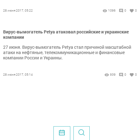
28 июня 2017, 05:22
1096
0
0
Вирус-вымогатель Petya атаковал российские и украинские
компании
27 июня. Вирус-вымогатель Petya стал причиной масштабной
атаки на нефтяные, телекоммуникационные и финансовые
компании России и Украины.
28 июня 2017, 05:14
939
0
0