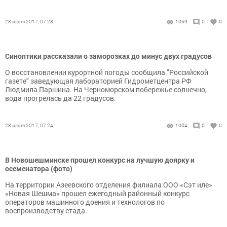
28 июня 2017, 07:28
1069
0
0
Синоптики рассказали о заморозках до минус двух градусов
О восстановлении курортной погоды сообщила "Российской
газете" заведующая лабораторией Гидрометцентра РФ
Людмила Паршина. На Черноморском побережье солнечно,
вода прогрелась да 22 градусов.
28 июня 2017, 07:24
1004
0
0
В Новошешминске прошел конкурс на лучшую доярку и
осеменатора (фото)
На территории Азеевского отделения филиала ООО «Сэт иле»
«Новая Шешма» прошел ежегодный районный конкурс
операторов машинного доения и технологов по
воспроизводству стада.