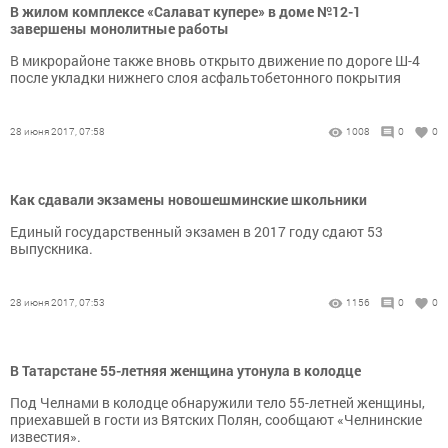
В жилом комплексе «Салават купере» в доме №12-1
завершены монолитные работы
В микрорайоне также вновь открыто движение по дороге Ш-4
после укладки нижнего слоя асфальтобетонного покрытия
28 июня 2017, 07:58
1008
0
0
Как сдавали экзамены новошешминские школьники
Единый государственный экзамен в 2017 году сдают 53
выпускника.
28 июня 2017, 07:53
1156
0
0
В Татарстане 55-летняя женщина утонула в колодце
Под Челнами в колодце обнаружили тело 55-летней женщины,
приехавшей в гости из Вятских Полян, сообщают «Челнинские
известия».