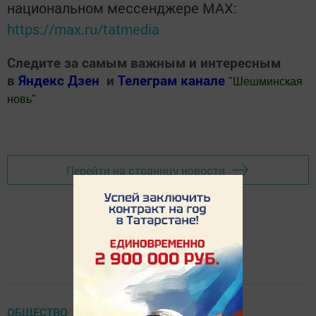
национальном мессенджере MАХ:
https://max.ru/tatmedia
Следите за самым важным и интересным
в
Яндекс Дзен
и
Телеграм канале
"
Шешминская
новь
"
Добавить Шешминскую новь в Яндекс.Новости
Перейти на страницу новости
ОБЩЕСТВО