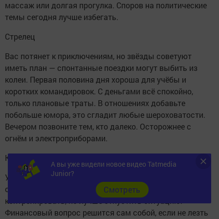
массаж или долгая прогулка. Споров на политические
темы сегодня лучше избегать.
Стрелец
Вас потянет к приключениям, но звёзды советуют
иметь план — спонтанные поездки могут выбить из
колеи. Первая половина дня хороша для учёбы и
коротких командировок. С деньгами всё спокойно,
только плановые траты. В отношениях добавьте
побольше юмора, это сгладит любые шероховатости.
Вечером позвоните тем, кто далеко. Осторожнее с
огнём и электроприборами.
Козерог
А вы уже видели новое видео Tatmedia
Junior?
Утро лучше посвятить карьере — начальство вас
оценит. После обеда появится желание всё
Cмотреть
контролировать, но лучше отпустить ситуацию.
Финансовый вопрос решится сам собой, если не лезть