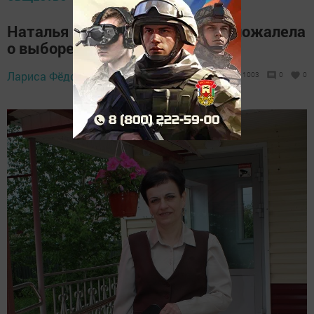
Наталья Гурьева: «Я ни разу не пожалела
о выборе профессии»
Лариса Фёдорова,
5 июня 2026 - 08:42
1003
0
0