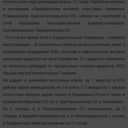
нетели и есть ещё желающие купить 15 голов. Наиболее активно
в программе «Приобретение нетелей» участвуют Азеевское,
Утяшкинское, Краснооктябрьское СП, совсем не участвуют в
этой программе Петропавловское, Буревестниковское,
Екатерининское, Черемуховское СП.
- Но в то же время есть и отрицательные тенденции, - говорила
выступающая. - В населенных пунктах не все население знает о
программах поддержки ЛПХ, поэтому и недостаточно активно
население кредитуется на его развитие. В 1 квартале население
не получило субсидий по процентным ставкам кредитов ЛПХ,
так как они поступили только 7 апреля.
Не радует и динамика поголовья коров. За 1 квартал в ЛПХ
района коров уменьшилось на 10 голов. С 1 января по 1 апреля
этого года прирост коров только в Ленинском СП на 6 голов, в
Краснооктябрьском СП на 3, Екатерининском СП и Азеевском -
по 2 головы. А в Петропавловском СП уменьшилось на 3
головы, в Буревестниковском на 2, в Чебоксарском на 1 голову,
в Акбуре стало меньше коров аж на 17 голов.