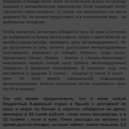
перевозку в поезде и/или талон на получение услуги по проезду
морским и автомобильным транспортом. Если «единый» билет
оформлен через интернет, то лучше его распечатать на листе
формата А4. Но можно предоставить и в электронном виде - на
мобильном телефоне.
Чтобы посчитать, во сколько обойдется путь по суше и по морю
до выбранного в Крыму места отдыха, нужно к цене билетов на
автобус-паром-автобус прибавить цену железнодорожного. Но
до вступления в силу летнего расписания железнодорожных
пассажирских перевозок по станции «Казань», когда начнут
курсировать поезда «Казань - Анапа» и «Казань-Краснодар»,
невозможно назвать точную цену прямых железнодорожных
перевозок в крымском направлении. В прошлом году она
составляла в среднем 3 тысячи - плацкарт и около 5 тысяч -
купе. Но если верить официальной информации,
железнодорожные билеты нынешним летом поднимутся лишь
на 4% в среднем.
Так что можно предположить, что в июне самый
бюджетный 8-дневный отдых в Крыму с доставкой по
суше и морю из Казани и обратно обойдется на двоих
примерно в 18 тысяч рублей - если ехать плацкартам, и в
22 тысячи - если в купе. Плюс расходы на питание во
время долгой поездки, которая займет, самое меньшее, 2,5