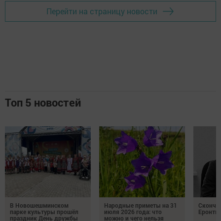
Перейти на страницу новости
Топ 5 новостей
В Новошешминском
Народные приметы на 31
Сконча
парке культуры прошёл
июля 2026 года: что
Еронть
праздник День дружбы
можно и чего нельзя