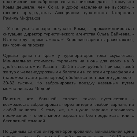
практически все забронированы на пиковые даты. Потому что
Крым дешевле, чем Сочи, а доход населения не высокий, -
говорит председатель Ассоциации турагентств Татарстана
Рамиль Мифтахов.
- У нас уже с января покупают Крым, - прокомментировала
ситуацию директор туристического агентства Ольга Байкеева. -
В этом году - прямо ажиотаж! Хорошие варианты разлетаются,
как горячие пирожки.
Однако цены на Крым у туроператоров тоже «кусаются».
Минимальная стоимость турпакета на июнь для двоих на 8
дней с вылетом из Казани - 33-35 тысяч рублей. Причем, такой
же тур с железнодорожными билетами и со всеми трансферами
(паромом и автотранспортом) обойдется не намного дешевле -
30-32 тысячи. Но забронировать поездку наземным путем
можно лишь за 45 дней.
Понятно, что большой «плюс» такого путешествия -
возможность забронировать через интернет любой вариант, на
любой кошелек. К тому же, не нужно заранее оплачивать
проживание - очень много вариантов без предоплаты или с
бесплатной отменой.
По данным сайтов интернет-бронирования, минимальная цена
аренды жилья в Крыму на 8 дней в июле на двоих - 10-12 тысяч