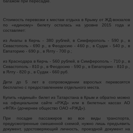
багажом при пересадке.
Стоимость перевозки к местам отдыха в Крыму от ЖД-вокзалов
по «единому» билету осталась на уровне 2015 года и
составляет:
из Анапы в Керчь - 380 рублей, в Симферополь - 590 р., в
Севастополь - 690 р., в Феодосию - 460 р., в Судак - 540 р., в
Евпаторию - 690 р., в Ялту - 700 р.;
из Краснодара в Керчь - 560 рублей, в Симферополь - 710 р., в
Севастополь - 810 р., в Феодосию - 590 р., в Евпаторию - 810 р.,
в Ялту - 820 р., в Судак - 660 руб.
Дети до 5 лет в сопровождении взрослых перевозятся
бесплатно с предоставлением отдельного места.
Купить «единый» билет из Татарстана в Крым и обратно можно
на официальном сайте «РЖД» или в билетных кассах АО
«ФПК» (дочернее общество ОАО «РЖД»).
При посадке пассажиров во все виды транспорта,
предусмотренные смешенной схемой, нужно лишь предъявить
документ, удостоверяющий личность, проездной документ на