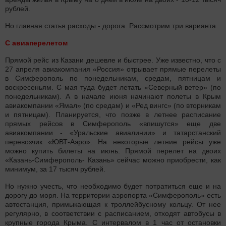
рублей.
Но главная статья расходы - дорога. Рассмотрим три варианта.
С авиаперелетом
Прямой рейс из Казани дешевле и быстрее. Уже известно, что с
27 апреля авиакомпания «Россия» отрывает прямые перелеты
в Симферополь по понедельникам, средам, пятницам и
воскресеньям. С мая туда будет летать «Северный ветер» (по
понедельникам). А в начале июня начинают полеты в Крым
авиакомпании «Ямал» (по средам) и «Ред вингс» (по вторникам
и пятницам). Планируется, что позже в летнее расписание
прямых рейсов в Симферополь «впишутся» еще две
авиакомпании - «Уральские авиалинии» и татарстанский
перевозчик «ЮВТ-Аэро». На некоторые летние рейсы уже
можно купить билеты на июнь. Прямой перелет на двоих
«Казань-Симферополь- Казань» сейчас можно приобрести, как
минимум, за 17 тысяч рублей.
Но нужно учесть, что необходимо будет потратиться еще и на
дорогу до моря. На территории аэропорта «Симферополь» есть
автостанция, примыкающая к троллейбусному кольцу. От нее
регулярно, в соответствии с расписанием, отходят автобусы в
крупные города Крыма. С интервалом в 1 час от остановки