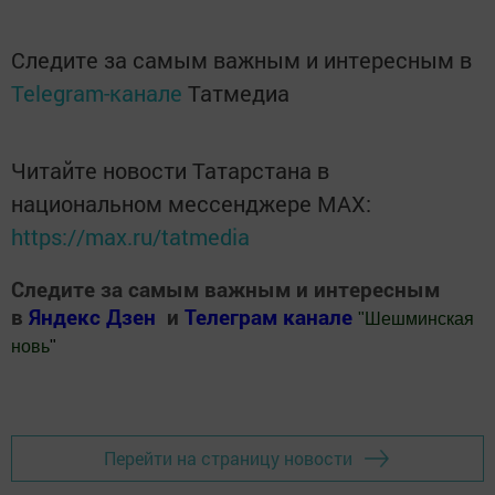
Следите за самым важным и интересным в
Telegram-канале
Татмедиа
Читайте новости Татарстана в
национальном мессенджере MАХ:
https://max.ru/tatmedia
Следите за самым важным и интересным
в
Яндекс Дзен
и
Телеграм канале
"
Шешминская
новь
"
Добавить Шешминскую новь в Яндекс.Новости
Перейти на страницу новости