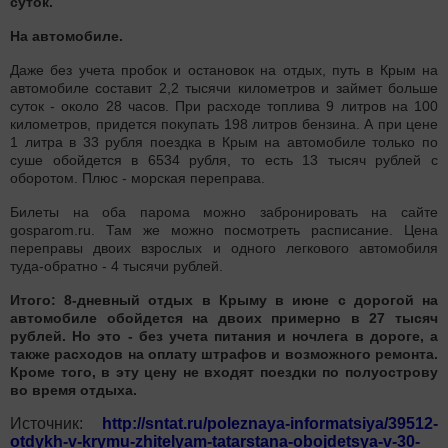
суток.
На автомобиле.
Даже без учета пробок и остановок на отдых, путь в Крым на
автомобиле составит 2,2 тысячи километров и займет больше
суток - около 28 часов. При расходе топлива 9 литров на 100
километров, придется покупать 198 литров бензина. А при цене
1 литра в 33 рубля поездка в Крым на автомобиле только по
суше обойдется в 6534 рубля, то есть 13 тысяч рублей с
оборотом. Плюс - морская переправа.
Билеты на оба парома можно забронировать на сайте
gosparom.ru. Там же можно посмотреть расписание. Цена
переправы двоих взрослых и одного легкового автомобиля
туда-обратно - 4 тысячи рублей.
Итого: 8-дневный отдых в Крыму в июне с дорогой на
автомобиле обойдется на двоих примерно в 27 тысяч
рублей. Но это - без учета питания и ночлега в дороге, а
также расходов на оплату штрафов и возможного ремонта.
Кроме того, в эту цену не входят поездки по полуострову
во время отдыха.
Источник:
http://sntat.ru/poleznaya-informatsiya/39512-
otdykh-v-krymu-zhitelyam-tatarstana-obojdetsya-v-30-