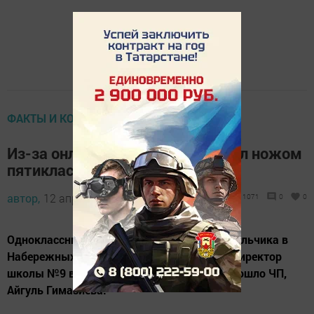
ФАКТЫ И КОММЕНТАРИИ
Из-за онлайн игры ученик ударил ножом
пятиклассника
автор,
12 апреля 2016 - 06:25
1071
0
0
Одноклассник ударил ножом 12-летнего мальчика в
Набережных Челнах. Об этом рассказала директор
школы №9 в поселке Сидоровка, где произошло ЧП,
Айгуль Гимазиева.