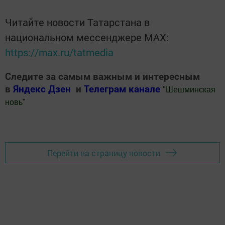
Читайте новости Татарстана в
национальном мессенджере MАХ:
https://max.ru/tatmedia
Следите за самым важным и интересным
в
Яндекс Дзен
и
Телеграм канале
"
Шешминская
новь
"
Добавить Шешминскую новь в Яндекс.Новости
Перейти на страницу новости