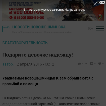
4
Автоматическое закрытие баннера через
НОВОСТИ НОВОШЕШМИНСКА
16+
Газета "Шешминская новь" - Новошешминский район
БЛАГОТВОРИТЕЛЬНОСТЬ
Подарите девочке надежду!
автор,
12 апреля 2016 - 08:12
1178
0
0
Уважаемые новошешминцы! К вам обращаются с
просьбой о помощи.
Пятнадцатилетняя девочка Мингатина Равиля Шамилевна
страдает остеогенной саркомой (онкологическое заболевание -