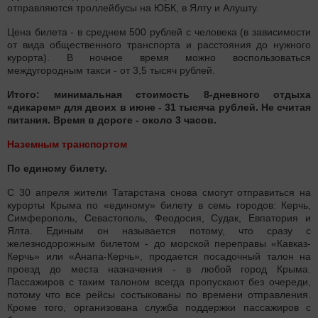
отправляются троллейбусы на ЮБК, в Ялту и Алушту.
Цена билета - в среднем 500 рублей с человека (в зависимости
от вида общественного транспорта и расстояния до нужного
курорта). В ночное время можно воспользоваться
междугородным такси - от 3,5 тысяч рублей.
Итого: минимальная стоимость 8-дневного отдыха
«дикарем» для двоих в июне - 31 тысяча рублей. Не считая
питания. Время в дороге - около 3 часов.
Наземным транспортом
По единому билету.
С 30 апреля жители Татарстана снова смогут отправиться на
курорты Крыма по «единому» билету в семь городов: Керчь,
Симферополь, Севастополь, Феодосия, Судак, Евпатория и
Ялта. Единым он называется потому, что сразу с
железнодорожным билетом - до морской переправы «Кавказ-
Керчь» или «Анапа-Керчь», продается посадочный талон на
проезд до места назначения - в любой город Крыма.
Пассажиров с таким талоном всегда пропускают без очереди,
потому что все рейсы состыкованы по времени отправления.
Кроме того, организована служба поддержки пассажиров с