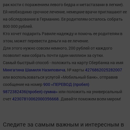
рак кости с поражением левого бедра и метастазами в легкие).
Ей необходимо срочное лечение, немецкие врачи приглашают ее
на обследование в Германию. Ее родителям осталось собрать
800 000 рублей.
Кто хочет подарить Равиле надежду и помочь ее родителям в
этом, может перевести деньги на ее лечение.
Для этого нужно совсем немного, 200 рублей от каждого
позволит нам собрать почти один миллион за сутки.
Самый быстрый способ - положить на карту Сбербанка на имя
Мингатина Шамиля Назиповича
, № карты
4276862025282007
или воспользоваться услугой «Мобильный банк», отправив
сообщение на номер
900
«ПЕРЕВОД (пробел)
9872382436(пробел) сумма»
или положить на универсальный
счет
42307810062000356668.
Давайте поможем всем миром!
Следите за самым важным и интересным в