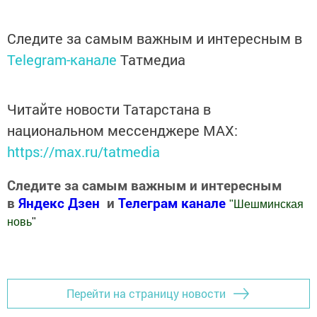
Следите за самым важным и интересным в
Telegram-канале
Татмедиа
Читайте новости Татарстана в
национальном мессенджере MАХ:
https://max.ru/tatmedia
Следите за самым важным и интересным
в
Яндекс Дзен
и
Телеграм канале
"
Шешминская
новь
"
Добавить Шешминскую новь в Яндекс.Новости
Перейти на страницу новости