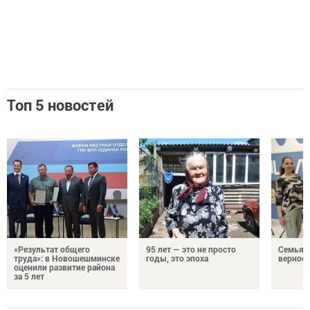
Топ 5 новостей
«Результат общего
95 лет — это не просто
Семья Г
труда»: в Новошешминске
годы, это эпоха
верност
оценили развитие района
за 5 лет