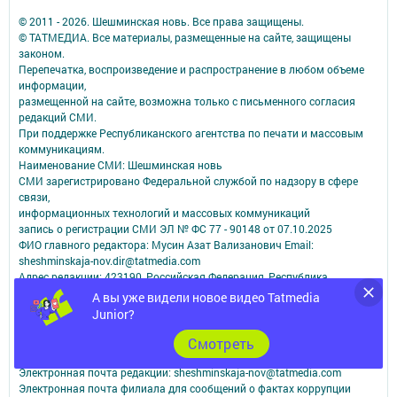
© 2011 - 2026. Шешминская новь. Все права защищены.
© ТАТМЕДИА. Все материалы, размещенные на сайте, защищены
законом.
Перепечатка, воспроизведение и распространение в любом объеме
информации,
размещенной на сайте, возможна только с письменного согласия
редакций СМИ.
При поддержке Республиканского агентства по печати и массовым
коммуникациям.
Наименование СМИ: Шешминская новь
СМИ зарегистрировано Федеральной службой по надзору в сфере
связи,
информационных технологий и массовых коммуникаций
запись о регистрации СМИ ЭЛ № ФС 77 - 90148 от 07.10.2025
ФИО главного редактора: Мусин Азат Вализанович Email:
sheshminskaja-nov.dir@tatmedia.com
Адрес редакции: 423190, Российская Федерация, Республика
Татарстан, Новошешминский район, с.Новошешминск, ул.Ленина,
А вы уже видели новое видео Tatmedia
д.102.
Junior?
Телефон редакции: 8(84348)2-21-46 - Руководитель филиала.
8(84348)2-23-46 - Бухгалтерия и отдел рекламы. 8(84348)2-24-32 -
Cмотреть
отдел писем
Электронная почта редакции: sheshminskaja-nov@tatmedia.com
Электронная почта филиала для сообщений о фактах коррупции