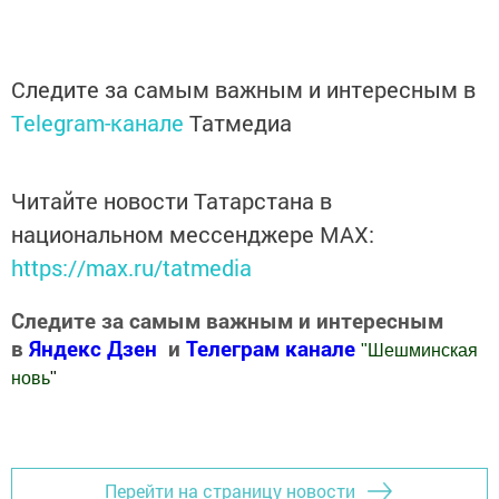
Следите за самым важным и интересным в
Telegram-канале
Татмедиа
Читайте новости Татарстана в
национальном мессенджере MАХ:
https://max.ru/tatmedia
Следите за самым важным и интересным
в
Яндекс Дзен
и
Телеграм канале
"
Шешминская
новь
"
Добавить Шешминскую новь в Яндекс.Новости
Перейти на страницу новости