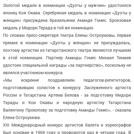
Золотой медали в номинации «Дуэты у мужчин» удостоился
японец Коя Окава. Серебряная медаль в номинации «Дуэты у
женщин» присуждена бразильянке Аманде Гомес. Бронзовая
медаль у Мидори Терада в той же номинации.
По словам пресс-секретаря театра Елены Остроумовы, первая
премия в номинации «Дуэты у женщин» не присуждалась,
поэтому артистки из татарстанского театра являются лучшими
в этой номинации. Партнер Аманды Гомес Михаил Тимаев
удостоен специальной награды «за партнерство», поскольку не
являлся участником конкурса.
«Мы искренне поздравляем педагогов-репетиторов,
подготовивших солистов к конкурсу. Заслуженного артиста
России и Татарстана Артема Белова - за подготовку Мидори
Тэрады и Кои Окавы и народную артистку Татарстана
Валентину Прокопову за подготовку Аманды Гомес», - сказала
Елена Остроумова.
XIII Международный конкурс артистов балета и хореографов
был основан в 1969 году и проводится раз в четыре года. В