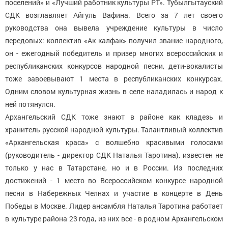
поселений» и «Лучший работник культуры РТ». Тубылгытауский
СДК возглавляет Айгуль Вафина. Всего за 7 лет своего
руководства она вывела учреждение культуры в число
передовых: коллектив «Ак калфак» получил звание народного,
он - ежегодный победитель и призер многих всероссийских и
республиканских конкурсов народной песни, дети-вокалисты
тоже завоевывают 1 места в республиканских конкурсах.
Одним словом культурная жизнь в селе наладилась и народ к
ней потянулся.
Архангельский СДК тоже знают в районе как кладезь и
хранитель русской народной культуры. Талантливый коллектив
«Архангельская краса» с волшебно красивыми голосами
(руководитель - директор СДК Наталья Таротина), известен не
только у нас в Татарстане, но и в России. Из последних
достижений - 1 место во Всероссийском конкурсе народной
песни в Набережных Челнах и участие в концерте в День
Победы в Москве. Лидер ансамбля Наталья Таротина работает
в культуре района 23 года, из них все - в родном Архангельском