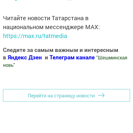
Читайте новости Татарстана в
национальном мессенджере MАХ:
https://max.ru/tatmedia
Следите за самым важным и интересным
в
Яндекс Дзен
и
Телеграм канале
"
Шешминская
новь
"
Добавить Шешминскую новь в Яндекс.Новости
Перейти на страницу новости