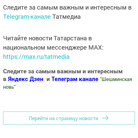
Следите за самым важным и интересным в
Telegram-канале
Татмедиа
Читайте новости Татарстана в
национальном мессенджере MАХ:
https://max.ru/tatmedia
Следите за самым важным и интересным
в
Яндекс Дзен
и
Телеграм канале
"
Шешминская
новь
"
Добавить Шешминскую новь в Яндекс.Новости
Перейти на страницу новости