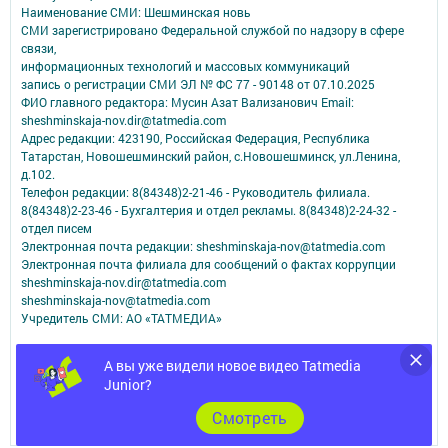
Наименование СМИ: Шешминская новь
СМИ зарегистрировано Федеральной службой по надзору в сфере
связи,
информационных технологий и массовых коммуникаций
запись о регистрации СМИ ЭЛ № ФС 77 - 90148 от 07.10.2025
ФИО главного редактора: Мусин Азат Вализанович Email:
sheshminskaja-nov.dir@tatmedia.com
Адрес редакции: 423190, Российская Федерация, Республика
Татарстан, Новошешминский район, с.Новошешминск, ул.Ленина,
д.102.
Телефон редакции: 8(84348)2-21-46 - Руководитель филиала.
8(84348)2-23-46 - Бухгалтерия и отдел рекламы. 8(84348)2-24-32 -
отдел писем
Электронная почта редакции: sheshminskaja-nov@tatmedia.com
Электронная почта филиала для сообщений о фактах коррупции
sheshminskaja-nov.dir@tatmedia.com
sheshminskaja-nov@tatmedia.com
Учредитель СМИ: АО «ТАТМЕДИА»
Антикоррупционная политика
А вы уже видели новое видео Tatmedia
АО «ТАТМЕДИА» использует «cookie»
для персонализации сервисов и
Junior?
удобства пользователей сайтом.
Использование «cookie» можно отменить в настройках браузера.
Cмотреть
Политика конфиденциальности