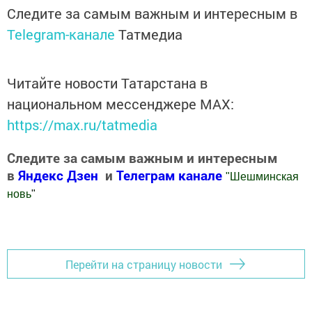
Следите за самым важным и интересным в
Telegram-канале
Татмедиа
Читайте новости Татарстана в
национальном мессенджере MАХ:
https://max.ru/tatmedia
Следите за самым важным и интересным
в
Яндекс Дзен
и
Телеграм канале
"
Шешминская
новь
"
Добавить Шешминскую новь в Яндекс.Новости
Перейти на страницу новости