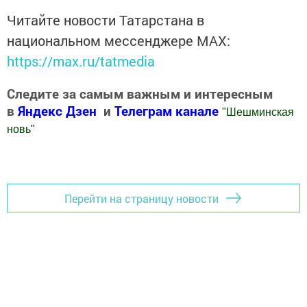
Читайте новости Татарстана в
национальном мессенджере MАХ:
https://max.ru/tatmedia
Следите за самым важным и интересным
в
Яндекс Дзен
и
Телеграм канале
"
Шешминская
новь
"
Добавить Шешминскую новь в Яндекс.Новости
Перейти на страницу новости