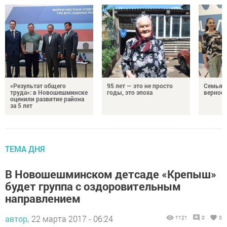
«Результат общего
95 лет — это не просто
Семья Г
труда»: в Новошешминске
годы, это эпоха
верност
оценили развитие района
за 5 лет
ТЕМА ДНЯ
В Новошешминском детсаде «Крепыш»
будет группа с оздоровительным
направлением
автор,
22 марта 2017 - 06:24
1121
0
0