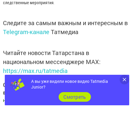
следственные мероприятия.
Следите за самым важным и интересным в
Telegram-канале
Татмедиа
Читайте новости Татарстана в
национальном мессенджере MАХ:
https://max.ru/tatmedia
А вы уже видели новое видео Tatmedia
Следите за самым важным и интересным
Junior?
в
Яндекс Дзен
и
Телеграм канале
"
Шешминская
Cмотреть
новь
"
Добавить Шешминскую новь в Яндекс.Новости
Перейти на страницу новости