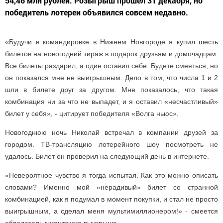
54,46 млн рублей. Розыгрыш прошел 31 декабря, но
победитель лотереи объявился совсем недавно.
«Будучи в командировке в Нижнем Новгороде я купил шесть
билетов на новогодний тираж в подарок друзьям и домочадцам.
Все билеты раздарил, а один оставил себе. Будете смеяться, но
он показался мне не выигрышным. Дело в том, что числа 1 и 2
шли в билете друг за другом. Мне показалось, что такая
комбинация ни за что не выпадет, и я оставил «несчастливый»
билет у себя», - цитирует победителя «Волга ньюс».
Новогоднюю ночь Николай встречал в компании друзей за
городом. ТВ-трансляцию лотерейного шоу посмотреть не
удалось. Билет он проверил на следующий день в интернете.
«Невероятное чувство я тогда испытал. Как это можно описать
словами? Именно мой «нерадивый» билет со странной
комбинацией, как я подумал в момент покупки, и стал не просто
выигрышным, а сделал меня мультимиллионером!» - смеется
обладатель гигантского выигрыша.