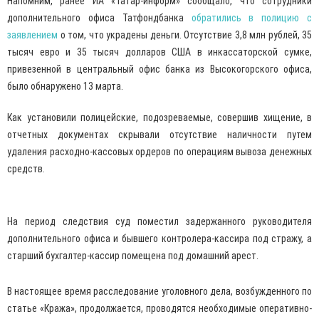
Напомним, ранее ИА «Татар-информ» сообщало, что сотрудники
дополнительного офиса Татфондбанка
обратились в полицию с
заявлением
о том, что украдены деньги. Отсутствие 3,8 млн рублей, 35
тысяч евро и 35 тысяч долларов США в инкассаторской сумке,
привезенной в центральный офис банка из Высокогорского офиса,
было обнаружено 13 марта.
Как установили полицейские, подозреваемые, совершив хищение, в
отчетных документах скрывали отсутствие наличности путем
удаления расходно-кассовых ордеров по операциям вывоза денежных
средств.
На период следствия суд поместил задержанного руководителя
дополнительного офиса и бывшего контролера-кассира под стражу, а
старший бухгалтер-кассир помещена под домашний арест.
В настоящее время расследование уголовного дела, возбужденного по
статье «Кража», продолжается, проводятся необходимые оперативно-