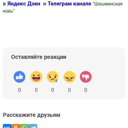
в
Яндекс Дзен
и
Телеграм канале
"
Шешминская
новь
"
Добавить Шешминскую новь в Яндекс.Новости
Оставляйте реакции
0
0
0
0
0
Расскажите друзьям