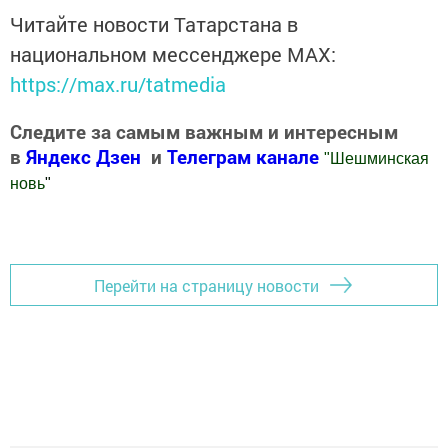
Читайте новости Татарстана в
национальном мессенджере MАХ:
https://max.ru/tatmedia
Следите за самым важным и интересным
в
Яндекс Дзен
и
Телеграм канале
"
Шешминская
новь
"
Добавить Шешминскую новь в Яндекс.Новости
Перейти на страницу новости