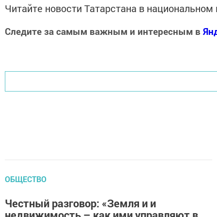
Читайте новости Татарстана в национально
Следите за самым важным и интересным в
Ян
Добавить Шешминскую новь в Яндекс.Новости
ОБЩЕСТВО
Честный разговор: «Земля и и
недвижимость – как ими управляют в