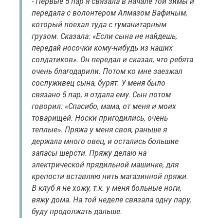
- Первые 5 пар я связала в начале той зимы и
передала с волонтером Алмазом Вафиным,
который поехал туда с гуманитарным
грузом. Сказала: «Если сына не найдешь,
передай носочки кому-нибудь из наших
солдатиков». Он передал и сказал, что ребята
очень благодарили. Потом ко мне заезжал
сослуживец сына, бурят. У меня было
связано 5 пар, я отдала ему. Сын потом
говорил: «Спасибо, мама, от меня и моих
товарищей. Носки пригодились, очень
теплые». Пряжа у меня своя, раньше я
держала много овец, и остались большие
запасы шерсти. Пряжу делаю на
электрической прядильной машинке, для
крепости вставляю нить магазинной пряжи.
В клуб я не хожу, т.к. у меня больные ноги,
вяжу дома. На той неделе связала одну пару,
буду продолжать дальше.