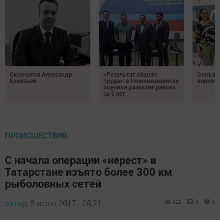
Скончался Александр
«Результат общего
Семья Г
Еронтьев
труда»: в Новошешминске
верност
оценили развитие района
за 5 лет
ПРОИСШЕСТВИЯ
С начала операции «нерест» в
Татарстане изъято более 300 км
рыболовных сетей
автор,
5 июня 2017 - 08:21
929
0
0