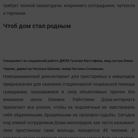
требует полной самоотдачи, искреннего сострадания, чуткости
и терпения.
Чтоб дом стал родным
Специалист по социальной работе ДИПИ Гузелия Мустафина, мед.сестра Елена
Черняк, директор Наталья Шилова, повар Наталья Соловьева.
Новошешминский дом-интернат для престарелых и инвалидов
предназначен для оказания стационарной социальной помощи
гражданам, оказавшимся в силу объективных причин без
внимания своих близких. Работники Дома-интерната
прилагают все усилия, чтобы их подопечные не чувствовали
себя обделенными, брошенными на произвол судьбы. Сегодня
под опекой сотрудников Дома милосердия, как часто называют
свое пристанище сами жильцы, находится 45 человек. И
каждому из них коллектив старается как можно больше уделить