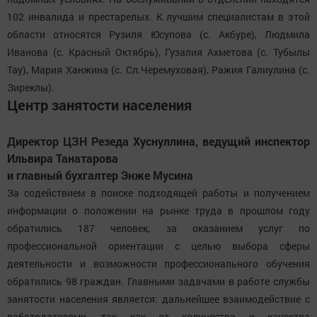
102 инвалида и престарелых. К лучшим специалистам в этой
области относятся Рузиля Юсупова (с. Акбуре), Людмила
Иванова (с. Красный Октябрь), Гузалия Ахметова (с. Тубылы
Тау), Мария Ханжина (с. Сл.Черемуховая), Ражия Галиулина (с.
Зиреклы).
Центр занятости населения
Директор ЦЗН Резеда Хуснуллина, ведущий инспектор
Ильвира Танатарова
и главный бухгалтер Энже Мусина
За содействием в поиске подходящей работы и получением
информации о положении на рынке труда в прошлом году
обратились 187 человек, за оказанием услуг по
профессиональной ориентации с целью выбора сферы
деятельности и возможности профессионального обучения
обратились 98 граждан. Главными задачами в работе службы
занятости населения является: дальнейшее взаимодействие с
работодателями, так как от количества и качества