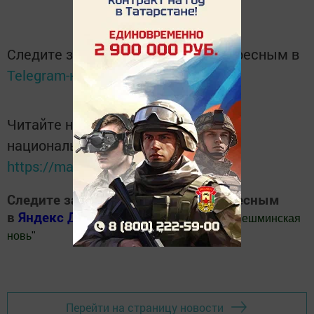
Следите за самым важным и интересным в
Telegram-канале
Татмедиа
Читайте новости Татарстана в
национальном мессенджере MАХ:
https://max.ru/tatmedia
Следите за самым важным и интересным
в
Яндекс Дзен
и
Телеграм канале
"
Шешминская
новь
"
Добавить Шешминскую новь в Яндекс.Новости
Перейти на страницу новости