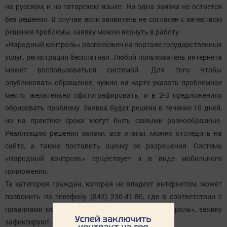
на русском, и на татарском языке. Ни одна заявка не остается
без решения. В случае, если заявитель не согласен с качеством
решения проблемы, заявку можно вернуть в работу.
«Народный контроль» расположен на портале государственных
услуг, регистрация бесплатная. Любой пользователь интернета
может воспользоваться системой. Для того чтобы
опубликовать обращение, нужно на карте указать проблемное
место, желательно сфотографировать, и в 2-3 предложениях
обрисовать проблему. Заявка будет решена в течение 10 дней,
но на практике сроки могут быть самыми разнообразные.
Реализацию решения заявки, все этапы, можно отследить на
сайте, а также поставить оценку ее разрешения. Система
«Народный контроль» существует и в виде мобильного
приложения.
Та категория граждан, которая не владеет интернетом, может
позвонить по телефону (843) 236-41-80, где в соответствии с
правилами модерации системы «Народный контроль», заявку
зафиксируют.