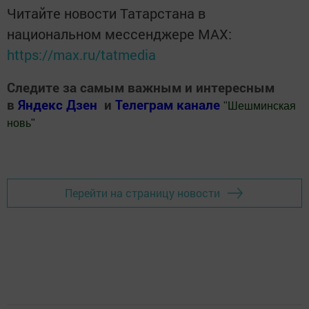
Читайте новости Татарстана в
национальном мессенджере MАХ:
https://max.ru/tatmedia
Следите за самым важным и интересным
в
Яндекс Дзен
и
Телеграм канале
"
Шешминская
новь
"
Добавить Шешминскую новь в Яндекс.Новости
Перейти на страницу новости