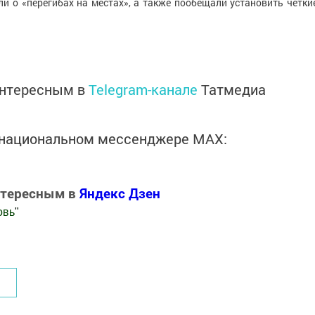
и о «перегибах на местах», а также пообещали установить четки
интересным в
Telegram-канале
Татмедиа
в национальном мессенджере MАХ:
нтересным в
Яндекс Дзен
овь
"
.Новости