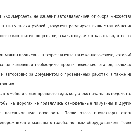
ет «Коммерсант», не избавит автовладельцев от сбора множеств
 в 10-15 тысяч рублей. Документ регулирует лишь этап общени
нее самостоятельно решали, в каких случаях отказать водителю 
ции машин прописаны в техрегламенте Таможенного союза, которы
ования изменений необходимо пройти несколько этапов, включа
и автосервис за документом о проведенных работах, а также н
страцию.
втомобили с мая прошлого года, когда экс-начальник ведомств
чтобы на дорогах не появлялись самодельные лимузины и други
е потенциальную опасность. После этого инспекторы стал
едорожников и машины с газобаллонным оборудованием. Посл