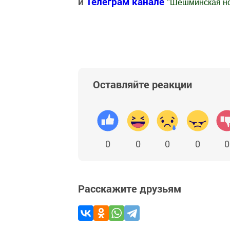
и
Телеграм канале
"
Шешминская н
Добавить Шешминскую новь в Яндекс
Оставляйте реакции
0
0
0
0
0
Расскажите друзьям