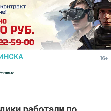
ИНСКА
16+
Реклама
дики работали по