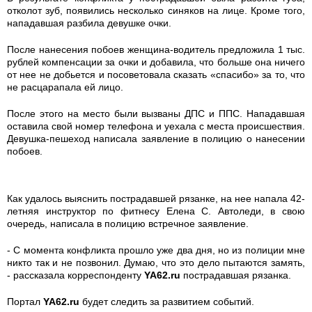
отколот зуб, появились несколько синяков на лице. Кроме того,
нападавшая разбила девушке очки.
После нанесения побоев женщина-водитель предложила 1 тыс.
рублей компенсации за очки и добавила, что больше она ничего
от нее не добьется и посоветовала сказать «спасибо» за то, что
не расцарапала ей лицо.
После этого на место были вызваны ДПС и ППС. Нападавшая
оставила свой номер телефона и уехала с места происшествия.
Девушка-пешеход написала заявление в полицию о нанесении
побоев.
Как удалось выяснить пострадавшей рязанке, на нее напала 42-
летняя инструктор по фитнесу Елена С. Автоледи, в свою
очередь, написала в полицию встречное заявление.
- С момента конфликта прошло уже два дня, но из полиции мне
никто так и не позвонил. Думаю, что это дело пытаются замять,
- рассказала корреспонденту
YA62.ru
пострадавшая рязанка.
Портал
YA62.ru
будет следить за развитием событий.