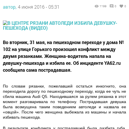
автор,
4 июня 2016 - 05:31
1199
0
0
Во вторник, 31 мая, на пешеходном переходе у дома №
102 на улице Горького произошел конфликт между
двумя рязанками. Женщина-водитель напала на
девушку-пешехода и избила ее. Об инциденте YA62.ru
сообщила сама пострадавшая.
По словам рязанки, пожелавшей остаться инкогнито, она
переходила дорогу по пешеходному переходу, когда ее чуть не
сбила машина Audi Q5. Находившаяся за рулем рязанка в этот
момент разговаривала по телефону. Пострадавшая девушка
была возмущена таким поведением автоледи и назвала ее
«овцой». После чего женщина выбежала из машины и начала
избивать пешехода.
В результате конфликта у пострадавшей была разбита губа,