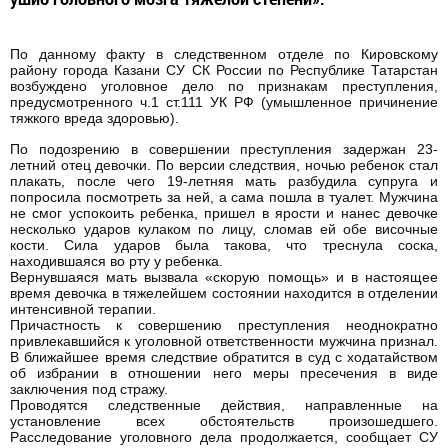
По данному факту в следственном отделе по Кировскому
району города Казани СУ СК России по Республике Татарстан
возбуждено уголовное дело по признакам преступления,
предусмотренного ч.1 ст.111 УК РФ (умышленное причинение
тяжкого вреда здоровью).
По подозрению в совершении преступления задержан 23-
летний отец девочки. По версии следствия, ночью ребенок стал
плакать, после чего 19-летняя мать разбудила супруга и
попросила посмотреть за ней, а сама пошла в туалет. Мужчина
не смог успокоить ребенка, пришел в ярости и нанес девочке
несколько ударов кулаком по лицу, сломав ей обе височные
кости. Сила ударов была такова, что треснула соска,
находившаяся во рту у ребенка.
Вернувшаяся мать вызвала «скорую помощь» и в настоящее
время девочка в тяжелейшем состоянии находится в отделении
интенсивной терапии.
Причастность к совершению преступления неоднократно
привлекавшийся к уголовной ответственности мужчина признал.
В ближайшее время следствие обратится в суд с ходатайством
об избрании в отношении него меры пресечения в виде
заключения под стражу.
Проводятся следственные действия, направленные на
установление всех обстоятельств произошедшего.
Расследование уголовного дела продолжается, сообщает СУ