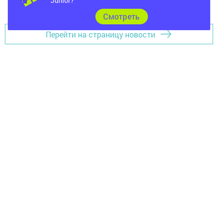
Junior?
Добавить Шешминскую новь в Яндекс.Новости
Cмотреть
Перейти на страницу новости