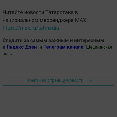
Читайте новости Татарстана в
национальном мессенджере MАХ:
https://max.ru/tatmedia
Следите за самым важным и интересным
в
Яндекс Дзен
и
Телеграм канале
"
Шешминская
новь
"
Добавить Шешминскую новь в Яндекс.Новости
Перейти на страницу новости