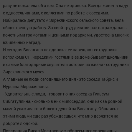
разу не пожалела об этом. Она не одинока. Всегда живет в ладу
с односельчанами, с коллегами по работе, с соседями.
Избиралась депутатом Зиреклинского сельского совета, вела
общественную работу. За свой труд десятки раз награждалась
почетными грамотами и ценными подарками, удостоена многих
юбилейных наград.
И сегодня Бисал апа не одинока: ее навещают сотрудники
исполкома СП, нередкими гостями в ее доме бывают школьники
и самые благодарные слушатели историй из жизни - сотрудники
Зиреклинского музея.
А главные ее люди сегодняшнего дня - это соседи Табрис и
Нурсина Мирсизяновы.
- Удивительные люди, - говорит о них соседка Гульсум
Сибгатуллина, - сколько в них милосердия, они как за родной
мамой ухаживают и болеют душой за Бисал апу. Общаясь с
этими людьми еще раз убеждаешься, что мир держится на
доброте людской.
Поздравляя Бисал Мифтахову с юбилеем, все зиреклинцы