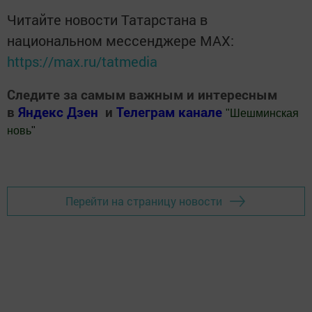
Читайте новости Татарстана в
национальном мессенджере MАХ:
https://max.ru/tatmedia
Следите за самым важным и интересным
в
Яндекс Дзен
и
Телеграм канале
"
Шешминская
новь
"
Добавить Шешминскую новь в Яндекс.Новости
Перейти на страницу новости