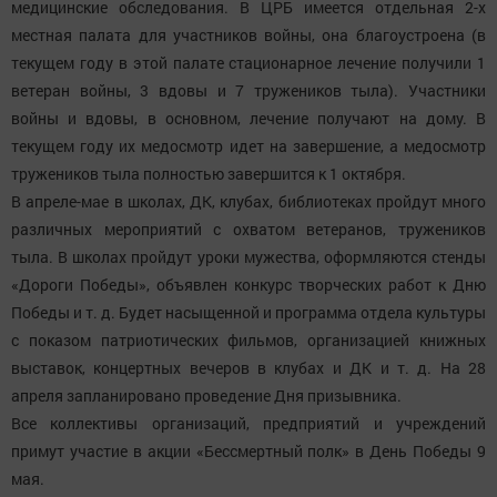
медицинские обследования. В ЦРБ имеется отдельная 2-х
местная палата для участников войны, она благоустроена (в
текущем году в этой палате стационарное лечение получили 1
ветеран войны, 3 вдовы и 7 тружеников тыла). Участники
войны и вдовы, в основном, лечение получают на дому. В
текущем году их медосмотр идет на завершение, а медосмотр
тружеников тыла полностью завершится к 1 октября.
В апреле-мае в школах, ДК, клубах, библиотеках пройдут много
различных мероприятий с охватом ветеранов, тружеников
тыла. В школах пройдут уроки мужества, оформляются стенды
«Дороги Победы», объявлен конкурс творческих работ к Дню
Победы и т. д. Будет насыщенной и программа отдела культуры
с показом патриотических фильмов, организацией книжных
выставок, концертных вечеров в клубах и ДК и т. д. На 28
апреля запланировано проведение Дня призывника.
Все коллективы организаций, предприятий и учреждений
примут участие в акции «Бессмертный полк» в День Победы 9
мая.