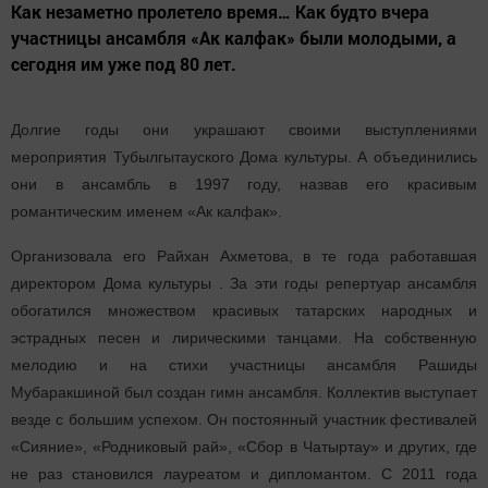
Как незаметно пролетело время… Как будто вчера
участницы ансамбля «Ак калфак» были молодыми, а
сегодня им уже под 80 лет.
Долгие годы они украшают своими выступлениями
мероприятия Тубылгытауского Дома культуры. А объединились
они в ансамбль в 1997 году, назвав его красивым
романтическим именем «Ак калфак».
Организовала его Райхан Ахметова, в те года работавшая
директором Дома культуры . За эти годы репертуар ансамбля
обогатился множеством красивых татарских народных и
эстрадных песен и лирическими танцами. На собственную
мелодию и на стихи участницы ансамбля Рашиды
Мубаракшиной был создан гимн ансамбля. Коллектив выступает
везде с большим успехом. Он постоянный участник фестивалей
«Сияние», «Родниковый рай», «Сбор в Чатыртау» и других, где
не раз становился лауреатом и дипломантом. С 2011 года