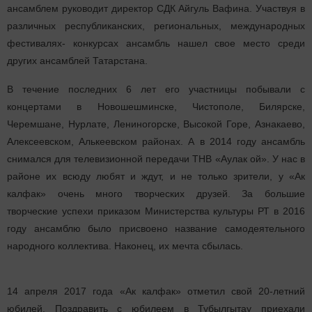
ансамблем руководит директор СДК Айгуль Вафина. Участвуя в
различных республиканских, региональных, международных
фестивалях- конкурсах ансамбль нашел свое место среди
других ансамблей Татарстана.
В течение последних 6 лет его участницы побывали с
концертами в Новошешминске, Чистополе, Билярске,
Черемшане, Нурлате, Лениногорске, Высокой Горе, Азнакаево,
Алексеевском, Алькеевском районах. А в 2014 году ансамбль
снимался для телевизионной передачи ТНВ «Аулак ой». У нас в
районе их всюду любят и ждут, и не только зрители, у «Ак
калфак» очень много творческих друзей. За большие
творческие успехи приказом Министерства культуры РТ в 2016
году ансамблю было присвоено название самодеятельного
народного коллектива. Наконец, их мечта сбылась.
14 апреля 2017 года «Ак калфак» отметил свой 20-летний
юбилей. Поздравить с юбилеем в Тубылгытау приехали