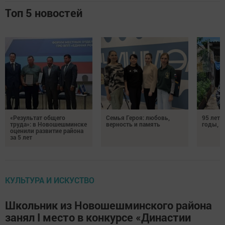
Топ 5 новостей
«Результат общего
Семья Героя: любовь,
95 лет 
труда»: в Новошешминске
верность и память
годы, э
оценили развитие района
за 5 лет
КУЛЬТУРА И ИСКУСТВО
Школьник из Новошешминского района
занял I место в конкурсе «Династии