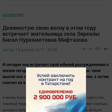
ОБЩЕСТВО
Девяностую свою весну в этом году
встречает жительница села Зиреклы
Бисал Нурхаметовна Мифтахова
автор,
18 апреля 2017 - 05:26
1063
0
0
И сегодня она встречает свой юбилей рассуждениями о
жизни сегодняшней, о пробуждении природы: свои
мысли она складывает в рифмованные строки, а затем
слагает их в куплеты.
А жизнь Бисал апы складывалась совсем нелегко: сиротство,
тяжелый труд в подростковом возрасте, расставание с милым,
которого забрали на войну, и с которым не суждено ей было