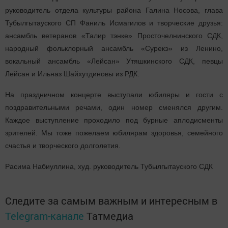
руководитель отдела культуры района Галина Носова, глава
Тубылгытауского СП Фаниль Исмагилов и творческие друзья:
ансамбль ветеранов «Талир тэнке» Просточелнинского СДК,
народный фольклорный ансамбль «Сурекэ» из Ленино,
вокальный ансамбль «Лейсан» Утяшкинского СДК, певцы
Лейсан и Ильназ Шайхутдиновы из РДК.
На праздничном концерте выступали юбиляры и гости с
поздравительными речами, один номер сменялся другим.
Каждое выступление проходило под бурные аплодисменты
зрителей. Мы тоже пожелаем юбилярам здоровья, семейного
счастья и творческого долголетия.
Расима Набиуллина, худ. руководитель Тубылгытауско
го СДК
Следите за самым важным и интересным в
Telegram-канале
Татмедиа