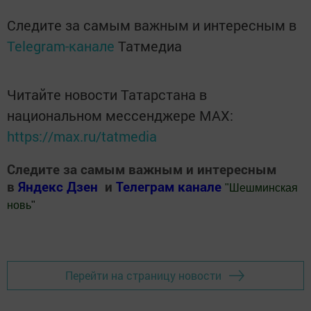
Следите за самым важным и интересным в
Telegram-канале
Татмедиа
Читайте новости Татарстана в
национальном мессенджере MАХ:
https://max.ru/tatmedia
Следите за самым важным и интересным
в
Яндекс Дзен
и
Телеграм канале
"
Шешминская
новь
"
Добавить Шешминскую новь в Яндекс.Новости
Перейти на страницу новости