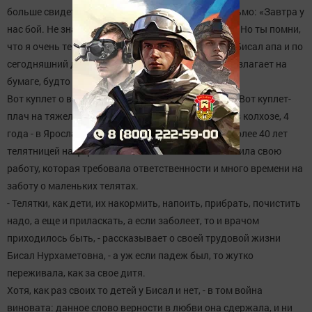
больше свидеться. Она помнит его последнее письмо: «Завтра у
нас бой. Не знаю смогу ли я выйти из него живым. Но ты помни,
что я очень тебя люблю…». С той любовью живет Бисал апа и по
сегодняшний день. А все свои радости и горести излагает на
бумаге, будто с ним говорит.
Вот куплет о войне, которая отобрала у нее друга. Вот куплет-
плач на тяжелую жизнь: с 13 лет Бисал работала в колхозе, 4
года - в Ярославле на торфозаготовках, а потом более 40 лет
телятницей на ферме. Было тяжело. Но Бисал любила свою
работу, которая требовала ответственности и много времени на
заботу о маленьких телятах.
- Телятки, как дети, их накормить, напоить, прибрать, почистить
надо, а еще и приласкать, а если заболеет, то и врачом
приходилось быть, - рассказывает о своей трудовой жизни
Бисал Нурхаметовна, - а уж если падеж был, то жутко
переживала, как за свое дитя.
Хотя, как раз своих то детей у Бисал и нет, - в том война
виновата: данное слово верности в любви она сдержала, и ни