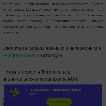
что это уже не первый подобный случай в этом месте. Когда-то
из котлована добывали песок для строительства жилья, его
глубина достигает более чем десяти метров. Со временем
котлован заполнило водой, он превратился в болото. Было уже
несколько случаев, когда машины и мотоциклы вылетали туда
прямо с дороги.
Следите за самым важным и интересным в
Telegram-канале
Татмедиа
Читайте новости Татарстана в
национальном мессенджере MАХ:
https://max.ru/tatmedia
А вы уже видели новое видео Tatmedia
Junior?
Следите за самым важным и интересным
Cмотреть
в
Яндекс Дзен
и
Телеграм канале
"
Шешминская