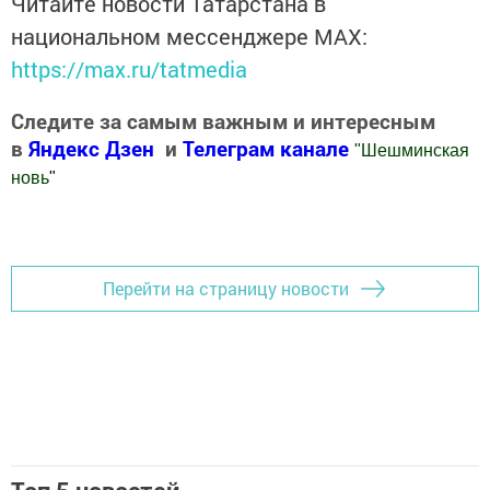
Читайте новости Татарстана в
национальном мессенджере MАХ:
https://max.ru/tatmedia
Следите за самым важным и интересным
в
Яндекс Дзен
и
Телеграм канале
"
Шешминская
новь
"
Добавить Шешминскую новь в Яндекс.Новости
Перейти на страницу новости