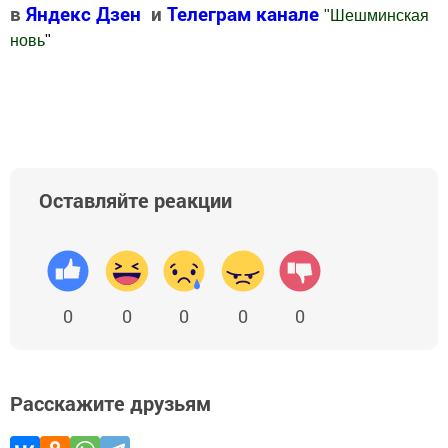
в
Яндекс Дзен
и
Телеграм канале
"
Шешминская
новь
"
Добавить Шешминскую новь в Яндекс.Новости
Оставляйте реакции
0
0
0
0
0
Расскажите друзьям