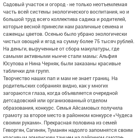
Садовый участок и огород - не только неотъемлемая
часть всей системы экологического воспитания, но и
большой труд всего коллектива садика и родителей,
которые весной принесли нам различные семена и
саженцы цветов. Осенью было убрано экологически
чистых овощей и ягод на сумму более 75 тысяч рублей.
На деньги, вырученные от сбора макулатуры, где
самыми активными нынче стали мамы: Альфия
Юсупова и Нина Черняк, были заказаны красивые
таблички для групп.
Творчество наших пап и мам не знает границ. На
родительских собраниях видно, как у многих
загораются глаза, когда объявляется очередной
детсадовский или организованный отделом
образования, конкурс. Семья Айсамовых получила
грамоту за второе место в районном конкурсе «Чудеса
своими руками». Прекрасная половина из семей
Геворгян, Сагинян, Туманян надолго запомнятся своим
красивым армянским танцем на районном смотре-