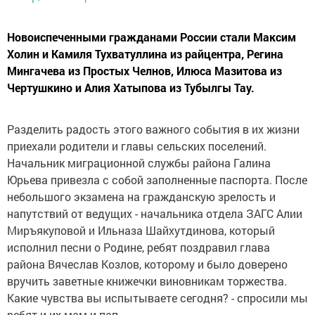
Новоиспеченными гражданами России стали Максим
Холин и Камиля Тухватуллина из райцентра, Регина
Мингачева из Простых Челнов, Илюса Мазитова из
Чертушкино и Алия Хатыпова из Тубылгы Тау.
Разделить радость этого важного события в их жизни
приехали родители и главы сельских поселений.
Начальник миграционной службы района Галина
Юрьева привезла с собой заполненные паспорта. После
небольшого экзамена на гражданскую зрелость и
напутствий от ведущих - начальника отдела ЗАГС Алии
Миръякуповой и Ильназа Шайхутдинова, который
исполнил песни о Родине, ребят поздравил глава
района Вячеслав Козлов, которому и было доверено
вручить заветные книжечки виновникам торжества.
Какие чувства вы испытываете сегодня? - спросили мы
ребят и их мам и пап.