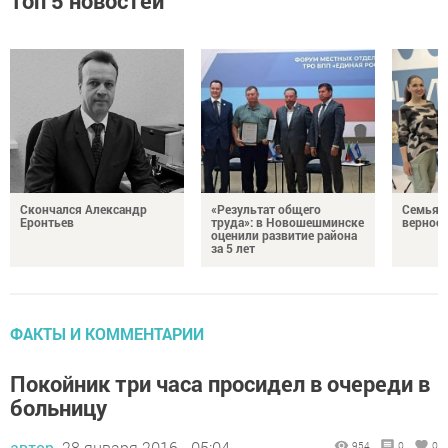
Топ 5 новостей
Скончался Александр
«Результат общего
Семья Г
Еронтьев
труда»: в Новошешминске
верност
оценили развитие района
за 5 лет
ФАКТЫ И КОММЕНТАРИИ
Покойник три часа просидел в очереди в
больницу
автор,
28 января 2016 - 05:04
954
0
0