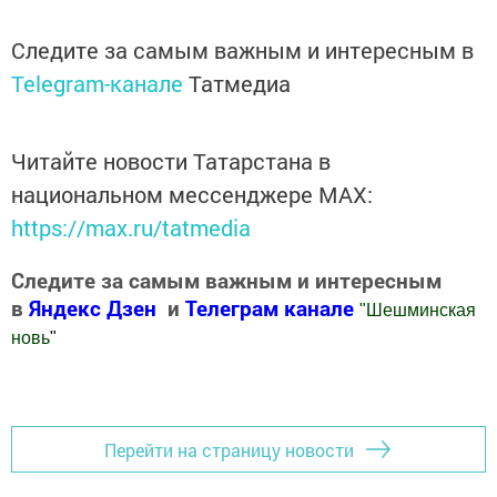
Следите за самым важным и интересным в
Telegram-канале
Татмедиа
Читайте новости Татарстана в
национальном мессенджере MАХ:
https://max.ru/tatmedia
Следите за самым важным и интересным
в
Яндекс Дзен
и
Телеграм канале
"
Шешминская
новь
"
Добавить Шешминскую новь в Яндекс.Новости
Перейти на страницу новости