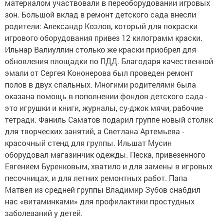
материалом участвовали в переоборудовании игровых
зон. Большой вклад в ремонт детского сада внесли
родители: Александр Козлов, который для покраски
игрового оборудования привез 12 килограмм краски.
Ильнар Валиуллин столько же краски приобрел для
обновления площадки по ПДД. Благодаря качественной
эмали от Сергея Кононерова был проведен ремонт
полов в двух спальных. Многими родителями была
оказана помощь в пополнении фондов детского сада -
это игрушки и книги, журналы, су-джок мячи, рабочие
тетради. Фаниль Саматов подарил группе новый столик
для творческих занятий, а Светлана Артемьева -
красочный стенд для группы. Ильшат Мусин
оборудовал магазинчик одежды. Песка, привезенного
Евгением Буренковым, хватило и для замены в игровых
песочницах, и для летних ремонтных работ. Папа
Матвея из средней группы Владимир Зубов снабдил
нас «витаминками» для профилактики простудных
заболеваний у детей.